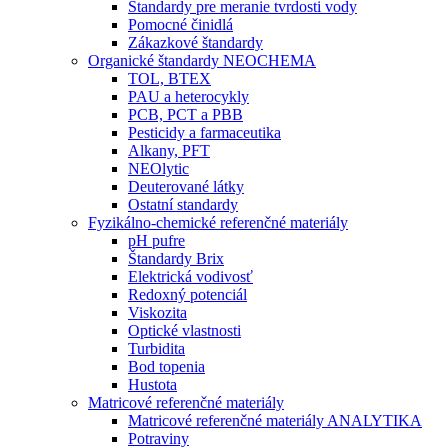
Štandardy pre meranie tvrdosti vody
Pomocné činidlá
Zákazkové štandardy
Organické štandardy NEOCHEMA
TOL, BTEX
PAU a heterocykly
PCB, PCT a PBB
Pesticidy a farmaceutika
Alkany, PFT
NEOlytic
Deuterované látky
Ostatní standardy
Fyzikálno-chemické referenčné materiály
pH pufre
Štandardy Brix
Elektrická vodivosť
Redoxný potenciál
Viskozita
Optické vlastnosti
Turbidita
Bod topenia
Hustota
Matricové referenčné materiály
Matricové referenčné materiály ANALYTIKA
Potraviny