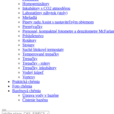
Homogenizátory
Inkubátory s CO2 atmosférou
Laboratórny nábytok (stoly)
Miešadlá
Pipety radu Assist s nastaviteľným objemom
Premývačky
Prenosné, kompaktné fotometre a denzitometre McFarla
Príslušenstvo
Rotátory
Stojany
Suché blokové termostaty
Temperované trepačky
Trepačky
Trepačky - rolery
Trepačky, inkubátory
Vodný kúpeľ
Vortexy
Praktická chémia
Foto chémia
Bazénová chémia
Úprava vody v bazéne
Čistenie bazénu