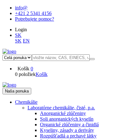
info@
+421 2 5341 4156
Potrebujete pomoc?
Login
SK
SK
EN
Košík
0
0 položiek
Košík
Naša ponuka
Chemikálie
Laboratórne chemikálie, čisté, p.a.
Anorganické zlúčeniny
Soli anorganických kyselín
Organické zlúčeniny a činidlá
Kyseliny, zásady a deriváty
Rozpúšťadlá a prchavé látky