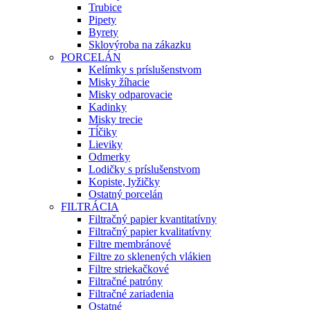
Trubice
Pipety
Byrety
Sklovýroba na zákazku
PORCELÁN
Kelímky s príslušenstvom
Misky žíhacie
Misky odparovacie
Kadinky
Misky trecie
Tĺčiky
Lieviky
Odmerky
Lodičky s príslušenstvom
Kopiste, lyžičky
Ostatný porcelán
FILTRÁCIA
Filtračný papier kvantitatívny
Filtračný papier kvalitatívny
Filtre membránové
Filtre zo sklenených vlákien
Filtre striekačkové
Filtračné patróny
Filtračné zariadenia
Ostatné