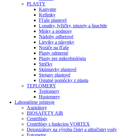
PLASTY
Kanystre
Kelímky
Fľaše plastové
Lopatky, lyžičky, pinzety a špachtle
Misky a podnosy
Nádoby odberové
Lieviky a násypky
Nosiče na fľaše
Plasty odmerné
Plasty pre mikrobiológiu
Stričky
Skúmavky plastové
Stojany plastové
Ostatné pomôcky z plastu
TEPLOMERY
Teplomery
Hustomery
Laboratórne prístroje
Aspirátory
BIOSAFETY AIR
Centrifúgy
Centrifúgy s funkciou VORTEX
Deionizátory na výrobu čistej a ultračistej vody
Fotometre