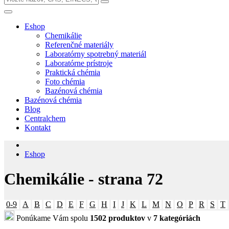
Eshop
Chemikálie
Referenčné materiály
Laboratórny spotrebný materiál
Laboratórne prístroje
Praktická chémia
Foto chémia
Bazénová chémia
Bazénová chémia
Blog
Centralchem
Kontakt
Eshop
Chemikálie - strana 72
0-9
A
B
C
D
E
F
G
H
I
J
K
L
M
N
O
P
R
S
T
Ponúkame Vám spolu
1502 produktov
v
7 kategóriách