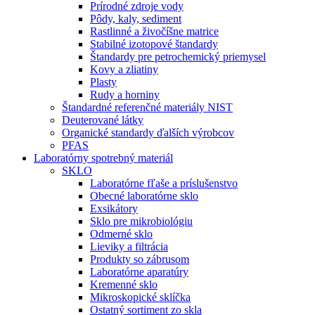
Prírodné zdroje vody
Pôdy, kaly, sediment
Rastlinné a živočíšne matrice
Stabilné izotopové štandardy
Štandardy pre petrochemický priemysel
Kovy a zliatiny
Plasty
Rudy a horniny
Štandardné referenčné materiály NIST
Deuterované látky
Organické standardy ďalších výrobcov
PFAS
Laboratórny spotrebný materiál
SKLO
Laboratórne fľaše a príslušenstvo
Obecné laboratórne sklo
Exsikátory
Sklo pre mikrobiológiu
Odmerné sklo
Lieviky a filtrácia
Produkty so zábrusom
Laboratórne aparatúry
Kremenné sklo
Mikroskopické sklíčka
Ostatný sortiment zo skla