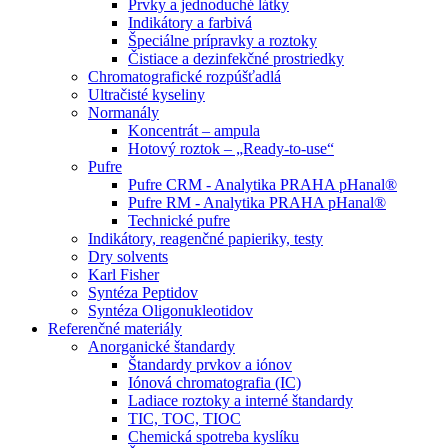
Prvky a jednoduché látky
Indikátory a farbivá
Špeciálne prípravky a roztoky
Čistiace a dezinfekčné prostriedky
Chromatografické rozpúšťadlá
Ultračisté kyseliny
Normanály
Koncentrát – ampula
Hotový roztok – „Ready-to-use“
Pufre
Pufre CRM - Analytika PRAHA pHanal®
Pufre RM - Analytika PRAHA pHanal®
Technické pufre
Indikátory, reagenčné papieriky, testy
Dry solvents
Karl Fisher
Syntéza Peptidov
Syntéza Oligonukleotidov
Referenčné materiály
Anorganické štandardy
Štandardy prvkov a iónov
Iónová chromatografia (IC)
Ladiace roztoky a interné štandardy
TIC, TOC, TIOC
Chemická spotreba kyslíku