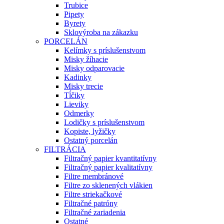
Trubice
Pipety
Byrety
Sklovýroba na zákazku
PORCELÁN
Kelímky s príslušenstvom
Misky žíhacie
Misky odparovacie
Kadinky
Misky trecie
Tĺčiky
Lieviky
Odmerky
Lodičky s príslušenstvom
Kopiste, lyžičky
Ostatný porcelán
FILTRÁCIA
Filtračný papier kvantitatívny
Filtračný papier kvalitatívny
Filtre membránové
Filtre zo sklenených vlákien
Filtre striekačkové
Filtračné patróny
Filtračné zariadenia
Ostatné