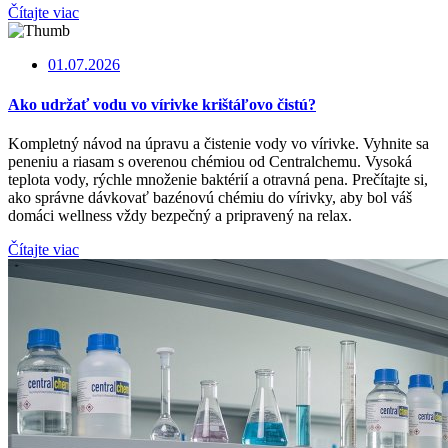
Čítajte viac
01.07.2026
Ako udržať vodu vo vírivke krištáľovo čistú?
Kompletný návod na úpravu a čistenie vody vo vírivke. Vyhnite sa
peneniu a riasam s overenou chémiou od Centralchemu. Vysoká
teplota vody, rýchle množenie baktérií a otravná pena. Prečítajte si,
ako správne dávkovať bazénovú chémiu do vírivky, aby bol váš
domáci wellness vždy bezpečný a pripravený na relax.
Čítajte viac