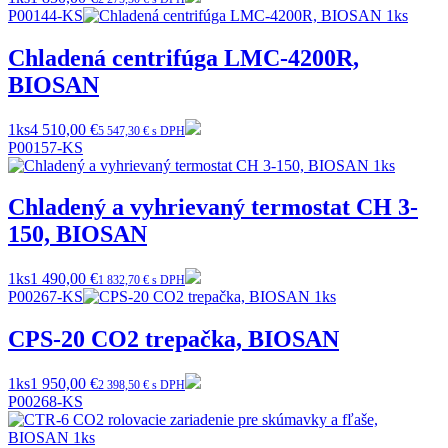
P00144-KS
Chladená centrifúga LMC-4200R,
BIOSAN
1ks
4 510,00 €
5 547,30 € s DPH
P00157-KS
Chladený a vyhrievaný termostat CH 3-
150, BIOSAN
1ks
1 490,00 €
1 832,70 € s DPH
P00267-KS
CPS-20 CO2 trepačka, BIOSAN
1ks
1 950,00 €
2 398,50 € s DPH
P00268-KS