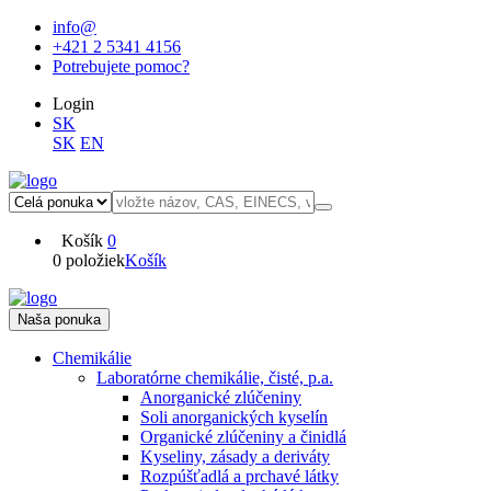
info@
+421 2 5341 4156
Potrebujete pomoc?
Login
SK
SK
EN
Košík
0
0 položiek
Košík
Naša ponuka
Chemikálie
Laboratórne chemikálie, čisté, p.a.
Anorganické zlúčeniny
Soli anorganických kyselín
Organické zlúčeniny a činidlá
Kyseliny, zásady a deriváty
Rozpúšťadlá a prchavé látky