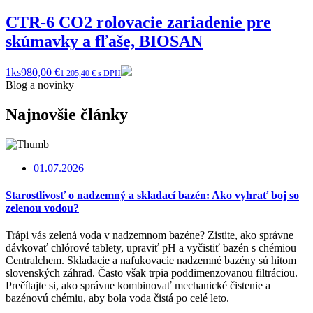
CTR-6 CO2 rolovacie zariadenie pre
skúmavky a fľaše, BIOSAN
1ks
980,00 €
1 205,40 € s DPH
Blog a novinky
Najnovšie články
01.07.2026
Starostlivosť o nadzemný a skladací bazén: Ako vyhrať boj so
zelenou vodou?
Trápi vás zelená voda v nadzemnom bazéne? Zistite, ako správne
dávkovať chlórové tablety, upraviť pH a vyčistiť bazén s chémiou
Centralchem. Skladacie a nafukovacie nadzemné bazény sú hitom
slovenských záhrad. Často však trpia poddimenzovanou filtráciou.
Prečítajte si, ako správne kombinovať mechanické čistenie a
bazénovú chémiu, aby bola voda čistá po celé leto.