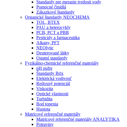
Štandardy pre meranie tvrdosti vody
Pomocné činidlá
Zákazkové štandardy
Organické štandardy NEOCHEMA
TOL, BTEX
PAU a heterocykly
PCB, PCT a PBB
Pesticidy a farmaceutika
Alkany, PFT
NEOlytic
Deuterované látky
Ostatní standardy
Fyzikálno-chemické referenčné materiály
pH pufre
Štandardy Brix
Elektrická vodivosť
Redoxný potenciál
Viskozita
Optické vlastnosti
Turbidita
Bod topenia
Hustota
Matricové referenčné materiály
Matricové referenčné materiály ANALYTIKA
Potraviny