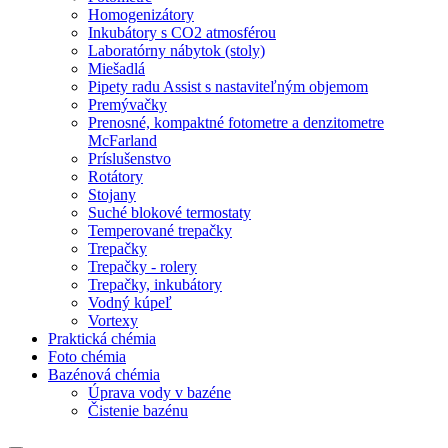
Homogenizátory
Inkubátory s CO2 atmosférou
Laboratórny nábytok (stoly)
Miešadlá
Pipety radu Assist s nastaviteľným objemom
Premývačky
Prenosné, kompaktné fotometre a denzitometre
McFarland
Príslušenstvo
Rotátory
Stojany
Suché blokové termostaty
Temperované trepačky
Trepačky
Trepačky - rolery
Trepačky, inkubátory
Vodný kúpeľ
Vortexy
Praktická chémia
Foto chémia
Bazénová chémia
Úprava vody v bazéne
Čistenie bazénu