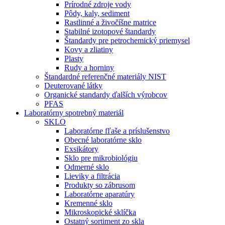
Prírodné zdroje vody
Pôdy, kaly, sediment
Rastlinné a živočíšne matrice
Stabilné izotopové štandardy
Štandardy pre petrochemický priemysel
Kovy a zliatiny
Plasty
Rudy a horniny
Štandardné referenčné materiály NIST
Deuterované látky
Organické standardy ďalších výrobcov
PFAS
Laboratórny spotrebný materiál
SKLO
Laboratórne fľaše a príslušenstvo
Obecné laboratórne sklo
Exsikátory
Sklo pre mikrobiológiu
Odmerné sklo
Lieviky a filtrácia
Produkty so zábrusom
Laboratórne aparatúry
Kremenné sklo
Mikroskopické sklíčka
Ostatný sortiment zo skla