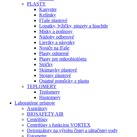
PLASTY
Kanystre
Kelímky
Fľaše plastové
Lopatky, lyžičky, pinzety a špachtle
Misky a podnosy
Nádoby odberové
Lieviky a násypky
Nosiče na fľaše
Plasty odmerné
Plasty pre mikrobiológiu
Stričky
Skúmavky plastové
Stojany plastové
Ostatné pomôcky z plastu
TEPLOMERY
Teplomery
Hustomery
Laboratórne prístroje
Aspirátory
BIOSAFETY AIR
Centrifúgy
Centrifúgy s funkciou VORTEX
Deionizátory na výrobu čistej a ultračistej vody
Fotometre