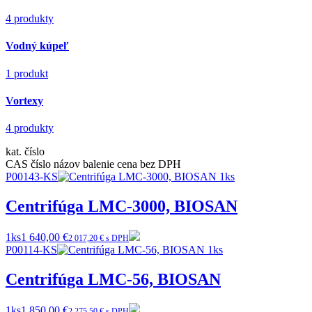
4 produkty
Vodný kúpeľ
1 produkt
Vortexy
4 produkty
kat. číslo
CAS číslo
názov
balenie
cena bez DPH
P00143-KS
Centrifúga LMC-3000, BIOSAN
1ks
1 640,00 €
2 017,20 € s DPH
P00114-KS
Centrifúga LMC-56, BIOSAN
1ks
1 850,00 €
2 275,50 € s DPH