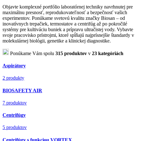
Objavte komplexné portfólio laboratórnej techniky navrhnutej pre
maximálnu presnosť, reprodukovateľnosť a bezpečnosť vašich
experimentov. Ponúkame svetovú kvalitu značky Biosan – od
inovatívnych trepačiek, termostatov a centrifúg až po pokročilé
systémy pre kultiváciu buniek a prípravu ultračistej vody. Vybavte
svoje pracovisko prístrojmi, ktoré spĺňajú najprísnejšie štandardy v
molekulárnej biológii, genetike a klinickej diagnostike.
Ponúkame Vám spolu
315 produktov
v
23 kategóriách
Aspirátory
2 produkty
BIOSAFETY AIR
7 produktov
Centrifúgy
5 produktov
Centrifúgy s funkciou VORTEX