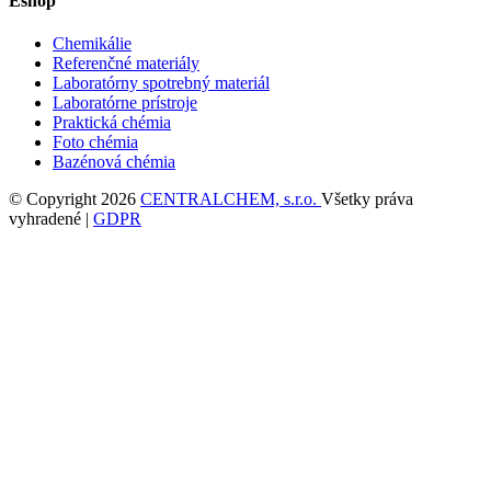
Eshop
Chemikálie
Referenčné materiály
Laboratórny spotrebný materiál
Laboratórne prístroje
Praktická chémia
Foto chémia
Bazénová chémia
© Copyright 2026
CENTRALCHEM, s.r.o.
Všetky práva
vyhradené |
GDPR