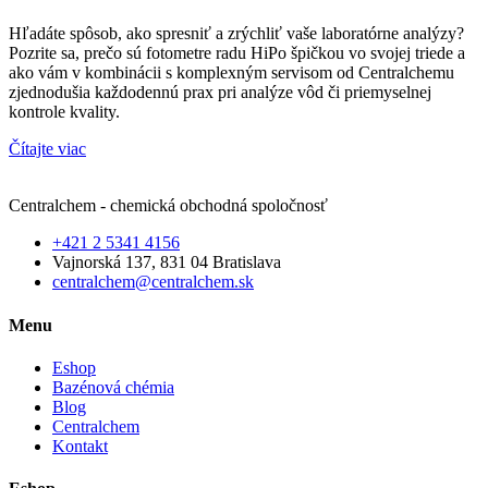
Hľadáte spôsob, ako spresniť a zrýchliť vaše laboratórne analýzy?
Pozrite sa, prečo sú fotometre radu HiPo špičkou vo svojej triede a
ako vám v kombinácii s komplexným servisom od Centralchemu
zjednodušia každodennú prax pri analýze vôd či priemyselnej
kontrole kvality.
Čítajte viac
Centralchem - chemická obchodná spoločnosť
+421 2 5341 4156
Vajnorská 137, 831 04 Bratislava
centralchem@centralchem.sk
Menu
Eshop
Bazénová chémia
Blog
Centralchem
Kontakt