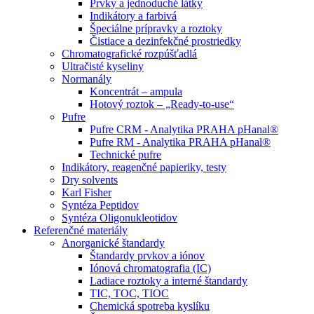
Prvky a jednoduché látky
Indikátory a farbivá
Špeciálne prípravky a roztoky
Čistiace a dezinfekčné prostriedky
Chromatografické rozpúšťadlá
Ultračisté kyseliny
Normanály
Koncentrát – ampula
Hotový roztok – „Ready-to-use“
Pufre
Pufre CRM - Analytika PRAHA pHanal®
Pufre RM - Analytika PRAHA pHanal®
Technické pufre
Indikátory, reagenčné papieriky, testy
Dry solvents
Karl Fisher
Syntéza Peptidov
Syntéza Oligonukleotidov
Referenčné materiály
Anorganické štandardy
Štandardy prvkov a iónov
Iónová chromatografia (IC)
Ladiace roztoky a interné štandardy
TIC, TOC, TIOC
Chemická spotreba kyslíku