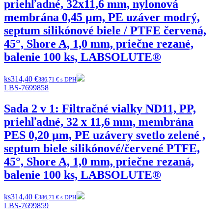
priehľadné, 32x11,6 mm, nylonová
membrána 0,45 µm, PE uzáver modrý,
septum silikónové biele / PTFE červená,
45°, Shore A, 1,0 mm, priečne rezané,
balenie 100 ks, LABSOLUTE®
ks
314,40 €
386,71 € s DPH
LBS-7699858
Sada 2 v 1: Filtračné vialky ND11, PP,
priehľadné, 32 x 11,6 mm, membrána
PES 0,20 µm, PE uzávery svetlo zelené ,
septum biele silikónové/červené PTFE,
45°, Shore A, 1,0 mm, priečne rezaná,
balenie 100 ks, LABSOLUTE®
ks
314,40 €
386,71 € s DPH
LBS-7699859