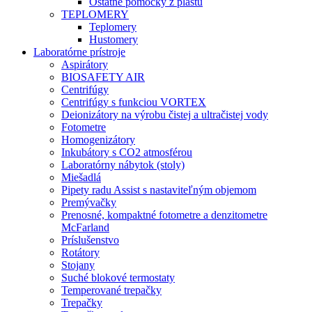
Ostatné pomôcky z plastu
TEPLOMERY
Teplomery
Hustomery
Laboratórne prístroje
Aspirátory
BIOSAFETY AIR
Centrifúgy
Centrifúgy s funkciou VORTEX
Deionizátory na výrobu čistej a ultračistej vody
Fotometre
Homogenizátory
Inkubátory s CO2 atmosférou
Laboratórny nábytok (stoly)
Miešadlá
Pipety radu Assist s nastaviteľným objemom
Premývačky
Prenosné, kompaktné fotometre a denzitometre
McFarland
Príslušenstvo
Rotátory
Stojany
Suché blokové termostaty
Temperované trepačky
Trepačky