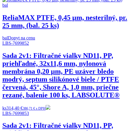
ReliaMAX PTFE, 0,45 µm, nesterilný, pr.
25 mm, (bal. 25 ks)
bal
Dopyt na cenu
LBS-7699852
Sada 2v1: Filtračné vialky ND11, PP,
priehľadné, 32x11,6 mm, nylonová
membrána 0,20 µm, PE uzáver bledo
modrý, septum silikónové biele / PTFE
červená, 45°, Shore A, 1,0 mm, priečne
rezané, balenie 100 ks, LABSOLUTE®
ks
314,40 €
386,71 € s DPH
LBS-7699853
Sada 2v1: Filtračné vialky ND11, PP,