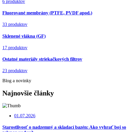
6 produktov
Fluorované membrány (PTFE, PVDF apod.)
33 produktov
Sklenené vlákna (GF)
17 produktov
Ostatné materiály striekačkových filtrov
23 produktov
Blog a novinky
Najnovšie články
01.07.2026
Starostlivosť o nadzemný a skladací bazén: Ako vyhrať boj so