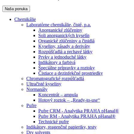
Naša ponuka
Chemikálie
Laboratórne chemikálie, čisté, p.a.
Anorganické zlúčeniny
Soli anorganických kyselín
Organické zlúčeniny a činidlá
Kyseliny, zásady a deriváty
Rozpúšťadlá a prchavé látky
Prvky a jednoduché látky
Indikátory a farbivá
Špeciálne prípravky a roztoky
Čistiace a dezinfekčné prostriedky
Chromatografické rozpúšťadlá
Ultračisté kyseliny
Normanály
Koncentrát – ampula
Hotový roztok – „Ready-to-use“
Pufre
Pufre CRM - Analytika PRAHA pHanal®
Pufre RM - Analytika PRAHA pHanal®
Technické pufre
Indikátory, reagenčné papieriky, testy
Dry solvents