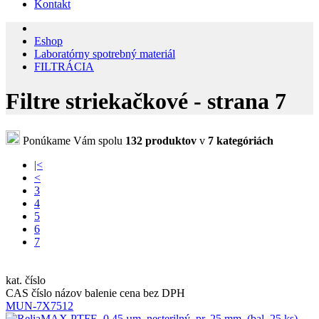
Kontakt
Eshop
Laboratórny spotrebný materiál
FILTRÁCIA
Filtre striekačkové - strana 7
Ponúkame Vám spolu
132 produktov
v
7 kategóriách
|<
<
3
4
5
6
7
kat. číslo
CAS číslo
názov
balenie
cena bez DPH
MUN-7X7512