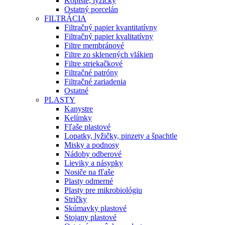
Kopiste, lyžičky
Ostatný porcelán
FILTRÁCIA
Filtračný papier kvantitatívny
Filtračný papier kvalitatívny
Filtre membránové
Filtre zo sklenených vlákien
Filtre striekačkové
Filtračné patróny
Filtračné zariadenia
Ostatné
PLASTY
Kanystre
Kelímky
Fľaše plastové
Lopatky, lyžičky, pinzety a špachtle
Misky a podnosy
Nádoby odberové
Lieviky a násypky
Nosiče na fľaše
Plasty odmerné
Plasty pre mikrobiológiu
Stričky
Skúmavky plastové
Stojany plastové