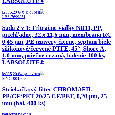
LABSOLUTE®
ks
385,20 €
473,80 € s DPH
LBS-7699851
Sada 2 v 1: Filtračné vialky ND11, PP,
priehľadné, 32 x 11,6 mm, membrána RC
0,45 µm, PE uzávery čierne, septum biele
silikónové/červené PTFE, 45°, Shore A,
1,0 mm, priečne rezaná, balenie 100 ks,
LABSOLUTE®
ks
385,20 €
473,80 € s DPH
MNG-9049020
Striekačkový filter CHROMAFIL
PP/GF/PET-20/25 GF/PET, 0,20 µm, 25
mm (bal. 400 ks)
bal
Dopyt na cenu