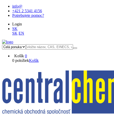
info@
+421 2 5341 4156
Potrebujete pomoc?
Login
SK
SK
EN
Košík
0
0 položiek
Košík