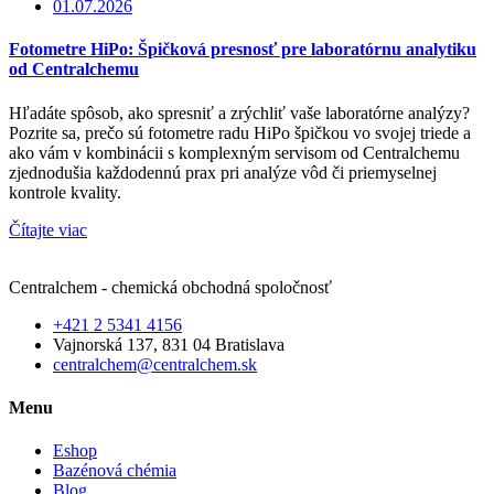
01.07.2026
Fotometre HiPo: Špičková presnosť pre laboratórnu analytiku
od Centralchemu
Hľadáte spôsob, ako spresniť a zrýchliť vaše laboratórne analýzy?
Pozrite sa, prečo sú fotometre radu HiPo špičkou vo svojej triede a
ako vám v kombinácii s komplexným servisom od Centralchemu
zjednodušia každodennú prax pri analýze vôd či priemyselnej
kontrole kvality.
Čítajte viac
Centralchem - chemická obchodná spoločnosť
+421 2 5341 4156
Vajnorská 137, 831 04 Bratislava
centralchem@centralchem.sk
Menu
Eshop
Bazénová chémia
Blog