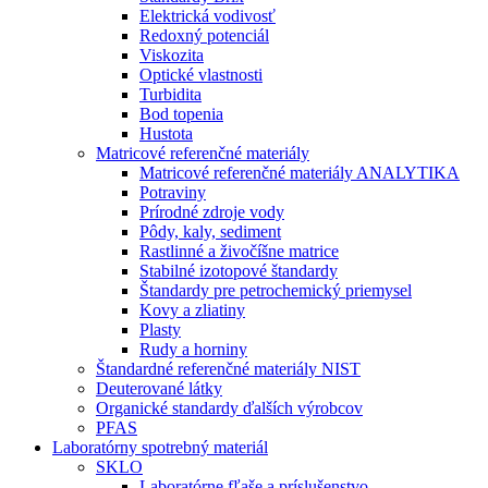
Elektrická vodivosť
Redoxný potenciál
Viskozita
Optické vlastnosti
Turbidita
Bod topenia
Hustota
Matricové referenčné materiály
Matricové referenčné materiály ANALYTIKA
Potraviny
Prírodné zdroje vody
Pôdy, kaly, sediment
Rastlinné a živočíšne matrice
Stabilné izotopové štandardy
Štandardy pre petrochemický priemysel
Kovy a zliatiny
Plasty
Rudy a horniny
Štandardné referenčné materiály NIST
Deuterované látky
Organické standardy ďalších výrobcov
PFAS
Laboratórny spotrebný materiál
SKLO
Laboratórne fľaše a príslušenstvo