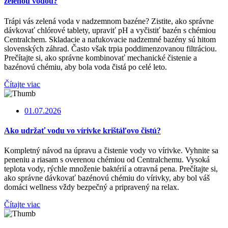
zelenou vodou?
Trápi vás zelená voda v nadzemnom bazéne? Zistite, ako správne
dávkovať chlórové tablety, upraviť pH a vyčistiť bazén s chémiou
Centralchem. Skladacie a nafukovacie nadzemné bazény sú hitom
slovenských záhrad. Často však trpia poddimenzovanou filtráciou.
Prečítajte si, ako správne kombinovať mechanické čistenie a
bazénovú chémiu, aby bola voda čistá po celé leto.
Čítajte viac
01.07.2026
Ako udržať vodu vo vírivke krištáľovo čistú?
Kompletný návod na úpravu a čistenie vody vo vírivke. Vyhnite sa
peneniu a riasam s overenou chémiou od Centralchemu. Vysoká
teplota vody, rýchle množenie baktérií a otravná pena. Prečítajte si,
ako správne dávkovať bazénovú chémiu do vírivky, aby bol váš
domáci wellness vždy bezpečný a pripravený na relax.
Čítajte viac