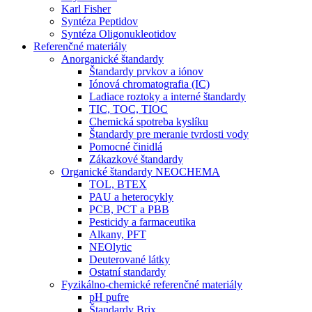
Karl Fisher
Syntéza Peptidov
Syntéza Oligonukleotidov
Referenčné materiály
Anorganické štandardy
Štandardy prvkov a iónov
Iónová chromatografia (IC)
Ladiace roztoky a interné štandardy
TIC, TOC, TIOC
Chemická spotreba kyslíku
Štandardy pre meranie tvrdosti vody
Pomocné činidlá
Zákazkové štandardy
Organické štandardy NEOCHEMA
TOL, BTEX
PAU a heterocykly
PCB, PCT a PBB
Pesticidy a farmaceutika
Alkany, PFT
NEOlytic
Deuterované látky
Ostatní standardy
Fyzikálno-chemické referenčné materiály
pH pufre
Štandardy Brix