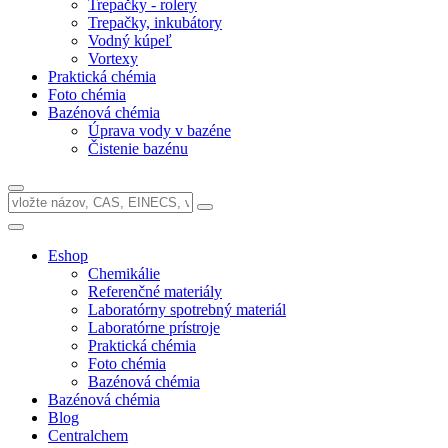
Trepačky - rolery
Trepačky, inkubátory
Vodný kúpeľ
Vortexy
Praktická chémia
Foto chémia
Bazénová chémia
Úprava vody v bazéne
Čistenie bazénu
Eshop
Chemikálie
Referenčné materiály
Laboratórny spotrebný materiál
Laboratórne prístroje
Praktická chémia
Foto chémia
Bazénová chémia
Bazénová chémia
Blog
Centralchem