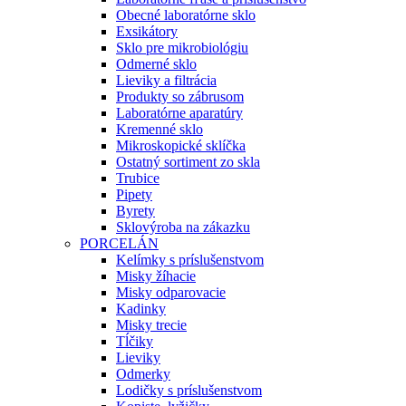
Obecné laboratórne sklo
Exsikátory
Sklo pre mikrobiológiu
Odmerné sklo
Lieviky a filtrácia
Produkty so zábrusom
Laboratórne aparatúry
Kremenné sklo
Mikroskopické sklíčka
Ostatný sortiment zo skla
Trubice
Pipety
Byrety
Sklovýroba na zákazku
PORCELÁN
Kelímky s príslušenstvom
Misky žíhacie
Misky odparovacie
Kadinky
Misky trecie
Tĺčiky
Lieviky
Odmerky
Lodičky s príslušenstvom