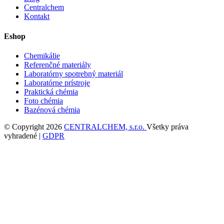
Centralchem
Kontakt
Eshop
Chemikálie
Referenčné materiály
Laboratórny spotrebný materiál
Laboratórne prístroje
Praktická chémia
Foto chémia
Bazénová chémia
© Copyright 2026
CENTRALCHEM, s.r.o.
Všetky práva
vyhradené |
GDPR