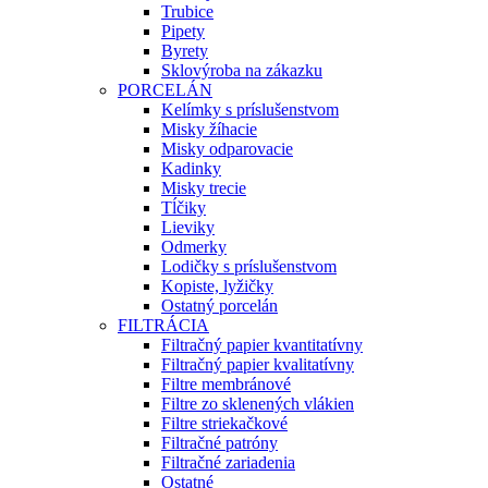
Trubice
Pipety
Byrety
Sklovýroba na zákazku
PORCELÁN
Kelímky s príslušenstvom
Misky žíhacie
Misky odparovacie
Kadinky
Misky trecie
Tĺčiky
Lieviky
Odmerky
Lodičky s príslušenstvom
Kopiste, lyžičky
Ostatný porcelán
FILTRÁCIA
Filtračný papier kvantitatívny
Filtračný papier kvalitatívny
Filtre membránové
Filtre zo sklenených vlákien
Filtre striekačkové
Filtračné patróny
Filtračné zariadenia
Ostatné