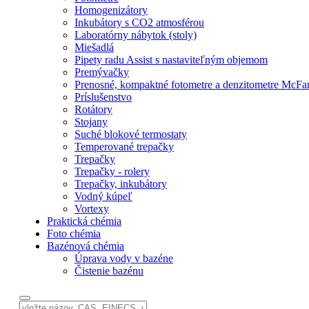
Homogenizátory
Inkubátory s CO2 atmosférou
Laboratórny nábytok (stoly)
Miešadlá
Pipety radu Assist s nastaviteľným objemom
Premývačky
Prenosné, kompaktné fotometre a denzitometre McFa
Príslušenstvo
Rotátory
Stojany
Suché blokové termostaty
Temperované trepačky
Trepačky
Trepačky - rolery
Trepačky, inkubátory
Vodný kúpeľ
Vortexy
Praktická chémia
Foto chémia
Bazénová chémia
Úprava vody v bazéne
Čistenie bazénu