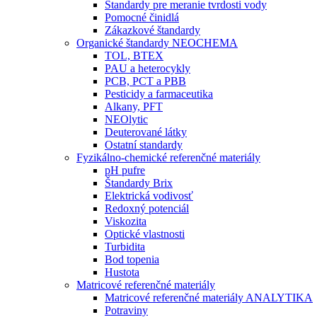
Štandardy pre meranie tvrdosti vody
Pomocné činidlá
Zákazkové štandardy
Organické štandardy NEOCHEMA
TOL, BTEX
PAU a heterocykly
PCB, PCT a PBB
Pesticidy a farmaceutika
Alkany, PFT
NEOlytic
Deuterované látky
Ostatní standardy
Fyzikálno-chemické referenčné materiály
pH pufre
Štandardy Brix
Elektrická vodivosť
Redoxný potenciál
Viskozita
Optické vlastnosti
Turbidita
Bod topenia
Hustota
Matricové referenčné materiály
Matricové referenčné materiály ANALYTIKA
Potraviny