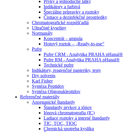
Prvky a jednoduché látky
Indikátory a farbivá
Špeciálne prípravky a roztoky
Čistiace a dezinfekčné prostriedky
Chromatografické rozpúšťadlá
Ultračisté kyseliny
Normanály
Koncentrát – ampula
Hotový roztok – „Ready-to-use“
Pufre
Pufre CRM - Analytika PRAHA pHanal®
Pufre RM - Analytika PRAHA pHanal®
Technické pufre
Indikátory, reagenčné papieriky, testy
Dry solvents
Karl Fisher
Syntéza Peptidov
Syntéza Oligonukleotidov
Referenčné materiály
Anorganické štandardy
Štandardy prvkov a iónov
Iónová chromatografia (IC)
Ladiace roztoky a interné štandardy
TIC, TOC, TIOC
Chemická spotreba kyslíku