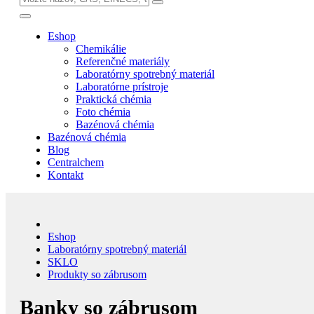
Eshop
Chemikálie
Referenčné materiály
Laboratórny spotrebný materiál
Laboratórne prístroje
Praktická chémia
Foto chémia
Bazénová chémia
Bazénová chémia
Blog
Centralchem
Kontakt
Eshop
Laboratórny spotrebný materiál
SKLO
Produkty so zábrusom
Banky so zábrusom