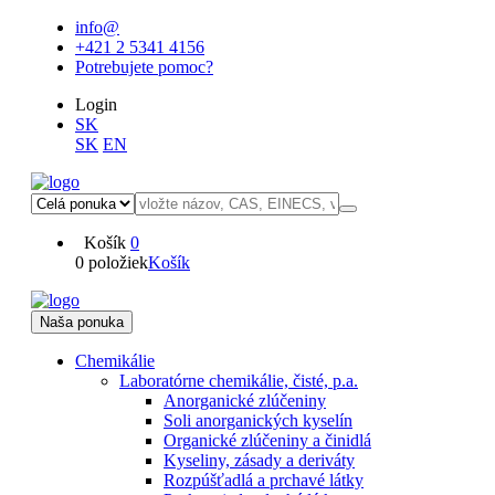
info@
+421 2 5341 4156
Potrebujete pomoc?
Login
SK
SK
EN
Košík
0
0 položiek
Košík
Naša ponuka
Chemikálie
Laboratórne chemikálie, čisté, p.a.
Anorganické zlúčeniny
Soli anorganických kyselín
Organické zlúčeniny a činidlá
Kyseliny, zásady a deriváty
Rozpúšťadlá a prchavé látky