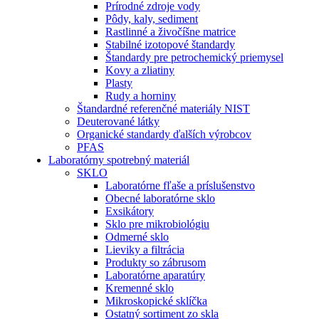
Prírodné zdroje vody
Pôdy, kaly, sediment
Rastlinné a živočíšne matrice
Stabilné izotopové štandardy
Štandardy pre petrochemický priemysel
Kovy a zliatiny
Plasty
Rudy a horniny
Štandardné referenčné materiály NIST
Deuterované látky
Organické standardy ďalších výrobcov
PFAS
Laboratórny spotrebný materiál
SKLO
Laboratórne fľaše a príslušenstvo
Obecné laboratórne sklo
Exsikátory
Sklo pre mikrobiológiu
Odmerné sklo
Lieviky a filtrácia
Produkty so zábrusom
Laboratórne aparatúry
Kremenné sklo
Mikroskopické sklíčka
Ostatný sortiment zo skla