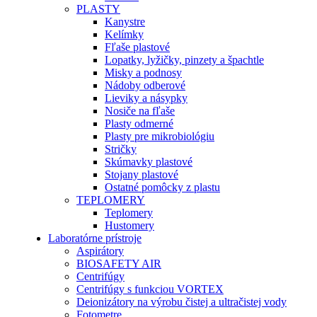
PLASTY
Kanystre
Kelímky
Fľaše plastové
Lopatky, lyžičky, pinzety a špachtle
Misky a podnosy
Nádoby odberové
Lieviky a násypky
Nosiče na fľaše
Plasty odmerné
Plasty pre mikrobiológiu
Stričky
Skúmavky plastové
Stojany plastové
Ostatné pomôcky z plastu
TEPLOMERY
Teplomery
Hustomery
Laboratórne prístroje
Aspirátory
BIOSAFETY AIR
Centrifúgy
Centrifúgy s funkciou VORTEX
Deionizátory na výrobu čistej a ultračistej vody
Fotometre