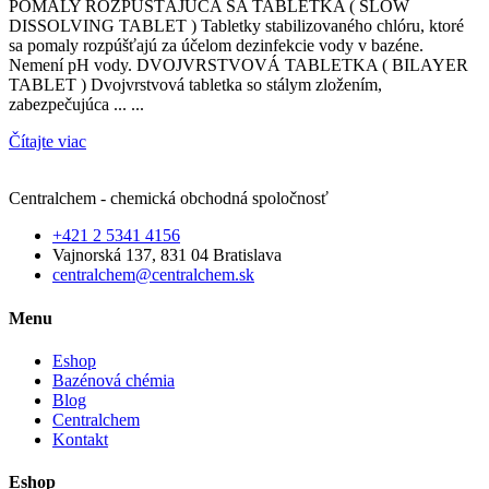
POMALY ROZPÚŠŤAJÚCA SA TABLETKA ( SLOW
DISSOLVING TABLET ) Tabletky stabilizovaného chlóru, ktoré
sa pomaly rozpúšťajú za účelom dezinfekcie vody v bazéne.
Nemení pH vody. DVOJVRSTVOVÁ TABLETKA ( BILAYER
TABLET ) Dvojvrstvová tabletka so stálym zložením,
zabezpečujúca ... ...
Čítajte viac
Centralchem - chemická obchodná spoločnosť
+421 2 5341 4156
Vajnorská 137, 831 04 Bratislava
centralchem@centralchem.sk
Menu
Eshop
Bazénová chémia
Blog
Centralchem
Kontakt
Eshop