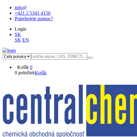
info@
+421 2 5341 4156
Potrebujete pomoc?
Login
SK
SK
EN
Košík
0
0 položiek
Košík