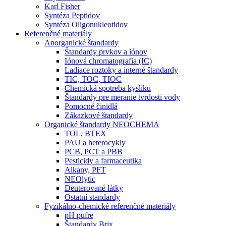
Karl Fisher
Syntéza Peptidov
Syntéza Oligonukleotidov
Referenčné materiály
Anorganické štandardy
Štandardy prvkov a iónov
Iónová chromatografia (IC)
Ladiace roztoky a interné štandardy
TIC, TOC, TIOC
Chemická spotreba kyslíku
Štandardy pre meranie tvrdosti vody
Pomocné činidlá
Zákazkové štandardy
Organické štandardy NEOCHEMA
TOL, BTEX
PAU a heterocykly
PCB, PCT a PBB
Pesticidy a farmaceutika
Alkany, PFT
NEOlytic
Deuterované látky
Ostatní standardy
Fyzikálno-chemické referenčné materiály
pH pufre
Štandardy Brix