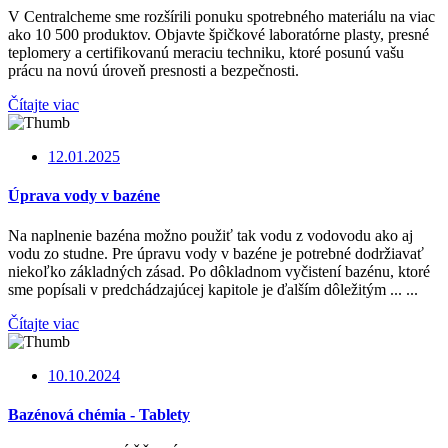
V Centralcheme sme rozšírili ponuku spotrebného materiálu na viac
ako 10 500 produktov. Objavte špičkové laboratórne plasty, presné
teplomery a certifikovanú meraciu techniku, ktoré posunú vašu
prácu na novú úroveň presnosti a bezpečnosti.
Čítajte viac
12.01.2025
Úprava vody v bazéne
Na naplnenie bazéna možno použiť tak vodu z vodovodu ako aj
vodu zo studne. Pre úpravu vody v bazéne je potrebné dodržiavať
niekoľko základných zásad. Po dôkladnom vyčistení bazénu, ktoré
sme popísali v predchádzajúcej kapitole je ďalším dôležitým ... ...
Čítajte viac
10.10.2024
Bazénová chémia - Tablety