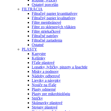
Kopiste, lyžičky
Ostatný porcelán
FILTRÁCIA
Filtračný papier kvantitatívny
Filtračný papier kvalitatívny
Filtre membránové
Filtre zo sklenených vlákien
Filtre striekačkové
Filtračné patróny
Filtračné zariadenia
Ostatné
PLASTY
Kanystre
Kelímky
Fľaše plastové
Lopatky, lyžičky, pinzety a špachtle
Misky a podnosy
Nádoby odberové
Lieviky a násypky
Nosiče na fľaše
Plasty odmerné
Plasty pre mikrobiológiu
Stričky
Skúmavky plastové
Stojany plastové