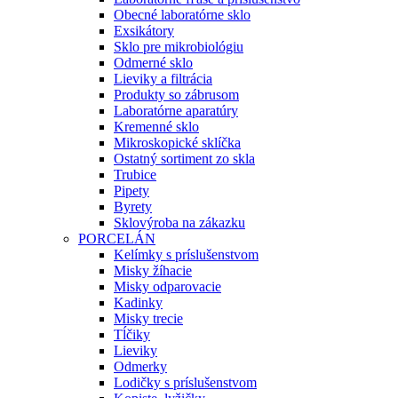
Obecné laboratórne sklo
Exsikátory
Sklo pre mikrobiológiu
Odmerné sklo
Lieviky a filtrácia
Produkty so zábrusom
Laboratórne aparatúry
Kremenné sklo
Mikroskopické sklíčka
Ostatný sortiment zo skla
Trubice
Pipety
Byrety
Sklovýroba na zákazku
PORCELÁN
Kelímky s príslušenstvom
Misky žíhacie
Misky odparovacie
Kadinky
Misky trecie
Tĺčiky
Lieviky
Odmerky
Lodičky s príslušenstvom