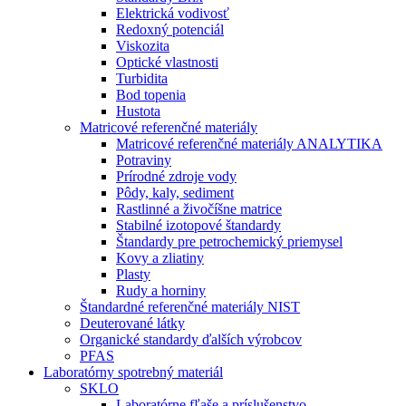
Elektrická vodivosť
Redoxný potenciál
Viskozita
Optické vlastnosti
Turbidita
Bod topenia
Hustota
Matricové referenčné materiály
Matricové referenčné materiály ANALYTIKA
Potraviny
Prírodné zdroje vody
Pôdy, kaly, sediment
Rastlinné a živočíšne matrice
Stabilné izotopové štandardy
Štandardy pre petrochemický priemysel
Kovy a zliatiny
Plasty
Rudy a horniny
Štandardné referenčné materiály NIST
Deuterované látky
Organické standardy ďalších výrobcov
PFAS
Laboratórny spotrebný materiál
SKLO
Laboratórne fľaše a príslušenstvo