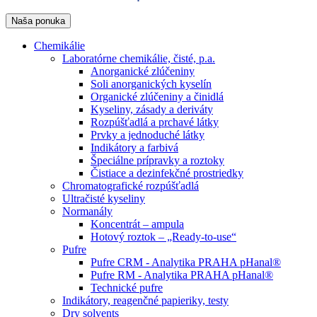
Naša ponuka
Chemikálie
Laboratórne chemikálie, čisté, p.a.
Anorganické zlúčeniny
Soli anorganických kyselín
Organické zlúčeniny a činidlá
Kyseliny, zásady a deriváty
Rozpúšťadlá a prchavé látky
Prvky a jednoduché látky
Indikátory a farbivá
Špeciálne prípravky a roztoky
Čistiace a dezinfekčné prostriedky
Chromatografické rozpúšťadlá
Ultračisté kyseliny
Normanály
Koncentrát – ampula
Hotový roztok – „Ready-to-use“
Pufre
Pufre CRM - Analytika PRAHA pHanal®
Pufre RM - Analytika PRAHA pHanal®
Technické pufre
Indikátory, reagenčné papieriky, testy
Dry solvents