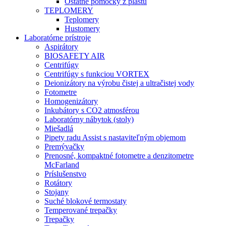
Ostatné pomôcky z plastu
TEPLOMERY
Teplomery
Hustomery
Laboratórne prístroje
Aspirátory
BIOSAFETY AIR
Centrifúgy
Centrifúgy s funkciou VORTEX
Deionizátory na výrobu čistej a ultračistej vody
Fotometre
Homogenizátory
Inkubátory s CO2 atmosférou
Laboratórny nábytok (stoly)
Miešadlá
Pipety radu Assist s nastaviteľným objemom
Premývačky
Prenosné, kompaktné fotometre a denzitometre
McFarland
Príslušenstvo
Rotátory
Stojany
Suché blokové termostaty
Temperované trepačky
Trepačky