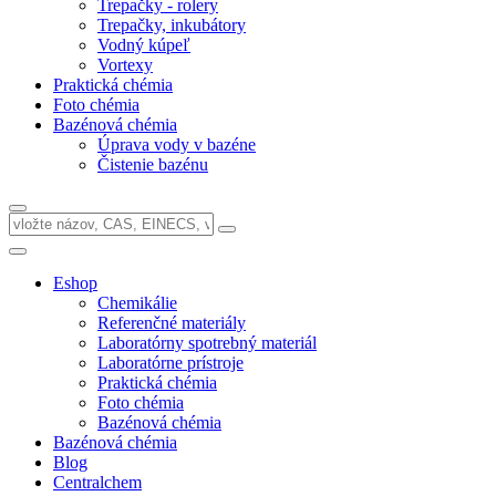
Trepačky - rolery
Trepačky, inkubátory
Vodný kúpeľ
Vortexy
Praktická chémia
Foto chémia
Bazénová chémia
Úprava vody v bazéne
Čistenie bazénu
Eshop
Chemikálie
Referenčné materiály
Laboratórny spotrebný materiál
Laboratórne prístroje
Praktická chémia
Foto chémia
Bazénová chémia
Bazénová chémia
Blog
Centralchem