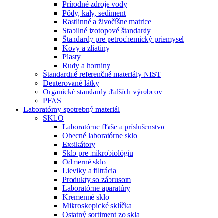
Prírodné zdroje vody
Pôdy, kaly, sediment
Rastlinné a živočíšne matrice
Stabilné izotopové štandardy
Štandardy pre petrochemický priemysel
Kovy a zliatiny
Plasty
Rudy a horniny
Štandardné referenčné materiály NIST
Deuterované látky
Organické standardy ďalších výrobcov
PFAS
Laboratórny spotrebný materiál
SKLO
Laboratórne fľaše a príslušenstvo
Obecné laboratórne sklo
Exsikátory
Sklo pre mikrobiológiu
Odmerné sklo
Lieviky a filtrácia
Produkty so zábrusom
Laboratórne aparatúry
Kremenné sklo
Mikroskopické sklíčka
Ostatný sortiment zo skla