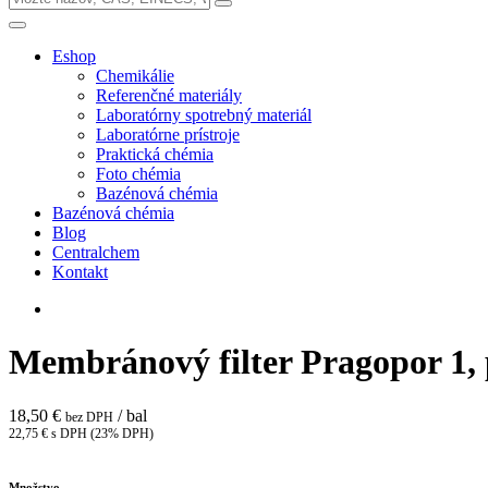
Eshop
Chemikálie
Referenčné materiály
Laboratórny spotrebný materiál
Laboratórne prístroje
Praktická chémia
Foto chémia
Bazénová chémia
Bazénová chémia
Blog
Centralchem
Kontakt
Membránový filter Pragopor 1, p
18,50 €
/ bal
bez DPH
22,75 € s DPH (23% DPH)
Množstvo