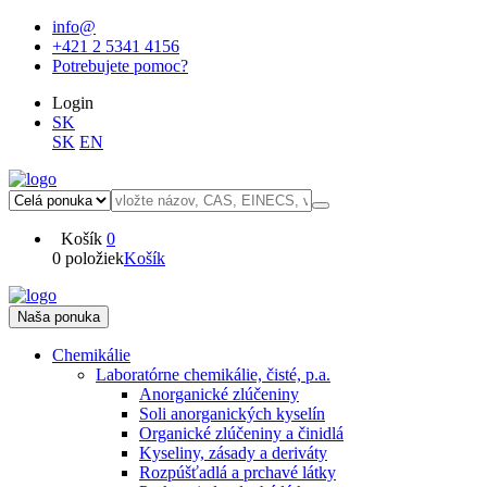
info@
+421 2 5341 4156
Potrebujete pomoc?
Login
SK
SK
EN
Košík
0
0 položiek
Košík
Naša ponuka
Chemikálie
Laboratórne chemikálie, čisté, p.a.
Anorganické zlúčeniny
Soli anorganických kyselín
Organické zlúčeniny a činidlá
Kyseliny, zásady a deriváty
Rozpúšťadlá a prchavé látky