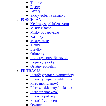
Trubice
Pipety
Byrety
Sklovýroba na zákazku
PORCELÁN
Kelímky s príslušenstvom
Misky žíhacie
Misky odparovacie
Kadinky
Misky trecie
Tĺčiky
Lieviky
Odmerky
Lodičky s príslušenstvom
Kopiste, lyžičky
Ostatný porcelán
FILTRÁCIA
Filtračný papier kvantitatívny
Filtračný papier kvalitatívny
Filtre membránové
Filtre zo sklenených vlákien
Filtre striekačkové
Filtračné patróny
Filtračné zariadenia
Ostatné