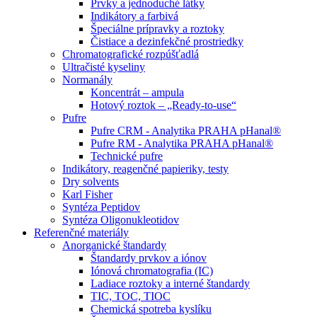
Prvky a jednoduché látky
Indikátory a farbivá
Špeciálne prípravky a roztoky
Čistiace a dezinfekčné prostriedky
Chromatografické rozpúšťadlá
Ultračisté kyseliny
Normanály
Koncentrát – ampula
Hotový roztok – „Ready-to-use“
Pufre
Pufre CRM - Analytika PRAHA pHanal®
Pufre RM - Analytika PRAHA pHanal®
Technické pufre
Indikátory, reagenčné papieriky, testy
Dry solvents
Karl Fisher
Syntéza Peptidov
Syntéza Oligonukleotidov
Referenčné materiály
Anorganické štandardy
Štandardy prvkov a iónov
Iónová chromatografia (IC)
Ladiace roztoky a interné štandardy
TIC, TOC, TIOC
Chemická spotreba kyslíku