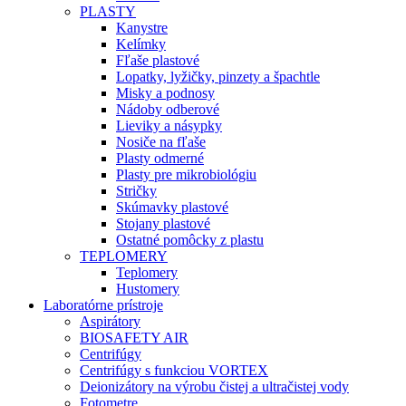
PLASTY
Kanystre
Kelímky
Fľaše plastové
Lopatky, lyžičky, pinzety a špachtle
Misky a podnosy
Nádoby odberové
Lieviky a násypky
Nosiče na fľaše
Plasty odmerné
Plasty pre mikrobiológiu
Stričky
Skúmavky plastové
Stojany plastové
Ostatné pomôcky z plastu
TEPLOMERY
Teplomery
Hustomery
Laboratórne prístroje
Aspirátory
BIOSAFETY AIR
Centrifúgy
Centrifúgy s funkciou VORTEX
Deionizátory na výrobu čistej a ultračistej vody
Fotometre