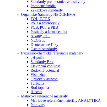
Štandardy pre meranie tvrdosti vody
Pomocné činidlá
Zákazkové štandardy
Organické štandardy NEOCHEMA
TOL, BTEX
PAU a heterocykly
PCB, PCT a PBB
Pesticidy a farmaceutika
Alkany, PFT
NEOlytic
Deuterované látky
Ostatní standardy
Fyzikálno-chemické referenčné materiály
pH pufre
Štandardy Brix
Elektrická vodivosť
Redoxný potenciál
Viskozita
Optické vlastnosti
Turbidita
Bod topenia
Hustota
Matricové referenčné materiály
Matricové referenčné materiály ANALYTIKA
Potraviny