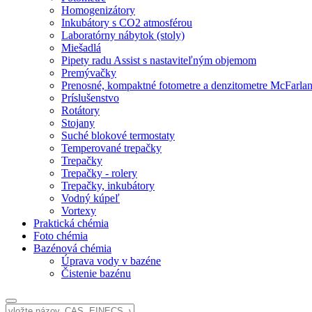
Homogenizátory
Inkubátory s CO2 atmosférou
Laboratórny nábytok (stoly)
Miešadlá
Pipety radu Assist s nastaviteľným objemom
Premývačky
Prenosné, kompaktné fotometre a denzitometre McFarla
Príslušenstvo
Rotátory
Stojany
Suché blokové termostaty
Temperované trepačky
Trepačky
Trepačky - rolery
Trepačky, inkubátory
Vodný kúpeľ
Vortexy
Praktická chémia
Foto chémia
Bazénová chémia
Úprava vody v bazéne
Čistenie bazénu