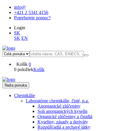
info@
+421 2 5341 4156
Potrebujete pomoc?
Login
SK
SK
EN
Košík
0
0 položiek
Košík
Naša ponuka
Chemikálie
Laboratórne chemikálie, čisté, p.a.
Anorganické zlúčeniny
Soli anorganických kyselín
Organické zlúčeniny a činidlá
Kyseliny, zásady a deriváty
Rozpúšťadlá a prchavé látky