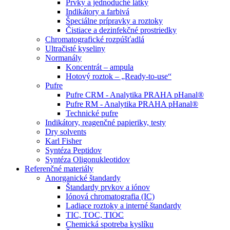
Prvky a jednoduché látky
Indikátory a farbivá
Špeciálne prípravky a roztoky
Čistiace a dezinfekčné prostriedky
Chromatografické rozpúšťadlá
Ultračisté kyseliny
Normanály
Koncentrát – ampula
Hotový roztok – „Ready-to-use“
Pufre
Pufre CRM - Analytika PRAHA pHanal®
Pufre RM - Analytika PRAHA pHanal®
Technické pufre
Indikátory, reagenčné papieriky, testy
Dry solvents
Karl Fisher
Syntéza Peptidov
Syntéza Oligonukleotidov
Referenčné materiály
Anorganické štandardy
Štandardy prvkov a iónov
Iónová chromatografia (IC)
Ladiace roztoky a interné štandardy
TIC, TOC, TIOC
Chemická spotreba kyslíku