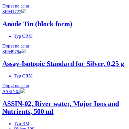
Dopyt na cenu
SRM1727
Anode Tin (block form)
Typ
CRM
Dopyt na cenu
SRM978a
Assay-Isotopic Standard for Silver, 0,25 g
Typ
CRM
Dopyt na cenu
ASSIN02
ASSIN-02, River water, Major Ions and
Nutrients, 500 ml
Typ
RM
Objem
500