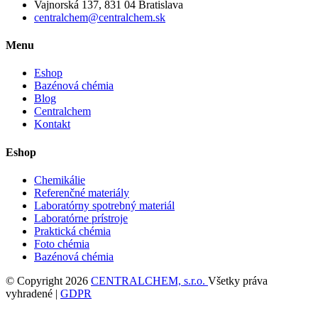
Vajnorská 137, 831 04 Bratislava
centralchem@centralchem.sk
Menu
Eshop
Bazénová chémia
Blog
Centralchem
Kontakt
Eshop
Chemikálie
Referenčné materiály
Laboratórny spotrebný materiál
Laboratórne prístroje
Praktická chémia
Foto chémia
Bazénová chémia
© Copyright 2026
CENTRALCHEM, s.r.o.
Všetky práva
vyhradené |
GDPR