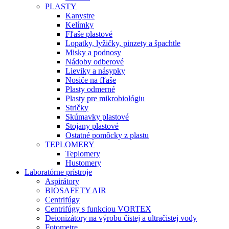
PLASTY
Kanystre
Kelímky
Fľaše plastové
Lopatky, lyžičky, pinzety a špachtle
Misky a podnosy
Nádoby odberové
Lieviky a násypky
Nosiče na fľaše
Plasty odmerné
Plasty pre mikrobiológiu
Stričky
Skúmavky plastové
Stojany plastové
Ostatné pomôcky z plastu
TEPLOMERY
Teplomery
Hustomery
Laboratórne prístroje
Aspirátory
BIOSAFETY AIR
Centrifúgy
Centrifúgy s funkciou VORTEX
Deionizátory na výrobu čistej a ultračistej vody
Fotometre