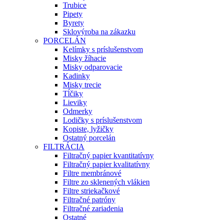
Trubice
Pipety
Byrety
Sklovýroba na zákazku
PORCELÁN
Kelímky s príslušenstvom
Misky žíhacie
Misky odparovacie
Kadinky
Misky trecie
Tĺčiky
Lieviky
Odmerky
Lodičky s príslušenstvom
Kopiste, lyžičky
Ostatný porcelán
FILTRÁCIA
Filtračný papier kvantitatívny
Filtračný papier kvalitatívny
Filtre membránové
Filtre zo sklenených vlákien
Filtre striekačkové
Filtračné patróny
Filtračné zariadenia
Ostatné