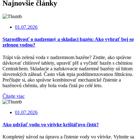
Najnovšie články
01.07.2026
Starostlivosť o nadzemný a skladací bazén: Ako vyhrať boj so
zelenou vodou?
Trápi vás zelená voda v nadzemnom bazéne? Zistite, ako správne
dávkovať chlórové tablety, upraviť pH a vyčistiť bazén s chémiou
Centralchem. Skladacie a nafukovacie nadzemné bazény sú hitom
slovenských záhrad. Často však trpia poddimenzovanou filtráciou.
Prečítajte si, ako správne kombinovať mechanické čistenie a
bazénovú chémiu, aby bola voda čistá po celé leto.
Čítajte viac
01.07.2026
Ako udržať vodu vo vírivke krištáľovo čistú?
Kompletný návod na úpravu a čistenie vody vo vírivke. Vyhnite sa