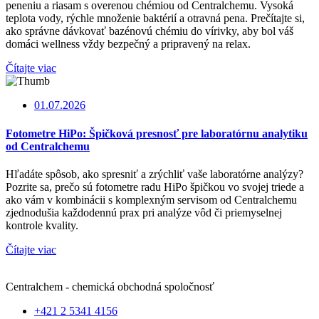
peneniu a riasam s overenou chémiou od Centralchemu. Vysoká
teplota vody, rýchle množenie baktérií a otravná pena. Prečítajte si,
ako správne dávkovať bazénovú chémiu do vírivky, aby bol váš
domáci wellness vždy bezpečný a pripravený na relax.
Čítajte viac
01.07.2026
Fotometre HiPo: Špičková presnosť pre laboratórnu analytiku
od Centralchemu
Hľadáte spôsob, ako spresniť a zrýchliť vaše laboratórne analýzy?
Pozrite sa, prečo sú fotometre radu HiPo špičkou vo svojej triede a
ako vám v kombinácii s komplexným servisom od Centralchemu
zjednodušia každodennú prax pri analýze vôd či priemyselnej
kontrole kvality.
Čítajte viac
Centralchem - chemická obchodná spoločnosť
+421 2 5341 4156