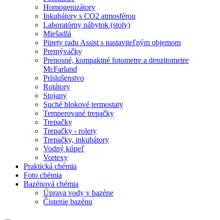
Homogenizátory
Inkubátory s CO2 atmosférou
Laboratórny nábytok (stoly)
Miešadlá
Pipety radu Assist s nastaviteľným objemom
Premývačky
Prenosné, kompaktné fotometre a denzitometre
McFarland
Príslušenstvo
Rotátory
Stojany
Suché blokové termostaty
Temperované trepačky
Trepačky
Trepačky - rolery
Trepačky, inkubátory
Vodný kúpeľ
Vortexy
Praktická chémia
Foto chémia
Bazénová chémia
Úprava vody v bazéne
Čistenie bazénu