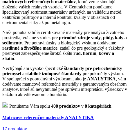
matricových referenčných materiálov
, ktoré verne simulujú
zloženie vašich reálnych vzoriek. V Centralchem ponúkame
špecializovaný sortiment materiálov určených na validáciu metód,
kalibráciu prístrojov a internú kontrolu kvality v oblastiach od
environmentalistiky až po metalurgiu.
Naša ponuka zahŕňa certifikované materiály pre analýzu životného
prostredia, vrátane vzoriek pre
prírodné zdroje vody
,
pôdy, kaly a
sedimenty
. Pre potravinársky a biologický výskum dodávame
rastlinné a živočíšne matrice
, zatiaľ čo pre geologický a ťažobný
priemysel zabezpečujeme širokú škálu
rúd, hornín
,
kovov a
zliatin
.
Nechýbajú ani vysoko špecifické
štandardy pre petrochemický
priemysel
a
stabilné izotopové štandardy
pre pokročilý výskum.
V spolupráci s poprednými výrobcami, ako je
ANALYTIKA
, vám
dodávame matricové referenčné materiály s garantovaným obsahom
analytov, ktoré sú nevyhnutné pre správnu interpretáciu výsledkov v
každom akreditovanom laboratóriu.
Ponúkame Vám spolu
408 produktov
v
8 kategóriách
Matricové referenčné materiály ANALYTIKA
17 produktov