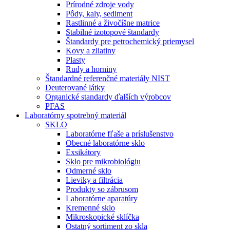
Prírodné zdroje vody
Pôdy, kaly, sediment
Rastlinné a živočíšne matrice
Stabilné izotopové štandardy
Štandardy pre petrochemický priemysel
Kovy a zliatiny
Plasty
Rudy a horniny
Štandardné referenčné materiály NIST
Deuterované látky
Organické standardy ďalších výrobcov
PFAS
Laboratórny spotrebný materiál
SKLO
Laboratórne fľaše a príslušenstvo
Obecné laboratórne sklo
Exsikátory
Sklo pre mikrobiológiu
Odmerné sklo
Lieviky a filtrácia
Produkty so zábrusom
Laboratórne aparatúry
Kremenné sklo
Mikroskopické sklíčka
Ostatný sortiment zo skla