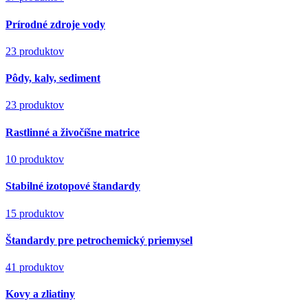
Prírodné zdroje vody
23 produktov
Pôdy, kaly, sediment
23 produktov
Rastlinné a živočíšne matrice
10 produktov
Stabilné izotopové štandardy
15 produktov
Štandardy pre petrochemický priemysel
41 produktov
Kovy a zliatiny