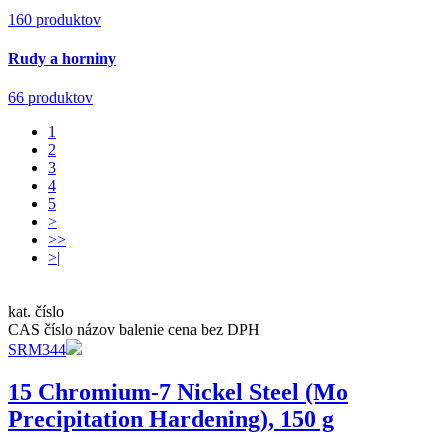
160 produktov
Rudy a horniny
66 produktov
1
2
3
4
5
>
>>
>|
kat. číslo
CAS číslo
názov
balenie
cena bez DPH
SRM344
15 Chromium-7 Nickel Steel (Mo
Precipitation Hardening), 150 g