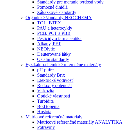
Štandardy pre meranie tvrdosti vody
Pomocné činidlá
Zákazkové štandardy
Organické štandardy NEOCHEMA
TOL, BTEX
PAU a heterocykly
PCB, PCT a PBB
Pesticidy a farmaceutika
Alkany, PFT
NEOlytic
Deuterované látky
Ostatní standardy
Fyzikálno-chemické referenčné materiály
pH pufre
Štandardy Brix
Elektrická vodivosť
Redoxný potenciál
Viskozita
Optické vlastnosti
Turbidita
Bod topenia
Hustota
Matricové referenčné materiály
Matricové referenčné materiály ANALYTIKA
Potraviny