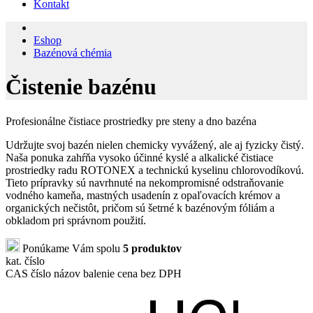
Kontakt
Eshop
Bazénová chémia
Čistenie bazénu
Profesionálne čistiace prostriedky pre steny a dno bazéna
Udržujte svoj bazén nielen chemicky vyvážený, ale aj fyzicky čistý.
Naša ponuka zahŕňa vysoko účinné kyslé a alkalické čistiace
prostriedky radu ROTONEX a technickú kyselinu chlorovodíkovú.
Tieto prípravky sú navrhnuté na nekompromisné odstraňovanie
vodného kameňa, mastných usadenín z opaľovacích krémov a
organických nečistôt, pričom sú šetrné k bazénovým fóliám a
obkladom pri správnom použití.
Ponúkame Vám spolu
5 produktov
kat. číslo
CAS číslo
názov
balenie
cena bez DPH