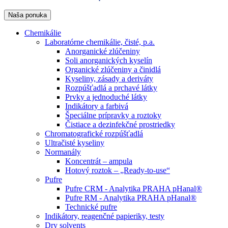
Naša ponuka
Chemikálie
Laboratórne chemikálie, čisté, p.a.
Anorganické zlúčeniny
Soli anorganických kyselín
Organické zlúčeniny a činidlá
Kyseliny, zásady a deriváty
Rozpúšťadlá a prchavé látky
Prvky a jednoduché látky
Indikátory a farbivá
Špeciálne prípravky a roztoky
Čistiace a dezinfekčné prostriedky
Chromatografické rozpúšťadlá
Ultračisté kyseliny
Normanály
Koncentrát – ampula
Hotový roztok – „Ready-to-use“
Pufre
Pufre CRM - Analytika PRAHA pHanal®
Pufre RM - Analytika PRAHA pHanal®
Technické pufre
Indikátory, reagenčné papieriky, testy
Dry solvents