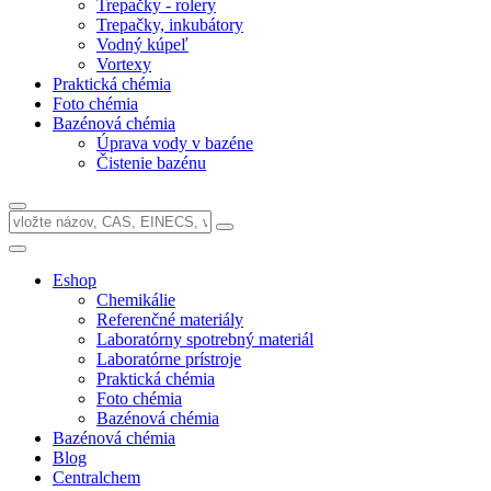
Trepačky - rolery
Trepačky, inkubátory
Vodný kúpeľ
Vortexy
Praktická chémia
Foto chémia
Bazénová chémia
Úprava vody v bazéne
Čistenie bazénu
Eshop
Chemikálie
Referenčné materiály
Laboratórny spotrebný materiál
Laboratórne prístroje
Praktická chémia
Foto chémia
Bazénová chémia
Bazénová chémia
Blog
Centralchem