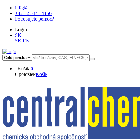
info@
+421 2 5341 4156
Potrebujete pomoc?
Login
SK
SK
EN
Košík
0
0 položiek
Košík