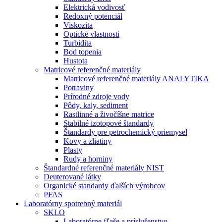
Elektrická vodivosť
Redoxný potenciál
Viskozita
Optické vlastnosti
Turbidita
Bod topenia
Hustota
Matricové referenčné materiály
Matricové referenčné materiály ANALYTIKA
Potraviny
Prírodné zdroje vody
Pôdy, kaly, sediment
Rastlinné a živočíšne matrice
Stabilné izotopové štandardy
Štandardy pre petrochemický priemysel
Kovy a zliatiny
Plasty
Rudy a horniny
Štandardné referenčné materiály NIST
Deuterované látky
Organické standardy ďalších výrobcov
PFAS
Laboratórny spotrebný materiál
SKLO
Laboratórne fľaše a príslušenstvo