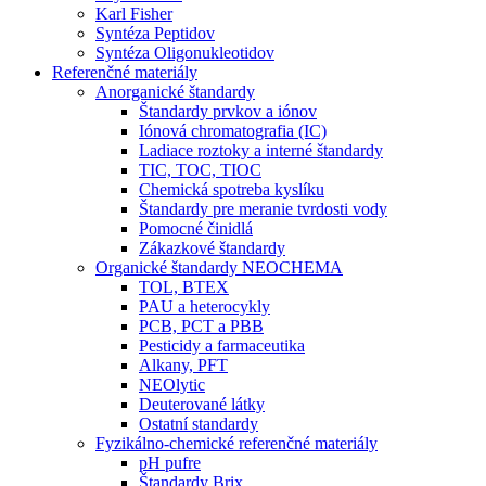
Karl Fisher
Syntéza Peptidov
Syntéza Oligonukleotidov
Referenčné materiály
Anorganické štandardy
Štandardy prvkov a iónov
Iónová chromatografia (IC)
Ladiace roztoky a interné štandardy
TIC, TOC, TIOC
Chemická spotreba kyslíku
Štandardy pre meranie tvrdosti vody
Pomocné činidlá
Zákazkové štandardy
Organické štandardy NEOCHEMA
TOL, BTEX
PAU a heterocykly
PCB, PCT a PBB
Pesticidy a farmaceutika
Alkany, PFT
NEOlytic
Deuterované látky
Ostatní standardy
Fyzikálno-chemické referenčné materiály
pH pufre
Štandardy Brix