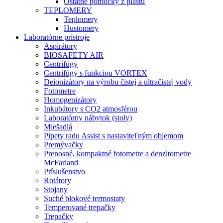
Ostatné pomôcky z plastu
TEPLOMERY
Teplomery
Hustomery
Laboratórne prístroje
Aspirátory
BIOSAFETY AIR
Centrifúgy
Centrifúgy s funkciou VORTEX
Deionizátory na výrobu čistej a ultračistej vody
Fotometre
Homogenizátory
Inkubátory s CO2 atmosférou
Laboratórny nábytok (stoly)
Miešadlá
Pipety radu Assist s nastaviteľným objemom
Premývačky
Prenosné, kompaktné fotometre a denzitometre
McFarland
Príslušenstvo
Rotátory
Stojany
Suché blokové termostaty
Temperované trepačky
Trepačky