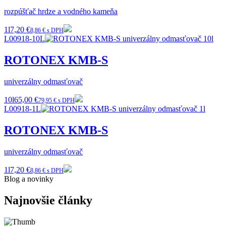
rozpúšťač hrdze a vodného kameňa
1l
7,20 €
8,86 € s DPH
L00918-10L
ROTONEX KMB-S
univerzálny odmasťovač
10l
65,00 €
79,95 € s DPH
L00918-1L
ROTONEX KMB-S
univerzálny odmasťovač
1l
7,20 €
8,86 € s DPH
Blog a novinky
Najnovšie články