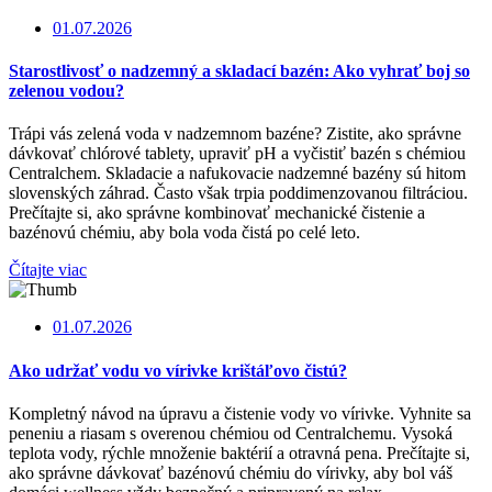
01.07.2026
Starostlivosť o nadzemný a skladací bazén: Ako vyhrať boj so
zelenou vodou?
Trápi vás zelená voda v nadzemnom bazéne? Zistite, ako správne
dávkovať chlórové tablety, upraviť pH a vyčistiť bazén s chémiou
Centralchem. Skladacie a nafukovacie nadzemné bazény sú hitom
slovenských záhrad. Často však trpia poddimenzovanou filtráciou.
Prečítajte si, ako správne kombinovať mechanické čistenie a
bazénovú chémiu, aby bola voda čistá po celé leto.
Čítajte viac
01.07.2026
Ako udržať vodu vo vírivke krištáľovo čistú?
Kompletný návod na úpravu a čistenie vody vo vírivke. Vyhnite sa
peneniu a riasam s overenou chémiou od Centralchemu. Vysoká
teplota vody, rýchle množenie baktérií a otravná pena. Prečítajte si,
ako správne dávkovať bazénovú chémiu do vírivky, aby bol váš