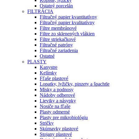
Kopiste, lyžičky
Ostatný porcelán
FILTRÁCIA
Filtračný papier kvantitatívny
Filtračný papier kvalitatívny
Filtre membránové
Filtre zo sklenených vlákien
Filtre striekačkové
Filtračné patróny
Filtračné zariadenia
Ostatné
PLASTY
Kanystre
Kelímky
Fľaše plastové
Lopatky, lyžičky, pinzety a špachtle
Misky a podnosy
Nádoby odberové
Lieviky a násypky
Nosiče na fľaše
Plasty odmerné
Plasty pre mikrobiológiu
Stričky
Skúmavky plastové
Stojany plastové