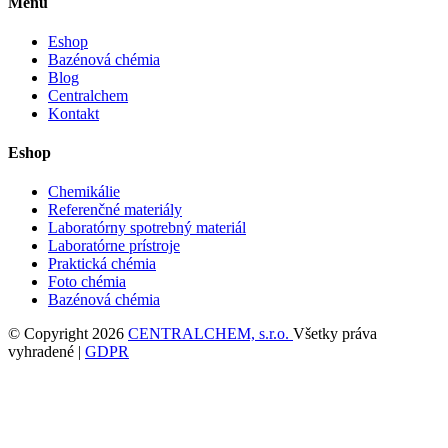
Menu
Eshop
Bazénová chémia
Blog
Centralchem
Kontakt
Eshop
Chemikálie
Referenčné materiály
Laboratórny spotrebný materiál
Laboratórne prístroje
Praktická chémia
Foto chémia
Bazénová chémia
© Copyright 2026
CENTRALCHEM, s.r.o.
Všetky práva
vyhradené |
GDPR