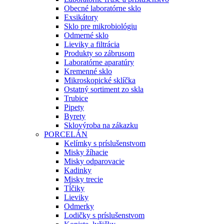
Obecné laboratórne sklo
Exsikátory
Sklo pre mikrobiológiu
Odmerné sklo
Lieviky a filtrácia
Produkty so zábrusom
Laboratórne aparatúry
Kremenné sklo
Mikroskopické sklíčka
Ostatný sortiment zo skla
Trubice
Pipety
Byrety
Sklovýroba na zákazku
PORCELÁN
Kelímky s príslušenstvom
Misky žíhacie
Misky odparovacie
Kadinky
Misky trecie
Tĺčiky
Lieviky
Odmerky
Lodičky s príslušenstvom