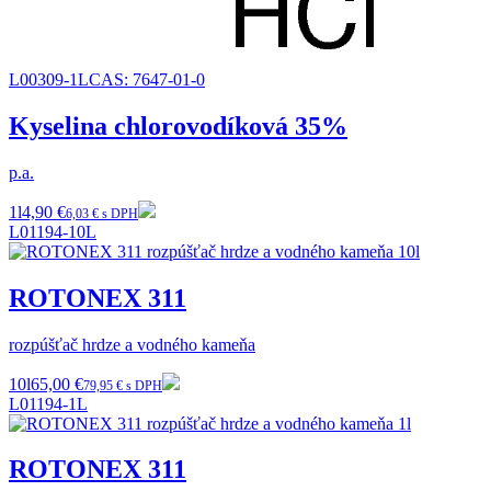
L00309-1L
CAS:
7647-01-0
Kyselina chlorovodíková 35%
p.a.
1l
4,90 €
6,03 € s DPH
L01194-10L
ROTONEX 311
rozpúšťač hrdze a vodného kameňa
10l
65,00 €
79,95 € s DPH
L01194-1L
ROTONEX 311