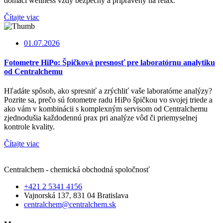
domáci wellness vždy bezpečný a pripravený na relax.
Čítajte viac
01.07.2026
Fotometre HiPo: Špičková presnosť pre laboratórnu analytiku
od Centralchemu
Hľadáte spôsob, ako spresniť a zrýchliť vaše laboratórne analýzy?
Pozrite sa, prečo sú fotometre radu HiPo špičkou vo svojej triede a
ako vám v kombinácii s komplexným servisom od Centralchemu
zjednodušia každodennú prax pri analýze vôd či priemyselnej
kontrole kvality.
Čítajte viac
Centralchem - chemická obchodná spoločnosť
+421 2 5341 4156
Vajnorská 137, 831 04 Bratislava
centralchem@centralchem.sk