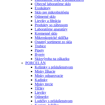
Obecné laboratórne sklo
Exsikátory
Sklo pre mikrobiológiu
Odmerné sklo
Lieviky a filtrácia
Produkty so zábrusom
Laboratórne aparatúry
Kremenné sklo
Mikroskopické sklíčka
Ostatný sortiment zo skla
Trubice
Pipety
Byrety
Sklovýroba na zákazku
PORCELÁN
Kelímky s príslušenstvom
Misky žíhacie
Misky odparovacie
Kadinky
Misky trecie
Tĺčiky
Lieviky
Odmerky
Lodičky s príslušenstvom