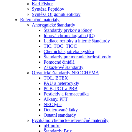
Karl Fisher
Syntéza Peptidov
Syntéza Oligonukleotidov
Referenčné materiály
Anorganické štandardy
Štandardy prvkov a iónov
Iónová chromatografia (IC)
Ladiace roztoky a interné štandardy
TIC, TOC, TIOC
Chemická spotreba kyslíku
Štandardy pre meranie tvrdosti vody
Pomocné činidlá
Zákazkové štandardy
Organické štandardy NEOCHEMA
TOL, BTEX
PAU a heterocykly
PCB, PCT a PBB
Pesticidy a farmaceutika
Alkany, PFT
NEOlytic
Deuterované látky
Ostatní standardy
Fyzikálno-chemické referenčné materiály
pH pufre
Štandardy Brix