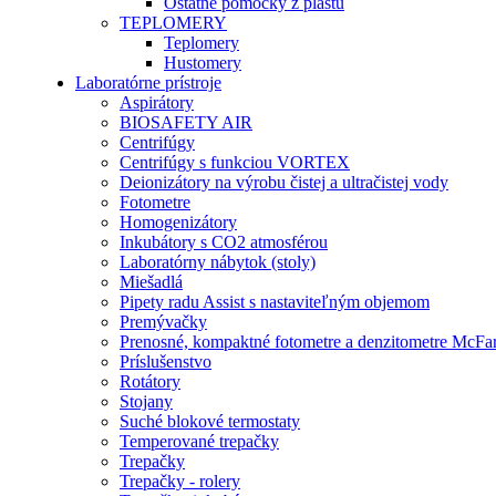
Ostatné pomôcky z plastu
TEPLOMERY
Teplomery
Hustomery
Laboratórne prístroje
Aspirátory
BIOSAFETY AIR
Centrifúgy
Centrifúgy s funkciou VORTEX
Deionizátory na výrobu čistej a ultračistej vody
Fotometre
Homogenizátory
Inkubátory s CO2 atmosférou
Laboratórny nábytok (stoly)
Miešadlá
Pipety radu Assist s nastaviteľným objemom
Premývačky
Prenosné, kompaktné fotometre a denzitometre McFa
Príslušenstvo
Rotátory
Stojany
Suché blokové termostaty
Temperované trepačky
Trepačky
Trepačky - rolery