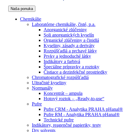
Naša ponuka
Chemikálie
Laboratórne chemikálie, čisté, p.a.
Anorganické zlúčeniny
Soli anorganických kyselín
Organické zlúčeniny a činidlá
Kyseliny, zásady a deriváty
Rozpúšťadlá a prchavé látky
Prvky a jednoduché látky
Indikátory a farbivá
Špeciálne prípravky a roztoky
Čistiace a dezinfekčné prostriedky
Chromatografické rozpúšťadlá
Ultračisté kyseliny
Normanály
Koncentrát – ampula
Hotový roztok – „Ready-to-use“
Pufre
Pufre CRM - Analytika PRAHA pHanal®
Pufre RM - Analytika PRAHA pHanal®
Technické pufre
Indikátory, reagenčné papieriky, testy
Dry solvents