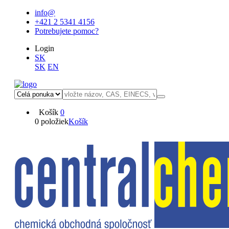
info@
+421 2 5341 4156
Potrebujete pomoc?
Login
SK
SK
EN
Košík
0
0 položiek
Košík