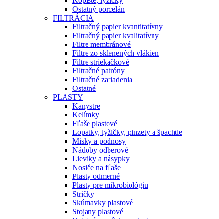
Kopiste, lyžičky
Ostatný porcelán
FILTRÁCIA
Filtračný papier kvantitatívny
Filtračný papier kvalitatívny
Filtre membránové
Filtre zo sklenených vlákien
Filtre striekačkové
Filtračné patróny
Filtračné zariadenia
Ostatné
PLASTY
Kanystre
Kelímky
Fľaše plastové
Lopatky, lyžičky, pinzety a špachtle
Misky a podnosy
Nádoby odberové
Lieviky a násypky
Nosiče na fľaše
Plasty odmerné
Plasty pre mikrobiológiu
Stričky
Skúmavky plastové
Stojany plastové