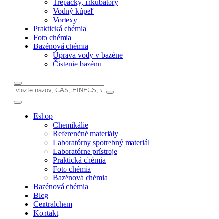
Trepačky, inkubátory
Vodný kúpeľ
Vortexy
Praktická chémia
Foto chémia
Bazénová chémia
Úprava vody v bazéne
Čistenie bazénu
Eshop
Chemikálie
Referenčné materiály
Laboratórny spotrebný materiál
Laboratórne prístroje
Praktická chémia
Foto chémia
Bazénová chémia
Bazénová chémia
Blog
Centralchem
Kontakt