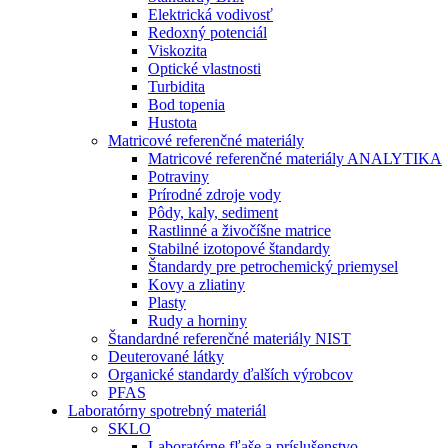
Elektrická vodivosť
Redoxný potenciál
Viskozita
Optické vlastnosti
Turbidita
Bod topenia
Hustota
Matricové referenčné materiály
Matricové referenčné materiály ANALYTIKA
Potraviny
Prírodné zdroje vody
Pôdy, kaly, sediment
Rastlinné a živočíšne matrice
Stabilné izotopové štandardy
Štandardy pre petrochemický priemysel
Kovy a zliatiny
Plasty
Rudy a horniny
Štandardné referenčné materiály NIST
Deuterované látky
Organické standardy ďalších výrobcov
PFAS
Laboratórny spotrebný materiál
SKLO
Laboratórne fľaše a príslušenstvo