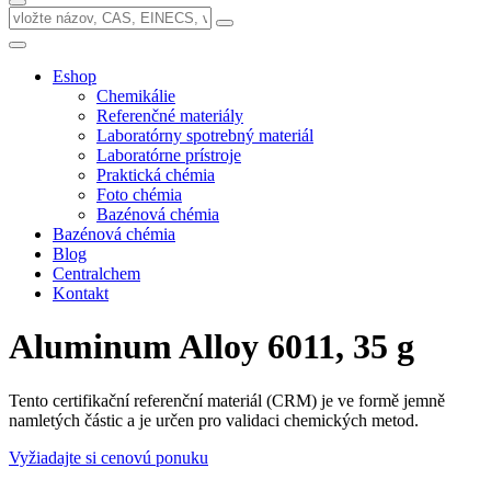
Eshop
Chemikálie
Referenčné materiály
Laboratórny spotrebný materiál
Laboratórne prístroje
Praktická chémia
Foto chémia
Bazénová chémia
Bazénová chémia
Blog
Centralchem
Kontakt
Aluminum Alloy 6011, 35 g
Tento certifikační referenční materiál (CRM) je ve formě jemně
namletých částic a je určen pro validaci chemických metod.
Vyžiadajte si cenovú ponuku