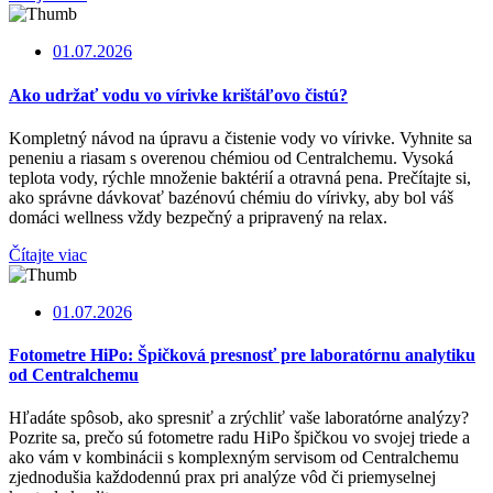
01.07.2026
Ako udržať vodu vo vírivke krištáľovo čistú?
Kompletný návod na úpravu a čistenie vody vo vírivke. Vyhnite sa
peneniu a riasam s overenou chémiou od Centralchemu. Vysoká
teplota vody, rýchle množenie baktérií a otravná pena. Prečítajte si,
ako správne dávkovať bazénovú chémiu do vírivky, aby bol váš
domáci wellness vždy bezpečný a pripravený na relax.
Čítajte viac
01.07.2026
Fotometre HiPo: Špičková presnosť pre laboratórnu analytiku
od Centralchemu
Hľadáte spôsob, ako spresniť a zrýchliť vaše laboratórne analýzy?
Pozrite sa, prečo sú fotometre radu HiPo špičkou vo svojej triede a
ako vám v kombinácii s komplexným servisom od Centralchemu
zjednodušia každodennú prax pri analýze vôd či priemyselnej