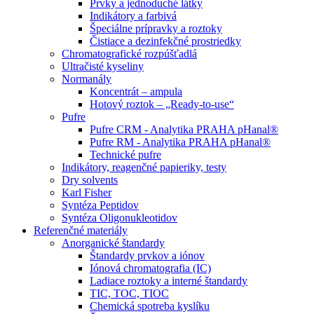
Prvky a jednoduché látky
Indikátory a farbivá
Špeciálne prípravky a roztoky
Čistiace a dezinfekčné prostriedky
Chromatografické rozpúšťadlá
Ultračisté kyseliny
Normanály
Koncentrát – ampula
Hotový roztok – „Ready-to-use“
Pufre
Pufre CRM - Analytika PRAHA pHanal®
Pufre RM - Analytika PRAHA pHanal®
Technické pufre
Indikátory, reagenčné papieriky, testy
Dry solvents
Karl Fisher
Syntéza Peptidov
Syntéza Oligonukleotidov
Referenčné materiály
Anorganické štandardy
Štandardy prvkov a iónov
Iónová chromatografia (IC)
Ladiace roztoky a interné štandardy
TIC, TOC, TIOC
Chemická spotreba kyslíku