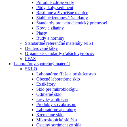
Prírodné zdroje vody
Pôdy, kaly, sediment
Rastlinné a živočíšne matrice
Stabilné izotopové štandardy
Štandardy pre petrochemický priemysel
Kovy a zliatiny
Plasty
Rudy a horniny
Štandardné referenčné materiály NIST
Deuterované látky
Organické standardy ďalších výrobcov
PFAS
Laboratórny spotrebný materiál
SKLO
Laboratórne fľaše a príslušenstvo
Obecné laboratórne sklo
Exsikátory
Sklo pre mikrobiológiu
Odmerné sklo
Lieviky a filtrácia
Produkty so zábrusom
Laboratórne aparatúry
Kremenné sklo
Mikroskopické sklíčka
Ostatný sortiment zo skla