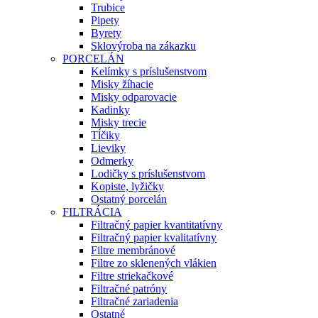
Trubice
Pipety
Byrety
Sklovýroba na zákazku
PORCELÁN
Kelímky s príslušenstvom
Misky žíhacie
Misky odparovacie
Kadinky
Misky trecie
Tĺčiky
Lieviky
Odmerky
Lodičky s príslušenstvom
Kopiste, lyžičky
Ostatný porcelán
FILTRÁCIA
Filtračný papier kvantitatívny
Filtračný papier kvalitatívny
Filtre membránové
Filtre zo sklenených vlákien
Filtre striekačkové
Filtračné patróny
Filtračné zariadenia
Ostatné