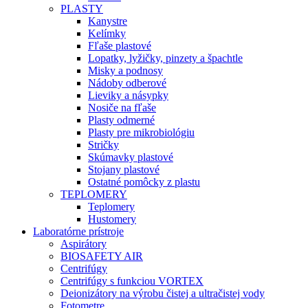
PLASTY
Kanystre
Kelímky
Fľaše plastové
Lopatky, lyžičky, pinzety a špachtle
Misky a podnosy
Nádoby odberové
Lieviky a násypky
Nosiče na fľaše
Plasty odmerné
Plasty pre mikrobiológiu
Stričky
Skúmavky plastové
Stojany plastové
Ostatné pomôcky z plastu
TEPLOMERY
Teplomery
Hustomery
Laboratórne prístroje
Aspirátory
BIOSAFETY AIR
Centrifúgy
Centrifúgy s funkciou VORTEX
Deionizátory na výrobu čistej a ultračistej vody
Fotometre