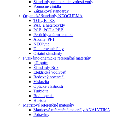
Štandardy pre meranie tvrdosti vody
Pomocné činidlá
Zákazkové štandardy
Organické štandardy NEOCHEMA
TOL, BTEX
PAU a heterocykly
PCB, PCT a PBB
Pesticidy a farmaceutika
Alkany, PFT
NEOlytic
Deuterované látky
Ostatní standardy
Fyzikálno-chemické referenčné materiály
pH pufre
Štandardy Brix
Elektrická vodivosť
Redoxný potenciál
Viskozita
Optické vlastnosti
Turbidita
Bod topenia
Hustota
Matricové referenčné materiály
Matricové referenčné materiály ANALYTIKA
Potraviny