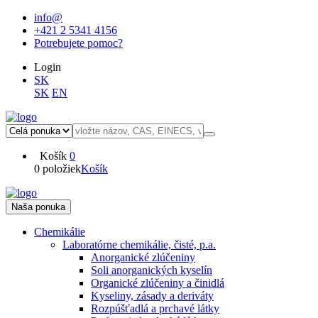
info@
+421 2 5341 4156
Potrebujete pomoc?
Login
SK
SK
EN
Košík
0
0 položiek
Košík
Naša ponuka
Chemikálie
Laboratórne chemikálie, čisté, p.a.
Anorganické zlúčeniny
Soli anorganických kyselín
Organické zlúčeniny a činidlá
Kyseliny, zásady a deriváty
Rozpúšťadlá a prchavé látky