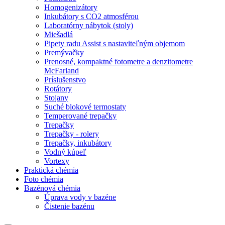
Homogenizátory
Inkubátory s CO2 atmosférou
Laboratórny nábytok (stoly)
Miešadlá
Pipety radu Assist s nastaviteľným objemom
Premývačky
Prenosné, kompaktné fotometre a denzitometre
McFarland
Príslušenstvo
Rotátory
Stojany
Suché blokové termostaty
Temperované trepačky
Trepačky
Trepačky - rolery
Trepačky, inkubátory
Vodný kúpeľ
Vortexy
Praktická chémia
Foto chémia
Bazénová chémia
Úprava vody v bazéne
Čistenie bazénu