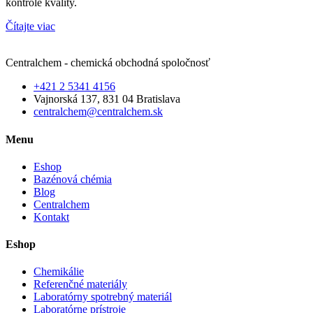
kontrole kvality.
Čítajte viac
Centralchem - chemická obchodná spoločnosť
+421 2 5341 4156
Vajnorská 137, 831 04 Bratislava
centralchem@centralchem.sk
Menu
Eshop
Bazénová chémia
Blog
Centralchem
Kontakt
Eshop
Chemikálie
Referenčné materiály
Laboratórny spotrebný materiál
Laboratórne prístroje