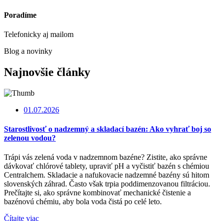
Poradíme
Telefonicky aj mailom
Blog a novinky
Najnovšie články
01.07.2026
Starostlivosť o nadzemný a skladací bazén: Ako vyhrať boj so
zelenou vodou?
Trápi vás zelená voda v nadzemnom bazéne? Zistite, ako správne
dávkovať chlórové tablety, upraviť pH a vyčistiť bazén s chémiou
Centralchem. Skladacie a nafukovacie nadzemné bazény sú hitom
slovenských záhrad. Často však trpia poddimenzovanou filtráciou.
Prečítajte si, ako správne kombinovať mechanické čistenie a
bazénovú chémiu, aby bola voda čistá po celé leto.
Čítajte viac