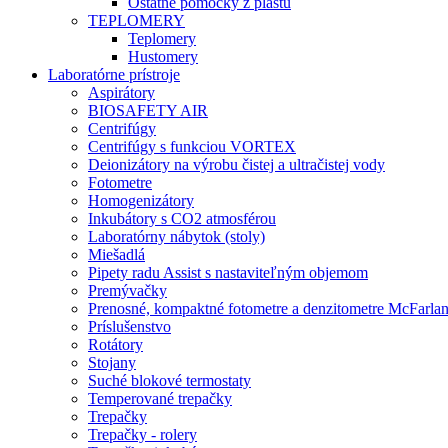
Ostatné pomôcky z plastu
TEPLOMERY
Teplomery
Hustomery
Laboratórne prístroje
Aspirátory
BIOSAFETY AIR
Centrifúgy
Centrifúgy s funkciou VORTEX
Deionizátory na výrobu čistej a ultračistej vody
Fotometre
Homogenizátory
Inkubátory s CO2 atmosférou
Laboratórny nábytok (stoly)
Miešadlá
Pipety radu Assist s nastaviteľným objemom
Premývačky
Prenosné, kompaktné fotometre a denzitometre McFarla
Príslušenstvo
Rotátory
Stojany
Suché blokové termostaty
Temperované trepačky
Trepačky
Trepačky - rolery