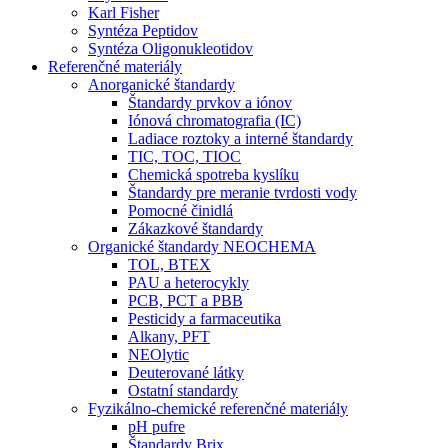
Karl Fisher
Syntéza Peptidov
Syntéza Oligonukleotidov
Referenčné materiály
Anorganické štandardy
Štandardy prvkov a iónov
Iónová chromatografia (IC)
Ladiace roztoky a interné štandardy
TIC, TOC, TIOC
Chemická spotreba kyslíku
Štandardy pre meranie tvrdosti vody
Pomocné činidlá
Zákazkové štandardy
Organické štandardy NEOCHEMA
TOL, BTEX
PAU a heterocykly
PCB, PCT a PBB
Pesticidy a farmaceutika
Alkany, PFT
NEOlytic
Deuterované látky
Ostatní standardy
Fyzikálno-chemické referenčné materiály
pH pufre
Štandardy Brix