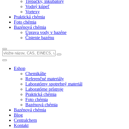
Trepačky, inkubátory
Vodný kúpeľ
Vortexy
Praktická chémia
Foto chémia
Bazénová chémia
Úprava vody v bazéne
Čistenie bazénu
Eshop
Chemikálie
Referenčné materiály
Laboratórny spotrebný materiál
Laboratórne prístroje
Praktická chémia
Foto chémia
Bazénová chémia
Bazénová chémia
Blog
Centralchem
Kontakt