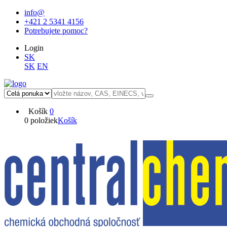
info@
+421 2 5341 4156
Potrebujete pomoc?
Login
SK
SK
EN
Košík
0
0 položiek
Košík