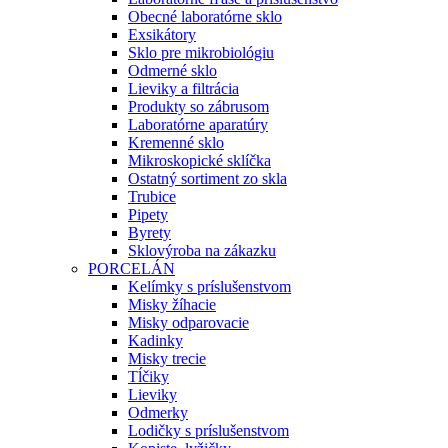
Obecné laboratórne sklo
Exsikátory
Sklo pre mikrobiológiu
Odmerné sklo
Lieviky a filtrácia
Produkty so zábrusom
Laboratórne aparatúry
Kremenné sklo
Mikroskopické sklíčka
Ostatný sortiment zo skla
Trubice
Pipety
Byrety
Sklovýroba na zákazku
PORCELÁN
Kelímky s príslušenstvom
Misky žíhacie
Misky odparovacie
Kadinky
Misky trecie
Tĺčiky
Lieviky
Odmerky
Lodičky s príslušenstvom