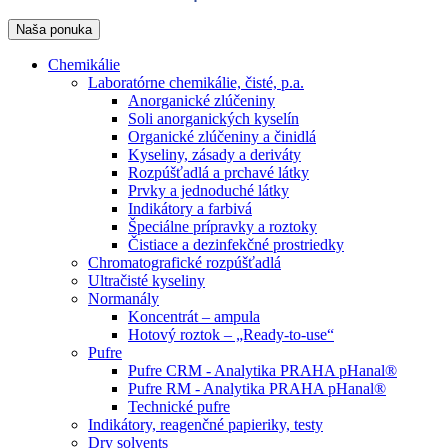
Naša ponuka
Chemikálie
Laboratórne chemikálie, čisté, p.a.
Anorganické zlúčeniny
Soli anorganických kyselín
Organické zlúčeniny a činidlá
Kyseliny, zásady a deriváty
Rozpúšťadlá a prchavé látky
Prvky a jednoduché látky
Indikátory a farbivá
Špeciálne prípravky a roztoky
Čistiace a dezinfekčné prostriedky
Chromatografické rozpúšťadlá
Ultračisté kyseliny
Normanály
Koncentrát – ampula
Hotový roztok – „Ready-to-use“
Pufre
Pufre CRM - Analytika PRAHA pHanal®
Pufre RM - Analytika PRAHA pHanal®
Technické pufre
Indikátory, reagenčné papieriky, testy
Dry solvents