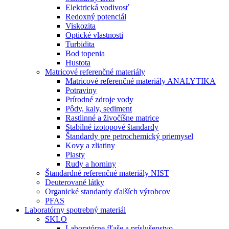
Elektrická vodivosť
Redoxný potenciál
Viskozita
Optické vlastnosti
Turbidita
Bod topenia
Hustota
Matricové referenčné materiály
Matricové referenčné materiály ANALYTIKA
Potraviny
Prírodné zdroje vody
Pôdy, kaly, sediment
Rastlinné a živočíšne matrice
Stabilné izotopové štandardy
Štandardy pre petrochemický priemysel
Kovy a zliatiny
Plasty
Rudy a horniny
Štandardné referenčné materiály NIST
Deuterované látky
Organické standardy ďalších výrobcov
PFAS
Laboratórny spotrebný materiál
SKLO
Laboratórne fľaše a príslušenstvo