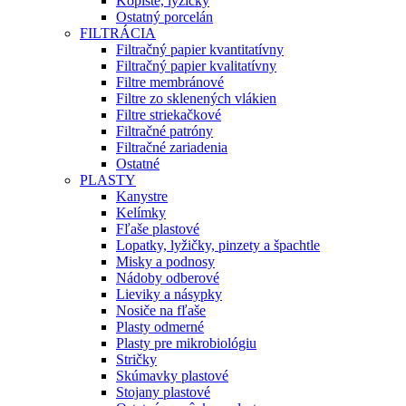
Kopiste, lyžičky
Ostatný porcelán
FILTRÁCIA
Filtračný papier kvantitatívny
Filtračný papier kvalitatívny
Filtre membránové
Filtre zo sklenených vlákien
Filtre striekačkové
Filtračné patróny
Filtračné zariadenia
Ostatné
PLASTY
Kanystre
Kelímky
Fľaše plastové
Lopatky, lyžičky, pinzety a špachtle
Misky a podnosy
Nádoby odberové
Lieviky a násypky
Nosiče na fľaše
Plasty odmerné
Plasty pre mikrobiológiu
Stričky
Skúmavky plastové
Stojany plastové