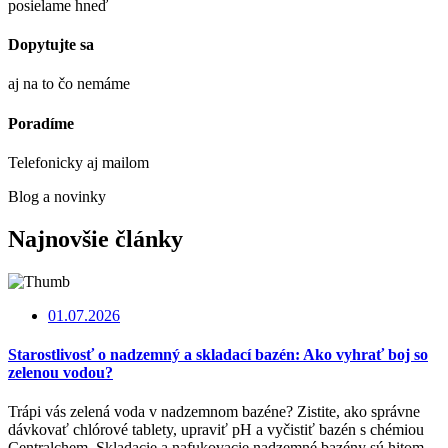
posielame hneď
Dopytujte sa
aj na to čo nemáme
Poradíme
Telefonicky aj mailom
Blog a novinky
Najnovšie články
01.07.2026
Starostlivosť o nadzemný a skladací bazén: Ako vyhrať boj so
zelenou vodou?
Trápi vás zelená voda v nadzemnom bazéne? Zistite, ako správne
dávkovať chlórové tablety, upraviť pH a vyčistiť bazén s chémiou
Centralchem. Skladacie a nafukovacie nadzemné bazény sú hitom