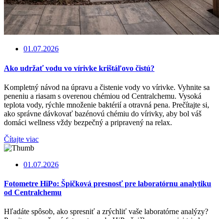
01.07.2026
Ako udržať vodu vo vírivke krištáľovo čistú?
Kompletný návod na úpravu a čistenie vody vo vírivke. Vyhnite sa
peneniu a riasam s overenou chémiou od Centralchemu. Vysoká
teplota vody, rýchle množenie baktérií a otravná pena. Prečítajte si,
ako správne dávkovať bazénovú chémiu do vírivky, aby bol váš
domáci wellness vždy bezpečný a pripravený na relax.
Čítajte viac
01.07.2026
Fotometre HiPo: Špičková presnosť pre laboratórnu analytiku
od Centralchemu
Hľadáte spôsob, ako spresniť a zrýchliť vaše laboratórne analýzy?