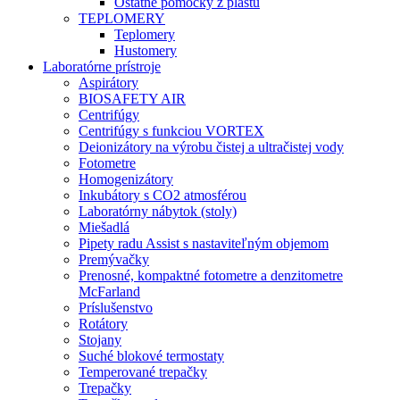
Ostatné pomôcky z plastu
TEPLOMERY
Teplomery
Hustomery
Laboratórne prístroje
Aspirátory
BIOSAFETY AIR
Centrifúgy
Centrifúgy s funkciou VORTEX
Deionizátory na výrobu čistej a ultračistej vody
Fotometre
Homogenizátory
Inkubátory s CO2 atmosférou
Laboratórny nábytok (stoly)
Miešadlá
Pipety radu Assist s nastaviteľným objemom
Premývačky
Prenosné, kompaktné fotometre a denzitometre
McFarland
Príslušenstvo
Rotátory
Stojany
Suché blokové termostaty
Temperované trepačky
Trepačky