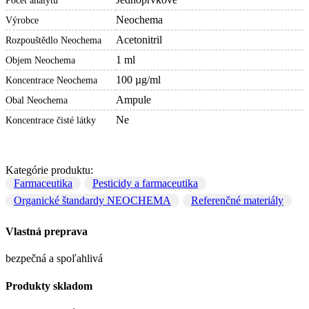
Počet analytů
Neochema
Výrobce
Acetonitril
Rozpouštědlo Neochema
1 ml
Objem Neochema
100 µg/ml
Koncentrace Neochema
Ampule
Obal Neochema
Ne
Koncentrace čisté látky
Kategórie produktu:
Farmaceutika
Pesticidy a farmaceutika
Organické štandardy NEOCHEMA
Referenčné materiály
Vlastná preprava
bezpečná a spoľahlivá
Produkty skladom