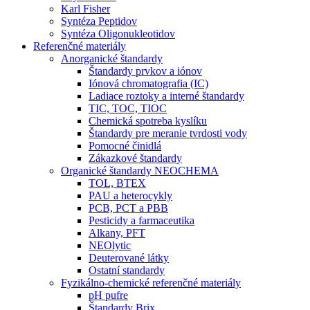
Karl Fisher
Syntéza Peptidov
Syntéza Oligonukleotidov
Referenčné materiály
Anorganické štandardy
Štandardy prvkov a iónov
Iónová chromatografia (IC)
Ladiace roztoky a interné štandardy
TIC, TOC, TIOC
Chemická spotreba kyslíku
Štandardy pre meranie tvrdosti vody
Pomocné činidlá
Zákazkové štandardy
Organické štandardy NEOCHEMA
TOL, BTEX
PAU a heterocykly
PCB, PCT a PBB
Pesticidy a farmaceutika
Alkany, PFT
NEOlytic
Deuterované látky
Ostatní standardy
Fyzikálno-chemické referenčné materiály
pH pufre
Štandardy Brix