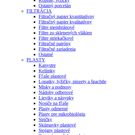
Kopiste, lyžičky
Ostatný porcelán
FILTRÁCIA
Filtračný papier kvantitatívny
Filtračný papier kvalitatívny
Filtre membránové
Filtre zo sklenených vlákien
Filtre striekačkové
Filtračné patróny
Filtračné zariadenia
Ostatné
PLASTY
Kanystre
Kelímky
Fľaše plastové
Lopatky, lyžičky, pinzety a špachtle
Misky a podnosy
Nádoby odberové
Lieviky a násypky
Nosiče na fľaše
Plasty odmerné
Plasty pre mikrobiológiu
Stričky
Skúmavky plastové
Stojany plastové