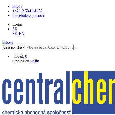
info@
+421 2 5341 4156
Potrebujete pomoc?
Login
SK
SK
EN
Košík
0
0 položiek
Košík