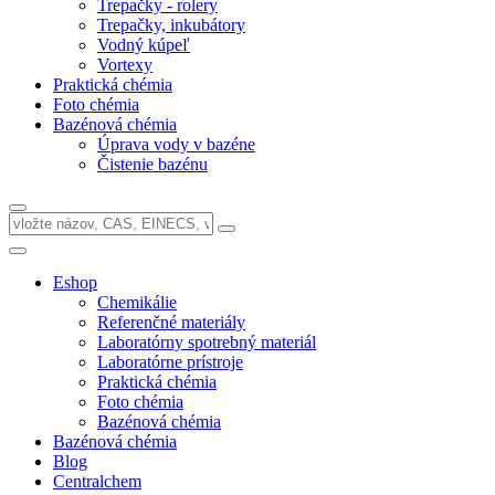
Trepačky - rolery
Trepačky, inkubátory
Vodný kúpeľ
Vortexy
Praktická chémia
Foto chémia
Bazénová chémia
Úprava vody v bazéne
Čistenie bazénu
Eshop
Chemikálie
Referenčné materiály
Laboratórny spotrebný materiál
Laboratórne prístroje
Praktická chémia
Foto chémia
Bazénová chémia
Bazénová chémia
Blog
Centralchem