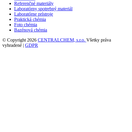
Referenčné materiály
Laboratórny spotrebný materiál
Laboratórne prístroje
Praktická chémia
Foto chémia
Bazénová chémia
© Copyright 2026
CENTRALCHEM, s.r.o.
Všetky práva
vyhradené |
GDPR