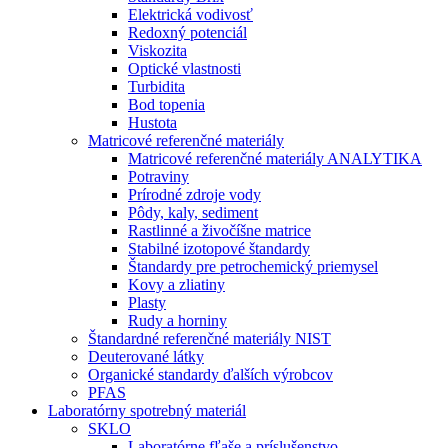
Elektrická vodivosť
Redoxný potenciál
Viskozita
Optické vlastnosti
Turbidita
Bod topenia
Hustota
Matricové referenčné materiály
Matricové referenčné materiály ANALYTIKA
Potraviny
Prírodné zdroje vody
Pôdy, kaly, sediment
Rastlinné a živočíšne matrice
Stabilné izotopové štandardy
Štandardy pre petrochemický priemysel
Kovy a zliatiny
Plasty
Rudy a horniny
Štandardné referenčné materiály NIST
Deuterované látky
Organické standardy ďalších výrobcov
PFAS
Laboratórny spotrebný materiál
SKLO
Laboratórne fľaše a príslušenstvo