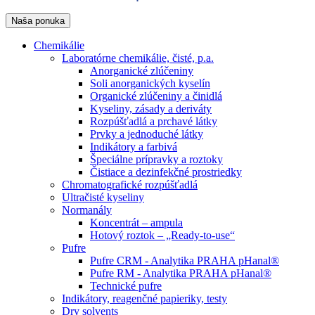
Naša ponuka
Chemikálie
Laboratórne chemikálie, čisté, p.a.
Anorganické zlúčeniny
Soli anorganických kyselín
Organické zlúčeniny a činidlá
Kyseliny, zásady a deriváty
Rozpúšťadlá a prchavé látky
Prvky a jednoduché látky
Indikátory a farbivá
Špeciálne prípravky a roztoky
Čistiace a dezinfekčné prostriedky
Chromatografické rozpúšťadlá
Ultračisté kyseliny
Normanály
Koncentrát – ampula
Hotový roztok – „Ready-to-use“
Pufre
Pufre CRM - Analytika PRAHA pHanal®
Pufre RM - Analytika PRAHA pHanal®
Technické pufre
Indikátory, reagenčné papieriky, testy
Dry solvents