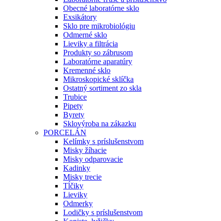
Obecné laboratórne sklo
Exsikátory
Sklo pre mikrobiológiu
Odmerné sklo
Lieviky a filtrácia
Produkty so zábrusom
Laboratórne aparatúry
Kremenné sklo
Mikroskopické sklíčka
Ostatný sortiment zo skla
Trubice
Pipety
Byrety
Sklovýroba na zákazku
PORCELÁN
Kelímky s príslušenstvom
Misky žíhacie
Misky odparovacie
Kadinky
Misky trecie
Tĺčiky
Lieviky
Odmerky
Lodičky s príslušenstvom