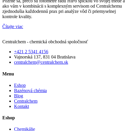
Pozrite sa, prečo sú fotometre radu HiPo špičkou vo svojej triede a
ako vám v kombinácii s komplexným servisom od Centralchemu
zjednodušia každodennú prax pri analýze vôd či priemyselnej
kontrole kvality.
Čítajte viac
Centralchem - chemická obchodná spoločnosť
+421 2 5341 4156
Vajnorská 137, 831 04 Bratislava
centralchem@centralchem.sk
Menu
Eshop
Bazénová chémia
Blog
Centralchem
Kontakt
Eshop
Chemikálie