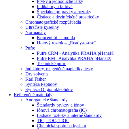
Prvky a jednoduché látky
Indikátory a farbivá
Špeciálne prípravky a roztoky
Čistiace a dezinfekčné prostriedky
Chromatografické rozpúšťadlá
Ultračisté kyseliny
Normanály
Koncentrát – ampula
Hotový roztok – „Ready-to-use“
Pufre
Pufre CRM - Analytika PRAHA pHanal®
Pufre RM - Analytika PRAHA pHanal®
Technické pufre
Indikátory, reagenčné papieriky, testy
Dry solvents
Karl Fisher
Syntéza Peptidov
Syntéza Oligonukleotidov
Referenčné materiály
Anorganické štandardy
Štandardy prvkov a iónov
Iónová chromatografia (IC)
Ladiace roztoky a interné štandardy
TIC, TOC, TIOC
Chemická spotreba kyslíku