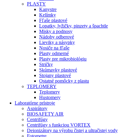
PLASTY
Kanystre
Kelímky
Fľaše plastové
Lopatky, lyžičky, pinzety a špachtle
Misky a podnosy
Nádoby odberové
Lieviky a násypky
Nosiče na fľaše
Plasty odmerné
Plasty pre mikrobiológiu
Stričky
Skúmavky plastové
Stojany plastové
Ostatné pomôcky z plastu
TEPLOMERY
Teplomery
Hustomery
Laboratórne prístroje
Aspirátory
BIOSAFETY AIR
Centrifúgy
Centrifúgy s funkciou VORTEX
Deionizátory na výrobu čistej a ultračistej vody
Fotometre