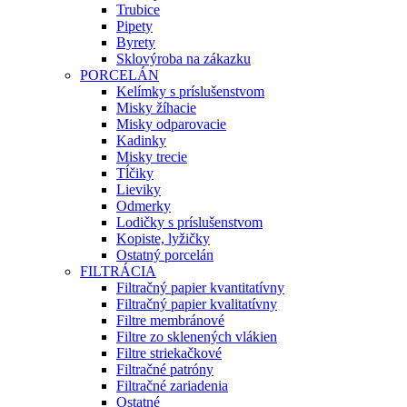
Trubice
Pipety
Byrety
Sklovýroba na zákazku
PORCELÁN
Kelímky s príslušenstvom
Misky žíhacie
Misky odparovacie
Kadinky
Misky trecie
Tĺčiky
Lieviky
Odmerky
Lodičky s príslušenstvom
Kopiste, lyžičky
Ostatný porcelán
FILTRÁCIA
Filtračný papier kvantitatívny
Filtračný papier kvalitatívny
Filtre membránové
Filtre zo sklenených vlákien
Filtre striekačkové
Filtračné patróny
Filtračné zariadenia
Ostatné