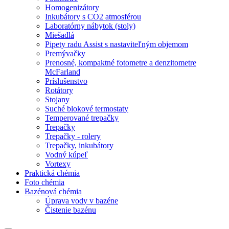
Homogenizátory
Inkubátory s CO2 atmosférou
Laboratórny nábytok (stoly)
Miešadlá
Pipety radu Assist s nastaviteľným objemom
Premývačky
Prenosné, kompaktné fotometre a denzitometre
McFarland
Príslušenstvo
Rotátory
Stojany
Suché blokové termostaty
Temperované trepačky
Trepačky
Trepačky - rolery
Trepačky, inkubátory
Vodný kúpeľ
Vortexy
Praktická chémia
Foto chémia
Bazénová chémia
Úprava vody v bazéne
Čistenie bazénu