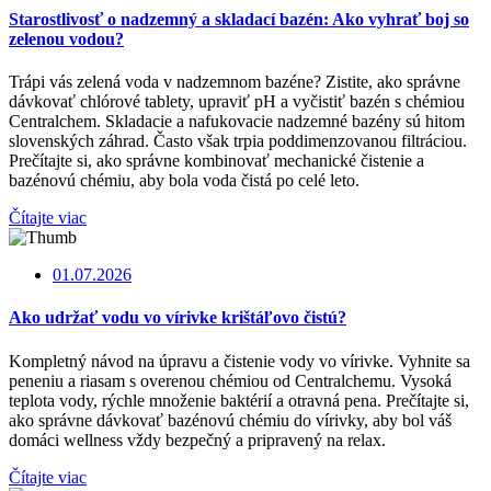
Starostlivosť o nadzemný a skladací bazén: Ako vyhrať boj so
zelenou vodou?
Trápi vás zelená voda v nadzemnom bazéne? Zistite, ako správne
dávkovať chlórové tablety, upraviť pH a vyčistiť bazén s chémiou
Centralchem. Skladacie a nafukovacie nadzemné bazény sú hitom
slovenských záhrad. Často však trpia poddimenzovanou filtráciou.
Prečítajte si, ako správne kombinovať mechanické čistenie a
bazénovú chémiu, aby bola voda čistá po celé leto.
Čítajte viac
01.07.2026
Ako udržať vodu vo vírivke krištáľovo čistú?
Kompletný návod na úpravu a čistenie vody vo vírivke. Vyhnite sa
peneniu a riasam s overenou chémiou od Centralchemu. Vysoká
teplota vody, rýchle množenie baktérií a otravná pena. Prečítajte si,
ako správne dávkovať bazénovú chémiu do vírivky, aby bol váš
domáci wellness vždy bezpečný a pripravený na relax.
Čítajte viac