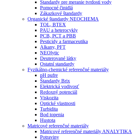
Štandardy pre meranie tvrdosti vody
Pomocné činidlá
Zákazkové štandardy
Organické štandardy NEOCHEMA
TOL, BTEX
PAU a heterocykly
PCB, PCT a PBB
Pesticidy a farmaceutika
Alkany, PFT
NEOlytic
Deuterované látky
Ostatní standardy
Fyzikálno-chemické referenčné materiály
pH pufre
Štandardy Brix
Elektrická vodivosť
Redoxný potenciál
Viskozita
Optické vlastnosti
Turbidita
Bod topenia
Hustota
Matricové referenčné materiály
Matricové referenčné materiály ANALYTIKA
Potraviny