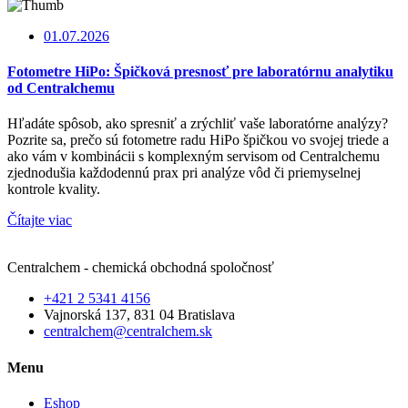
01.07.2026
Fotometre HiPo: Špičková presnosť pre laboratórnu analytiku
od Centralchemu
Hľadáte spôsob, ako spresniť a zrýchliť vaše laboratórne analýzy?
Pozrite sa, prečo sú fotometre radu HiPo špičkou vo svojej triede a
ako vám v kombinácii s komplexným servisom od Centralchemu
zjednodušia každodennú prax pri analýze vôd či priemyselnej
kontrole kvality.
Čítajte viac
Centralchem - chemická obchodná spoločnosť
+421 2 5341 4156
Vajnorská 137, 831 04 Bratislava
centralchem@centralchem.sk
Menu
Eshop