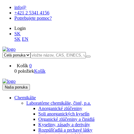
info@
+421 2 5341 4156
Potrebujete pomoc?
Login
SK
SK
EN
Košík
0
0 položiek
Košík
Naša ponuka
Chemikálie
Laboratórne chemikálie, čisté, p.a.
Anorganické zlúčeniny
Soli anorganických kyselín
Organické zlúčeniny a činidlá
Kyseliny, zásady a deriváty
Rozpúšťadlá a prchavé látky