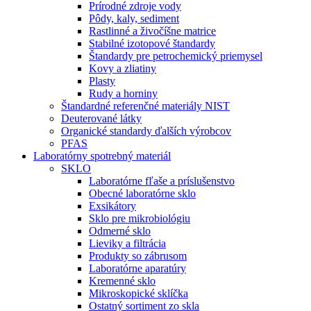
Prírodné zdroje vody
Pôdy, kaly, sediment
Rastlinné a živočíšne matrice
Stabilné izotopové štandardy
Štandardy pre petrochemický priemysel
Kovy a zliatiny
Plasty
Rudy a horniny
Štandardné referenčné materiály NIST
Deuterované látky
Organické standardy ďalších výrobcov
PFAS
Laboratórny spotrebný materiál
SKLO
Laboratórne fľaše a príslušenstvo
Obecné laboratórne sklo
Exsikátory
Sklo pre mikrobiológiu
Odmerné sklo
Lieviky a filtrácia
Produkty so zábrusom
Laboratórne aparatúry
Kremenné sklo
Mikroskopické sklíčka
Ostatný sortiment zo skla