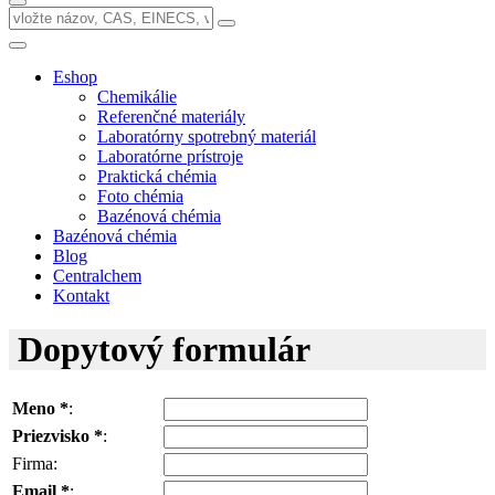
Eshop
Chemikálie
Referenčné materiály
Laboratórny spotrebný materiál
Laboratórne prístroje
Praktická chémia
Foto chémia
Bazénová chémia
Bazénová chémia
Blog
Centralchem
Kontakt
Dopytový formulár
Meno *
:
Priezvisko *
:
Firma:
Email *
: