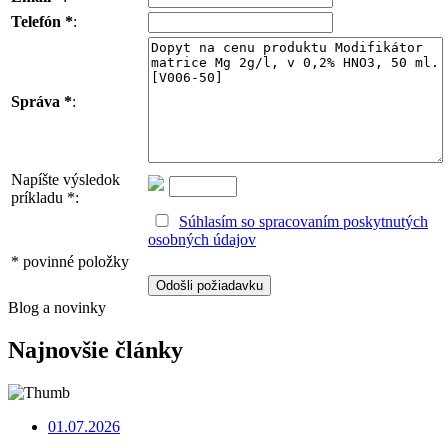
Telefón *
:
Správa *
:
Napíšte výsledok
príkladu *:
Súhlasím so spracovaním poskytnutých
osobných údajov
* povinné položky
Blog a novinky
Najnovšie články
01.07.2026