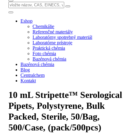
Eshop
Chemikálie
Referenčné materiály
Laboratórny spotrebný materiál
Laboratórne prístroje
Praktická chémia
Foto chémia
Bazénová chémia
Bazénová chémia
Blog
Centralchem
Kontakt
10 mL Stripette™ Serological
Pipets, Polystyrene, Bulk
Packed, Sterile, 50/Bag,
500/Case, (pack/500pcs)