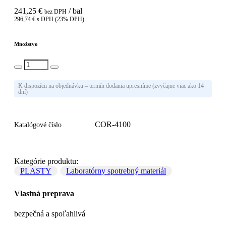
241,25 €
/ bal
bez DPH
296,74 € s DPH (23% DPH)
Množstvo
Vlož do košíka
K dispozícii na objednávku – termín dodania upresníme (zvyčajne viac ako 14
dní)
COR-4100
Katalógové číslo
Kategórie produktu:
PLASTY
Laboratórny spotrebný materiál
Vlastná preprava
bezpečná a spoľahlivá