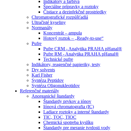
Indikátory a farbivá
Špeciálne prípravky a roztoky
Čistiace a dezinfekčné prostriedky
Chromatografické rozpúšťadlá
Ultračisté kyseliny
Normanály
Koncentrát – ampula
Hotový roztok – „Ready-to-use“
Pufre
Pufre CRM - Analytika PRAHA pHanal®
Pufre RM - Analytika PRAHA pHanal®
Technické pufre
Indikátory, reagenčné papieriky, testy
Dry solvents
Karl Fisher
Syntéza Peptidov
Syntéza Oligonukleotidov
Referenčné materiály
Anorganické štandardy
Štandardy prvkov a iónov
Iónová chromatografia (IC)
Ladiace roztoky a interné štandardy
TIC, TOC, TIOC
Chemická spotreba kyslíku
Štandardy pre meranie tvrdosti vody