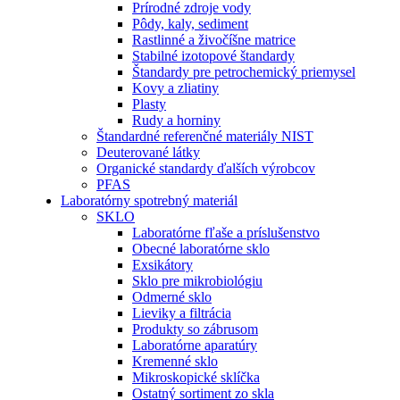
Prírodné zdroje vody
Pôdy, kaly, sediment
Rastlinné a živočíšne matrice
Stabilné izotopové štandardy
Štandardy pre petrochemický priemysel
Kovy a zliatiny
Plasty
Rudy a horniny
Štandardné referenčné materiály NIST
Deuterované látky
Organické standardy ďalších výrobcov
PFAS
Laboratórny spotrebný materiál
SKLO
Laboratórne fľaše a príslušenstvo
Obecné laboratórne sklo
Exsikátory
Sklo pre mikrobiológiu
Odmerné sklo
Lieviky a filtrácia
Produkty so zábrusom
Laboratórne aparatúry
Kremenné sklo
Mikroskopické sklíčka
Ostatný sortiment zo skla