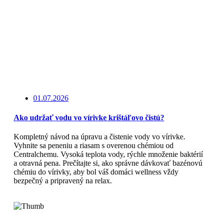
01.07.2026
Ako udržať vodu vo vírivke krištáľovo čistú?
Kompletný návod na úpravu a čistenie vody vo vírivke.
Vyhnite sa peneniu a riasam s overenou chémiou od
Centralchemu. Vysoká teplota vody, rýchle množenie baktérií
a otravná pena. Prečítajte si, ako správne dávkovať bazénovú
chémiu do vírivky, aby bol váš domáci wellness vždy
bezpečný a pripravený na relax.
Čítajte viac