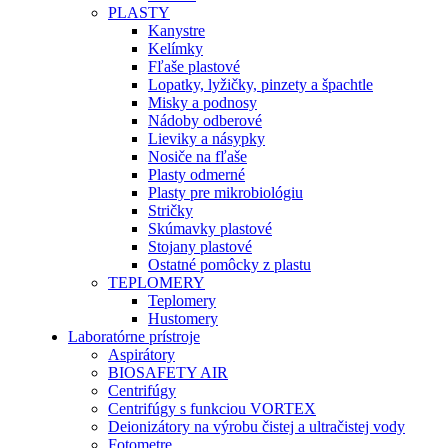
PLASTY
Kanystre
Kelímky
Fľaše plastové
Lopatky, lyžičky, pinzety a špachtle
Misky a podnosy
Nádoby odberové
Lieviky a násypky
Nosiče na fľaše
Plasty odmerné
Plasty pre mikrobiológiu
Stričky
Skúmavky plastové
Stojany plastové
Ostatné pomôcky z plastu
TEPLOMERY
Teplomery
Hustomery
Laboratórne prístroje
Aspirátory
BIOSAFETY AIR
Centrifúgy
Centrifúgy s funkciou VORTEX
Deionizátory na výrobu čistej a ultračistej vody
Fotometre