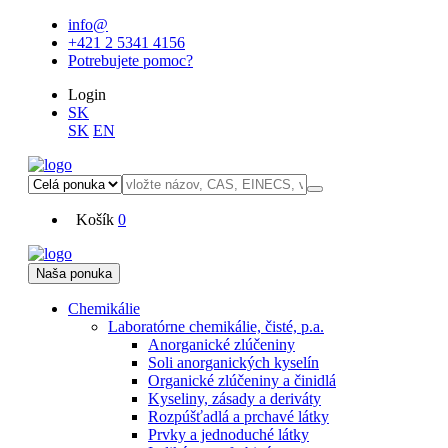
info@
+421 2 5341 4156
Potrebujete pomoc?
Login
SK
SK
EN
Košík
0
Naša ponuka
Chemikálie
Laboratórne chemikálie, čisté, p.a.
Anorganické zlúčeniny
Soli anorganických kyselín
Organické zlúčeniny a činidlá
Kyseliny, zásady a deriváty
Rozpúšťadlá a prchavé látky
Prvky a jednoduché látky