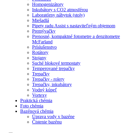
Homogenizátory
Inkubátory s CO2 atmosférou
Laboratórny nábytok (stoly)
Miešadlá
Pipety radu Assist s nastaviteľným objemom
Premývačky
Prenosné, kompaktné fotometre a denzitometre
McFarland
Príslušenstvo
Rotátory
Stojany
Suché blokové termostaty
Temperované trepačky
Trepačky
Trepačky - rolery
Trepačky, inkubátory
Vodný kúpeľ
Vortexy
Praktická chémia
Foto chémia
Bazénová chémia
Úprava vody v bazéne
Čistenie bazénu