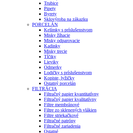
Trubice
Pipety
Byrety
Sklovýroba na zákazku
PORCELÁN
Kelímky s príslušenstvom
Misky žíhacie
Misky odparovacie
Kadinky
Misky trecie
Tĺčiky
Lieviky
Odmerky
Lodičky s príslušenstvom
Kopiste, lyžičky
Ostatný porcelán
FILTRÁCIA
Filtračný papier kvantitatívny
Filtračný papier kvalitatívny
Filtre membránové
Filtre zo sklenených vlákien
Filtre striekačkové
Filtračné patróny
Filtračné zariadenia
Ostatné