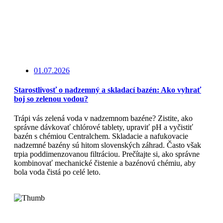
01.07.2026
Starostlivosť o nadzemný a skladací bazén: Ako vyhrať
boj so zelenou vodou?
Trápi vás zelená voda v nadzemnom bazéne? Zistite, ako
správne dávkovať chlórové tablety, upraviť pH a vyčistiť
bazén s chémiou Centralchem. Skladacie a nafukovacie
nadzemné bazény sú hitom slovenských záhrad. Často však
trpia poddimenzovanou filtráciou. Prečítajte si, ako správne
kombinovať mechanické čistenie a bazénovú chémiu, aby
bola voda čistá po celé leto.
Čítajte viac