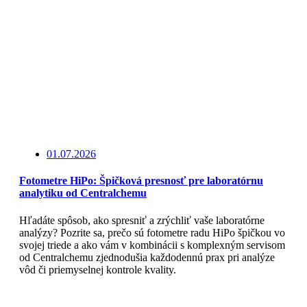
01.07.2026
Fotometre HiPo: Špičková presnosť pre laboratórnu
analytiku od Centralchemu
Hľadáte spôsob, ako spresniť a zrýchliť vaše laboratórne
analýzy? Pozrite sa, prečo sú fotometre radu HiPo špičkou vo
svojej triede a ako vám v kombinácii s komplexným servisom
od Centralchemu zjednodušia každodennú prax pri analýze
vôd či priemyselnej kontrole kvality.
Čítajte viac