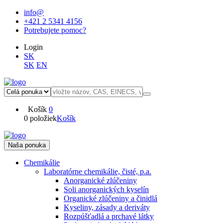
info@
+421 2 5341 4156
Potrebujete pomoc?
Login
SK
SK
EN
Košík
0
0 položiek
Košík
Naša ponuka
Chemikálie
Laboratórne chemikálie, čisté, p.a.
Anorganické zlúčeniny
Soli anorganických kyselín
Organické zlúčeniny a činidlá
Kyseliny, zásady a deriváty
Rozpúšťadlá a prchavé látky