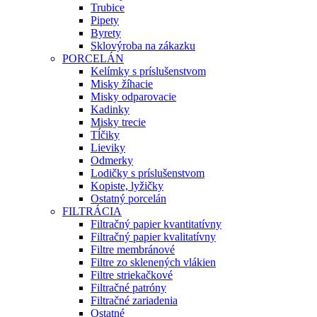
Trubice
Pipety
Byrety
Sklovýroba na zákazku
PORCELÁN
Kelímky s príslušenstvom
Misky žíhacie
Misky odparovacie
Kadinky
Misky trecie
Tĺčiky
Lieviky
Odmerky
Lodičky s príslušenstvom
Kopiste, lyžičky
Ostatný porcelán
FILTRÁCIA
Filtračný papier kvantitatívny
Filtračný papier kvalitatívny
Filtre membránové
Filtre zo sklenených vlákien
Filtre striekačkové
Filtračné patróny
Filtračné zariadenia
Ostatné