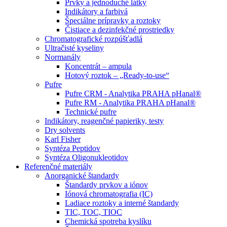
Prvky a jednoduché látky
Indikátory a farbivá
Špeciálne prípravky a roztoky
Čistiace a dezinfekčné prostriedky
Chromatografické rozpúšťadlá
Ultračisté kyseliny
Normanály
Koncentrát – ampula
Hotový roztok – „Ready-to-use“
Pufre
Pufre CRM - Analytika PRAHA pHanal®
Pufre RM - Analytika PRAHA pHanal®
Technické pufre
Indikátory, reagenčné papieriky, testy
Dry solvents
Karl Fisher
Syntéza Peptidov
Syntéza Oligonukleotidov
Referenčné materiály
Anorganické štandardy
Štandardy prvkov a iónov
Iónová chromatografia (IC)
Ladiace roztoky a interné štandardy
TIC, TOC, TIOC
Chemická spotreba kyslíku