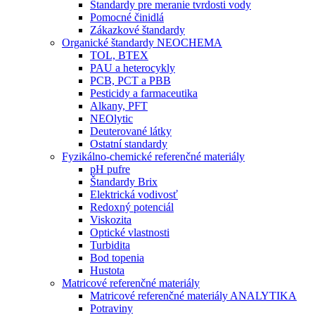
Štandardy pre meranie tvrdosti vody
Pomocné činidlá
Zákazkové štandardy
Organické štandardy NEOCHEMA
TOL, BTEX
PAU a heterocykly
PCB, PCT a PBB
Pesticidy a farmaceutika
Alkany, PFT
NEOlytic
Deuterované látky
Ostatní standardy
Fyzikálno-chemické referenčné materiály
pH pufre
Štandardy Brix
Elektrická vodivosť
Redoxný potenciál
Viskozita
Optické vlastnosti
Turbidita
Bod topenia
Hustota
Matricové referenčné materiály
Matricové referenčné materiály ANALYTIKA
Potraviny