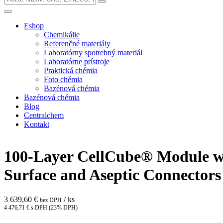
Eshop
Chemikálie
Referenčné materiály
Laboratórny spotrebný materiál
Laboratórne prístroje
Praktická chémia
Foto chémia
Bazénová chémia
Bazénová chémia
Blog
Centralchem
Kontakt
100-Layer CellCube® Module w
Surface and Aseptic Connectors
3 639,60 €
/ ks
bez DPH
4 476,71 € s DPH (23% DPH)