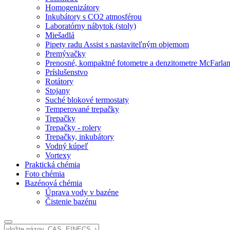
Homogenizátory
Inkubátory s CO2 atmosférou
Laboratórny nábytok (stoly)
Miešadlá
Pipety radu Assist s nastaviteľným objemom
Premývačky
Prenosné, kompaktné fotometre a denzitometre McFarla
Príslušenstvo
Rotátory
Stojany
Suché blokové termostaty
Temperované trepačky
Trepačky
Trepačky - rolery
Trepačky, inkubátory
Vodný kúpeľ
Vortexy
Praktická chémia
Foto chémia
Bazénová chémia
Úprava vody v bazéne
Čistenie bazénu