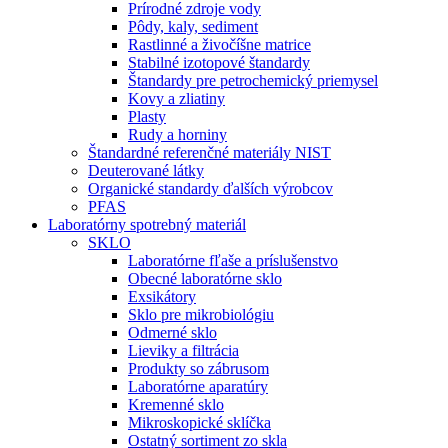
Prírodné zdroje vody
Pôdy, kaly, sediment
Rastlinné a živočíšne matrice
Stabilné izotopové štandardy
Štandardy pre petrochemický priemysel
Kovy a zliatiny
Plasty
Rudy a horniny
Štandardné referenčné materiály NIST
Deuterované látky
Organické standardy ďalších výrobcov
PFAS
Laboratórny spotrebný materiál
SKLO
Laboratórne fľaše a príslušenstvo
Obecné laboratórne sklo
Exsikátory
Sklo pre mikrobiológiu
Odmerné sklo
Lieviky a filtrácia
Produkty so zábrusom
Laboratórne aparatúry
Kremenné sklo
Mikroskopické sklíčka
Ostatný sortiment zo skla