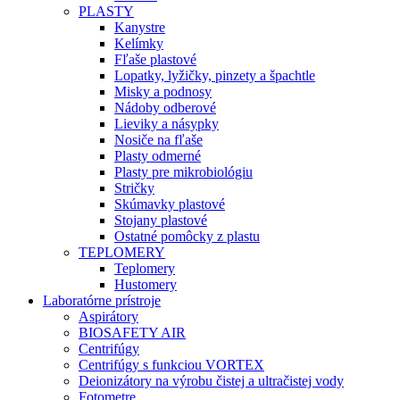
PLASTY
Kanystre
Kelímky
Fľaše plastové
Lopatky, lyžičky, pinzety a špachtle
Misky a podnosy
Nádoby odberové
Lieviky a násypky
Nosiče na fľaše
Plasty odmerné
Plasty pre mikrobiológiu
Stričky
Skúmavky plastové
Stojany plastové
Ostatné pomôcky z plastu
TEPLOMERY
Teplomery
Hustomery
Laboratórne prístroje
Aspirátory
BIOSAFETY AIR
Centrifúgy
Centrifúgy s funkciou VORTEX
Deionizátory na výrobu čistej a ultračistej vody
Fotometre