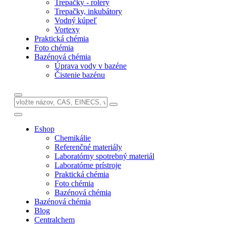
Trepačky - rolery
Trepačky, inkubátory
Vodný kúpeľ
Vortexy
Praktická chémia
Foto chémia
Bazénová chémia
Úprava vody v bazéne
Čistenie bazénu
Eshop
Chemikálie
Referenčné materiály
Laboratórny spotrebný materiál
Laboratórne prístroje
Praktická chémia
Foto chémia
Bazénová chémia
Bazénová chémia
Blog
Centralchem