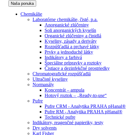
Naša ponuka
Chemikálie
Laboratórne chemikálie, čisté, p.a.
Anorganické zlúčeniny
Soli anorganických kyselín
Organické zlúčeniny a činidlá
Kyseliny, zásady a deriváty
Rozpúšťadlá a prchavé látky
Prvky a jednoduché látky
Indikátory a farbivá
Špeciálne prípravky a roztoky
Čistiace a dezinfekčné prostriedky
Chromatografické rozpúšťadlá
Ultračisté kyseliny
Normanály
Koncentrát – ampula
Hotový roztok – „Ready-to-use“
Pufre
Pufre CRM - Analytika PRAHA pHanal®
Pufre RM - Analytika PRAHA pHanal®
Technické pufre
Indikátory, reagenčné papieriky, testy
Dry solvents
Karl Fisher