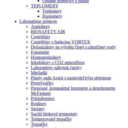
Ostatné pomôcky z plastu
TEPLOMERY
Teplomery
Hustomery
Laboratórne prístroje
Aspirátory
BIOSAFETY AIR
Centrifúgy
Centrifúgy s funkciou VORTEX
Deionizátory na výrobu čistej a ultračistej vody
Fotometre
Homogenizátory
Inkubátory s CO2 atmosférou
Laboratórny nábytok (stoly)
Miešadlá
Pipety radu Assist s nastaviteľným objemom
Premývačky
Prenosné, kompaktné fotometre a denzitometre
McFarland
Príslušenstvo
Rotátory
Stojany
Suché blokové termostaty
Temperované trepačky
Trepačky