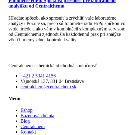
Fotometre HiPo: Špičková presnosť pre laboratórnu
analytiku od Centralchemu
Hľadáte spôsob, ako spresniť a zrýchliť vaše laboratórne
analýzy? Pozrite sa, prečo sú fotometre radu HiPo špičkou vo
svojej triede a ako vám v kombinácii s komplexným servisom
od Centralchemu zjednodušia každodennú prax pri analýze
vôd či priemyselnej kontrole kvality.
Čítajte viac
Centralchem - chemická obchodná spoločnosť
+421 2 5341 4156
Vajnorská 137, 831 04 Bratislava
centralchem@centralchem.sk
Menu
Eshop
Bazénová chémia
Blog
Centralchem
Kontakt