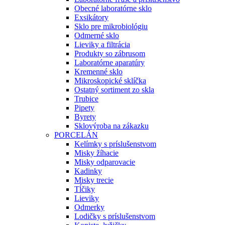
Obecné laboratórne sklo
Exsikátory
Sklo pre mikrobiológiu
Odmerné sklo
Lieviky a filtrácia
Produkty so zábrusom
Laboratórne aparatúry
Kremenné sklo
Mikroskopické sklíčka
Ostatný sortiment zo skla
Trubice
Pipety
Byrety
Sklovýroba na zákazku
PORCELÁN
Kelímky s príslušenstvom
Misky žíhacie
Misky odparovacie
Kadinky
Misky trecie
Tĺčiky
Lieviky
Odmerky
Lodičky s príslušenstvom