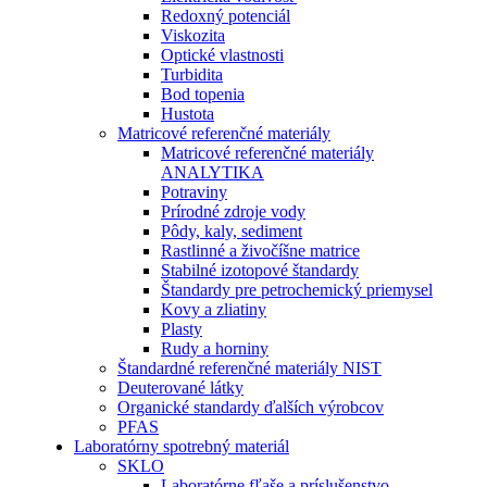
Redoxný potenciál
Viskozita
Optické vlastnosti
Turbidita
Bod topenia
Hustota
Matricové referenčné materiály
Matricové referenčné materiály
ANALYTIKA
Potraviny
Prírodné zdroje vody
Pôdy, kaly, sediment
Rastlinné a živočíšne matrice
Stabilné izotopové štandardy
Štandardy pre petrochemický priemysel
Kovy a zliatiny
Plasty
Rudy a horniny
Štandardné referenčné materiály NIST
Deuterované látky
Organické standardy ďalších výrobcov
PFAS
Laboratórny spotrebný materiál
SKLO
Laboratórne fľaše a príslušenstvo