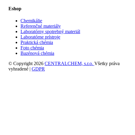
Eshop
Chemikálie
Referenčné materiály
Laboratórny spotrebný materiál
Laboratórne prístroje
Praktická chémia
Foto chémia
Bazénová chémia
© Copyright 2026
CENTRALCHEM, s.r.o.
Všetky práva
vyhradené |
GDPR