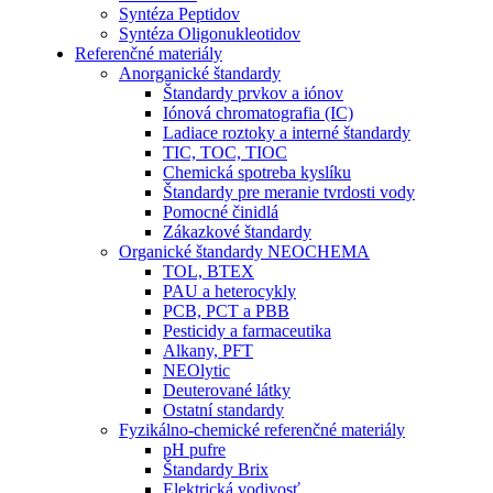
Syntéza Peptidov
Syntéza Oligonukleotidov
Referenčné materiály
Anorganické štandardy
Štandardy prvkov a iónov
Iónová chromatografia (IC)
Ladiace roztoky a interné štandardy
TIC, TOC, TIOC
Chemická spotreba kyslíku
Štandardy pre meranie tvrdosti vody
Pomocné činidlá
Zákazkové štandardy
Organické štandardy NEOCHEMA
TOL, BTEX
PAU a heterocykly
PCB, PCT a PBB
Pesticidy a farmaceutika
Alkany, PFT
NEOlytic
Deuterované látky
Ostatní standardy
Fyzikálno-chemické referenčné materiály
pH pufre
Štandardy Brix
Elektrická vodivosť