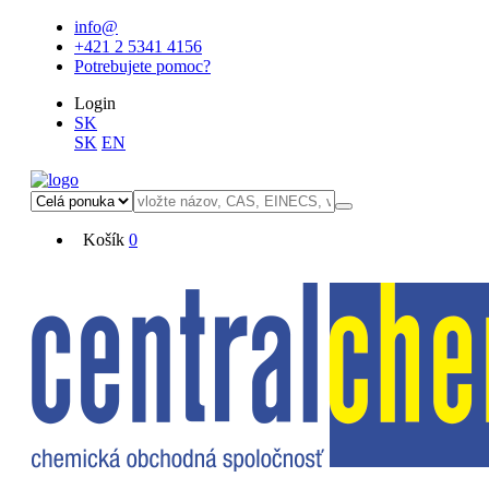
info@
+421 2 5341 4156
Potrebujete pomoc?
Login
SK
SK
EN
Košík
0