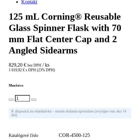
Kontakt
125 mL Corning® Reusable
Glass Spinner Flask with 70
mm Flat Center Cap and 2
Angled Sidearms
829,20 €
/ ks
bez DPH
1 019,92 € s DPH (23% DPH)
Množstvo
Vlož do košíka
K dispozícii na objednávku – termín dodania upresníme (zvyčajne viac ako 14
dní)
COR-4500-125
Katalógové číslo