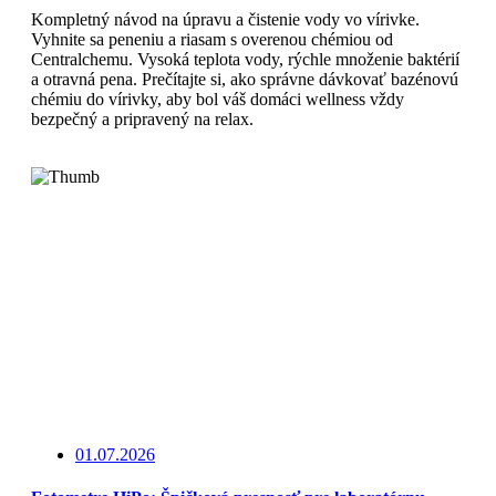
Kompletný návod na úpravu a čistenie vody vo vírivke.
Vyhnite sa peneniu a riasam s overenou chémiou od
Centralchemu. Vysoká teplota vody, rýchle množenie baktérií
a otravná pena. Prečítajte si, ako správne dávkovať bazénovú
chémiu do vírivky, aby bol váš domáci wellness vždy
bezpečný a pripravený na relax.
Čítajte viac
01.07.2026