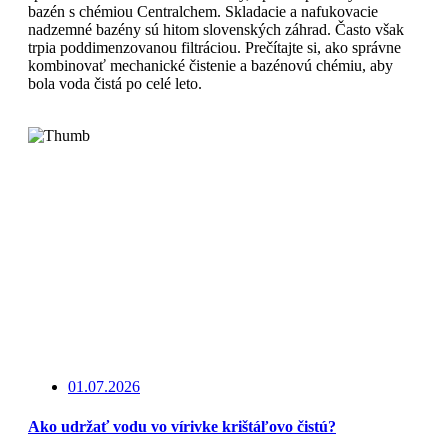
bazén s chémiou Centralchem. Skladacie a nafukovacie
nadzemné bazény sú hitom slovenských záhrad. Často však
trpia poddimenzovanou filtráciou. Prečítajte si, ako správne
kombinovať mechanické čistenie a bazénovú chémiu, aby
bola voda čistá po celé leto.
Čítajte viac
01.07.2026
Ako udržať vodu vo vírivke krištáľovo čistú?