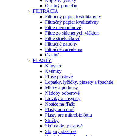
Kopiste, lyžičky
Ostatný porcelán
FILTRÁCIA
Filtračný papier kvantitatívny
Filtračný papier kvalitatívny
Filtre membránové
Filtre zo sklenených vlákien
Filtre striekačkové
Filtračné patróny
Filtračné zariadenia
Ostatné
PLASTY
Kanystre
Kelímky
Fľaše plastové
Lopatky, lyžičky, pinzety a špachtle
Misky a podnosy
Nádoby odberové
Lieviky a násypky
Nosiče na fľaše
Plasty odmerné
Plasty pre mikrobiológiu
Stričky
Skúmavky plastové
Stojany plastové