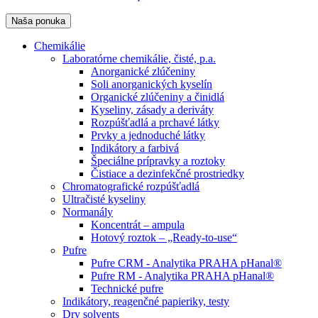
Naša ponuka
Chemikálie
Laboratórne chemikálie, čisté, p.a.
Anorganické zlúčeniny
Soli anorganických kyselín
Organické zlúčeniny a činidlá
Kyseliny, zásady a deriváty
Rozpúšťadlá a prchavé látky
Prvky a jednoduché látky
Indikátory a farbivá
Špeciálne prípravky a roztoky
Čistiace a dezinfekčné prostriedky
Chromatografické rozpúšťadlá
Ultračisté kyseliny
Normanály
Koncentrát – ampula
Hotový roztok – „Ready-to-use“
Pufre
Pufre CRM - Analytika PRAHA pHanal®
Pufre RM - Analytika PRAHA pHanal®
Technické pufre
Indikátory, reagenčné papieriky, testy
Dry solvents