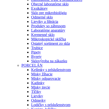
Obecné laboratórne sklo
Exsikátory
Sklo pre mikrobiológiu
Odmerné sklo
Lieviky a filtrácia
Produkty so zábrusom
Laboratórne aparatúry
Kremenné sklo
Mikroskopické sklíčka
Ostatný sortiment zo skla
Trubice
Pipety
Byrety
Sklovýroba na zákazku
PORCELÁN
Kelímky s príslušenstvom
Misky žíhacie
Misky odparovacie
Kadinky
Misky trecie
Tĺčiky
Lieviky
Odmerky
Lodičky s príslušenstvom