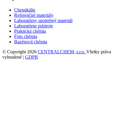
Chemikálie
Referenčné materiály
Laboratórny spotrebný materiál
Laboratórne prístroje
Praktická chémia
Foto chémia
Bazénová chémia
© Copyright 2026
CENTRALCHEM, s.r.o.
Všetky práva
vyhradené |
GDPR