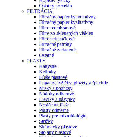
Kopiste, lyžičky
Ostatný porcelán
FILTRÁCIA
Filtračný papier kvantitatívny
Filtračný papier kvalitatívny
Filtre membránové
Filtre zo sklenených vlákien
Filtre striekačkové
Filtračné patróny
Filtračné zariadenia
Ostatné
PLASTY
Kanystre
Kelímky
Fľaše plastové
Lopatky, lyžičky, pinzety a špachtle
Misky a podnosy
Nádoby odberové
Lieviky a násypky
Nosiče na fľaše
Plasty odmerné
Plasty pre mikrobiológiu
Stričky
Skúmavky plastové
Stojany plastové