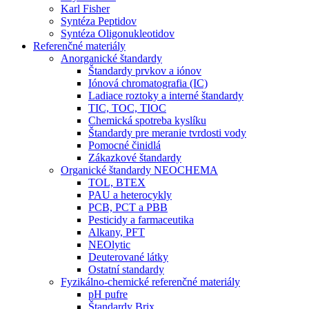
Karl Fisher
Syntéza Peptidov
Syntéza Oligonukleotidov
Referenčné materiály
Anorganické štandardy
Štandardy prvkov a iónov
Iónová chromatografia (IC)
Ladiace roztoky a interné štandardy
TIC, TOC, TIOC
Chemická spotreba kyslíku
Štandardy pre meranie tvrdosti vody
Pomocné činidlá
Zákazkové štandardy
Organické štandardy NEOCHEMA
TOL, BTEX
PAU a heterocykly
PCB, PCT a PBB
Pesticidy a farmaceutika
Alkany, PFT
NEOlytic
Deuterované látky
Ostatní standardy
Fyzikálno-chemické referenčné materiály
pH pufre
Štandardy Brix