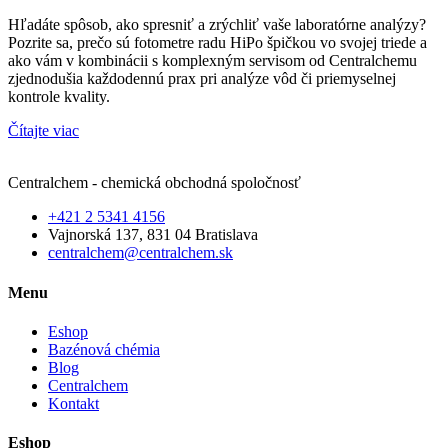
Hľadáte spôsob, ako spresniť a zrýchliť vaše laboratórne analýzy?
Pozrite sa, prečo sú fotometre radu HiPo špičkou vo svojej triede a
ako vám v kombinácii s komplexným servisom od Centralchemu
zjednodušia každodennú prax pri analýze vôd či priemyselnej
kontrole kvality.
Čítajte viac
Centralchem - chemická obchodná spoločnosť
+421 2 5341 4156
Vajnorská 137, 831 04 Bratislava
centralchem@centralchem.sk
Menu
Eshop
Bazénová chémia
Blog
Centralchem
Kontakt
Eshop