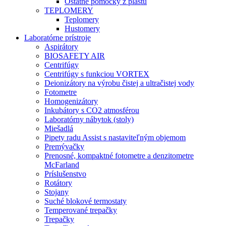
Ostatné pomôcky z plastu
TEPLOMERY
Teplomery
Hustomery
Laboratórne prístroje
Aspirátory
BIOSAFETY AIR
Centrifúgy
Centrifúgy s funkciou VORTEX
Deionizátory na výrobu čistej a ultračistej vody
Fotometre
Homogenizátory
Inkubátory s CO2 atmosférou
Laboratórny nábytok (stoly)
Miešadlá
Pipety radu Assist s nastaviteľným objemom
Premývačky
Prenosné, kompaktné fotometre a denzitometre
McFarland
Príslušenstvo
Rotátory
Stojany
Suché blokové termostaty
Temperované trepačky
Trepačky