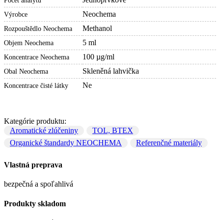
Počet analytů
Neochema
Výrobce
Methanol
Rozpouštědlo Neochema
5 ml
Objem Neochema
100 µg/ml
Koncentrace Neochema
Skleněná lahvička
Obal Neochema
Ne
Koncentrace čisté látky
Kategórie produktu:
Aromatické zlúčeniny
TOL, BTEX
Organické štandardy NEOCHEMA
Referenčné materiály
Vlastná preprava
bezpečná a spoľahlivá
Produkty skladom