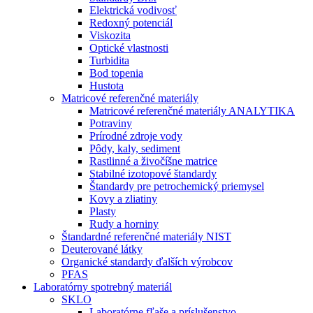
Elektrická vodivosť
Redoxný potenciál
Viskozita
Optické vlastnosti
Turbidita
Bod topenia
Hustota
Matricové referenčné materiály
Matricové referenčné materiály ANALYTIKA
Potraviny
Prírodné zdroje vody
Pôdy, kaly, sediment
Rastlinné a živočíšne matrice
Stabilné izotopové štandardy
Štandardy pre petrochemický priemysel
Kovy a zliatiny
Plasty
Rudy a horniny
Štandardné referenčné materiály NIST
Deuterované látky
Organické standardy ďalších výrobcov
PFAS
Laboratórny spotrebný materiál
SKLO
Laboratórne fľaše a príslušenstvo