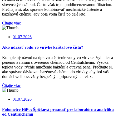
slovenských záhrad. Často však trpia poddimenzovanou filtráciou.
Prečítajte si, ako správne kombinovať mechanické čistenie a
bazénovú chémiu, aby bola voda čistá po celé leto.
Čítajte viac
01.07.2026
Ako udržať vodu vo vírivke krištáľovo čistú?
Kompletný návod na úpravu a čistenie vody vo vírivke. Vyhnite sa
peneniu a riasam s overenou chémiou od Centralchemu. Vysoká
teplota vody, rýchle množenie baktérií a otravná pena. Prečítajte si,
ako správne dávkovať bazénovú chémiu do vírivky, aby bol váš
domáci wellness vždy bezpečný a pripravený na relax.
Čítajte viac
01.07.2026
Fotometre HiPo: Špičková presnosť pre laboratórnu analytiku
od Centralchemu