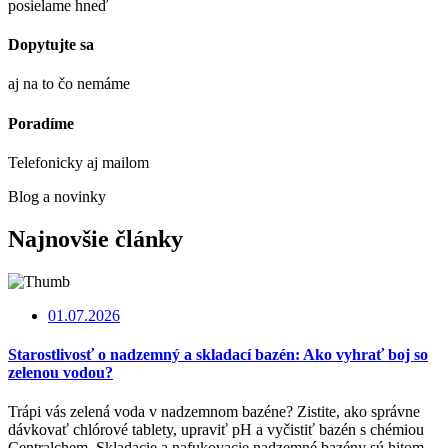
posielame hneď
Dopytujte sa
aj na to čo nemáme
Poradíme
Telefonicky aj mailom
Blog a novinky
Najnovšie články
01.07.2026
Starostlivosť o nadzemný a skladací bazén: Ako vyhrať boj so
zelenou vodou?
Trápi vás zelená voda v nadzemnom bazéne? Zistite, ako správne
dávkovať chlórové tablety, upraviť pH a vyčistiť bazén s chémiou
Centralchem. Skladacie a nafukovacie nadzemné bazény sú hitom