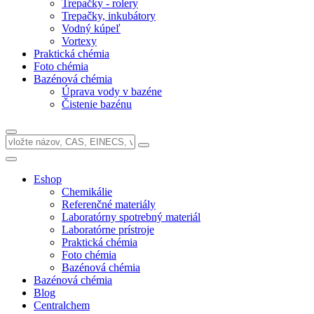
Trepačky - rolery
Trepačky, inkubátory
Vodný kúpeľ
Vortexy
Praktická chémia
Foto chémia
Bazénová chémia
Úprava vody v bazéne
Čistenie bazénu
Eshop
Chemikálie
Referenčné materiály
Laboratórny spotrebný materiál
Laboratórne prístroje
Praktická chémia
Foto chémia
Bazénová chémia
Bazénová chémia
Blog
Centralchem