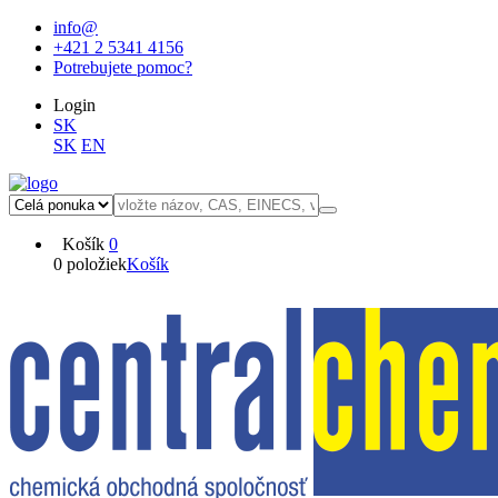
info@
+421 2 5341 4156
Potrebujete pomoc?
Login
SK
SK
EN
Košík
0
0 položiek
Košík