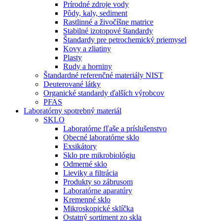
Prírodné zdroje vody
Pôdy, kaly, sediment
Rastlinné a živočíšne matrice
Stabilné izotopové štandardy
Štandardy pre petrochemický priemysel
Kovy a zliatiny
Plasty
Rudy a horniny
Štandardné referenčné materiály NIST
Deuterované látky
Organické standardy ďalších výrobcov
PFAS
Laboratórny spotrebný materiál
SKLO
Laboratórne fľaše a príslušenstvo
Obecné laboratórne sklo
Exsikátory
Sklo pre mikrobiológiu
Odmerné sklo
Lieviky a filtrácia
Produkty so zábrusom
Laboratórne aparatúry
Kremenné sklo
Mikroskopické sklíčka
Ostatný sortiment zo skla