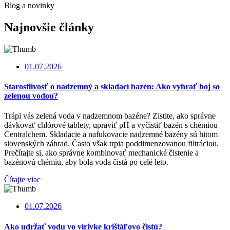
Blog a novinky
Najnovšie články
01.07.2026
Starostlivosť o nadzemný a skladací bazén: Ako vyhrať boj so
zelenou vodou?
Trápi vás zelená voda v nadzemnom bazéne? Zistite, ako správne
dávkovať chlórové tablety, upraviť pH a vyčistiť bazén s chémiou
Centralchem. Skladacie a nafukovacie nadzemné bazény sú hitom
slovenských záhrad. Často však trpia poddimenzovanou filtráciou.
Prečítajte si, ako správne kombinovať mechanické čistenie a
bazénovú chémiu, aby bola voda čistá po celé leto.
Čítajte viac
01.07.2026
Ako udržať vodu vo vírivke krištáľovo čistú?