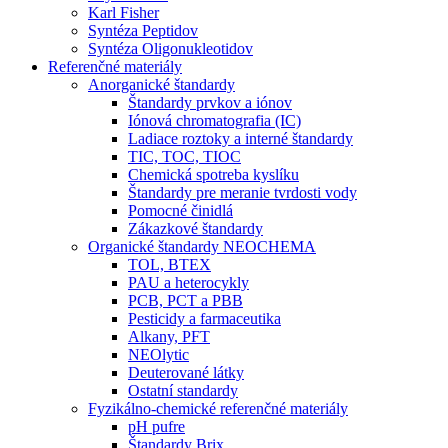
Karl Fisher
Syntéza Peptidov
Syntéza Oligonukleotidov
Referenčné materiály
Anorganické štandardy
Štandardy prvkov a iónov
Iónová chromatografia (IC)
Ladiace roztoky a interné štandardy
TIC, TOC, TIOC
Chemická spotreba kyslíku
Štandardy pre meranie tvrdosti vody
Pomocné činidlá
Zákazkové štandardy
Organické štandardy NEOCHEMA
TOL, BTEX
PAU a heterocykly
PCB, PCT a PBB
Pesticidy a farmaceutika
Alkany, PFT
NEOlytic
Deuterované látky
Ostatní standardy
Fyzikálno-chemické referenčné materiály
pH pufre
Štandardy Brix