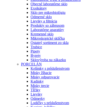
Obecné laboratórne sklo
Exsikátory
Sklo pre mikrobiológiu
Odmerné sklo
Lieviky a filtrácia
Produkty so zábrusom
Laboratórne aparatúry
Kremenné sklo
Mikroskopické sklíčka
Ostatný sortiment zo skla
Trubice
Pipety
Byrety
Sklovýroba na zákazku
PORCELÁN
Kelímky s príslušenstvom
Misky žíhacie
Misky odparovacie
Kadinky
Misky trecie
Tĺčiky
Lieviky
Odmerky
Lodičky s príslušenstvom