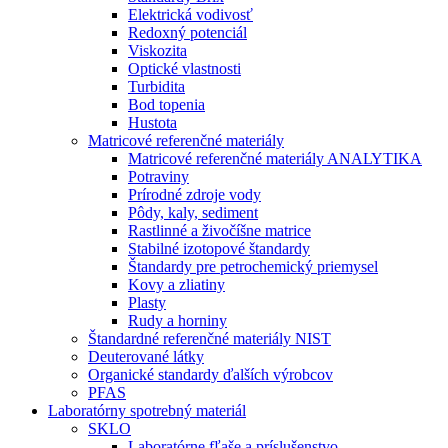
Elektrická vodivosť
Redoxný potenciál
Viskozita
Optické vlastnosti
Turbidita
Bod topenia
Hustota
Matricové referenčné materiály
Matricové referenčné materiály ANALYTIKA
Potraviny
Prírodné zdroje vody
Pôdy, kaly, sediment
Rastlinné a živočíšne matrice
Stabilné izotopové štandardy
Štandardy pre petrochemický priemysel
Kovy a zliatiny
Plasty
Rudy a horniny
Štandardné referenčné materiály NIST
Deuterované látky
Organické standardy ďalších výrobcov
PFAS
Laboratórny spotrebný materiál
SKLO
Laboratórne fľaše a príslušenstvo