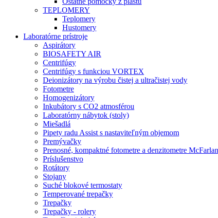
Ostatné pomôcky z plastu
TEPLOMERY
Teplomery
Hustomery
Laboratórne prístroje
Aspirátory
BIOSAFETY AIR
Centrifúgy
Centrifúgy s funkciou VORTEX
Deionizátory na výrobu čistej a ultračistej vody
Fotometre
Homogenizátory
Inkubátory s CO2 atmosférou
Laboratórny nábytok (stoly)
Miešadlá
Pipety radu Assist s nastaviteľným objemom
Premývačky
Prenosné, kompaktné fotometre a denzitometre McFarla
Príslušenstvo
Rotátory
Stojany
Suché blokové termostaty
Temperované trepačky
Trepačky
Trepačky - rolery