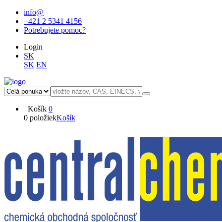
info@
+421 2 5341 4156
Potrebujete pomoc?
Login
SK
SK
EN
Košík
0
0 položiek
Košík