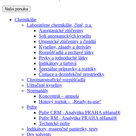
Naša ponuka
Chemikálie
Laboratórne chemikálie, čisté, p.a.
Anorganické zlúčeniny
Soli anorganických kyselín
Organické zlúčeniny a činidlá
Kyseliny, zásady a deriváty
Rozpúšťadlá a prchavé látky
Prvky a jednoduché látky
Indikátory a farbivá
Špeciálne prípravky a roztoky
Čistiace a dezinfekčné prostriedky
Chromatografické rozpúšťadlá
Ultračisté kyseliny
Normanály
Koncentrát – ampula
Hotový roztok – „Ready-to-use“
Pufre
Pufre CRM - Analytika PRAHA pHanal®
Pufre RM - Analytika PRAHA pHanal®
Technické pufre
Indikátory, reagenčné papieriky, testy
Dry solvents