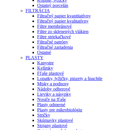
Kopiste, lyžičky
Ostatný porcelán
FILTRÁCIA
Filtračný papier kvantitatívny
Filtračný papier kvalitatívny
Filtre membránové
Filtre zo sklenených vlákien
Filtre striekačkové
Filtračné patróny
Filtračné zariadenia
Ostatné
PLASTY
Kanystre
Kelímky
Fľaše plastové
Lopatky, lyžičky, pinzety a špachtle
Misky a podnosy
Nádoby odberové
Lieviky a násypky
Nosiče na fľaše
Plasty odmerné
Plasty pre mikrobiológiu
Stričky
Skúmavky plastové
Stojany plastové