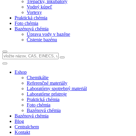
Trepačky, inkubátory
Vodný kúpeľ
Vortexy
Praktická chémia
Foto chémia
Bazénová chémia
Úprava vody v bazéne
Čistenie bazénu
Eshop
Chemikálie
Referenčné materiály
Laboratórny spotrebný materiál
Laboratórne prístroje
Praktická chémia
Foto chémia
Bazénová chémia
Bazénová chémia
Blog
Centralchem
Kontakt