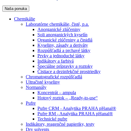
Naša ponuka
Chemikálie
Laboratórne chemikálie, čisté, p.a.
Anorganické zlúčeniny
Soli anorganických kyselín
Organické zlúčeniny a činidlá
Kyseliny, zásady a deriváty
Rozpúšťadlá a prchavé látky
Prvky a jednoduché látky
Indikátory a farbivá
Špeciálne prípravky a roztoky
Čistiace a dezinfekčné prostriedky
Chromatografické rozpúšťadlá
Ultračisté kyseliny
Normanály
Koncentrát – ampula
Hotový roztok – „Ready-to-use“
Pufre
Pufre CRM - Analytika PRAHA pHanal®
Pufre RM - Analytika PRAHA pHanal®
Technické pufre
Indikátory, reagenčné papieriky, testy
Dry solvents