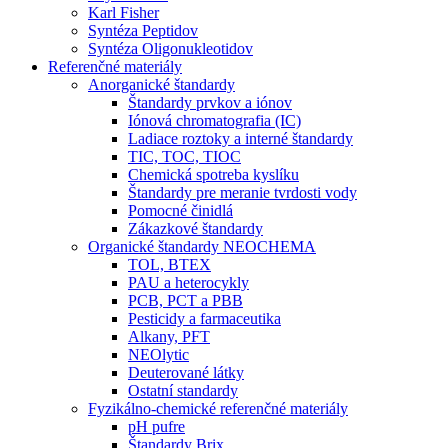
Karl Fisher
Syntéza Peptidov
Syntéza Oligonukleotidov
Referenčné materiály
Anorganické štandardy
Štandardy prvkov a iónov
Iónová chromatografia (IC)
Ladiace roztoky a interné štandardy
TIC, TOC, TIOC
Chemická spotreba kyslíku
Štandardy pre meranie tvrdosti vody
Pomocné činidlá
Zákazkové štandardy
Organické štandardy NEOCHEMA
TOL, BTEX
PAU a heterocykly
PCB, PCT a PBB
Pesticidy a farmaceutika
Alkany, PFT
NEOlytic
Deuterované látky
Ostatní standardy
Fyzikálno-chemické referenčné materiály
pH pufre
Štandardy Brix