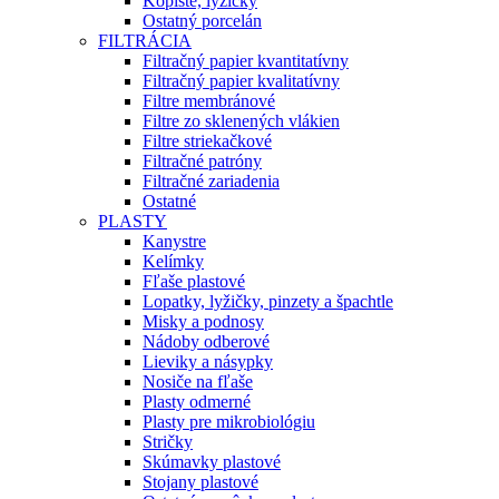
Kopiste, lyžičky
Ostatný porcelán
FILTRÁCIA
Filtračný papier kvantitatívny
Filtračný papier kvalitatívny
Filtre membránové
Filtre zo sklenených vlákien
Filtre striekačkové
Filtračné patróny
Filtračné zariadenia
Ostatné
PLASTY
Kanystre
Kelímky
Fľaše plastové
Lopatky, lyžičky, pinzety a špachtle
Misky a podnosy
Nádoby odberové
Lieviky a násypky
Nosiče na fľaše
Plasty odmerné
Plasty pre mikrobiológiu
Stričky
Skúmavky plastové
Stojany plastové