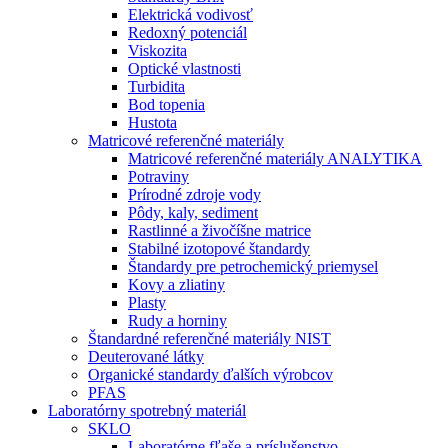
Elektrická vodivosť
Redoxný potenciál
Viskozita
Optické vlastnosti
Turbidita
Bod topenia
Hustota
Matricové referenčné materiály
Matricové referenčné materiály ANALYTIKA
Potraviny
Prírodné zdroje vody
Pôdy, kaly, sediment
Rastlinné a živočíšne matrice
Stabilné izotopové štandardy
Štandardy pre petrochemický priemysel
Kovy a zliatiny
Plasty
Rudy a horniny
Štandardné referenčné materiály NIST
Deuterované látky
Organické standardy ďalších výrobcov
PFAS
Laboratórny spotrebný materiál
SKLO
Laboratórne fľaše a príslušenstvo