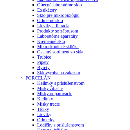
Obecné laboratórne sklo
Exsikátory
Sklo pre mikrobiológiu
Odmerné sklo
Lieviky a filtrácia
Produkty so zábrusom
Laboratórne aparatúry
Kremenné sklo
Mikroskopické sklíčka
Ostatný sortiment zo skla
Trubice
Pipety
Byrety
Sklovýroba na zákazku
PORCELÁN
Kelímky s príslušenstvom
Misky žíhacie
Misky odparovacie
Kadinky
Misky trecie
Tĺčiky
Lieviky
Odmerky
Lodičky s príslušenstvom