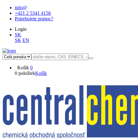
info@
+421 2 5341 4156
Potrebujete pomoc?
Login
SK
SK
EN
Košík
0
0 položiek
Košík