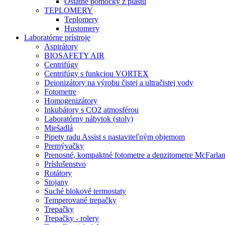
Ostatné pomôcky z plastu
TEPLOMERY
Teplomery
Hustomery
Laboratórne prístroje
Aspirátory
BIOSAFETY AIR
Centrifúgy
Centrifúgy s funkciou VORTEX
Deionizátory na výrobu čistej a ultračistej vody
Fotometre
Homogenizátory
Inkubátory s CO2 atmosférou
Laboratórny nábytok (stoly)
Miešadlá
Pipety radu Assist s nastaviteľným objemom
Premývačky
Prenosné, kompaktné fotometre a denzitometre McFarla
Príslušenstvo
Rotátory
Stojany
Suché blokové termostaty
Temperované trepačky
Trepačky
Trepačky - rolery