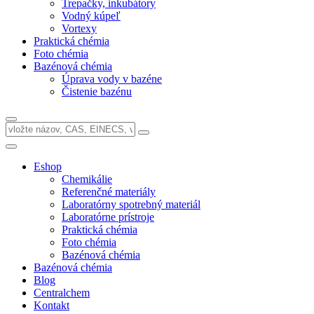
Trepačky, inkubátory
Vodný kúpeľ
Vortexy
Praktická chémia
Foto chémia
Bazénová chémia
Úprava vody v bazéne
Čistenie bazénu
Eshop
Chemikálie
Referenčné materiály
Laboratórny spotrebný materiál
Laboratórne prístroje
Praktická chémia
Foto chémia
Bazénová chémia
Bazénová chémia
Blog
Centralchem
Kontakt