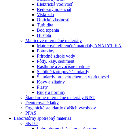
Elektrická vodivosť
Redoxný potenciál
Viskozita
Optické vlastnosti
Turbidita
Bod topenia
Hustota
Matricové referenčné materiály
Matricové referenčné materiály ANALYTIKA
Potraviny
Prírodné zdroje vody
Pôdy, kaly, sediment
Rastlinné a živočíšne matrice
Stabilné izotopové štandardy
Štandardy pre petrochemický priemysel
Kovy a zliatiny
Plasty
Rudy a horniny
Štandardné referenčné materiály NIST
Deuterované látky
Organické standardy ďalších výrobcov
PFAS
Laboratórny spotrebný materiál
SKLO
Laboratórne fľaše a príslušenstvo