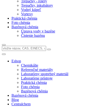
Trepačky - rolery
Trepačky, inkubátory
Vodný kúpeľ
Vortexy
Praktická chémia
Foto chémia
Bazénová chémia
Úprava vody v bazéne
Čistenie bazénu
Eshop
Chemikálie
Referenčné materiály
Laboratórny spotrebný materiál
Laboratórne prístroje
Praktická chémia
Foto chémia
Bazénová chémia
Bazénová chémia
Blog
Centralchem