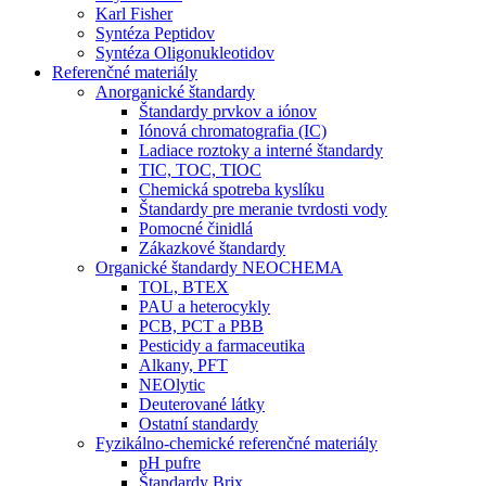
Karl Fisher
Syntéza Peptidov
Syntéza Oligonukleotidov
Referenčné materiály
Anorganické štandardy
Štandardy prvkov a iónov
Iónová chromatografia (IC)
Ladiace roztoky a interné štandardy
TIC, TOC, TIOC
Chemická spotreba kyslíku
Štandardy pre meranie tvrdosti vody
Pomocné činidlá
Zákazkové štandardy
Organické štandardy NEOCHEMA
TOL, BTEX
PAU a heterocykly
PCB, PCT a PBB
Pesticidy a farmaceutika
Alkany, PFT
NEOlytic
Deuterované látky
Ostatní standardy
Fyzikálno-chemické referenčné materiály
pH pufre
Štandardy Brix