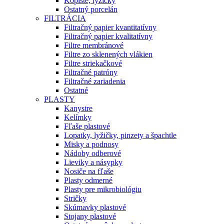
Kopiste, lyžičky
Ostatný porcelán
FILTRÁCIA
Filtračný papier kvantitatívny
Filtračný papier kvalitatívny
Filtre membránové
Filtre zo sklenených vlákien
Filtre striekačkové
Filtračné patróny
Filtračné zariadenia
Ostatné
PLASTY
Kanystre
Kelímky
Fľaše plastové
Lopatky, lyžičky, pinzety a špachtle
Misky a podnosy
Nádoby odberové
Lieviky a násypky
Nosiče na fľaše
Plasty odmerné
Plasty pre mikrobiológiu
Stričky
Skúmavky plastové
Stojany plastové