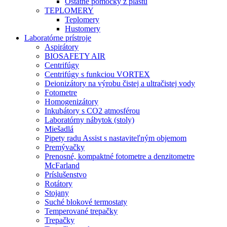
Ostatné pomôcky z plastu
TEPLOMERY
Teplomery
Hustomery
Laboratórne prístroje
Aspirátory
BIOSAFETY AIR
Centrifúgy
Centrifúgy s funkciou VORTEX
Deionizátory na výrobu čistej a ultračistej vody
Fotometre
Homogenizátory
Inkubátory s CO2 atmosférou
Laboratórny nábytok (stoly)
Miešadlá
Pipety radu Assist s nastaviteľným objemom
Premývačky
Prenosné, kompaktné fotometre a denzitometre
McFarland
Príslušenstvo
Rotátory
Stojany
Suché blokové termostaty
Temperované trepačky
Trepačky