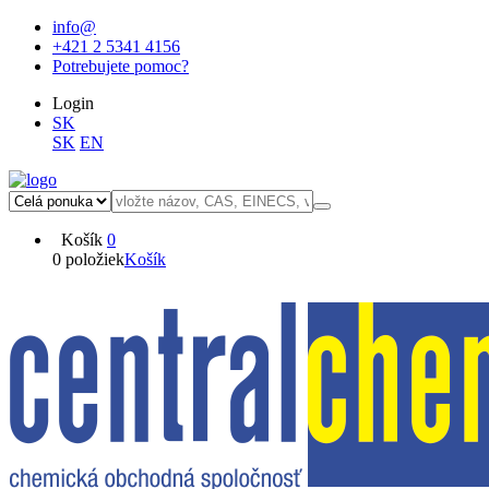
info@
+421 2 5341 4156
Potrebujete pomoc?
Login
SK
SK
EN
Košík
0
0 položiek
Košík