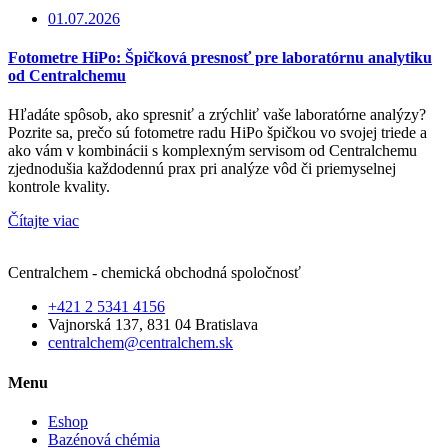
01.07.2026
Fotometre HiPo: Špičková presnosť pre laboratórnu analytiku
od Centralchemu
Hľadáte spôsob, ako spresniť a zrýchliť vaše laboratórne analýzy?
Pozrite sa, prečo sú fotometre radu HiPo špičkou vo svojej triede a
ako vám v kombinácii s komplexným servisom od Centralchemu
zjednodušia každodennú prax pri analýze vôd či priemyselnej
kontrole kvality.
Čítajte viac
Centralchem - chemická obchodná spoločnosť
+421 2 5341 4156
Vajnorská 137, 831 04 Bratislava
centralchem@centralchem.sk
Menu
Eshop
Bazénová chémia