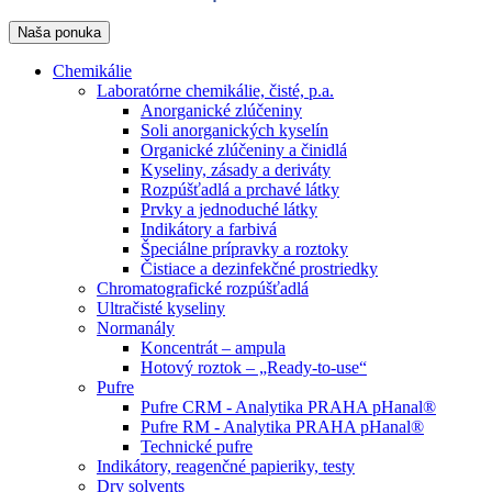
Naša ponuka
Chemikálie
Laboratórne chemikálie, čisté, p.a.
Anorganické zlúčeniny
Soli anorganických kyselín
Organické zlúčeniny a činidlá
Kyseliny, zásady a deriváty
Rozpúšťadlá a prchavé látky
Prvky a jednoduché látky
Indikátory a farbivá
Špeciálne prípravky a roztoky
Čistiace a dezinfekčné prostriedky
Chromatografické rozpúšťadlá
Ultračisté kyseliny
Normanály
Koncentrát – ampula
Hotový roztok – „Ready-to-use“
Pufre
Pufre CRM - Analytika PRAHA pHanal®
Pufre RM - Analytika PRAHA pHanal®
Technické pufre
Indikátory, reagenčné papieriky, testy
Dry solvents