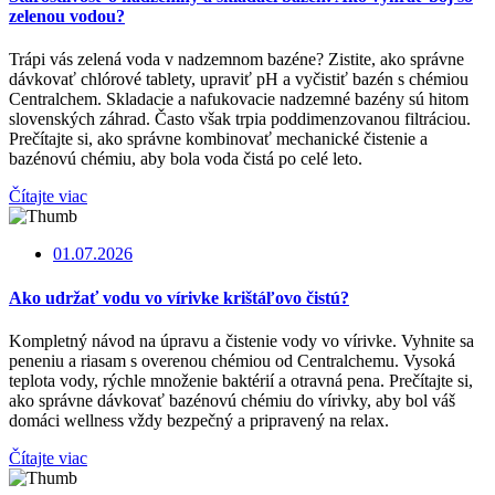
zelenou vodou?
Trápi vás zelená voda v nadzemnom bazéne? Zistite, ako správne
dávkovať chlórové tablety, upraviť pH a vyčistiť bazén s chémiou
Centralchem. Skladacie a nafukovacie nadzemné bazény sú hitom
slovenských záhrad. Často však trpia poddimenzovanou filtráciou.
Prečítajte si, ako správne kombinovať mechanické čistenie a
bazénovú chémiu, aby bola voda čistá po celé leto.
Čítajte viac
01.07.2026
Ako udržať vodu vo vírivke krištáľovo čistú?
Kompletný návod na úpravu a čistenie vody vo vírivke. Vyhnite sa
peneniu a riasam s overenou chémiou od Centralchemu. Vysoká
teplota vody, rýchle množenie baktérií a otravná pena. Prečítajte si,
ako správne dávkovať bazénovú chémiu do vírivky, aby bol váš
domáci wellness vždy bezpečný a pripravený na relax.
Čítajte viac