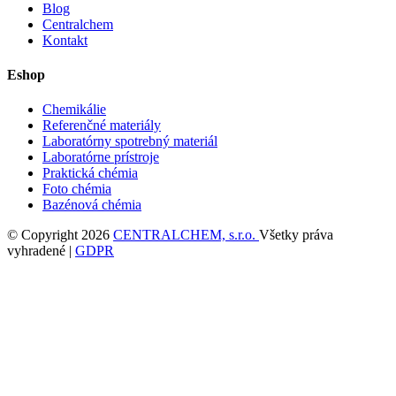
Blog
Centralchem
Kontakt
Eshop
Chemikálie
Referenčné materiály
Laboratórny spotrebný materiál
Laboratórne prístroje
Praktická chémia
Foto chémia
Bazénová chémia
© Copyright 2026
CENTRALCHEM, s.r.o.
Všetky práva
vyhradené |
GDPR