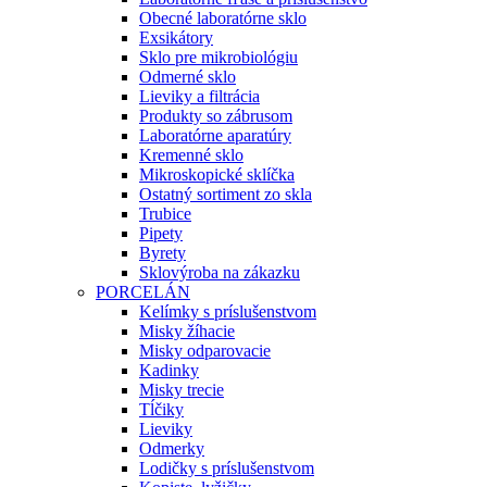
Obecné laboratórne sklo
Exsikátory
Sklo pre mikrobiológiu
Odmerné sklo
Lieviky a filtrácia
Produkty so zábrusom
Laboratórne aparatúry
Kremenné sklo
Mikroskopické sklíčka
Ostatný sortiment zo skla
Trubice
Pipety
Byrety
Sklovýroba na zákazku
PORCELÁN
Kelímky s príslušenstvom
Misky žíhacie
Misky odparovacie
Kadinky
Misky trecie
Tĺčiky
Lieviky
Odmerky
Lodičky s príslušenstvom