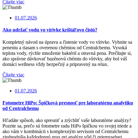
Čítajte viac
01.07.2026
Ako udržať vodu vo vírivke krištáľovo čistú?
Kompletný návod na úpravu a čistenie vody vo vírivke. Vyhnite sa
peneniu a riasam s overenou chémiou od Centralchemu. Vysoká
teplota vody, rýchle množenie baktérií a otravná pena. Prečítajte si,
ako správne dávkovať bazénovú chémiu do vírivky, aby bol váš
domáci wellness vždy bezpečný a pripravený na relax.
Čítajte viac
01.07.2026
Fotometre HiPo: Špičková presnosť pre laboratórnu analytiku
od Centralchemu
Hľadáte spôsob, ako spresniť a zrýchliť vaše laboratórne analýzy?
Pozrite sa, prečo sú fotometre radu HiPo špičkou vo svojej triede a
ako vám v kombinácii s komplexným servisom od Centralchemu
zjednodušia každodennú prax pri analýze vôd či priemyselnej