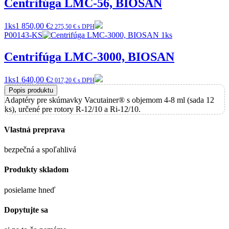
Centrifúga LMC-56, BIOSAN
1ks
1 850,00 €
2 275,50 € s DPH
P00143-KS
Centrifúga LMC-3000, BIOSAN
1ks
1 640,00 €
2 017,20 € s DPH
Popis produktu
Adaptéry pre skúmavky Vacutainer® s objemom 4-8 ml (sada 12
ks), určené pre rotory R-12/10 a Ri-12/10.
Vlastná preprava
bezpečná a spoľahlivá
Produkty skladom
posielame hneď
Dopytujte sa