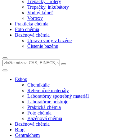
Trepačky - rolery
Trepačky, inkubátory
Vodný kúpeľ
Vortexy
Praktická chémia
Foto chémia
Bazénová chémia
Úprava vody v bazéne
Čistenie bazénu
Eshop
Chemikálie
Referenčné materiály
Laboratórny spotrebný materiál
Laboratórne prístroje
Praktická chémia
Foto chémia
Bazénová chémia
Bazénová chémia
Blog
Centralchem