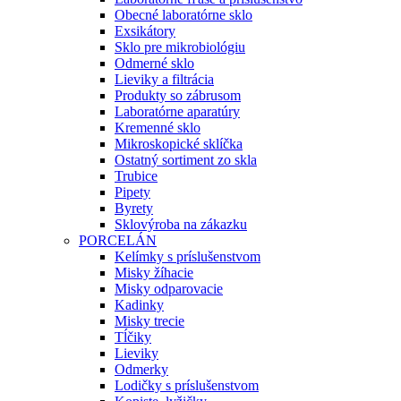
Obecné laboratórne sklo
Exsikátory
Sklo pre mikrobiológiu
Odmerné sklo
Lieviky a filtrácia
Produkty so zábrusom
Laboratórne aparatúry
Kremenné sklo
Mikroskopické sklíčka
Ostatný sortiment zo skla
Trubice
Pipety
Byrety
Sklovýroba na zákazku
PORCELÁN
Kelímky s príslušenstvom
Misky žíhacie
Misky odparovacie
Kadinky
Misky trecie
Tĺčiky
Lieviky
Odmerky
Lodičky s príslušenstvom