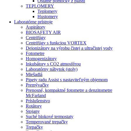
Ostatné pomôcky z plastu
TEPLOMERY
Teplomery
Hustomery
Laboratórne prístroje
Aspirátory
BIOSAFETY AIR
Centrifúgy
Centrifúgy s funkciou VORTEX
Deionizátory na výrobu čistej a ultračistej vody
Fotometre
Homogenizátory
Inkubátory s CO2 atmosférou
Laboratórny nábytok (stoly)
Miešadlá
Pipety radu Assist s nastaviteľným objemom
Premývačky
Prenosné, kompaktné fotometre a denzitometre
McFarland
Príslušenstvo
Rotátory
Stojany
Suché blokové termostaty
Temperované trepačky
Trepačky