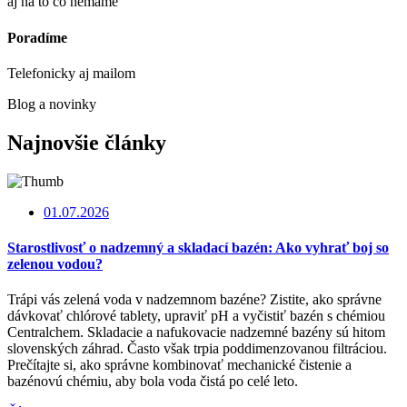
aj na to čo nemáme
Poradíme
Telefonicky aj mailom
Blog a novinky
Najnovšie články
01.07.2026
Starostlivosť o nadzemný a skladací bazén: Ako vyhrať boj so
zelenou vodou?
Trápi vás zelená voda v nadzemnom bazéne? Zistite, ako správne
dávkovať chlórové tablety, upraviť pH a vyčistiť bazén s chémiou
Centralchem. Skladacie a nafukovacie nadzemné bazény sú hitom
slovenských záhrad. Často však trpia poddimenzovanou filtráciou.
Prečítajte si, ako správne kombinovať mechanické čistenie a
bazénovú chémiu, aby bola voda čistá po celé leto.