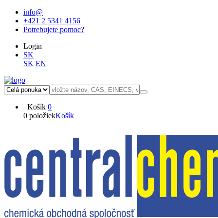
info@
+421 2 5341 4156
Potrebujete pomoc?
Login
SK
SK
EN
Košík
0
0 položiek
Košík