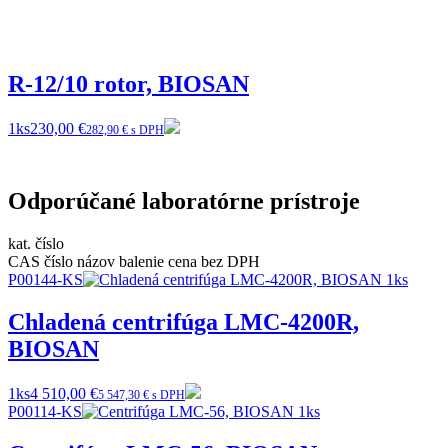
R-12/10 rotor, BIOSAN
1ks
230,00 €
282,90 € s DPH
Odporúčané laboratórne prístroje
kat. číslo
CAS číslo
názov
balenie
cena bez DPH
P00144-KS
Chladená centrifúga LMC-4200R,
BIOSAN
1ks
4 510,00 €
5 547,30 € s DPH
P00114-KS