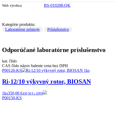
BS-010208-QK
Web výrobcu
Kategórie produktu:
Laboratórne prístroje
Príslušenstvo
Odporúčané laboratórne príslušenstvo
kat. číslo
CAS číslo
názov
balenie
cena bez DPH
P00126-KS
Ri-12/10 výkyvný rotor, BIOSAN
1ks
350,00 €
430,50 € s DPH
P00150-KS