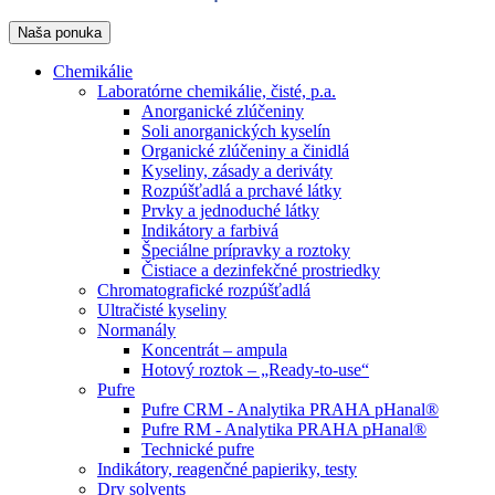
Naša ponuka
Chemikálie
Laboratórne chemikálie, čisté, p.a.
Anorganické zlúčeniny
Soli anorganických kyselín
Organické zlúčeniny a činidlá
Kyseliny, zásady a deriváty
Rozpúšťadlá a prchavé látky
Prvky a jednoduché látky
Indikátory a farbivá
Špeciálne prípravky a roztoky
Čistiace a dezinfekčné prostriedky
Chromatografické rozpúšťadlá
Ultračisté kyseliny
Normanály
Koncentrát – ampula
Hotový roztok – „Ready-to-use“
Pufre
Pufre CRM - Analytika PRAHA pHanal®
Pufre RM - Analytika PRAHA pHanal®
Technické pufre
Indikátory, reagenčné papieriky, testy
Dry solvents