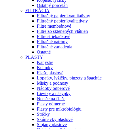
Kopiste, lyžičky
Ostatný porcelán
FILTRÁCIA
Filtračný papier kvantitatívny
Filtračný papier kvalitatívny
Filtre membránové
Filtre zo sklenených vlákien
Filtre striekačkové
Filtračné patróny
Filtračné zariadenia
Ostatné
PLASTY
Kanystre
Kelímky
Fľaše plastové
Lopatky, lyžičky, pinzety a špachtle
Misky a podnosy
Nádoby odberové
Lieviky a násypky
Nosiče na fľaše
Plasty odmerné
Plasty pre mikrobiológiu
Stričky
Skúmavky plastové
Stojany plastové