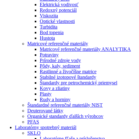
Elektrická vodivosť
Redoxný potenciál
Viskozita
Optické vlastnosti
Turbidita
Bod topenia
Hustota
Matricové referenčné materiály
Matricové referenčné materiály ANALYTIKA
Potraviny
Prírodné zdroje vody
Pôdy, kaly, sediment
Rastlinné a živočíšne matrice
Stabilné izotopové štandardy
Štandardy pre petrochemický priemysel
Kovy a zliatiny
Plasty
Rudy a horniny
Štandardné referenčné materiály NIST
Deuterované látky
Organické standardy ďalších výrobcov
PFAS
Laboratórny spotrebný materiál
SKLO
Laboratórne fľaše a príslušenstvo