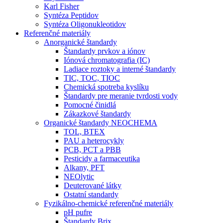
Karl Fisher
Syntéza Peptidov
Syntéza Oligonukleotidov
Referenčné materiály
Anorganické štandardy
Štandardy prvkov a iónov
Iónová chromatografia (IC)
Ladiace roztoky a interné štandardy
TIC, TOC, TIOC
Chemická spotreba kyslíku
Štandardy pre meranie tvrdosti vody
Pomocné činidlá
Zákazkové štandardy
Organické štandardy NEOCHEMA
TOL, BTEX
PAU a heterocykly
PCB, PCT a PBB
Pesticidy a farmaceutika
Alkany, PFT
NEOlytic
Deuterované látky
Ostatní standardy
Fyzikálno-chemické referenčné materiály
pH pufre
Štandardy Brix