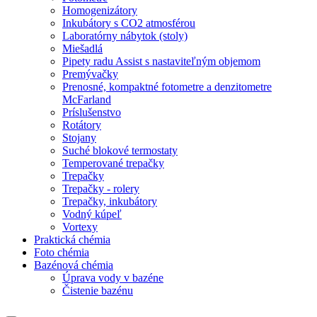
Homogenizátory
Inkubátory s CO2 atmosférou
Laboratórny nábytok (stoly)
Miešadlá
Pipety radu Assist s nastaviteľným objemom
Premývačky
Prenosné, kompaktné fotometre a denzitometre
McFarland
Príslušenstvo
Rotátory
Stojany
Suché blokové termostaty
Temperované trepačky
Trepačky
Trepačky - rolery
Trepačky, inkubátory
Vodný kúpeľ
Vortexy
Praktická chémia
Foto chémia
Bazénová chémia
Úprava vody v bazéne
Čistenie bazénu