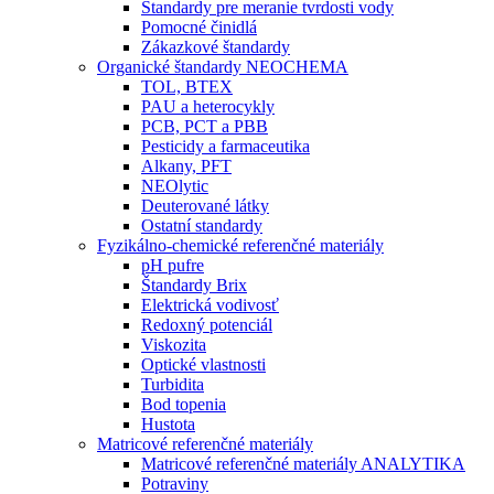
Štandardy pre meranie tvrdosti vody
Pomocné činidlá
Zákazkové štandardy
Organické štandardy NEOCHEMA
TOL, BTEX
PAU a heterocykly
PCB, PCT a PBB
Pesticidy a farmaceutika
Alkany, PFT
NEOlytic
Deuterované látky
Ostatní standardy
Fyzikálno-chemické referenčné materiály
pH pufre
Štandardy Brix
Elektrická vodivosť
Redoxný potenciál
Viskozita
Optické vlastnosti
Turbidita
Bod topenia
Hustota
Matricové referenčné materiály
Matricové referenčné materiály ANALYTIKA
Potraviny