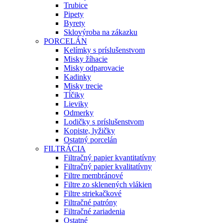
Trubice
Pipety
Byrety
Sklovýroba na zákazku
PORCELÁN
Kelímky s príslušenstvom
Misky žíhacie
Misky odparovacie
Kadinky
Misky trecie
Tĺčiky
Lieviky
Odmerky
Lodičky s príslušenstvom
Kopiste, lyžičky
Ostatný porcelán
FILTRÁCIA
Filtračný papier kvantitatívny
Filtračný papier kvalitatívny
Filtre membránové
Filtre zo sklenených vlákien
Filtre striekačkové
Filtračné patróny
Filtračné zariadenia
Ostatné