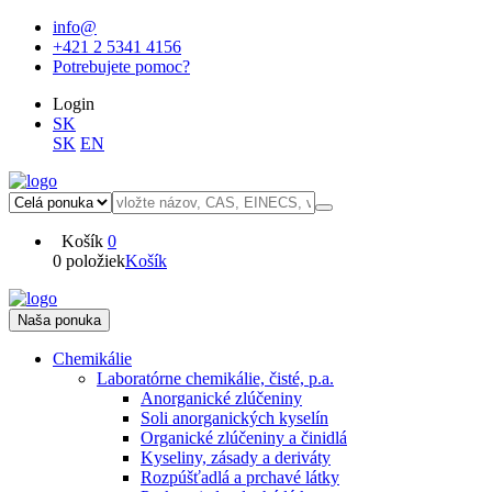
info@
+421 2 5341 4156
Potrebujete pomoc?
Login
SK
SK
EN
Košík
0
0 položiek
Košík
Naša ponuka
Chemikálie
Laboratórne chemikálie, čisté, p.a.
Anorganické zlúčeniny
Soli anorganických kyselín
Organické zlúčeniny a činidlá
Kyseliny, zásady a deriváty
Rozpúšťadlá a prchavé látky