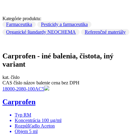
Kategórie produktu:
Farmaceutika
Pesticidy a farmaceutika
Organické štandardy NEOCHEMA
Referenčné materiály
Carprofen - iné balenia, čistota, iný
variant
kat. číslo
CAS číslo
názov
balenie
cena bez DPH
18000-2080-100AC5
Carprofen
Typ
RM
Koncentrácia
100 µg/ml
Rozpúšťadlo
Aceton
Objem
5 ml