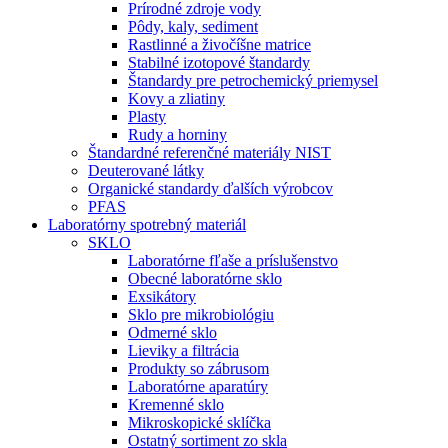
Prírodné zdroje vody
Pôdy, kaly, sediment
Rastlinné a živočíšne matrice
Stabilné izotopové štandardy
Štandardy pre petrochemický priemysel
Kovy a zliatiny
Plasty
Rudy a horniny
Štandardné referenčné materiály NIST
Deuterované látky
Organické standardy ďalších výrobcov
PFAS
Laboratórny spotrebný materiál
SKLO
Laboratórne fľaše a príslušenstvo
Obecné laboratórne sklo
Exsikátory
Sklo pre mikrobiológiu
Odmerné sklo
Lieviky a filtrácia
Produkty so zábrusom
Laboratórne aparatúry
Kremenné sklo
Mikroskopické sklíčka
Ostatný sortiment zo skla