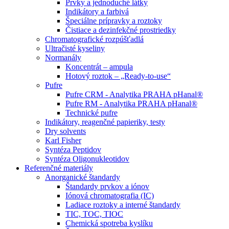
Prvky a jednoduché látky
Indikátory a farbivá
Špeciálne prípravky a roztoky
Čistiace a dezinfekčné prostriedky
Chromatografické rozpúšťadlá
Ultračisté kyseliny
Normanály
Koncentrát – ampula
Hotový roztok – „Ready-to-use“
Pufre
Pufre CRM - Analytika PRAHA pHanal®
Pufre RM - Analytika PRAHA pHanal®
Technické pufre
Indikátory, reagenčné papieriky, testy
Dry solvents
Karl Fisher
Syntéza Peptidov
Syntéza Oligonukleotidov
Referenčné materiály
Anorganické štandardy
Štandardy prvkov a iónov
Iónová chromatografia (IC)
Ladiace roztoky a interné štandardy
TIC, TOC, TIOC
Chemická spotreba kyslíku