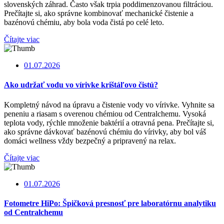
slovenských záhrad. Často však trpia poddimenzovanou filtráciou.
Prečítajte si, ako správne kombinovať mechanické čistenie a
bazénovú chémiu, aby bola voda čistá po celé leto.
Čítajte viac
01.07.2026
Ako udržať vodu vo vírivke krištáľovo čistú?
Kompletný návod na úpravu a čistenie vody vo vírivke. Vyhnite sa
peneniu a riasam s overenou chémiou od Centralchemu. Vysoká
teplota vody, rýchle množenie baktérií a otravná pena. Prečítajte si,
ako správne dávkovať bazénovú chémiu do vírivky, aby bol váš
domáci wellness vždy bezpečný a pripravený na relax.
Čítajte viac
01.07.2026
Fotometre HiPo: Špičková presnosť pre laboratórnu analytiku
od Centralchemu