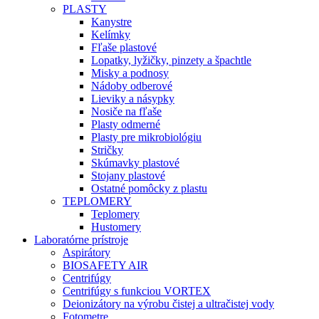
PLASTY
Kanystre
Kelímky
Fľaše plastové
Lopatky, lyžičky, pinzety a špachtle
Misky a podnosy
Nádoby odberové
Lieviky a násypky
Nosiče na fľaše
Plasty odmerné
Plasty pre mikrobiológiu
Stričky
Skúmavky plastové
Stojany plastové
Ostatné pomôcky z plastu
TEPLOMERY
Teplomery
Hustomery
Laboratórne prístroje
Aspirátory
BIOSAFETY AIR
Centrifúgy
Centrifúgy s funkciou VORTEX
Deionizátory na výrobu čistej a ultračistej vody
Fotometre