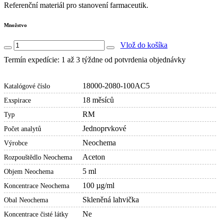
Referenční materiál pro stanovení farmaceutik.
Množstvo
Vlož do košíka
Termín expedície: 1 až 3 týždne od potvrdenia objednávky
18000-2080-100AC5
Katalógové číslo
18 měsíců
Exspirace
RM
Typ
Jednoprvkové
Počet analytů
Neochema
Výrobce
Aceton
Rozpouštědlo Neochema
5 ml
Objem Neochema
100 µg/ml
Koncentrace Neochema
Skleněná lahvička
Obal Neochema
Ne
Koncentrace čisté látky