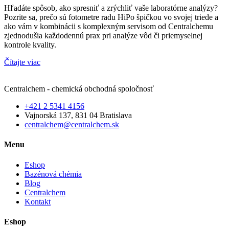
Hľadáte spôsob, ako spresniť a zrýchliť vaše laboratórne analýzy?
Pozrite sa, prečo sú fotometre radu HiPo špičkou vo svojej triede a
ako vám v kombinácii s komplexným servisom od Centralchemu
zjednodušia každodennú prax pri analýze vôd či priemyselnej
kontrole kvality.
Čítajte viac
Centralchem - chemická obchodná spoločnosť
+421 2 5341 4156
Vajnorská 137, 831 04 Bratislava
centralchem@centralchem.sk
Menu
Eshop
Bazénová chémia
Blog
Centralchem
Kontakt
Eshop