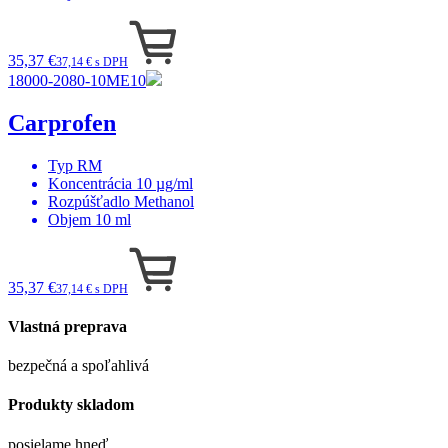
35,37 €
37,14 € s DPH
18000-2080-10ME10
Carprofen
Typ
RM
Koncentrácia
10 µg/ml
Rozpúšťadlo
Methanol
Objem
10 ml
35,37 €
37,14 € s DPH
Vlastná preprava
bezpečná a spoľahlivá
Produkty skladom
posielame hneď