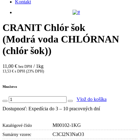
Kontakt
CRANIT Chlór šok
(Modrá voda CHLÓRNAN
(chlór šok))
11,00 €
/ 1kg
bez DPH
13,53 € s DPH (23% DPH)
Množstvo
Vlož do košíka
Dostupnosť: Expedícia do 3 – 10 pracovných dní
M00102-1KG
Katalógové číslo
C3Cl2N3NaO3
Sumárny vzorec