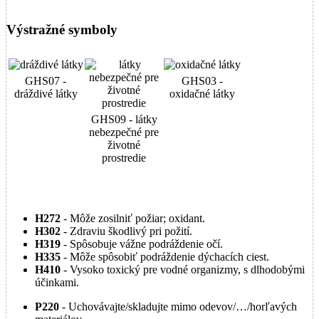
Výstražné symboly
GHS07 -
GHS03 -
dráždivé látky
oxidačné látky
GHS09 - látky
nebezpečné pre
životné
prostredie
H272
- Môže zosilniť požiar; oxidant.
H302
- Zdraviu škodlivý pri požití.
H319
- Spôsobuje vážne podráždenie očí.
H335
- Môže spôsobiť podráždenie dýchacích ciest.
H410
- Vysoko toxický pre vodné organizmy, s dlhodobými
účinkami.
P220
- Uchovávajte/skladujte mimo odevov/…/horľavých