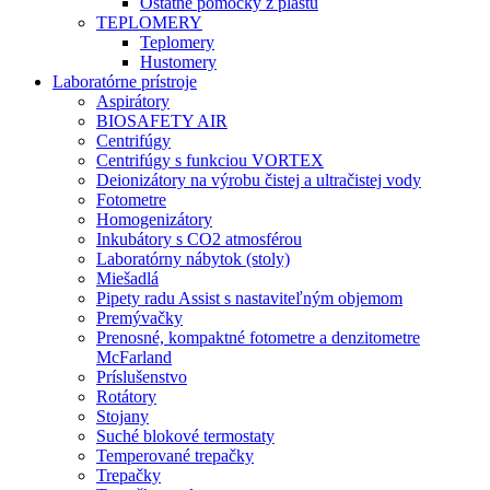
Ostatné pomôcky z plastu
TEPLOMERY
Teplomery
Hustomery
Laboratórne prístroje
Aspirátory
BIOSAFETY AIR
Centrifúgy
Centrifúgy s funkciou VORTEX
Deionizátory na výrobu čistej a ultračistej vody
Fotometre
Homogenizátory
Inkubátory s CO2 atmosférou
Laboratórny nábytok (stoly)
Miešadlá
Pipety radu Assist s nastaviteľným objemom
Premývačky
Prenosné, kompaktné fotometre a denzitometre
McFarland
Príslušenstvo
Rotátory
Stojany
Suché blokové termostaty
Temperované trepačky
Trepačky