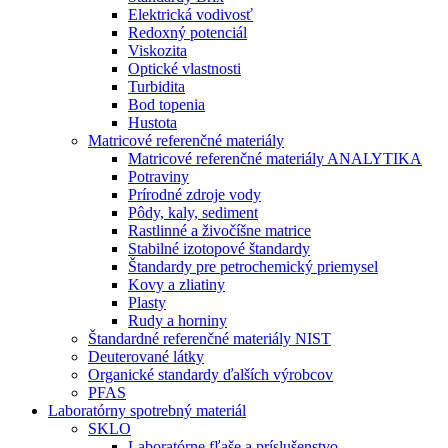
Elektrická vodivosť
Redoxný potenciál
Viskozita
Optické vlastnosti
Turbidita
Bod topenia
Hustota
Matricové referenčné materiály
Matricové referenčné materiály ANALYTIKA
Potraviny
Prírodné zdroje vody
Pôdy, kaly, sediment
Rastlinné a živočíšne matrice
Stabilné izotopové štandardy
Štandardy pre petrochemický priemysel
Kovy a zliatiny
Plasty
Rudy a horniny
Štandardné referenčné materiály NIST
Deuterované látky
Organické standardy ďalších výrobcov
PFAS
Laboratórny spotrebný materiál
SKLO
Laboratórne fľaše a príslušenstvo