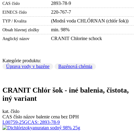
2893-78-9
CAS číslo
220-767-7
EINECS číslo
(Modrá voda CHLÓRNAN (chlór šok))
TYP / Kvalita
min. 98%
Obsah hlavnej zložky
CRANIT Chlorine schock
Anglický názov
Kategórie produktu:
Úprava vody v bazéne
Bazénová chémia
CRANIT Chlór šok - iné balenia, čistota,
iný variant
kat. číslo
CAS číslo
názov
balenie
cena bez DPH
L00759-25G
CAS:
2893-78-9