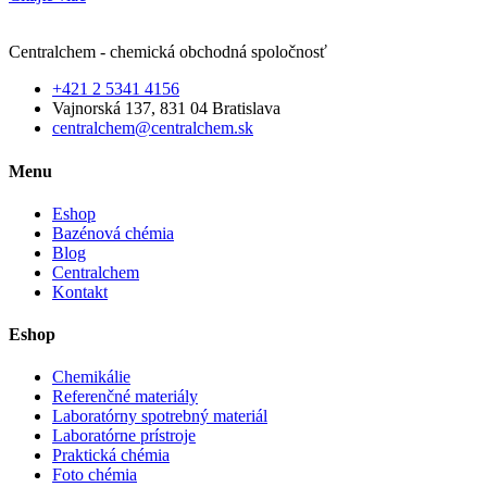
Centralchem - chemická obchodná spoločnosť
+421 2 5341 4156
Vajnorská 137, 831 04 Bratislava
centralchem@centralchem.sk
Menu
Eshop
Bazénová chémia
Blog
Centralchem
Kontakt
Eshop
Chemikálie
Referenčné materiály
Laboratórny spotrebný materiál
Laboratórne prístroje
Praktická chémia
Foto chémia