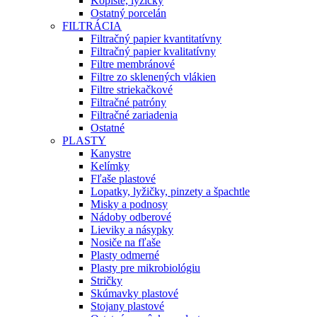
Kopiste, lyžičky
Ostatný porcelán
FILTRÁCIA
Filtračný papier kvantitatívny
Filtračný papier kvalitatívny
Filtre membránové
Filtre zo sklenených vlákien
Filtre striekačkové
Filtračné patróny
Filtračné zariadenia
Ostatné
PLASTY
Kanystre
Kelímky
Fľaše plastové
Lopatky, lyžičky, pinzety a špachtle
Misky a podnosy
Nádoby odberové
Lieviky a násypky
Nosiče na fľaše
Plasty odmerné
Plasty pre mikrobiológiu
Stričky
Skúmavky plastové
Stojany plastové