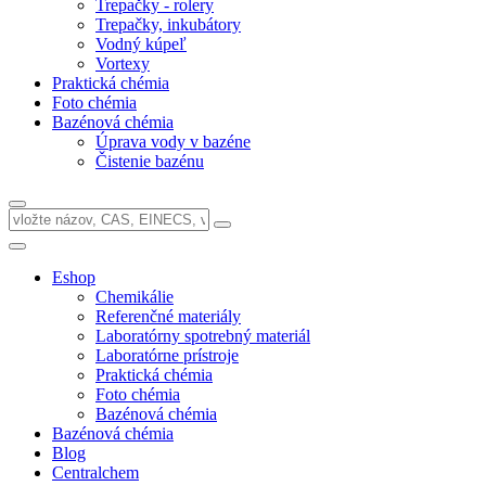
Trepačky - rolery
Trepačky, inkubátory
Vodný kúpeľ
Vortexy
Praktická chémia
Foto chémia
Bazénová chémia
Úprava vody v bazéne
Čistenie bazénu
Eshop
Chemikálie
Referenčné materiály
Laboratórny spotrebný materiál
Laboratórne prístroje
Praktická chémia
Foto chémia
Bazénová chémia
Bazénová chémia
Blog
Centralchem