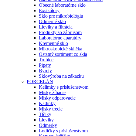
Obecné laboratórne sklo
Exsikátory
Sklo pre mikrobiológiu
Odmerné sklo
Lieviky a filtrácia
Produkty so zábrusom
Laboratórne aparatúry
Kremenné sklo
Mikroskopické sklíčka
Ostatný sortiment zo skla
Trubice
Pipety
Byrety
Sklovýroba na zákazku
PORCELÁN
Kelímky s príslušenstvom
Misky žíhacie
Misky odparovacie
Kadinky
Misky trecie
Tĺčiky
Lieviky
Odmerky
Lodičky s príslušenstvom