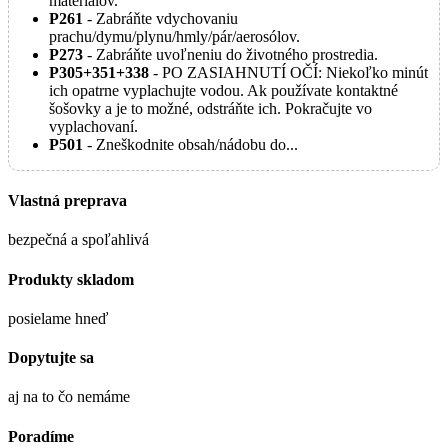
materiálov.
P261
- Zabráňte vdychovaniu
prachu/dymu/plynu/hmly/pár/aerosólov.
P273
- Zabráňte uvoľneniu do životného prostredia.
P305+351+338
- PO ZASIAHNUTÍ OČÍ: Niekoľko minút
ich opatrne vyplachujte vodou. Ak používate kontaktné
šošovky a je to možné, odstráňte ich. Pokračujte vo
vyplachovaní.
P501
- Zneškodnite obsah/nádobu do...
Vlastná preprava
bezpečná a spoľahlivá
Produkty skladom
posielame hneď
Dopytujte sa
aj na to čo nemáme
Poradíme