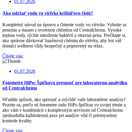
01.07.2026
Ako udržať vodu vo vírivke krištáľovo čistú?
Kompletný návod na úpravu a čistenie vody vo vírivke. Vyhnite sa
peneniu a riasam s overenou chémiou od Centralchemu. Vysoká
teplota vody, rýchle množenie baktérií a otravná pena. Prečítajte si,
ako správne dávkovať bazénovú chémiu do vírivky, aby bol váš
domáci wellness vždy bezpečný a pripravený na relax.
Čítajte viac
01.07.2026
Fotometre HiPo: Špičková presnosť pre laboratórnu analytiku
od Centralchemu
Hľadáte spôsob, ako spresniť a zrýchliť vaše laboratórne analýzy?
Pozrite sa, prečo sú fotometre radu HiPo špičkou vo svojej triede a
ako vám v kombinácii s komplexným servisom od Centralchemu
zjednodušia každodennú prax pri analýze vôd či priemyselnej
kontrole kvality.
Čítajte viac