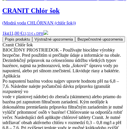
CRANIT Chlór šok
(Modrá voda CHLÓRNAN (chlór šok))
1kg
11,00 €
13,53 € s DPH
Popis produktu
Výstražné upozornenia
Bezpečnostné upozornenia
Cranit Chlór šok
BIOCÍDNY PROSTRIEDOK - Používajte biocídne výrobky
bezpečne. Pred použitím si prečítajte údaje a informácie na obale.
Dezinfekčný prípravok na celosezónnu údržbu všetkých typov
bazénov, najmä na jednorazovú, teda „šokovú“ úpravu vody po
napustení, alebo pri silnom znečistení. Likviduje riasy a baktérie.
Aplikácia
Po napustení bazénu vodou najprv upravte hodnotu pH na 6,8 –
7,6. Následne nalejte počiatočnú dávku prípravku (granulát
rozpustený vo
vode v plastovej nádobe) do zberača (skimmeru) alebo priamo do
bazéna pri zapnutom filtračnom zariadení. Kým nedôjde k
dokonalému premiešaniu prípravku filtračným zariadením je nutné
vylúčiť prítomnosť osôb v bazéne! Chlórovanie sa odporúča robiť
večer. Nasledujúci deň aplikujte chlórové tablety Cranit. Je nutné
udržiavať obsah aktívneho chlóru v rozmedzí 0,3 – 0,8 mg/l a pH
6,8 – 7,6. Pri zvýšenej teplote vody je možné krátkodobo zvýšiť