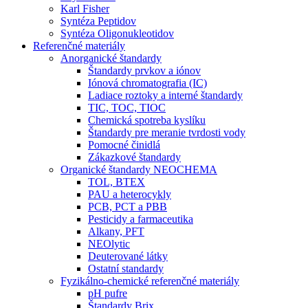
Karl Fisher
Syntéza Peptidov
Syntéza Oligonukleotidov
Referenčné materiály
Anorganické štandardy
Štandardy prvkov a iónov
Iónová chromatografia (IC)
Ladiace roztoky a interné štandardy
TIC, TOC, TIOC
Chemická spotreba kyslíku
Štandardy pre meranie tvrdosti vody
Pomocné činidlá
Zákazkové štandardy
Organické štandardy NEOCHEMA
TOL, BTEX
PAU a heterocykly
PCB, PCT a PBB
Pesticidy a farmaceutika
Alkany, PFT
NEOlytic
Deuterované látky
Ostatní standardy
Fyzikálno-chemické referenčné materiály
pH pufre
Štandardy Brix