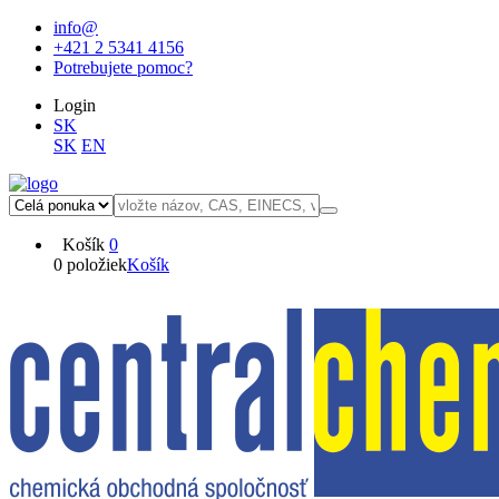
info@
+421 2 5341 4156
Potrebujete pomoc?
Login
SK
SK
EN
Košík
0
0 položiek
Košík