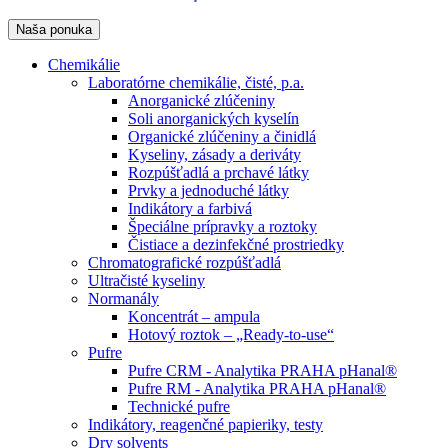
Naša ponuka
Chemikálie
Laboratórne chemikálie, čisté, p.a.
Anorganické zlúčeniny
Soli anorganických kyselín
Organické zlúčeniny a činidlá
Kyseliny, zásady a deriváty
Rozpúšťadlá a prchavé látky
Prvky a jednoduché látky
Indikátory a farbivá
Špeciálne prípravky a roztoky
Čistiace a dezinfekčné prostriedky
Chromatografické rozpúšťadlá
Ultračisté kyseliny
Normanály
Koncentrát – ampula
Hotový roztok – „Ready-to-use“
Pufre
Pufre CRM - Analytika PRAHA pHanal®
Pufre RM - Analytika PRAHA pHanal®
Technické pufre
Indikátory, reagenčné papieriky, testy
Dry solvents