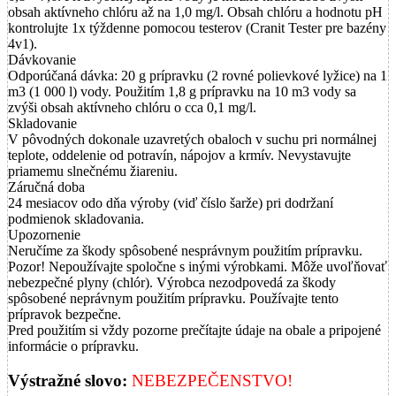
obsah aktívneho chlóru až na 1,0 mg/l. Obsah chlóru a hodnotu pH
kontrolujte 1x týždenne pomocou testerov (Cranit Tester pre bazény
4v1).
Dávkovanie
Odporúčaná dávka: 20 g prípravku (2 rovné polievkové lyžice) na 1
m3 (1 000 l) vody. Použitím 1,8 g prípravku na 10 m3 vody sa
zvýši obsah aktívneho chlóru o cca 0,1 mg/l.
Skladovanie
V pôvodných dokonale uzavretých obaloch v suchu pri normálnej
teplote, oddelenie od potravín, nápojov a krmív. Nevystavujte
priamemu slnečnému žiareniu.
Záručná doba
24 mesiacov odo dňa výroby (viď číslo šarže) pri dodržaní
podmienok skladovania.
Upozornenie
Neručíme za škody spôsobené nesprávnym použitím prípravku.
Pozor! Nepoužívajte spoločne s inými výrobkami. Môže uvoľňovať
nebezpečné plyny (chlór). Výrobca nezodpovedá za škody
spôsobené neprávnym použitím prípravku. Používajte tento
prípravok bezpečne.
Pred použitím si vždy pozorne prečítajte údaje na obale a pripojené
informácie o prípravku.
Výstražné slovo:
NEBEZPEČENSTVO!