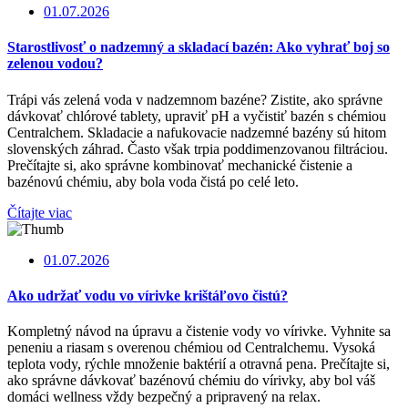
01.07.2026
Starostlivosť o nadzemný a skladací bazén: Ako vyhrať boj so
zelenou vodou?
Trápi vás zelená voda v nadzemnom bazéne? Zistite, ako správne
dávkovať chlórové tablety, upraviť pH a vyčistiť bazén s chémiou
Centralchem. Skladacie a nafukovacie nadzemné bazény sú hitom
slovenských záhrad. Často však trpia poddimenzovanou filtráciou.
Prečítajte si, ako správne kombinovať mechanické čistenie a
bazénovú chémiu, aby bola voda čistá po celé leto.
Čítajte viac
01.07.2026
Ako udržať vodu vo vírivke krištáľovo čistú?
Kompletný návod na úpravu a čistenie vody vo vírivke. Vyhnite sa
peneniu a riasam s overenou chémiou od Centralchemu. Vysoká
teplota vody, rýchle množenie baktérií a otravná pena. Prečítajte si,
ako správne dávkovať bazénovú chémiu do vírivky, aby bol váš
domáci wellness vždy bezpečný a pripravený na relax.