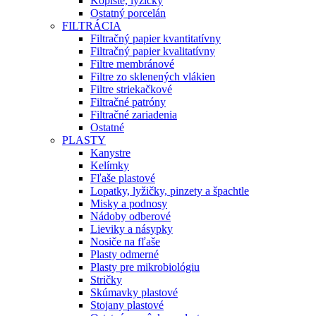
Kopiste, lyžičky
Ostatný porcelán
FILTRÁCIA
Filtračný papier kvantitatívny
Filtračný papier kvalitatívny
Filtre membránové
Filtre zo sklenených vlákien
Filtre striekačkové
Filtračné patróny
Filtračné zariadenia
Ostatné
PLASTY
Kanystre
Kelímky
Fľaše plastové
Lopatky, lyžičky, pinzety a špachtle
Misky a podnosy
Nádoby odberové
Lieviky a násypky
Nosiče na fľaše
Plasty odmerné
Plasty pre mikrobiológiu
Stričky
Skúmavky plastové
Stojany plastové