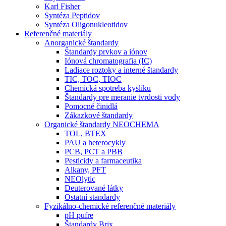
Karl Fisher
Syntéza Peptidov
Syntéza Oligonukleotidov
Referenčné materiály
Anorganické štandardy
Štandardy prvkov a iónov
Iónová chromatografia (IC)
Ladiace roztoky a interné štandardy
TIC, TOC, TIOC
Chemická spotreba kyslíku
Štandardy pre meranie tvrdosti vody
Pomocné činidlá
Zákazkové štandardy
Organické štandardy NEOCHEMA
TOL, BTEX
PAU a heterocykly
PCB, PCT a PBB
Pesticidy a farmaceutika
Alkany, PFT
NEOlytic
Deuterované látky
Ostatní standardy
Fyzikálno-chemické referenčné materiály
pH pufre
Štandardy Brix