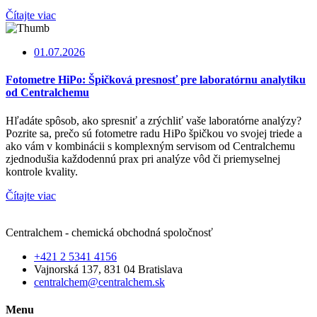
Čítajte viac
01.07.2026
Fotometre HiPo: Špičková presnosť pre laboratórnu analytiku
od Centralchemu
Hľadáte spôsob, ako spresniť a zrýchliť vaše laboratórne analýzy?
Pozrite sa, prečo sú fotometre radu HiPo špičkou vo svojej triede a
ako vám v kombinácii s komplexným servisom od Centralchemu
zjednodušia každodennú prax pri analýze vôd či priemyselnej
kontrole kvality.
Čítajte viac
Centralchem - chemická obchodná spoločnosť
+421 2 5341 4156
Vajnorská 137, 831 04 Bratislava
centralchem@centralchem.sk
Menu