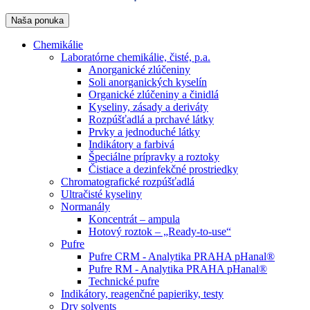
Naša ponuka
Chemikálie
Laboratórne chemikálie, čisté, p.a.
Anorganické zlúčeniny
Soli anorganických kyselín
Organické zlúčeniny a činidlá
Kyseliny, zásady a deriváty
Rozpúšťadlá a prchavé látky
Prvky a jednoduché látky
Indikátory a farbivá
Špeciálne prípravky a roztoky
Čistiace a dezinfekčné prostriedky
Chromatografické rozpúšťadlá
Ultračisté kyseliny
Normanály
Koncentrát – ampula
Hotový roztok – „Ready-to-use“
Pufre
Pufre CRM - Analytika PRAHA pHanal®
Pufre RM - Analytika PRAHA pHanal®
Technické pufre
Indikátory, reagenčné papieriky, testy
Dry solvents