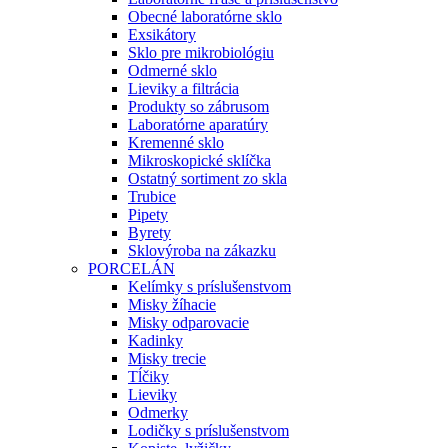
Obecné laboratórne sklo
Exsikátory
Sklo pre mikrobiológiu
Odmerné sklo
Lieviky a filtrácia
Produkty so zábrusom
Laboratórne aparatúry
Kremenné sklo
Mikroskopické sklíčka
Ostatný sortiment zo skla
Trubice
Pipety
Byrety
Sklovýroba na zákazku
PORCELÁN
Kelímky s príslušenstvom
Misky žíhacie
Misky odparovacie
Kadinky
Misky trecie
Tĺčiky
Lieviky
Odmerky
Lodičky s príslušenstvom