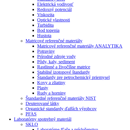
Elektrická vodivosť
Redoxný potenciál
Viskozita
Optické vlastnosti
Turbidita
Bod topenia
Hustota
Matricové referenčné materiály
Matricové referenčné materiály ANALYTIKA
Potraviny
Prírodné zdroje vody
Pôdy, kaly, sediment
Rastlinné a živočíšne matrice
Stabilné izotopové štandardy
Štandardy pre petrochemický priemysel
Kovy a zliatiny
Plasty
Rudy a horniny
Štandardné referenčné materiály NIST
Deuterované látky
Organické standardy ďalších výrobcov
PFAS
Laboratórny spotrebný materiál
SKLO
Laboratórne fľaše a príslušenstvo