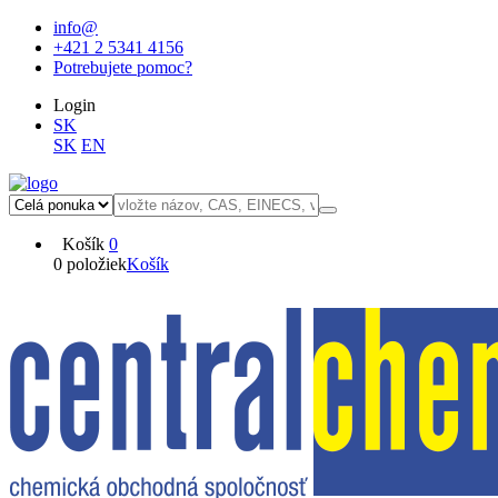
info@
+421 2 5341 4156
Potrebujete pomoc?
Login
SK
SK
EN
Košík
0
0 položiek
Košík