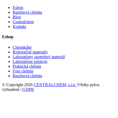
Eshop
Bazénová chémia
Blog
Centralchem
Kontakt
Eshop
Chemikálie
Referenčné materiály
Laboratórny spotrebný materiál
Laboratórne prístroje
Praktická chémia
Foto chémia
Bazénová chémia
© Copyright 2026
CENTRALCHEM, s.r.o.
Všetky práva
vyhradené |
GDPR