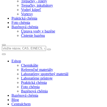
Trepačky - rolery
Trepačky, inkubátory
Vodný kúpeľ
Vortexy
Praktická chémia
Foto chémia
Bazénová chémia
Úprava vody v bazéne
Čistenie bazénu
Eshop
Chemikálie
Referenčné materiály
Laboratórny spotrebný materiál
Laboratórne prístroje
Praktická chémia
Foto chémia
Bazénová chémia
Bazénová chémia
Blog
Centralchem