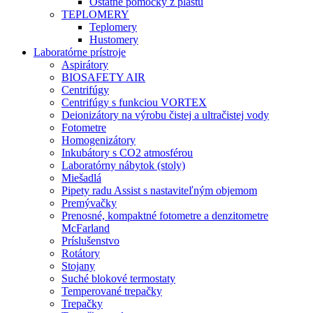
Ostatné pomôcky z plastu
TEPLOMERY
Teplomery
Hustomery
Laboratórne prístroje
Aspirátory
BIOSAFETY AIR
Centrifúgy
Centrifúgy s funkciou VORTEX
Deionizátory na výrobu čistej a ultračistej vody
Fotometre
Homogenizátory
Inkubátory s CO2 atmosférou
Laboratórny nábytok (stoly)
Miešadlá
Pipety radu Assist s nastaviteľným objemom
Premývačky
Prenosné, kompaktné fotometre a denzitometre
McFarland
Príslušenstvo
Rotátory
Stojany
Suché blokové termostaty
Temperované trepačky
Trepačky