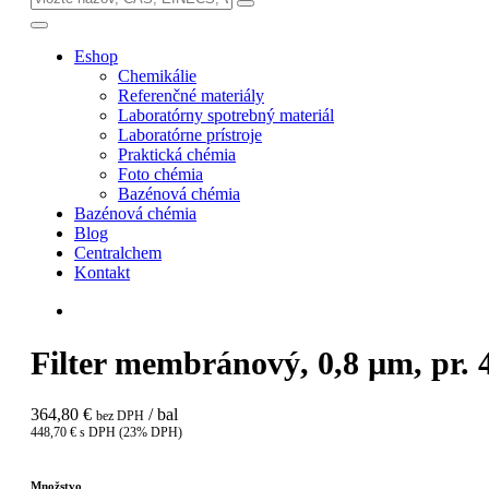
Eshop
Chemikálie
Referenčné materiály
Laboratórny spotrebný materiál
Laboratórne prístroje
Praktická chémia
Foto chémia
Bazénová chémia
Bazénová chémia
Blog
Centralchem
Kontakt
Filter membránový, 0,8 µm, pr. 
364,80 €
/ bal
bez DPH
448,70 € s DPH (23% DPH)
Množstvo