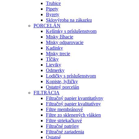
Trubice
Pipety
Byrety
Sklovýroba na zákazku
PORCELÁN
Kelímky s príslušenstvom
Misky žíhacie
Misky odparovacie
Kadinky
Misky trecie
Tĺčiky
Lieviky
Odmerky
Lodičky s príslušenstvom
Kopiste, lyžičky
Ostatný porcelán
FILTRÁCIA
Filtračný papier kvantitatívny
Filtračný papier kvalitatívny
Filtre membránové
Filtre zo sklenených vlákien
Filtre striekačkové
Filtračné patróny
Filtračné zariadenia
Ostatné