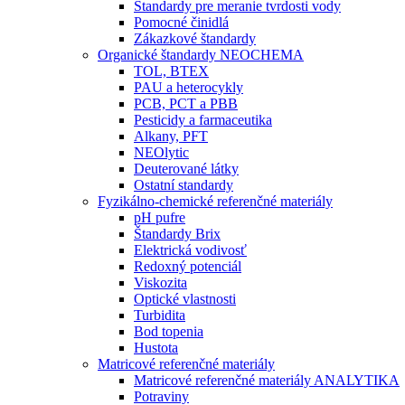
Štandardy pre meranie tvrdosti vody
Pomocné činidlá
Zákazkové štandardy
Organické štandardy NEOCHEMA
TOL, BTEX
PAU a heterocykly
PCB, PCT a PBB
Pesticidy a farmaceutika
Alkany, PFT
NEOlytic
Deuterované látky
Ostatní standardy
Fyzikálno-chemické referenčné materiály
pH pufre
Štandardy Brix
Elektrická vodivosť
Redoxný potenciál
Viskozita
Optické vlastnosti
Turbidita
Bod topenia
Hustota
Matricové referenčné materiály
Matricové referenčné materiály ANALYTIKA
Potraviny