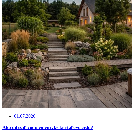
01.07.2026
Ako udržať vodu vo vírivke krištáľovo čistú?