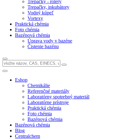
Trepačky - rolery
Trepačky, inkubátory
Vodný kúpeľ
Vortexy
Praktická chémia
Foto chémia
Bazénová chémia
Úprava vody v bazéne
Čistenie bazénu
Eshop
Chemikálie
Referenčné materiály
Laboratórny spotrebný materiál
Laboratórne prístroje
Praktická chémia
Foto chémia
Bazénová chémia
Bazénová chémia
Blog
Centralchem