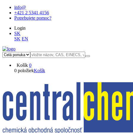
info@
+421 2 5341 4156
Potrebujete pomoc?
Login
SK
SK
EN
Košík
0
0 položiek
Košík