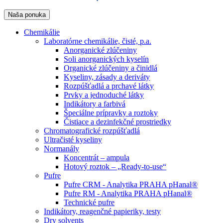
Naša ponuka
Chemikálie
Laboratórne chemikálie, čisté, p.a.
Anorganické zlúčeniny
Soli anorganických kyselín
Organické zlúčeniny a činidlá
Kyseliny, zásady a deriváty
Rozpúšťadlá a prchavé látky
Prvky a jednoduché látky
Indikátory a farbivá
Špeciálne prípravky a roztoky
Čistiace a dezinfekčné prostriedky
Chromatografické rozpúšťadlá
Ultračisté kyseliny
Normanály
Koncentrát – ampula
Hotový roztok – „Ready-to-use“
Pufre
Pufre CRM - Analytika PRAHA pHanal®
Pufre RM - Analytika PRAHA pHanal®
Technické pufre
Indikátory, reagenčné papieriky, testy
Dry solvents