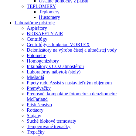
Ostatné pomôcky z plastu
TEPLOMERY
Teplomery
Hustomery
Laboratórne prístroje
Aspirátory
BIOSAFETY AIR
Centrifúgy
Centrifúgy s funkciou VORTEX
Deionizátory na výrobu čistej a ultračistej vody
Fotometre
Homogenizátory
Inkubátory s CO2 atmosférou
Laboratórny nábytok (stoly)
Miešadlá
Pipety radu Assist s nastaviteľným objemom
Premývačky
Prenosné, kompaktné fotometre a denzitometre
McFarland
Príslušenstvo
Rotátory
Stojany
Suché blokové termostaty
Temperované trepačky
Trepačky