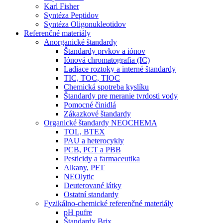
Karl Fisher
Syntéza Peptidov
Syntéza Oligonukleotidov
Referenčné materiály
Anorganické štandardy
Štandardy prvkov a iónov
Iónová chromatografia (IC)
Ladiace roztoky a interné štandardy
TIC, TOC, TIOC
Chemická spotreba kyslíku
Štandardy pre meranie tvrdosti vody
Pomocné činidlá
Zákazkové štandardy
Organické štandardy NEOCHEMA
TOL, BTEX
PAU a heterocykly
PCB, PCT a PBB
Pesticidy a farmaceutika
Alkany, PFT
NEOlytic
Deuterované látky
Ostatní standardy
Fyzikálno-chemické referenčné materiály
pH pufre
Štandardy Brix