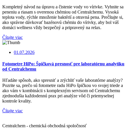
Kompletný návod na úpravu a čistenie vody vo vírivke. Vyhnite sa
peneniu a riasam s overenou chémiou od Centralchemu. Vysoká
teplota vody, rýchle množenie baktérií a otravná pena. Prečítajte si,
ako správne dávkovať bazénovú chémiu do vírivky, aby bol váš
domáci wellness vždy bezpečný a pripravený na relax.
Čítajte viac
01.07.2026
Fotometre HiPo: Špičková presnosť pre laboratórnu analytiku
od Centralchemu
Hľadáte spôsob, ako spresniť a zrýchliť vaše laboratórne analýzy?
Pozrite sa, prečo sú fotometre radu HiPo špičkou vo svojej triede a
ako vám v kombinácii s komplexným servisom od Centralchemu
zjednodušia každodennú prax pri analýze vôd či priemyselnej
kontrole kvality.
Čítajte viac
Centralchem - chemická obchodná spoločnosť