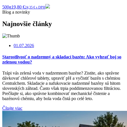
500g
19,80 €
24,35 € s DPH
Blog a novinky
Najnovšie články
01.07.2026
Starostlivosť o nadzemný a skladací bazén: Ako vyhrať boj so
zelenou vodou?
Trápi vás zelená voda v nadzemnom bazéne? Zistite, ako správne
dávkovať chlórové tablety, upraviť pH a vyčistiť bazén s chémiou
Centralchem. Skladacie a nafukovacie nadzemné bazény sú hitom
slovenských záhrad. Často však trpia poddimenzovanou filtráciou.
Prečítajte si, ako správne kombinovať mechanické čistenie a
bazénovú chémiu, aby bola voda čistá po celé leto.
Čítajte viac