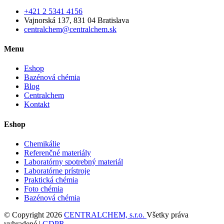
+421 2 5341 4156
Vajnorská 137, 831 04 Bratislava
centralchem@centralchem.sk
Menu
Eshop
Bazénová chémia
Blog
Centralchem
Kontakt
Eshop
Chemikálie
Referenčné materiály
Laboratórny spotrebný materiál
Laboratórne prístroje
Praktická chémia
Foto chémia
Bazénová chémia
© Copyright 2026
CENTRALCHEM, s.r.o.
Všetky práva
vyhradené |
GDPR