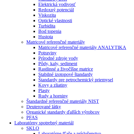
Elektrická vodivosť
Redoxný potenciál
Viskozita
Optické vlastnosti
Turbidita
Bod topenia
Hustota
Matricové referenčné materiály
Matricové referenčné materiály ANALYTIKA
Potraviny
Prírodné zdroje vody
Pôdy, kaly, sediment
Rastlinné a živočíšne matrice
Stabilné izotopové štandardy
Štandardy pre petrochemický priemysel
Kovy a zliatiny
Plasty
Rudy a horniny
Štandardné referenčné materiály NIST
Deuterované látky
Organické standardy ďalších výrobcov
PFAS
Laboratórny spotrebný materiál
SKLO
Laboratórne fľaše a príslušenstvo