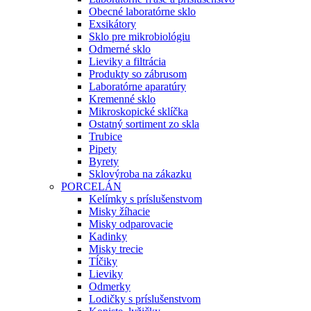
Obecné laboratórne sklo
Exsikátory
Sklo pre mikrobiológiu
Odmerné sklo
Lieviky a filtrácia
Produkty so zábrusom
Laboratórne aparatúry
Kremenné sklo
Mikroskopické sklíčka
Ostatný sortiment zo skla
Trubice
Pipety
Byrety
Sklovýroba na zákazku
PORCELÁN
Kelímky s príslušenstvom
Misky žíhacie
Misky odparovacie
Kadinky
Misky trecie
Tĺčiky
Lieviky
Odmerky
Lodičky s príslušenstvom