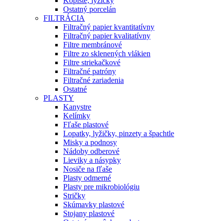
Kopiste, lyžičky
Ostatný porcelán
FILTRÁCIA
Filtračný papier kvantitatívny
Filtračný papier kvalitatívny
Filtre membránové
Filtre zo sklenených vlákien
Filtre striekačkové
Filtračné patróny
Filtračné zariadenia
Ostatné
PLASTY
Kanystre
Kelímky
Fľaše plastové
Lopatky, lyžičky, pinzety a špachtle
Misky a podnosy
Nádoby odberové
Lieviky a násypky
Nosiče na fľaše
Plasty odmerné
Plasty pre mikrobiológiu
Stričky
Skúmavky plastové
Stojany plastové