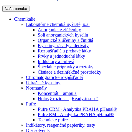
Naša ponuka
Chemikálie
Laboratórne chemikálie, čisté, p.a.
Anorganické zlúčeniny
Soli anorganických kyselín
Organické zlúčeniny a činidlá
Kyseliny, zásady a deriváty
Rozpúšťadlá a prchavé látky
Prvky a jednoduché látky
Indikátory a farbivá
Špeciálne prípravky a roztoky
Čistiace a dezinfekčné prostriedky
Chromatografické rozpúšťadlá
Ultračisté kyseliny
Normanály
Koncentrát – ampula
Hotový roztok – „Ready-to-use“
Pufre
Pufre CRM - Analytika PRAHA pHanal®
Pufre RM - Analytika PRAHA pHanal®
Technické pufre
Indikátory, reagenčné papieriky, testy
Dry solvents