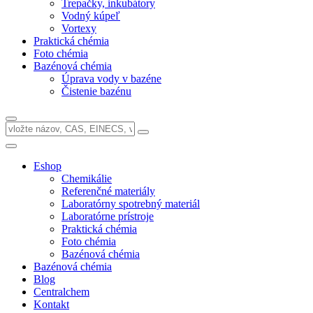
Trepačky, inkubátory
Vodný kúpeľ
Vortexy
Praktická chémia
Foto chémia
Bazénová chémia
Úprava vody v bazéne
Čistenie bazénu
Eshop
Chemikálie
Referenčné materiály
Laboratórny spotrebný materiál
Laboratórne prístroje
Praktická chémia
Foto chémia
Bazénová chémia
Bazénová chémia
Blog
Centralchem
Kontakt