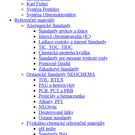
Karl Fisher
Syntéza Peptidov
Syntéza Oligonukleotidov
Referenčné materiály
Anorganické štandardy
Štandardy prvkov a iónov
Iónová chromatografia (IC)
Ladiace roztoky a interné štandardy
TIC, TOC, TIOC
Chemická spotreba kyslíku
Štandardy pre meranie tvrdosti vody
Pomocné činidlá
Zákazkové štandardy
Organické štandardy NEOCHEMA
TOL, BTEX
PAU a heterocykly
PCB, PCT a PBB
Pesticidy a farmaceutika
Alkany, PFT
NEOlytic
Deuterované látky
Ostatní standardy
Fyzikálno-chemické referenčné materiály
pH pufre
Štandardy Brix