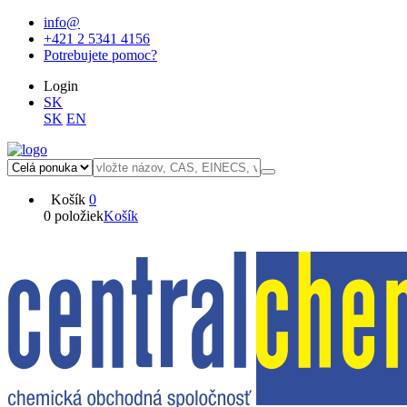
info@
+421 2 5341 4156
Potrebujete pomoc?
Login
SK
SK
EN
Košík
0
0 položiek
Košík