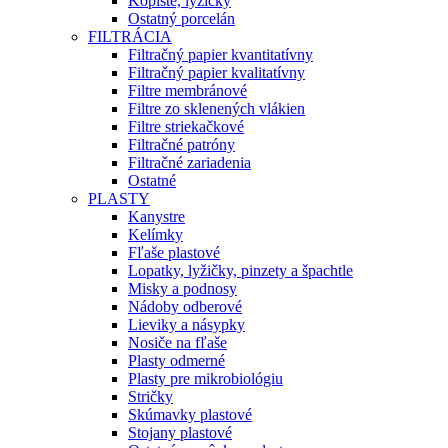
Kopiste, lyžičky
Ostatný porcelán
FILTRÁCIA
Filtračný papier kvantitatívny
Filtračný papier kvalitatívny
Filtre membránové
Filtre zo sklenených vlákien
Filtre striekačkové
Filtračné patróny
Filtračné zariadenia
Ostatné
PLASTY
Kanystre
Kelímky
Fľaše plastové
Lopatky, lyžičky, pinzety a špachtle
Misky a podnosy
Nádoby odberové
Lieviky a násypky
Nosiče na fľaše
Plasty odmerné
Plasty pre mikrobiológiu
Stričky
Skúmavky plastové
Stojany plastové