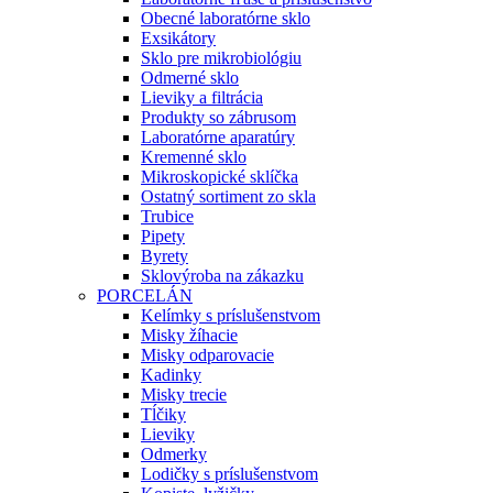
Obecné laboratórne sklo
Exsikátory
Sklo pre mikrobiológiu
Odmerné sklo
Lieviky a filtrácia
Produkty so zábrusom
Laboratórne aparatúry
Kremenné sklo
Mikroskopické sklíčka
Ostatný sortiment zo skla
Trubice
Pipety
Byrety
Sklovýroba na zákazku
PORCELÁN
Kelímky s príslušenstvom
Misky žíhacie
Misky odparovacie
Kadinky
Misky trecie
Tĺčiky
Lieviky
Odmerky
Lodičky s príslušenstvom