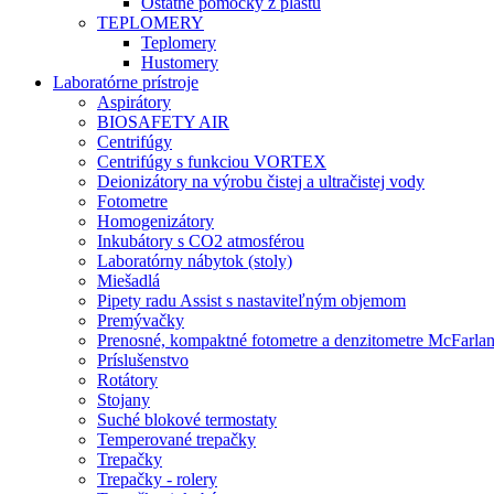
Ostatné pomôcky z plastu
TEPLOMERY
Teplomery
Hustomery
Laboratórne prístroje
Aspirátory
BIOSAFETY AIR
Centrifúgy
Centrifúgy s funkciou VORTEX
Deionizátory na výrobu čistej a ultračistej vody
Fotometre
Homogenizátory
Inkubátory s CO2 atmosférou
Laboratórny nábytok (stoly)
Miešadlá
Pipety radu Assist s nastaviteľným objemom
Premývačky
Prenosné, kompaktné fotometre a denzitometre McFarla
Príslušenstvo
Rotátory
Stojany
Suché blokové termostaty
Temperované trepačky
Trepačky
Trepačky - rolery