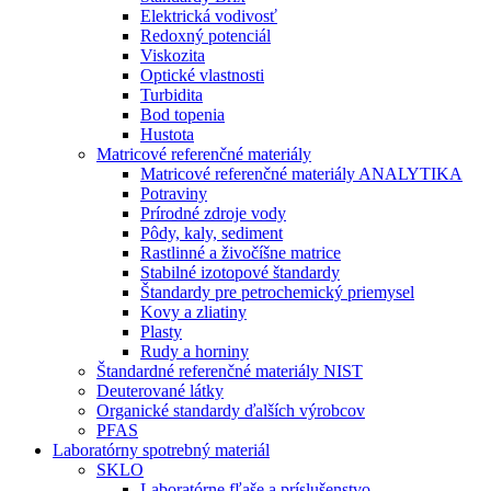
Elektrická vodivosť
Redoxný potenciál
Viskozita
Optické vlastnosti
Turbidita
Bod topenia
Hustota
Matricové referenčné materiály
Matricové referenčné materiály ANALYTIKA
Potraviny
Prírodné zdroje vody
Pôdy, kaly, sediment
Rastlinné a živočíšne matrice
Stabilné izotopové štandardy
Štandardy pre petrochemický priemysel
Kovy a zliatiny
Plasty
Rudy a horniny
Štandardné referenčné materiály NIST
Deuterované látky
Organické standardy ďalších výrobcov
PFAS
Laboratórny spotrebný materiál
SKLO
Laboratórne fľaše a príslušenstvo