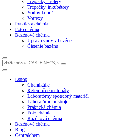
Trepačky - rolery
Trepačky, inkubátory
Vodný kúpeľ
Vortexy
Praktická chémia
Foto chémia
Bazénová chémia
Úprava vody v bazéne
Čistenie bazénu
Eshop
Chemikálie
Referenčné materiály
Laboratórny spotrebný materiál
Laboratórne prístroje
Praktická chémia
Foto chémia
Bazénová chémia
Bazénová chémia
Blog
Centralchem