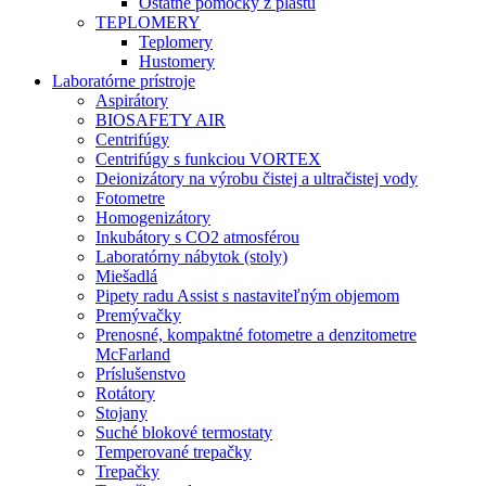
Ostatné pomôcky z plastu
TEPLOMERY
Teplomery
Hustomery
Laboratórne prístroje
Aspirátory
BIOSAFETY AIR
Centrifúgy
Centrifúgy s funkciou VORTEX
Deionizátory na výrobu čistej a ultračistej vody
Fotometre
Homogenizátory
Inkubátory s CO2 atmosférou
Laboratórny nábytok (stoly)
Miešadlá
Pipety radu Assist s nastaviteľným objemom
Premývačky
Prenosné, kompaktné fotometre a denzitometre
McFarland
Príslušenstvo
Rotátory
Stojany
Suché blokové termostaty
Temperované trepačky
Trepačky