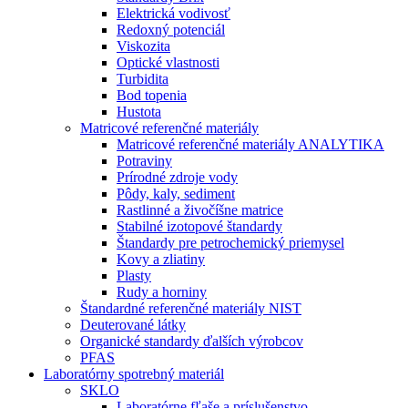
Elektrická vodivosť
Redoxný potenciál
Viskozita
Optické vlastnosti
Turbidita
Bod topenia
Hustota
Matricové referenčné materiály
Matricové referenčné materiály ANALYTIKA
Potraviny
Prírodné zdroje vody
Pôdy, kaly, sediment
Rastlinné a živočíšne matrice
Stabilné izotopové štandardy
Štandardy pre petrochemický priemysel
Kovy a zliatiny
Plasty
Rudy a horniny
Štandardné referenčné materiály NIST
Deuterované látky
Organické standardy ďalších výrobcov
PFAS
Laboratórny spotrebný materiál
SKLO
Laboratórne fľaše a príslušenstvo