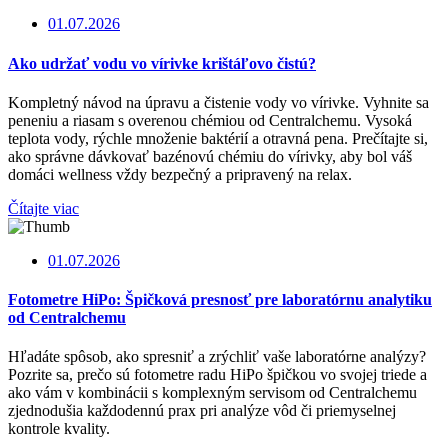
01.07.2026
Ako udržať vodu vo vírivke krištáľovo čistú?
Kompletný návod na úpravu a čistenie vody vo vírivke. Vyhnite sa
peneniu a riasam s overenou chémiou od Centralchemu. Vysoká
teplota vody, rýchle množenie baktérií a otravná pena. Prečítajte si,
ako správne dávkovať bazénovú chémiu do vírivky, aby bol váš
domáci wellness vždy bezpečný a pripravený na relax.
Čítajte viac
01.07.2026
Fotometre HiPo: Špičková presnosť pre laboratórnu analytiku
od Centralchemu
Hľadáte spôsob, ako spresniť a zrýchliť vaše laboratórne analýzy?
Pozrite sa, prečo sú fotometre radu HiPo špičkou vo svojej triede a
ako vám v kombinácii s komplexným servisom od Centralchemu
zjednodušia každodennú prax pri analýze vôd či priemyselnej
kontrole kvality.