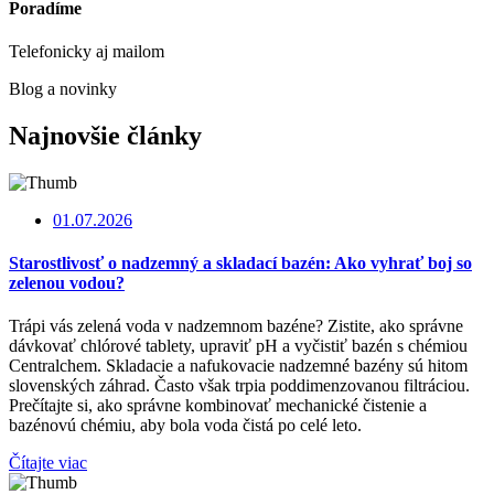
Poradíme
Telefonicky aj mailom
Blog a novinky
Najnovšie články
01.07.2026
Starostlivosť o nadzemný a skladací bazén: Ako vyhrať boj so
zelenou vodou?
Trápi vás zelená voda v nadzemnom bazéne? Zistite, ako správne
dávkovať chlórové tablety, upraviť pH a vyčistiť bazén s chémiou
Centralchem. Skladacie a nafukovacie nadzemné bazény sú hitom
slovenských záhrad. Často však trpia poddimenzovanou filtráciou.
Prečítajte si, ako správne kombinovať mechanické čistenie a
bazénovú chémiu, aby bola voda čistá po celé leto.
Čítajte viac