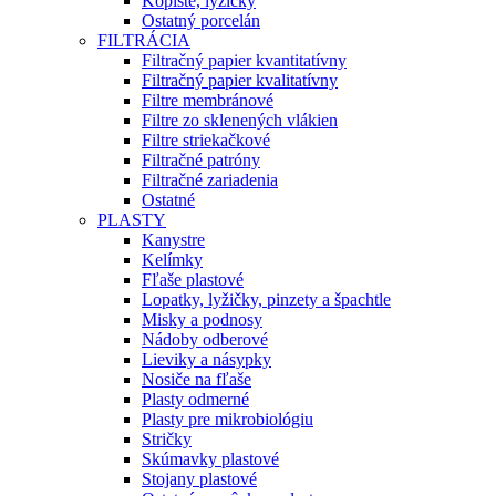
Kopiste, lyžičky
Ostatný porcelán
FILTRÁCIA
Filtračný papier kvantitatívny
Filtračný papier kvalitatívny
Filtre membránové
Filtre zo sklenených vlákien
Filtre striekačkové
Filtračné patróny
Filtračné zariadenia
Ostatné
PLASTY
Kanystre
Kelímky
Fľaše plastové
Lopatky, lyžičky, pinzety a špachtle
Misky a podnosy
Nádoby odberové
Lieviky a násypky
Nosiče na fľaše
Plasty odmerné
Plasty pre mikrobiológiu
Stričky
Skúmavky plastové
Stojany plastové