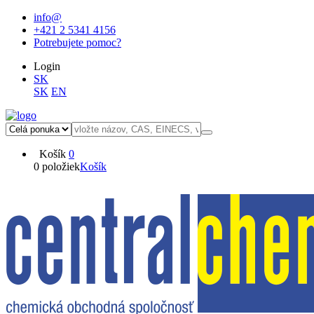
info@
+421 2 5341 4156
Potrebujete pomoc?
Login
SK
SK
EN
Košík
0
0 položiek
Košík