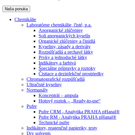
Naša ponuka
Chemikálie
Laboratórne chemikálie, čisté, p.a.
Anorganické zlúčeniny
Soli anorganických kyselín
Organické zlúčeniny a činidlá
Kyseliny, zásady a deriváty
Rozpúšťadlá a prchavé látky
Prvky a jednoduché látky
Indikátory a farbivá
Špeciálne prípravky a roztoky
Čistiace a dezinfekčné prostriedky
Chromatografické rozpúšťadlá
Ultračisté kyseliny
Normanály
Koncentrát – ampula
Hotový roztok – „Ready-to-use“
Pufre
Pufre CRM - Analytika PRAHA pHanal®
Pufre RM - Analytika PRAHA pHanal®
Technické pufre
Indikátory, reagenčné papieriky, testy
Dry solvents