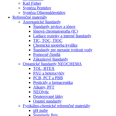
Karl Fisher
Syntéza Peptidov
Syntéza Oligonukleotidov
Referenčné materiály
Anorganické štandardy
Štandardy prvkov a iónov
Iónová chromatografia (IC)
Ladiace roztoky a interné štandardy
TIC, TOC, TIOC
Chemická spotreba kyslíku
Štandardy pre meranie tvrdosti vody
Pomocné činidlá
Zákazkové štandardy
Organické štandardy NEOCHEMA
TOL, BTEX
PAU a heterocykly
PCB, PCT a PBB
Pesticidy a farmaceutika
Alkany, PFT
NEOlytic
Deuterované látky
Ostatní standardy
Fyzikálno-chemické referenčné materiály
pH pufre
Štandardy Brix