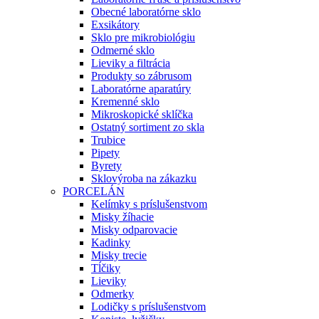
Obecné laboratórne sklo
Exsikátory
Sklo pre mikrobiológiu
Odmerné sklo
Lieviky a filtrácia
Produkty so zábrusom
Laboratórne aparatúry
Kremenné sklo
Mikroskopické sklíčka
Ostatný sortiment zo skla
Trubice
Pipety
Byrety
Sklovýroba na zákazku
PORCELÁN
Kelímky s príslušenstvom
Misky žíhacie
Misky odparovacie
Kadinky
Misky trecie
Tĺčiky
Lieviky
Odmerky
Lodičky s príslušenstvom