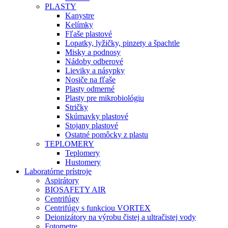
PLASTY
Kanystre
Kelímky
Fľaše plastové
Lopatky, lyžičky, pinzety a špachtle
Misky a podnosy
Nádoby odberové
Lieviky a násypky
Nosiče na fľaše
Plasty odmerné
Plasty pre mikrobiológiu
Stričky
Skúmavky plastové
Stojany plastové
Ostatné pomôcky z plastu
TEPLOMERY
Teplomery
Hustomery
Laboratórne prístroje
Aspirátory
BIOSAFETY AIR
Centrifúgy
Centrifúgy s funkciou VORTEX
Deionizátory na výrobu čistej a ultračistej vody
Fotometre