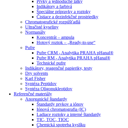
Prvky a jednoduché látky
Indikátory a farbivá
Špeciálne prípravky a roztoky
Čistiace a dezinfekčné prostriedky
Chromatografické rozpúšťadlá
Ultračisté kyseliny
Normanály
Koncentrát – ampula
Hotový roztok – „Ready-to-use“
Pufre
Pufre CRM - Analytika PRAHA pHanal®
Pufre RM - Analytika PRAHA pHanal®
Technické pufre
Indikátory, reagenčné papieriky, testy
Dry solvents
Karl Fisher
Syntéza Peptidov
Syntéza Oligonukleotidov
Referenčné materiály
Anorganické štandardy
Štandardy prvkov a iónov
Iónová chromatografia (IC)
Ladiace roztoky a interné štandardy
TIC, TOC, TIOC
Chemická spotreba kyslíku