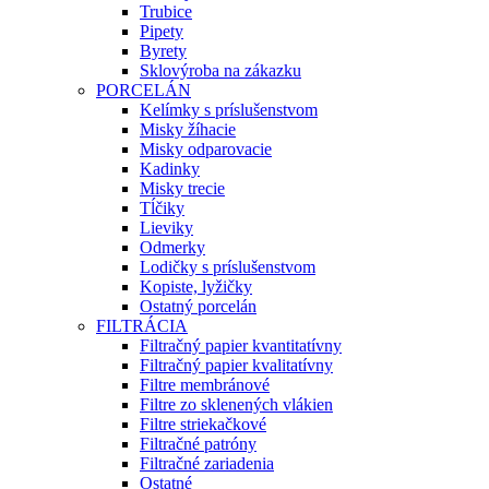
Trubice
Pipety
Byrety
Sklovýroba na zákazku
PORCELÁN
Kelímky s príslušenstvom
Misky žíhacie
Misky odparovacie
Kadinky
Misky trecie
Tĺčiky
Lieviky
Odmerky
Lodičky s príslušenstvom
Kopiste, lyžičky
Ostatný porcelán
FILTRÁCIA
Filtračný papier kvantitatívny
Filtračný papier kvalitatívny
Filtre membránové
Filtre zo sklenených vlákien
Filtre striekačkové
Filtračné patróny
Filtračné zariadenia
Ostatné