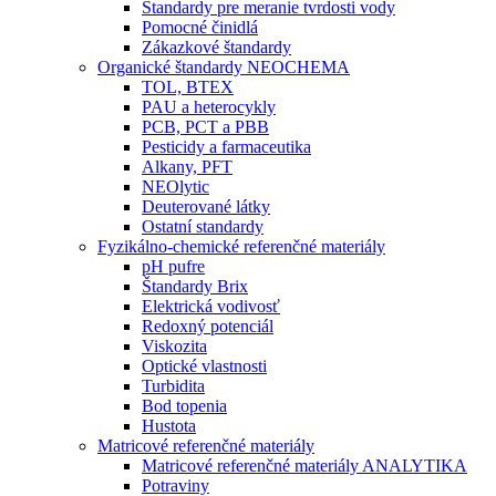
Štandardy pre meranie tvrdosti vody
Pomocné činidlá
Zákazkové štandardy
Organické štandardy NEOCHEMA
TOL, BTEX
PAU a heterocykly
PCB, PCT a PBB
Pesticidy a farmaceutika
Alkany, PFT
NEOlytic
Deuterované látky
Ostatní standardy
Fyzikálno-chemické referenčné materiály
pH pufre
Štandardy Brix
Elektrická vodivosť
Redoxný potenciál
Viskozita
Optické vlastnosti
Turbidita
Bod topenia
Hustota
Matricové referenčné materiály
Matricové referenčné materiály ANALYTIKA
Potraviny