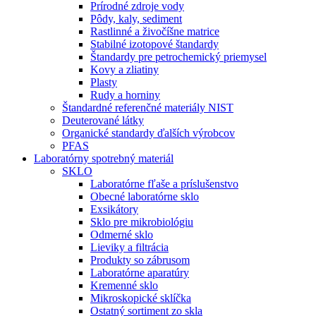
Prírodné zdroje vody
Pôdy, kaly, sediment
Rastlinné a živočíšne matrice
Stabilné izotopové štandardy
Štandardy pre petrochemický priemysel
Kovy a zliatiny
Plasty
Rudy a horniny
Štandardné referenčné materiály NIST
Deuterované látky
Organické standardy ďalších výrobcov
PFAS
Laboratórny spotrebný materiál
SKLO
Laboratórne fľaše a príslušenstvo
Obecné laboratórne sklo
Exsikátory
Sklo pre mikrobiológiu
Odmerné sklo
Lieviky a filtrácia
Produkty so zábrusom
Laboratórne aparatúry
Kremenné sklo
Mikroskopické sklíčka
Ostatný sortiment zo skla