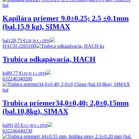
Kapilára priemer 9.0±0.25; 2.5 ±0.1mm
(bal.15,9 kg), SIMAX
bal
128,75 €
158,36 € s DPH
HACH-2265100
Trubica odkapávacia, HACH
ks
89,77 €
110,41 € s DPH
632246340200
Trubica priemer34,0±0,40; 2,0±0,15mm
(bal.10,8kg), SIMAX
bal
91,05 €
111,99 € s DPH
632246440230