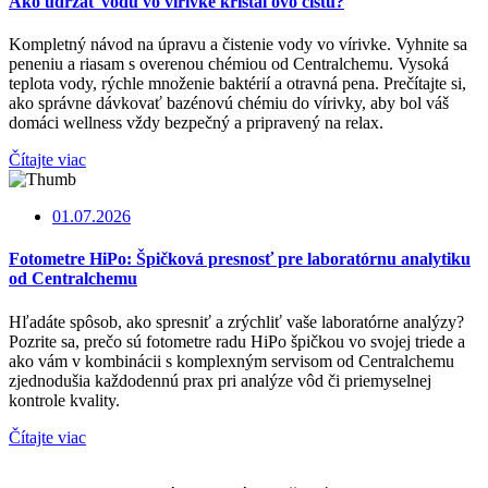
Ako udržať vodu vo vírivke krištáľovo čistú?
Kompletný návod na úpravu a čistenie vody vo vírivke. Vyhnite sa
peneniu a riasam s overenou chémiou od Centralchemu. Vysoká
teplota vody, rýchle množenie baktérií a otravná pena. Prečítajte si,
ako správne dávkovať bazénovú chémiu do vírivky, aby bol váš
domáci wellness vždy bezpečný a pripravený na relax.
Čítajte viac
01.07.2026
Fotometre HiPo: Špičková presnosť pre laboratórnu analytiku
od Centralchemu
Hľadáte spôsob, ako spresniť a zrýchliť vaše laboratórne analýzy?
Pozrite sa, prečo sú fotometre radu HiPo špičkou vo svojej triede a
ako vám v kombinácii s komplexným servisom od Centralchemu
zjednodušia každodennú prax pri analýze vôd či priemyselnej
kontrole kvality.
Čítajte viac