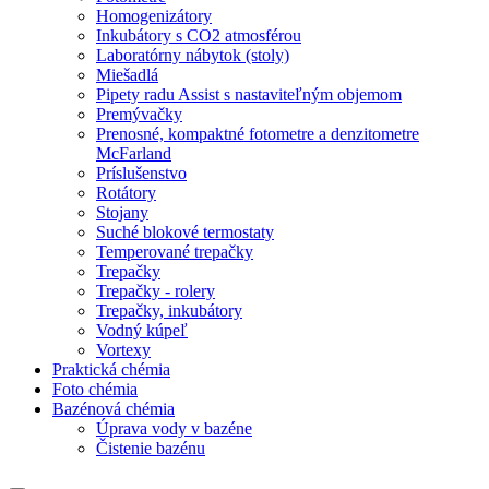
Homogenizátory
Inkubátory s CO2 atmosférou
Laboratórny nábytok (stoly)
Miešadlá
Pipety radu Assist s nastaviteľným objemom
Premývačky
Prenosné, kompaktné fotometre a denzitometre
McFarland
Príslušenstvo
Rotátory
Stojany
Suché blokové termostaty
Temperované trepačky
Trepačky
Trepačky - rolery
Trepačky, inkubátory
Vodný kúpeľ
Vortexy
Praktická chémia
Foto chémia
Bazénová chémia
Úprava vody v bazéne
Čistenie bazénu