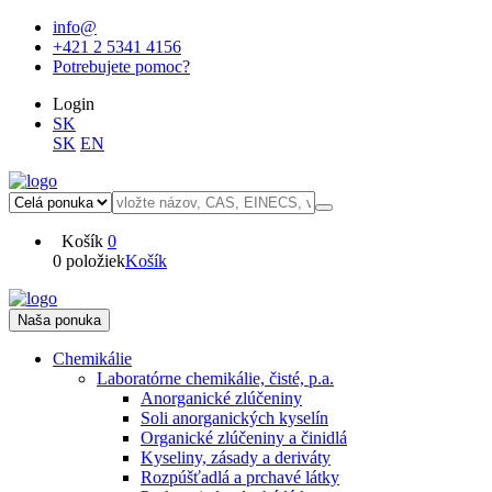
info@
+421 2 5341 4156
Potrebujete pomoc?
Login
SK
SK
EN
Košík
0
0 položiek
Košík
Naša ponuka
Chemikálie
Laboratórne chemikálie, čisté, p.a.
Anorganické zlúčeniny
Soli anorganických kyselín
Organické zlúčeniny a činidlá
Kyseliny, zásady a deriváty
Rozpúšťadlá a prchavé látky