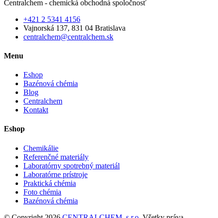
Centralchem - chemická obchodná spoločnosť
+421 2 5341 4156
Vajnorská 137, 831 04 Bratislava
centralchem@centralchem.sk
Menu
Eshop
Bazénová chémia
Blog
Centralchem
Kontakt
Eshop
Chemikálie
Referenčné materiály
Laboratórny spotrebný materiál
Laboratórne prístroje
Praktická chémia
Foto chémia
Bazénová chémia
© Copyright 2026
CENTRALCHEM, s.r.o.
Všetky práva