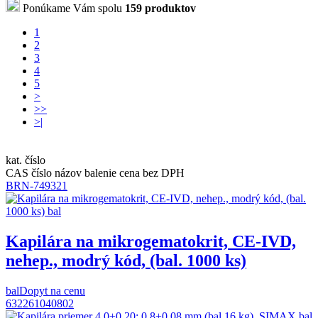
Ponúkame Vám spolu
159 produktov
1
2
3
4
5
>
>>
>|
kat. číslo
CAS číslo
názov
balenie
cena bez DPH
BRN-749321
Kapilára na mikrogematokrit, CE-IVD,
nehep., modrý kód, (bal. 1000 ks)
bal
Dopyt na cenu
632261040802