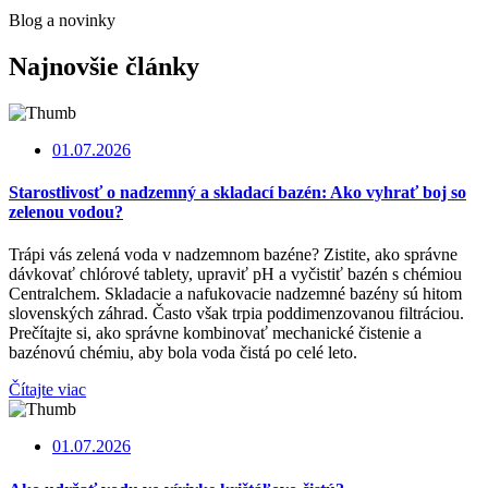
Blog a novinky
Najnovšie články
01.07.2026
Starostlivosť o nadzemný a skladací bazén: Ako vyhrať boj so
zelenou vodou?
Trápi vás zelená voda v nadzemnom bazéne? Zistite, ako správne
dávkovať chlórové tablety, upraviť pH a vyčistiť bazén s chémiou
Centralchem. Skladacie a nafukovacie nadzemné bazény sú hitom
slovenských záhrad. Často však trpia poddimenzovanou filtráciou.
Prečítajte si, ako správne kombinovať mechanické čistenie a
bazénovú chémiu, aby bola voda čistá po celé leto.
Čítajte viac
01.07.2026