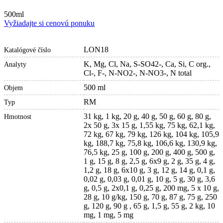
500ml
Vyžiadajte si cenovú ponuku
LON18
Katalógové číslo
K, Mg, Cl, Na, S-SO42-, Ca, Si, C org.,
Analyty
Cl-, F-, N-NO2-, N-NO3-, N total
500 ml
Objem
RM
Typ
31 kg, 1 kg, 20 g, 40 g, 50 g, 60 g, 80 g,
Hmotnost
2x 50 g, 3x 15 g, 1,55 kg, 75 kg, 62,1 kg,
72 kg, 67 kg, 79 kg, 126 kg, 104 kg, 105,9
kg, 188,7 kg, 75,8 kg, 106,6 kg, 130,9 kg,
76,5 kg, 25 g, 100 g, 200 g, 400 g, 500 g,
1 g, 15 g, 8 g, 2,5 g, 6x9 g, 2 g, 35 g, 4 g,
1,2 g, 18 g, 6x10 g, 3 g, 12 g, 14 g, 0,1 g,
0,02 g, 0,03 g, 0,01 g, 10 g, 5 g, 30 g, 3,6
g, 0,5 g, 2x0,1 g, 0,25 g, 200 mg, 5 x 10 g,
28 g, 10 g/kg, 150 g, 70 g, 87 g, 75 g, 250
g, 120 g, 90 g , 65 g, 1,5 g, 55 g, 2 kg, 10
mg, 1 mg, 5 mg