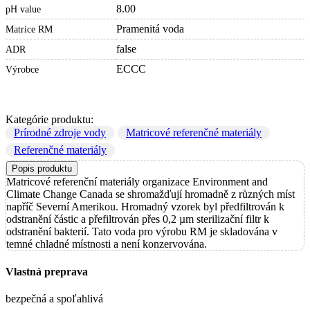
8.00
pH value
Pramenitá voda
Matrice RM
false
ADR
ECCC
Výrobce
Kategórie produktu:
Prírodné zdroje vody
Matricové referenčné materiály
Referenčné materiály
Popis produktu
Matricové referenční materiály organizace Environment and
Climate Change Canada se shromažďují hromadně z různých míst
napříč Severní Amerikou. Hromadný vzorek byl předfiltrován k
odstranění částic a přefiltrován přes 0,2 µm sterilizační filtr k
odstranění bakterií. Tato voda pro výrobu RM je skladována v
temné chladné místnosti a není konzervována.
Vlastná preprava
bezpečná a spoľahlivá