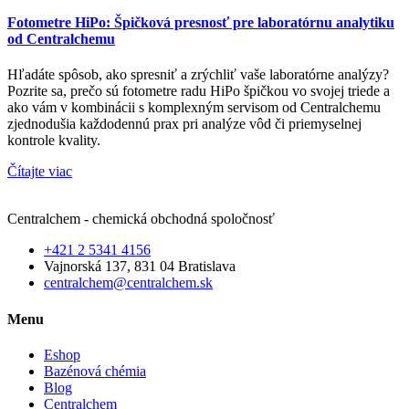
Fotometre HiPo: Špičková presnosť pre laboratórnu analytiku
od Centralchemu
Hľadáte spôsob, ako spresniť a zrýchliť vaše laboratórne analýzy?
Pozrite sa, prečo sú fotometre radu HiPo špičkou vo svojej triede a
ako vám v kombinácii s komplexným servisom od Centralchemu
zjednodušia každodennú prax pri analýze vôd či priemyselnej
kontrole kvality.
Čítajte viac
Centralchem - chemická obchodná spoločnosť
+421 2 5341 4156
Vajnorská 137, 831 04 Bratislava
centralchem@centralchem.sk
Menu
Eshop
Bazénová chémia
Blog
Centralchem