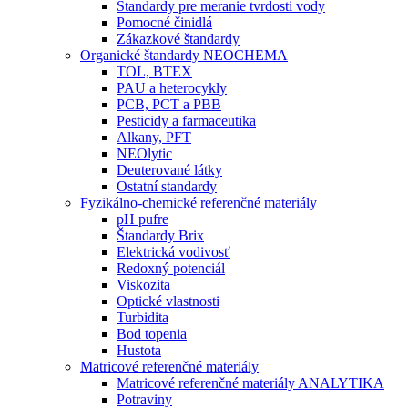
Štandardy pre meranie tvrdosti vody
Pomocné činidlá
Zákazkové štandardy
Organické štandardy NEOCHEMA
TOL, BTEX
PAU a heterocykly
PCB, PCT a PBB
Pesticidy a farmaceutika
Alkany, PFT
NEOlytic
Deuterované látky
Ostatní standardy
Fyzikálno-chemické referenčné materiály
pH pufre
Štandardy Brix
Elektrická vodivosť
Redoxný potenciál
Viskozita
Optické vlastnosti
Turbidita
Bod topenia
Hustota
Matricové referenčné materiály
Matricové referenčné materiály ANALYTIKA
Potraviny