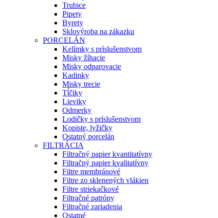
Trubice
Pipety
Byrety
Sklovýroba na zákazku
PORCELÁN
Kelímky s príslušenstvom
Misky žíhacie
Misky odparovacie
Kadinky
Misky trecie
Tĺčiky
Lieviky
Odmerky
Lodičky s príslušenstvom
Kopiste, lyžičky
Ostatný porcelán
FILTRÁCIA
Filtračný papier kvantitatívny
Filtračný papier kvalitatívny
Filtre membránové
Filtre zo sklenených vlákien
Filtre striekačkové
Filtračné patróny
Filtračné zariadenia
Ostatné