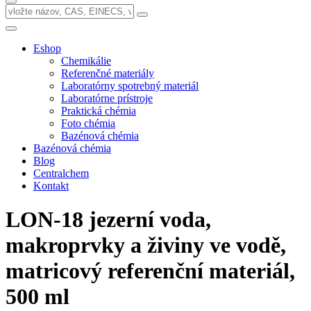
Eshop
Chemikálie
Referenčné materiály
Laboratórny spotrebný materiál
Laboratórne prístroje
Praktická chémia
Foto chémia
Bazénová chémia
Bazénová chémia
Blog
Centralchem
Kontakt
LON-18 jezerní voda,
makroprvky a živiny ve vodě,
matricový referenční materiál,
500 ml