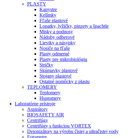
PLASTY
Kanystre
Kelímky
Fľaše plastové
Lopatky, lyžičky, pinzety a špachtle
Misky a podnosy
Nádoby odberové
Lieviky a násypky
Nosiče na fľaše
Plasty odmerné
Plasty pre mikrobiológiu
Stričky
Skúmavky plastové
Stojany plastové
Ostatné pomôcky z plastu
TEPLOMERY
Teplomery
Hustomery
Laboratórne prístroje
Aspirátory
BIOSAFETY AIR
Centrifúgy
Centrifúgy s funkciou VORTEX
Deionizátory na výrobu čistej a ultračistej vody
Fotometre