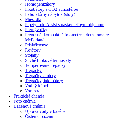
Homogenizátory
Inkubátory s CO2 atmosférou
Laboratórny nábytok (stoly)
Miešadlá
Pipety radu Assist s nastaviteľným objemom
Premývačky
Prenosné, kompaktné fotometre a denzitometre
McFarland
Príslušenstvo
Rotátory
Stojany
Suché blokové termostaty
Temperované trepačky
Trepačky
Trepačky - rolery
Trepačky, inkubátory
Vodný kúpeľ
Vortexy
Praktická chémia
Foto chémia
Bazénová chémia
Úprava vody v bazéne
Čistenie bazénu