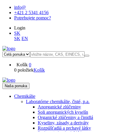
info@
+421 2 5341 4156
Potrebujete pomoc?
Login
SK
SK
EN
Košík
0
0 položiek
Košík
Naša ponuka
Chemikálie
Laboratórne chemikálie, čisté, p.a.
Anorganické zlúčeniny
Soli anorganických kyselín
Organické zlúčeniny a činidlá
Kyseliny, zásady a deriváty
Rozpúšťadlá a prchavé látky