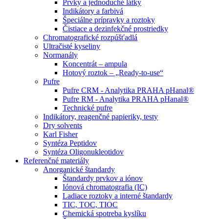
Prvky a jednoduché látky
Indikátory a farbivá
Špeciálne prípravky a roztoky
Čistiace a dezinfekčné prostriedky
Chromatografické rozpúšťadlá
Ultračisté kyseliny
Normanály
Koncentrát – ampula
Hotový roztok – „Ready-to-use“
Pufre
Pufre CRM - Analytika PRAHA pHanal®
Pufre RM - Analytika PRAHA pHanal®
Technické pufre
Indikátory, reagenčné papieriky, testy
Dry solvents
Karl Fisher
Syntéza Peptidov
Syntéza Oligonukleotidov
Referenčné materiály
Anorganické štandardy
Štandardy prvkov a iónov
Iónová chromatografia (IC)
Ladiace roztoky a interné štandardy
TIC, TOC, TIOC
Chemická spotreba kyslíku