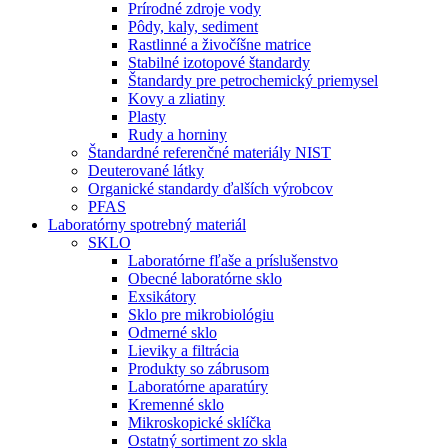
Prírodné zdroje vody
Pôdy, kaly, sediment
Rastlinné a živočíšne matrice
Stabilné izotopové štandardy
Štandardy pre petrochemický priemysel
Kovy a zliatiny
Plasty
Rudy a horniny
Štandardné referenčné materiály NIST
Deuterované látky
Organické standardy ďalších výrobcov
PFAS
Laboratórny spotrebný materiál
SKLO
Laboratórne fľaše a príslušenstvo
Obecné laboratórne sklo
Exsikátory
Sklo pre mikrobiológiu
Odmerné sklo
Lieviky a filtrácia
Produkty so zábrusom
Laboratórne aparatúry
Kremenné sklo
Mikroskopické sklíčka
Ostatný sortiment zo skla