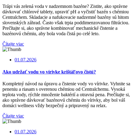
Trápi vás zelená voda v nadzemnom bazéne? Zistite, ako správne
dávkovať chlórové tablety, upraviť pH a vyčistiť bazén s chémiou
Centralchem. Skladacie a nafukovacie nadzemné bazény sú hitom
slovenských záhrad. Často však trpia poddimenzovanou filtráciou.
Prečítajte si, ako správne kombinovať mechanické čistenie a
bazénovú chémiu, aby bola voda čistá po celé leto.
Čítajte viac
01.07.2026
Ako udržať vodu vo vírivke krištáľovo čistú?
Kompletný návod na úpravu a čistenie vody vo vírivke. Vyhnite sa
peneniu a riasam s overenou chémiou od Centralchemu. Vysoká
teplota vody, rýchle množenie baktérií a otravná pena. Prečítajte si,
ako správne dávkovať bazénovú chémiu do vírivky, aby bol váš
domáci wellness vždy bezpečný a pripravený na relax.
Čítajte viac
01.07.2026