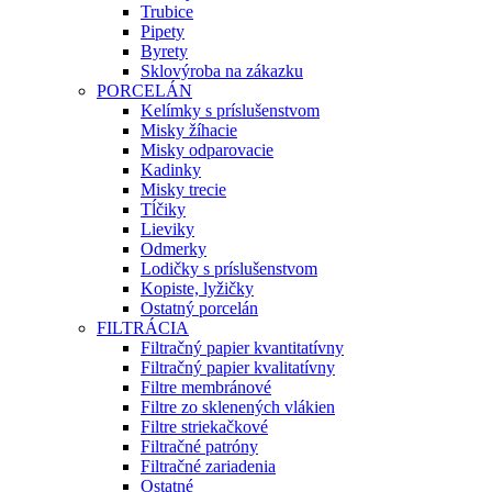
Trubice
Pipety
Byrety
Sklovýroba na zákazku
PORCELÁN
Kelímky s príslušenstvom
Misky žíhacie
Misky odparovacie
Kadinky
Misky trecie
Tĺčiky
Lieviky
Odmerky
Lodičky s príslušenstvom
Kopiste, lyžičky
Ostatný porcelán
FILTRÁCIA
Filtračný papier kvantitatívny
Filtračný papier kvalitatívny
Filtre membránové
Filtre zo sklenených vlákien
Filtre striekačkové
Filtračné patróny
Filtračné zariadenia
Ostatné