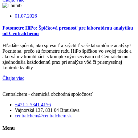
01.07.2026
Fotometre HiPo: Špičková presnosť pre laboratórnu analytiku
od Centralchemu
Hľadáte spôsob, ako spresniť a zrýchliť vaše laboratórne analýzy?
Pozrite sa, prečo sú fotometre radu HiPo špičkou vo svojej triede a
ako vám v kombinácii s komplexným servisom od Centralchemu
zjednodušia každodennú prax pri analýze vôd či priemyselnej
kontrole kvality.
Čítajte viac
Centralchem - chemická obchodná spoločnosť
+421 2 5341 4156
Vajnorská 137, 831 04 Bratislava
centralchem@centralchem.sk
Menu