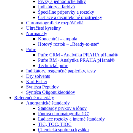
Prvky a jednoduché látky
Indikátory a farbivá
Špeciálne prípravky a roztoky
Čistiace a dezinfekčné prostriedky
Chromatografické rozpúšťadlá
Ultračisté kyseliny
Normanály
Koncentrát – ampula
Hotový roztok – „Ready-to-use“
Pufre
Pufre CRM - Analytika PRAHA pHanal®
Pufre RM - Analytika PRAHA pHanal®
Technické pufre
Indikátory, reagenčné papieriky, testy
Dry solvents
Karl Fisher
Syntéza Peptidov
Syntéza Oligonukleotidov
Referenčné materiály
Anorganické štandardy
Štandardy prvkov a iónov
Iónová chromatografia (IC)
Ladiace roztoky a interné štandardy
TIC, TOC, TIOC
Chemická spotreba kyslíku