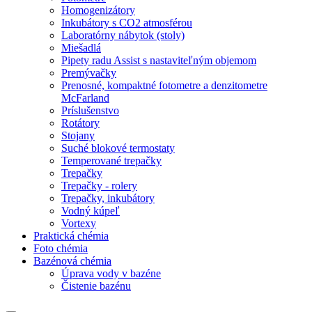
Homogenizátory
Inkubátory s CO2 atmosférou
Laboratórny nábytok (stoly)
Miešadlá
Pipety radu Assist s nastaviteľným objemom
Premývačky
Prenosné, kompaktné fotometre a denzitometre
McFarland
Príslušenstvo
Rotátory
Stojany
Suché blokové termostaty
Temperované trepačky
Trepačky
Trepačky - rolery
Trepačky, inkubátory
Vodný kúpeľ
Vortexy
Praktická chémia
Foto chémia
Bazénová chémia
Úprava vody v bazéne
Čistenie bazénu