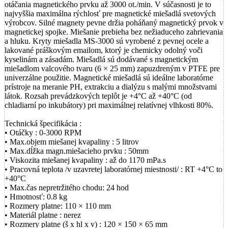
otáčania magnetického prvku až 3000 ot./min. V súčasnosti je to
najvyššia maximálna rýchlosť pre magnetické miešadlá svetových
výrobcov. Silné magnety pevne držia poháňaný magnetický prvok v
magnetickej spojke. Miešanie prebieha bez nežiaduceho zahrievania
a hluku. Kryty miešadla MS-3000 sú vyrobené z pevnej ocele a
lakované práškovým emailom, ktorý je chemicky odolný voči
kyselinám a zásadám. Miešadlá sú dodávané s magnetickým
miešadlom valcového tvaru (6 × 25 mm) zapuzdreným v PTFE pre
univerzálne použitie. Magnetické miešadlá sú ideálne laboratórne
prístroje na meranie PH, extrakciu a dialýzu s malými množstvami
látok. Rozsah prevádzkových teplôt je +4°С až +40°С (od
chladiarní po inkubátory) pri maximálnej relatívnej vlhkosti 80%.
Technická špecifikácia :
• Otáčky : 0-3000 RPM
• Max.objem miešanej kvapaliny : 5 litrov
• Max.dĺžka magn.miešacieho prvku : 50mm
• Viskozita miešanej kvapaliny : až do 1170 mPa.s
• Pracovná teplota /v uzavretej laboratórnej miestnosti/ : RT +4°C to
+40°C
• Max.čas nepretržitého chodu: 24 hod
• Hmotnosť: 0.8 kg
• Rozmery platne: 110 × 110 mm
• Materiál platne : nerez
• Rozmery platne (š x hl x v) : 120 × 150 × 65 mm