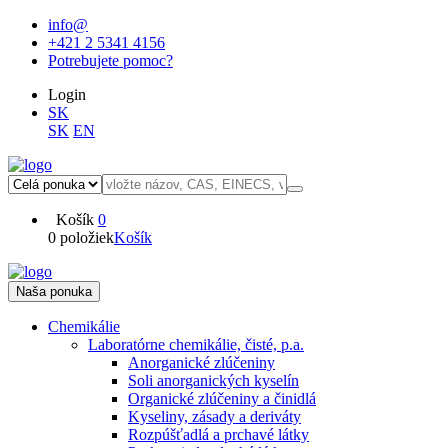
info@
+421 2 5341 4156
Potrebujete pomoc?
Login
SK
SK
EN
Košík
0
0 položiek
Košík
Naša ponuka
Chemikálie
Laboratórne chemikálie, čisté, p.a.
Anorganické zlúčeniny
Soli anorganických kyselín
Organické zlúčeniny a činidlá
Kyseliny, zásady a deriváty
Rozpúšťadlá a prchavé látky