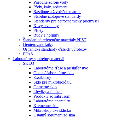
Prírodné zdroje vody
Pôdy, kaly, sediment
Rastlinné a živočíšne matrice
Stabilné izotopové štandardy
Štandardy pre petrochemický priemysel
Kovy a zliatiny
Plasty
Rudy a horniny
Štandardné referenčné materiály NIST
Deuterované látky
Organické standardy ďalších výrobcov
PFAS
Laboratórny spotrebný materiál
SKLO
Laboratórne fľaše a príslušenstvo
Obecné laboratórne sklo
Exsikátory
Sklo pre mikrobiológiu
Odmerné sklo
Lieviky a filtrácia
Produkty so zábrusom
Laboratórne aparatúry
Kremenné sklo
Mikroskopické sklíčka
Ostatný sortiment zo skla