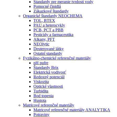
Štandardy pre meranie tvrdosti vody
Pomocné činidlá
Zákazkové štandardy
Organické štandardy NEOCHEMA
TOL, BTEX
PAU a heterocykly
PCB, PCT a PBB
Pesticidy a farmaceutika
Alkany, PFT
NEOlytic
Deuterované látky
Ostatní standardy
Fyzikálno-chemické referenčné materiály
pH pufre
Štandardy Brix
Elektrická vodivosť
Redoxný potenciál
Viskozita
Optické vlastnosti
Turbidita
Bod topenia
Hustota
Matricové referenčné materiály
Matricové referenčné materiály ANALYTIKA
Potraviny