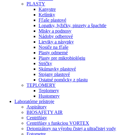
PLASTY
Kanystre
Kelímky
Fľaše plastové
Lopatky, lyžičky, pinzety a špachtle
Misky a podnosy
Nádoby odberové
Lieviky a násypky
Nosiče na fľaše
Plasty odmerné
Plasty pre mikrobiológiu
Stričky
Skúmavky plastové
Stojany plastové
Ostatné pomôcky z plastu
TEPLOMERY
Teplomery
Hustomery
Laboratórne prístroje
Aspirátory
BIOSAFETY AIR
Centrifúgy
Centrifúgy s funkciou VORTEX
Deionizátory na výrobu čistej a ultračistej vody
Fotometre