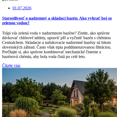
01.07.2026
Starostlivosť o nadzemný a skladací bazén: Ako vyhrať boj so
zelenou vodou?
Trápi vás zelená voda v nadzemnom bazéne? Zistite, ako správne
dávkovať chlórové tablety, upraviť pH a vyčistiť bazén s chémiou
Centralchem. Skladacie a nafukovacie nadzemné bazény sú hitom
slovenských záhrad. Často však trpia poddimenzovanou filtráciou.
Prečítajte si, ako správne kombinovať mechanické čistenie a
bazénovú chémiu, aby bola voda čistá po celé leto.
Čítajte viac