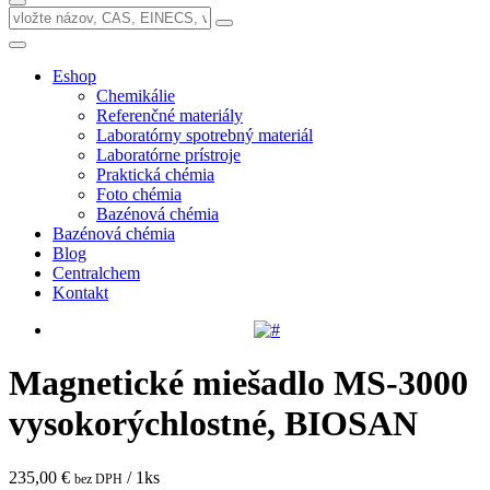
Eshop
Chemikálie
Referenčné materiály
Laboratórny spotrebný materiál
Laboratórne prístroje
Praktická chémia
Foto chémia
Bazénová chémia
Bazénová chémia
Blog
Centralchem
Kontakt
Magnetické miešadlo MS-3000
vysokorýchlostné, BIOSAN
235,00 €
/ 1ks
bez DPH