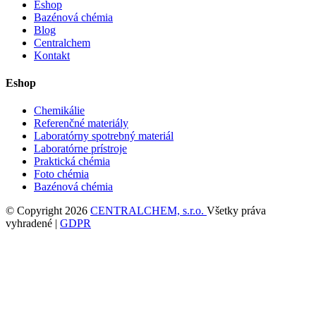
Eshop
Bazénová chémia
Blog
Centralchem
Kontakt
Eshop
Chemikálie
Referenčné materiály
Laboratórny spotrebný materiál
Laboratórne prístroje
Praktická chémia
Foto chémia
Bazénová chémia
© Copyright 2026
CENTRALCHEM, s.r.o.
Všetky práva
vyhradené |
GDPR