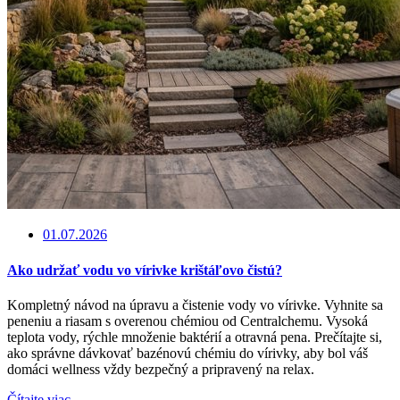
01.07.2026
Ako udržať vodu vo vírivke krištáľovo čistú?
Kompletný návod na úpravu a čistenie vody vo vírivke. Vyhnite sa
peneniu a riasam s overenou chémiou od Centralchemu. Vysoká
teplota vody, rýchle množenie baktérií a otravná pena. Prečítajte si,
ako správne dávkovať bazénovú chémiu do vírivky, aby bol váš
domáci wellness vždy bezpečný a pripravený na relax.
Čítajte viac