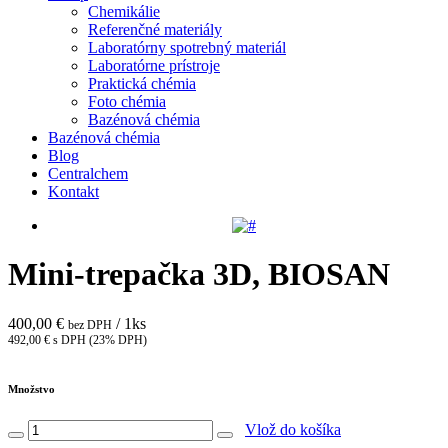
Chemikálie
Referenčné materiály
Laboratórny spotrebný materiál
Laboratórne prístroje
Praktická chémia
Foto chémia
Bazénová chémia
Bazénová chémia
Blog
Centralchem
Kontakt
Mini-trepačka 3D, BIOSAN
400,00 €
/ 1ks
bez DPH
492,00 € s DPH (23% DPH)
Množstvo
Vlož do košíka