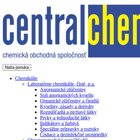
Naša ponuka
Chemikálie
Laboratórne chemikálie, čisté, p.a.
Anorganické zlúčeniny
Soli anorganických kyselín
Organické zlúčeniny a činidlá
Kyseliny, zásady a deriváty
Rozpúšťadlá a prchavé látky
Prvky a jednoduché látky
Indikátory a farbivá
Špeciálne prípravky a roztoky
Čistiace a dezinfekčné prostriedky