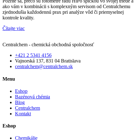
Pozrite sa, prečo sú fotometre radu HiPo špičkou vo svojej triede a
ako vám v kombinácii s komplexným servisom od Centralchemu
zjednodušia každodennú prax pri analýze vôd či priemyselnej
kontrole kvality.
Čítajte viac
Centralchem - chemická obchodná spoločnosť
+421 2 5341 4156
Vajnorská 137, 831 04 Bratislava
centralchem@centralchem.sk
Menu
Eshop
Bazénová chémia
Blog
Centralchem
Kontakt
Eshop
Chemikálie