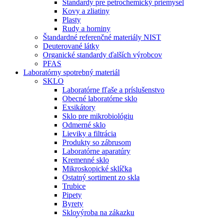
Štandardy pre petrochemický priemysel
Kovy a zliatiny
Plasty
Rudy a horniny
Štandardné referenčné materiály NIST
Deuterované látky
Organické standardy ďalších výrobcov
PFAS
Laboratórny spotrebný materiál
SKLO
Laboratórne fľaše a príslušenstvo
Obecné laboratórne sklo
Exsikátory
Sklo pre mikrobiológiu
Odmerné sklo
Lieviky a filtrácia
Produkty so zábrusom
Laboratórne aparatúry
Kremenné sklo
Mikroskopické sklíčka
Ostatný sortiment zo skla
Trubice
Pipety
Byrety
Sklovýroba na zákazku