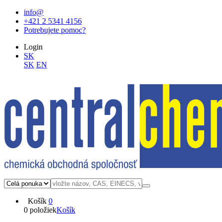
info@
+421 2 5341 4156
Potrebujete pomoc?
Login
SK
SK
EN
Košík
0
0 položiek
Košík