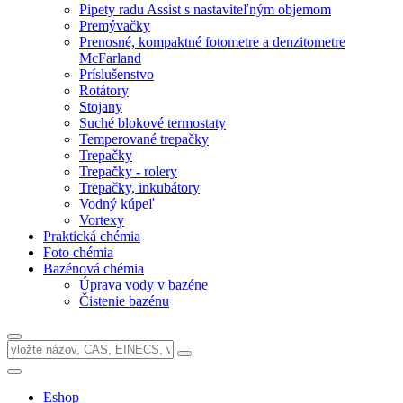
Pipety radu Assist s nastaviteľným objemom
Premývačky
Prenosné, kompaktné fotometre a denzitometre
McFarland
Príslušenstvo
Rotátory
Stojany
Suché blokové termostaty
Temperované trepačky
Trepačky
Trepačky - rolery
Trepačky, inkubátory
Vodný kúpeľ
Vortexy
Praktická chémia
Foto chémia
Bazénová chémia
Úprava vody v bazéne
Čistenie bazénu
Eshop