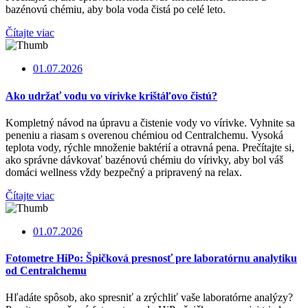
bazénovú chémiu, aby bola voda čistá po celé leto.
Čítajte viac
01.07.2026
Ako udržať vodu vo vírivke krištáľovo čistú?
Kompletný návod na úpravu a čistenie vody vo vírivke. Vyhnite sa
peneniu a riasam s overenou chémiou od Centralchemu. Vysoká
teplota vody, rýchle množenie baktérií a otravná pena. Prečítajte si,
ako správne dávkovať bazénovú chémiu do vírivky, aby bol váš
domáci wellness vždy bezpečný a pripravený na relax.
Čítajte viac
01.07.2026
Fotometre HiPo: Špičková presnosť pre laboratórnu analytiku
od Centralchemu
Hľadáte spôsob, ako spresniť a zrýchliť vaše laboratórne analýzy?