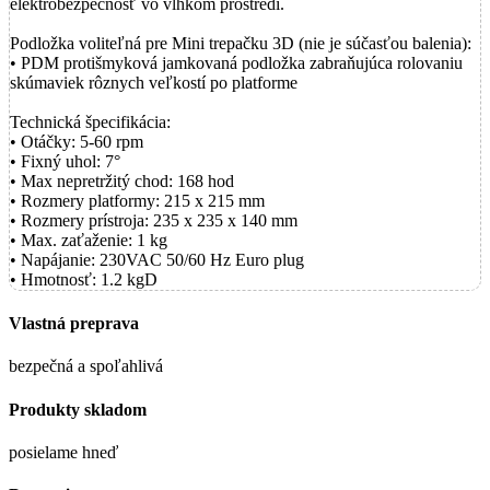
elektrobezpečnosť vo vlhkom prostredí.
Podložka voliteľná pre Mini trepačku 3D (nie je súčasťou balenia):
• PDM protišmyková jamkovaná podložka zabraňujúca rolovaniu
skúmaviek rôznych veľkostí po platforme
Technická špecifikácia:
• Otáčky: 5-60 rpm
• Fixný uhol: 7°
• Max nepretržitý chod: 168 hod
• Rozmery platformy: 215 x 215 mm
• Rozmery prístroja: 235 x 235 x 140 mm
• Max. zaťaženie: 1 kg
• Napájanie: 230VAC 50/60 Hz Euro plug
• Hmotnosť: 1.2 kgD
Vlastná preprava
bezpečná a spoľahlivá
Produkty skladom
posielame hneď