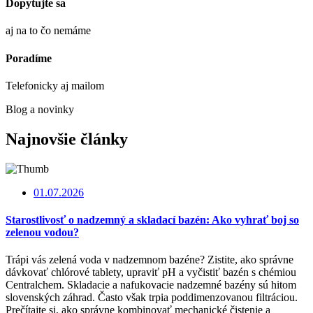
Dopytujte sa
aj na to čo nemáme
Poradíme
Telefonicky aj mailom
Blog a novinky
Najnovšie články
01.07.2026
Starostlivosť o nadzemný a skladací bazén: Ako vyhrať boj so
zelenou vodou?
Trápi vás zelená voda v nadzemnom bazéne? Zistite, ako správne
dávkovať chlórové tablety, upraviť pH a vyčistiť bazén s chémiou
Centralchem. Skladacie a nafukovacie nadzemné bazény sú hitom
slovenských záhrad. Často však trpia poddimenzovanou filtráciou.
Prečítajte si, ako správne kombinovať mechanické čistenie a