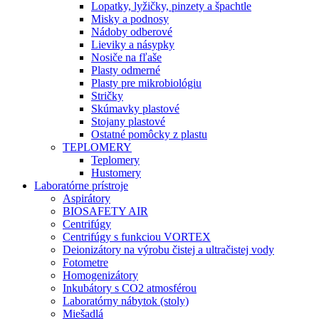
Lopatky, lyžičky, pinzety a špachtle
Misky a podnosy
Nádoby odberové
Lieviky a násypky
Nosiče na fľaše
Plasty odmerné
Plasty pre mikrobiológiu
Stričky
Skúmavky plastové
Stojany plastové
Ostatné pomôcky z plastu
TEPLOMERY
Teplomery
Hustomery
Laboratórne prístroje
Aspirátory
BIOSAFETY AIR
Centrifúgy
Centrifúgy s funkciou VORTEX
Deionizátory na výrobu čistej a ultračistej vody
Fotometre
Homogenizátory
Inkubátory s CO2 atmosférou
Laboratórny nábytok (stoly)
Miešadlá