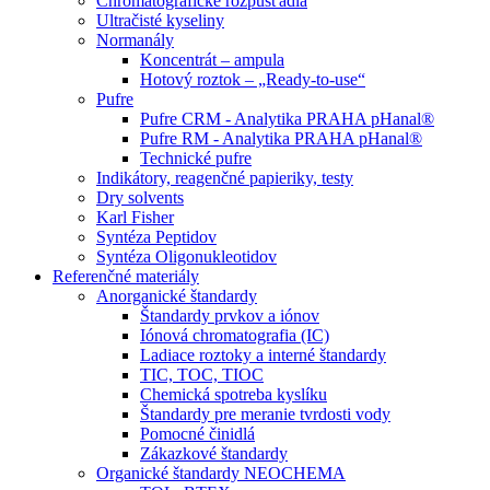
Chromatografické rozpúšťadlá
Ultračisté kyseliny
Normanály
Koncentrát – ampula
Hotový roztok – „Ready-to-use“
Pufre
Pufre CRM - Analytika PRAHA pHanal®
Pufre RM - Analytika PRAHA pHanal®
Technické pufre
Indikátory, reagenčné papieriky, testy
Dry solvents
Karl Fisher
Syntéza Peptidov
Syntéza Oligonukleotidov
Referenčné materiály
Anorganické štandardy
Štandardy prvkov a iónov
Iónová chromatografia (IC)
Ladiace roztoky a interné štandardy
TIC, TOC, TIOC
Chemická spotreba kyslíku
Štandardy pre meranie tvrdosti vody
Pomocné činidlá
Zákazkové štandardy
Organické štandardy NEOCHEMA