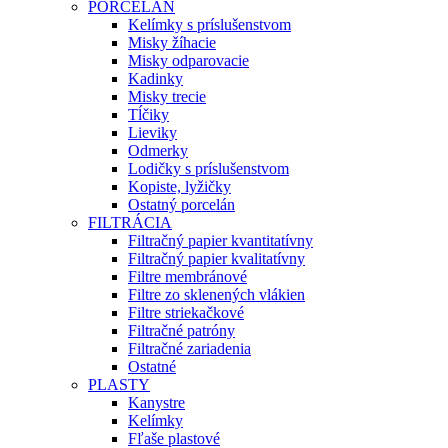
PORCELÁN
Kelímky s príslušenstvom
Misky žíhacie
Misky odparovacie
Kadinky
Misky trecie
Tĺčiky
Lieviky
Odmerky
Lodičky s príslušenstvom
Kopiste, lyžičky
Ostatný porcelán
FILTRÁCIA
Filtračný papier kvantitatívny
Filtračný papier kvalitatívny
Filtre membránové
Filtre zo sklenených vlákien
Filtre striekačkové
Filtračné patróny
Filtračné zariadenia
Ostatné
PLASTY
Kanystre
Kelímky
Fľaše plastové