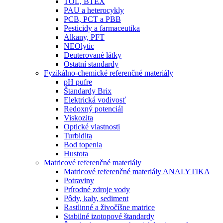
TOL, BTEX
PAU a heterocykly
PCB, PCT a PBB
Pesticidy a farmaceutika
Alkany, PFT
NEOlytic
Deuterované látky
Ostatní standardy
Fyzikálno-chemické referenčné materiály
pH pufre
Štandardy Brix
Elektrická vodivosť
Redoxný potenciál
Viskozita
Optické vlastnosti
Turbidita
Bod topenia
Hustota
Matricové referenčné materiály
Matricové referenčné materiály ANALYTIKA
Potraviny
Prírodné zdroje vody
Pôdy, kaly, sediment
Rastlinné a živočíšne matrice
Stabilné izotopové štandardy