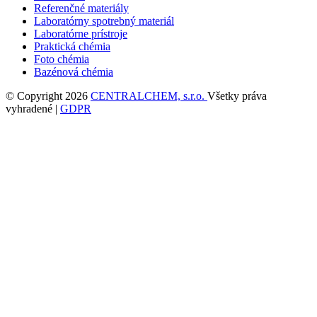
Referenčné materiály
Laboratórny spotrebný materiál
Laboratórne prístroje
Praktická chémia
Foto chémia
Bazénová chémia
© Copyright 2026
CENTRALCHEM, s.r.o.
Všetky práva
vyhradené |
GDPR