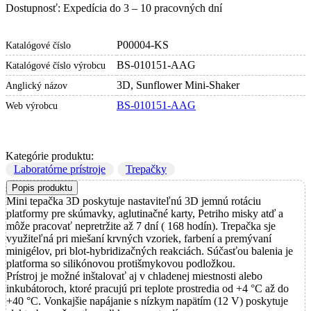
Dostupnosť: Expedícia do 3 – 10 pracovných dní
P00004-KS
Katalógové číslo
BS-010151-AAG
Katalógové číslo výrobcu
3D, Sunflower Mini-Shaker
Anglický názov
BS-010151-AAG
Web výrobcu
Kategórie produktu:
Laboratórne prístroje
Trepačky
Popis produktu
Mini tepačka 3D poskytuje nastaviteľnú 3D jemnú rotáciu
platformy pre skúmavky, aglutinačné karty, Petriho misky atď a
môže pracovať nepretržite až 7 dní ( 168 hodín). Trepačka sje
využiteľná pri miešaní krvných vzoriek, farbení a premývaní
minigélov, pri blot-hybridizačných reakciách. Súčasťou balenia je
platforma so silikónovou protišmykovou podložkou.
Prístroj je možné inštalovať aj v chladenej miestnosti alebo
inkubátoroch, ktoré pracujú pri teplote prostredia od +4 °C až do
+40 °C. Vonkajšie napájanie s nízkym napätím (12 V) poskytuje