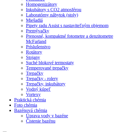
Homogenizátory
Inkubátory s CO2 atmosférou
Laboratórny nábytok (stoly)
Miešadlá
Pipety radu Assist s nastaviteľným objemom
Premývačky
Prenosné, kompaktné fotometre a denzitometre
McFarland
Príslušenstvo
Rotátory
Stojany
Suché blokové termostaty
Temperované trepačky
Trepačky
Trepačky - rolery
Trepačky, inkubátory
Vodný kúpeľ
Vortexy
Praktická chémia
Foto chémia
Bazénová chémia
Úprava vody v bazéne
Čistenie bazénu