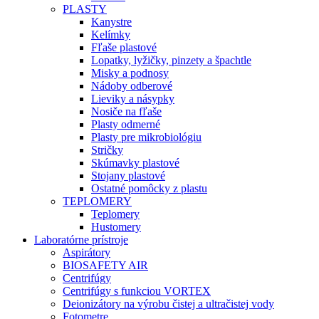
PLASTY
Kanystre
Kelímky
Fľaše plastové
Lopatky, lyžičky, pinzety a špachtle
Misky a podnosy
Nádoby odberové
Lieviky a násypky
Nosiče na fľaše
Plasty odmerné
Plasty pre mikrobiológiu
Stričky
Skúmavky plastové
Stojany plastové
Ostatné pomôcky z plastu
TEPLOMERY
Teplomery
Hustomery
Laboratórne prístroje
Aspirátory
BIOSAFETY AIR
Centrifúgy
Centrifúgy s funkciou VORTEX
Deionizátory na výrobu čistej a ultračistej vody
Fotometre