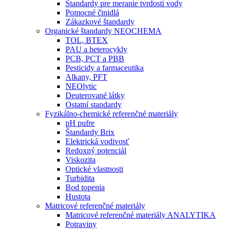
Štandardy pre meranie tvrdosti vody
Pomocné činidlá
Zákazkové štandardy
Organické štandardy NEOCHEMA
TOL, BTEX
PAU a heterocykly
PCB, PCT a PBB
Pesticidy a farmaceutika
Alkany, PFT
NEOlytic
Deuterované látky
Ostatní standardy
Fyzikálno-chemické referenčné materiály
pH pufre
Štandardy Brix
Elektrická vodivosť
Redoxný potenciál
Viskozita
Optické vlastnosti
Turbidita
Bod topenia
Hustota
Matricové referenčné materiály
Matricové referenčné materiály ANALYTIKA
Potraviny