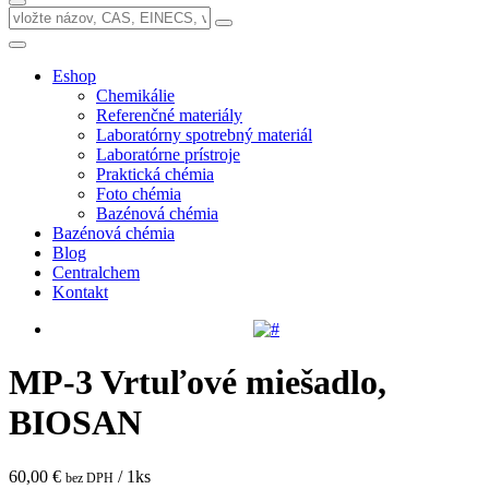
Eshop
Chemikálie
Referenčné materiály
Laboratórny spotrebný materiál
Laboratórne prístroje
Praktická chémia
Foto chémia
Bazénová chémia
Bazénová chémia
Blog
Centralchem
Kontakt
MP-3 Vrtuľové miešadlo,
BIOSAN
60,00 €
/ 1ks
bez DPH