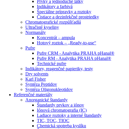
Prvky a jednoduché látky
Indikátory a farbivá
Špeciálne prípravky a roztoky
Čistiace a dezinfekčné prostriedky
Chromatografické rozpúšťadlá
Ultračisté kyseliny
Normanály
Koncentrát – ampula
Hotový roztok – „Ready-to-use“
Pufre
Pufre CRM - Analytika PRAHA pHanal®
Pufre RM - Analytika PRAHA pHanal®
Technické pufre
Indikátory, reagenčné papieriky, testy
Dry solvents
Karl Fisher
Syntéza Peptidov
Syntéza Oligonukleotidov
Referenčné materiály
Anorganické štandardy
Štandardy prvkov a iónov
Iónová chromatografia (IC)
Ladiace roztoky a interné štandardy
TIC, TOC, TIOC
Chemická spotreba kyslíku