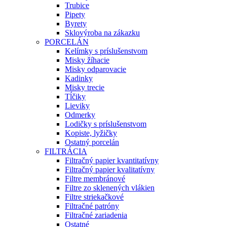
Trubice
Pipety
Byrety
Sklovýroba na zákazku
PORCELÁN
Kelímky s príslušenstvom
Misky žíhacie
Misky odparovacie
Kadinky
Misky trecie
Tĺčiky
Lieviky
Odmerky
Lodičky s príslušenstvom
Kopiste, lyžičky
Ostatný porcelán
FILTRÁCIA
Filtračný papier kvantitatívny
Filtračný papier kvalitatívny
Filtre membránové
Filtre zo sklenených vlákien
Filtre striekačkové
Filtračné patróny
Filtračné zariadenia
Ostatné