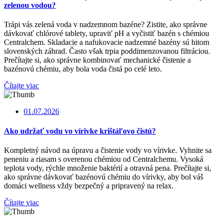
zelenou vodou?
Trápi vás zelená voda v nadzemnom bazéne? Zistite, ako správne
dávkovať chlórové tablety, upraviť pH a vyčistiť bazén s chémiou
Centralchem. Skladacie a nafukovacie nadzemné bazény sú hitom
slovenských záhrad. Často však trpia poddimenzovanou filtráciou.
Prečítajte si, ako správne kombinovať mechanické čistenie a
bazénovú chémiu, aby bola voda čistá po celé leto.
Čítajte viac
01.07.2026
Ako udržať vodu vo vírivke krištáľovo čistú?
Kompletný návod na úpravu a čistenie vody vo vírivke. Vyhnite sa
peneniu a riasam s overenou chémiou od Centralchemu. Vysoká
teplota vody, rýchle množenie baktérií a otravná pena. Prečítajte si,
ako správne dávkovať bazénovú chémiu do vírivky, aby bol váš
domáci wellness vždy bezpečný a pripravený na relax.
Čítajte viac