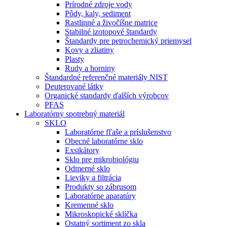
Prírodné zdroje vody
Pôdy, kaly, sediment
Rastlinné a živočíšne matrice
Stabilné izotopové štandardy
Štandardy pre petrochemický priemysel
Kovy a zliatiny
Plasty
Rudy a horniny
Štandardné referenčné materiály NIST
Deuterované látky
Organické standardy ďalších výrobcov
PFAS
Laboratórny spotrebný materiál
SKLO
Laboratórne fľaše a príslušenstvo
Obecné laboratórne sklo
Exsikátory
Sklo pre mikrobiológiu
Odmerné sklo
Lieviky a filtrácia
Produkty so zábrusom
Laboratórne aparatúry
Kremenné sklo
Mikroskopické sklíčka
Ostatný sortiment zo skla