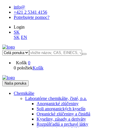
info@
+421 2 5341 4156
Potrebujete pomoc?
Login
SK
SK
EN
Košík
0
0 položiek
Košík
Naša ponuka
Chemikálie
Laboratórne chemikálie, čisté, p.a.
Anorganické zlúčeniny
Soli anorganických kyselín
Organické zlúčeniny a činidlá
Kyseliny, zásady a deriváty
Rozpúšťadlá a prchavé látky