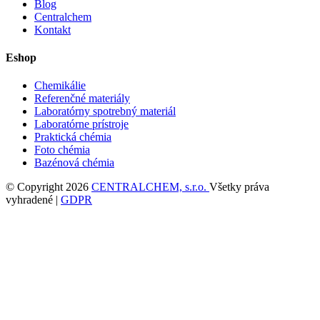
Blog
Centralchem
Kontakt
Eshop
Chemikálie
Referenčné materiály
Laboratórny spotrebný materiál
Laboratórne prístroje
Praktická chémia
Foto chémia
Bazénová chémia
© Copyright 2026
CENTRALCHEM, s.r.o.
Všetky práva
vyhradené |
GDPR