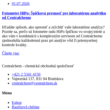
01.07.2026
Fotometre HiPo: Špičková presnosť pre laboratórnu analytiku
od Centralchemu
Hľadáte spôsob, ako spresniť a zrýchliť vaše laboratórne analýzy?
Pozrite sa, prečo sú fotometre radu HiPo špičkou vo svojej triede a
ako vám v kombinácii s komplexným servisom od Centralchemu
zjednodušia každodennú prax pri analýze vôd či priemyselnej
kontrole kvality.
Čítajte viac
Centralchem - chemická obchodná spoločnosť
+421 2 5341 4156
Vajnorská 137, 831 04 Bratislava
centralchem@centralchem.sk
Menu
Eshop
Bazénová chémia