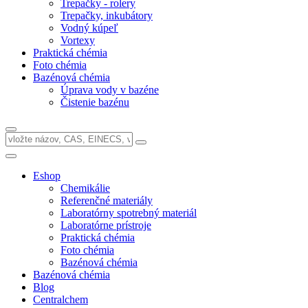
Trepačky - rolery
Trepačky, inkubátory
Vodný kúpeľ
Vortexy
Praktická chémia
Foto chémia
Bazénová chémia
Úprava vody v bazéne
Čistenie bazénu
Eshop
Chemikálie
Referenčné materiály
Laboratórny spotrebný materiál
Laboratórne prístroje
Praktická chémia
Foto chémia
Bazénová chémia
Bazénová chémia
Blog
Centralchem