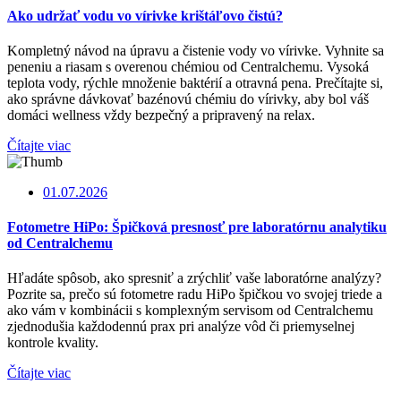
Ako udržať vodu vo vírivke krištáľovo čistú?
Kompletný návod na úpravu a čistenie vody vo vírivke. Vyhnite sa
peneniu a riasam s overenou chémiou od Centralchemu. Vysoká
teplota vody, rýchle množenie baktérií a otravná pena. Prečítajte si,
ako správne dávkovať bazénovú chémiu do vírivky, aby bol váš
domáci wellness vždy bezpečný a pripravený na relax.
Čítajte viac
01.07.2026
Fotometre HiPo: Špičková presnosť pre laboratórnu analytiku
od Centralchemu
Hľadáte spôsob, ako spresniť a zrýchliť vaše laboratórne analýzy?
Pozrite sa, prečo sú fotometre radu HiPo špičkou vo svojej triede a
ako vám v kombinácii s komplexným servisom od Centralchemu
zjednodušia každodennú prax pri analýze vôd či priemyselnej
kontrole kvality.
Čítajte viac