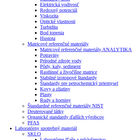
Elektrická vodivosť
Redoxný potenciál
Viskozita
Optické vlastnosti
Turbidita
Bod topenia
Hustota
Matricové referenčné materiály
Matricové referenčné materiály ANALYTIKA
Potraviny
Prírodné zdroje vody
Pôdy, kaly, sediment
Rastlinné a živočíšne matrice
Stabilné izotopové štandardy
Štandardy pre petrochemický priemysel
Kovy a zliatiny
Plasty
Rudy a horniny
Štandardné referenčné materiály NIST
Deuterované látky
Organické standardy ďalších výrobcov
PFAS
Laboratórny spotrebný materiál
SKLO
Laboratórne fľaše a príslušenstvo