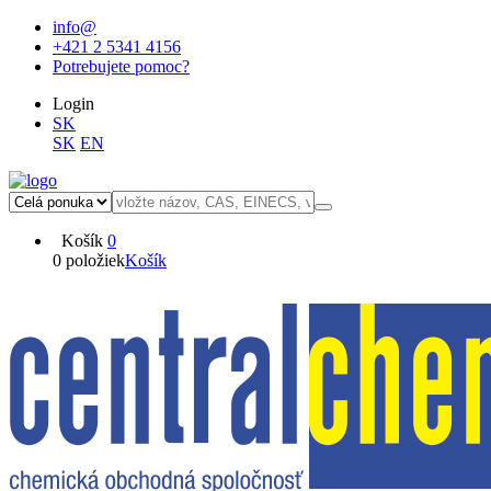
info@
+421 2 5341 4156
Potrebujete pomoc?
Login
SK
SK
EN
Košík
0
0 položiek
Košík