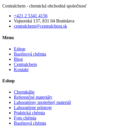
Centralchem - chemická obchodná spoločnosť
+421 2 5341 4156
Vajnorská 137, 831 04 Bratislava
centralchem@centralchem.sk
Menu
Eshop
Bazénová chémia
Blog
Centralchem
Kontakt
Eshop
Chemikálie
Referenčné materiály
Laboratórny spotrebný materiál
Laboratórne prístroje
Praktická chémia
Foto chémia
Bazénová chémia