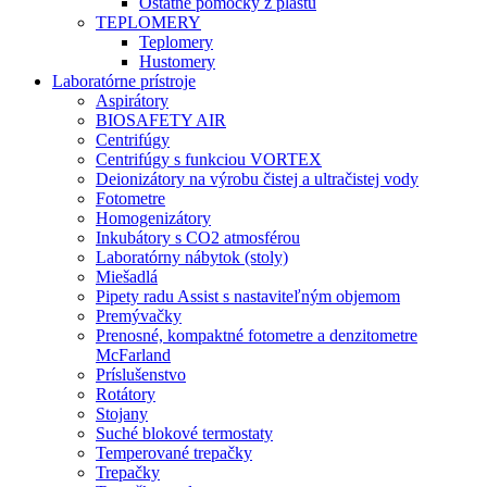
Ostatné pomôcky z plastu
TEPLOMERY
Teplomery
Hustomery
Laboratórne prístroje
Aspirátory
BIOSAFETY AIR
Centrifúgy
Centrifúgy s funkciou VORTEX
Deionizátory na výrobu čistej a ultračistej vody
Fotometre
Homogenizátory
Inkubátory s CO2 atmosférou
Laboratórny nábytok (stoly)
Miešadlá
Pipety radu Assist s nastaviteľným objemom
Premývačky
Prenosné, kompaktné fotometre a denzitometre
McFarland
Príslušenstvo
Rotátory
Stojany
Suché blokové termostaty
Temperované trepačky
Trepačky