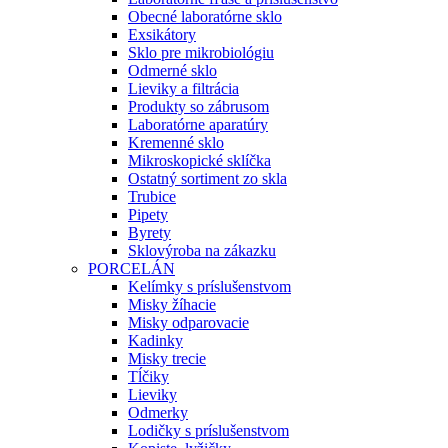
Obecné laboratórne sklo
Exsikátory
Sklo pre mikrobiológiu
Odmerné sklo
Lieviky a filtrácia
Produkty so zábrusom
Laboratórne aparatúry
Kremenné sklo
Mikroskopické sklíčka
Ostatný sortiment zo skla
Trubice
Pipety
Byrety
Sklovýroba na zákazku
PORCELÁN
Kelímky s príslušenstvom
Misky žíhacie
Misky odparovacie
Kadinky
Misky trecie
Tĺčiky
Lieviky
Odmerky
Lodičky s príslušenstvom