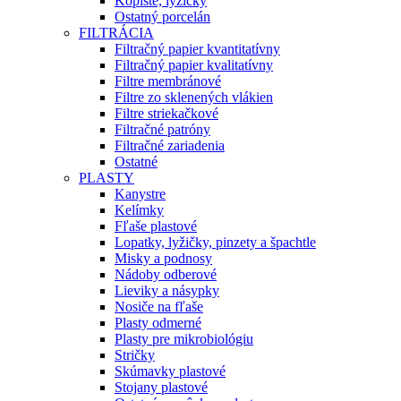
Kopiste, lyžičky
Ostatný porcelán
FILTRÁCIA
Filtračný papier kvantitatívny
Filtračný papier kvalitatívny
Filtre membránové
Filtre zo sklenených vlákien
Filtre striekačkové
Filtračné patróny
Filtračné zariadenia
Ostatné
PLASTY
Kanystre
Kelímky
Fľaše plastové
Lopatky, lyžičky, pinzety a špachtle
Misky a podnosy
Nádoby odberové
Lieviky a násypky
Nosiče na fľaše
Plasty odmerné
Plasty pre mikrobiológiu
Stričky
Skúmavky plastové
Stojany plastové