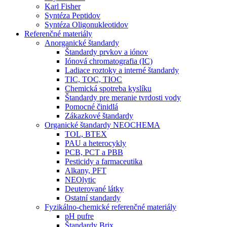
Karl Fisher
Syntéza Peptidov
Syntéza Oligonukleotidov
Referenčné materiály
Anorganické štandardy
Štandardy prvkov a iónov
Iónová chromatografia (IC)
Ladiace roztoky a interné štandardy
TIC, TOC, TIOC
Chemická spotreba kyslíku
Štandardy pre meranie tvrdosti vody
Pomocné činidlá
Zákazkové štandardy
Organické štandardy NEOCHEMA
TOL, BTEX
PAU a heterocykly
PCB, PCT a PBB
Pesticidy a farmaceutika
Alkany, PFT
NEOlytic
Deuterované látky
Ostatní standardy
Fyzikálno-chemické referenčné materiály
pH pufre
Štandardy Brix