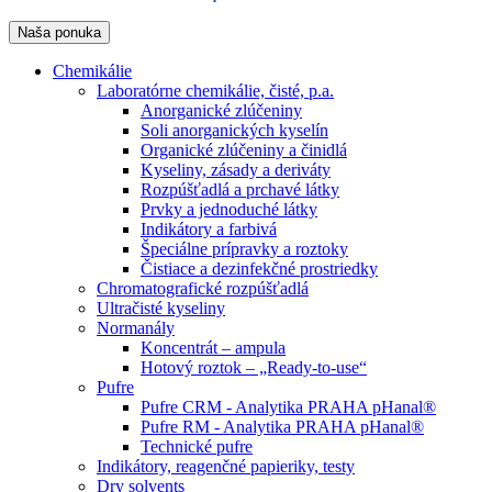
Naša ponuka
Chemikálie
Laboratórne chemikálie, čisté, p.a.
Anorganické zlúčeniny
Soli anorganických kyselín
Organické zlúčeniny a činidlá
Kyseliny, zásady a deriváty
Rozpúšťadlá a prchavé látky
Prvky a jednoduché látky
Indikátory a farbivá
Špeciálne prípravky a roztoky
Čistiace a dezinfekčné prostriedky
Chromatografické rozpúšťadlá
Ultračisté kyseliny
Normanály
Koncentrát – ampula
Hotový roztok – „Ready-to-use“
Pufre
Pufre CRM - Analytika PRAHA pHanal®
Pufre RM - Analytika PRAHA pHanal®
Technické pufre
Indikátory, reagenčné papieriky, testy
Dry solvents