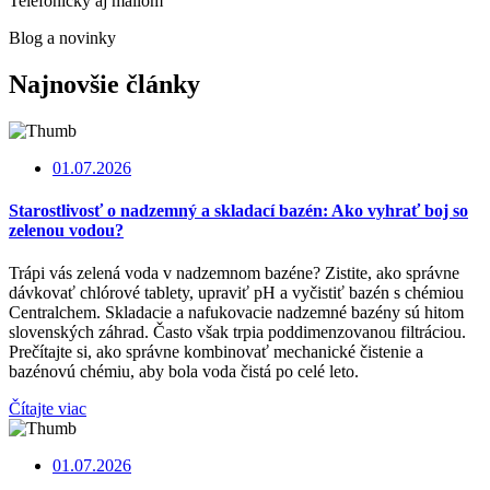
Telefonicky aj mailom
Blog a novinky
Najnovšie články
01.07.2026
Starostlivosť o nadzemný a skladací bazén: Ako vyhrať boj so
zelenou vodou?
Trápi vás zelená voda v nadzemnom bazéne? Zistite, ako správne
dávkovať chlórové tablety, upraviť pH a vyčistiť bazén s chémiou
Centralchem. Skladacie a nafukovacie nadzemné bazény sú hitom
slovenských záhrad. Často však trpia poddimenzovanou filtráciou.
Prečítajte si, ako správne kombinovať mechanické čistenie a
bazénovú chémiu, aby bola voda čistá po celé leto.
Čítajte viac
01.07.2026