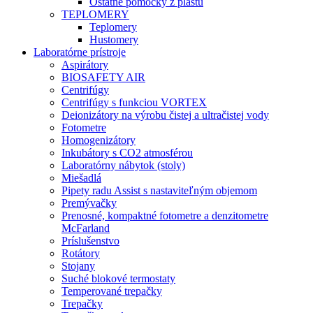
Ostatné pomôcky z plastu
TEPLOMERY
Teplomery
Hustomery
Laboratórne prístroje
Aspirátory
BIOSAFETY AIR
Centrifúgy
Centrifúgy s funkciou VORTEX
Deionizátory na výrobu čistej a ultračistej vody
Fotometre
Homogenizátory
Inkubátory s CO2 atmosférou
Laboratórny nábytok (stoly)
Miešadlá
Pipety radu Assist s nastaviteľným objemom
Premývačky
Prenosné, kompaktné fotometre a denzitometre
McFarland
Príslušenstvo
Rotátory
Stojany
Suché blokové termostaty
Temperované trepačky
Trepačky