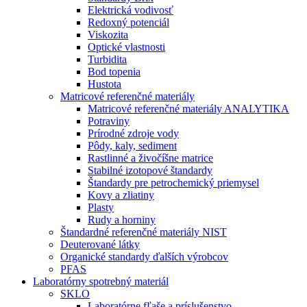
Elektrická vodivosť
Redoxný potenciál
Viskozita
Optické vlastnosti
Turbidita
Bod topenia
Hustota
Matricové referenčné materiály
Matricové referenčné materiály ANALYTIKA
Potraviny
Prírodné zdroje vody
Pôdy, kaly, sediment
Rastlinné a živočíšne matrice
Stabilné izotopové štandardy
Štandardy pre petrochemický priemysel
Kovy a zliatiny
Plasty
Rudy a horniny
Štandardné referenčné materiály NIST
Deuterované látky
Organické standardy ďalších výrobcov
PFAS
Laboratórny spotrebný materiál
SKLO
Laboratórne fľaše a príslušenstvo