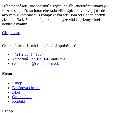
Hľadáte spôsob, ako spresniť a zrýchliť vaše laboratórne analýzy?
Pozrite sa, prečo sú fotometre radu HiPo špičkou vo svojej triede a
ako vám v kombinácii s komplexným servisom od Centralchemu
zjednodušia každodennú prax pri analýze vôd či priemyselnej
kontrole kvality.
Čítajte viac
Centralchem - chemická obchodná spoločnosť
+421 2 5341 4156
Vajnorská 137, 831 04 Bratislava
centralchem@centralchem.sk
Menu
Eshop
Bazénová chémia
Blog
Centralchem
Kontakt
Eshop