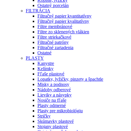
Kopiste, lyžičky
Ostatný porcelán
FILTRÁCIA
Filtračný papier kvantitatívny
Filtračný papier kvalitatívny
Filtre membránové
Filtre zo sklenených vlákien
Filtre striekačkové
Filtračné patróny
Filtračné zariadenia
Ostatné
PLASTY
Kanystre
Kelímky
Fľaše plastové
Lopatky, lyžičky, pinzety a špachtle
Misky a podnosy
Nádoby odberové
Lieviky a násypky
Nosiče na fľaše
Plasty odmerné
Plasty pre mikrobiológiu
Stričky
Skúmavky plastové
Stojany plastové