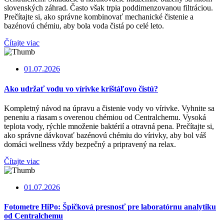
slovenských záhrad. Často však trpia poddimenzovanou filtráciou.
Prečítajte si, ako správne kombinovať mechanické čistenie a
bazénovú chémiu, aby bola voda čistá po celé leto.
Čítajte viac
01.07.2026
Ako udržať vodu vo vírivke krištáľovo čistú?
Kompletný návod na úpravu a čistenie vody vo vírivke. Vyhnite sa
peneniu a riasam s overenou chémiou od Centralchemu. Vysoká
teplota vody, rýchle množenie baktérií a otravná pena. Prečítajte si,
ako správne dávkovať bazénovú chémiu do vírivky, aby bol váš
domáci wellness vždy bezpečný a pripravený na relax.
Čítajte viac
01.07.2026
Fotometre HiPo: Špičková presnosť pre laboratórnu analytiku
od Centralchemu