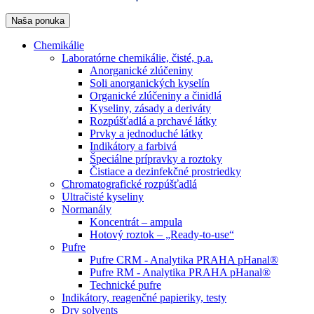
Naša ponuka
Chemikálie
Laboratórne chemikálie, čisté, p.a.
Anorganické zlúčeniny
Soli anorganických kyselín
Organické zlúčeniny a činidlá
Kyseliny, zásady a deriváty
Rozpúšťadlá a prchavé látky
Prvky a jednoduché látky
Indikátory a farbivá
Špeciálne prípravky a roztoky
Čistiace a dezinfekčné prostriedky
Chromatografické rozpúšťadlá
Ultračisté kyseliny
Normanály
Koncentrát – ampula
Hotový roztok – „Ready-to-use“
Pufre
Pufre CRM - Analytika PRAHA pHanal®
Pufre RM - Analytika PRAHA pHanal®
Technické pufre
Indikátory, reagenčné papieriky, testy
Dry solvents