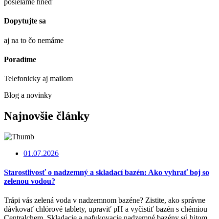
posielame hneď
Dopytujte sa
aj na to čo nemáme
Poradíme
Telefonicky aj mailom
Blog a novinky
Najnovšie články
01.07.2026
Starostlivosť o nadzemný a skladací bazén: Ako vyhrať boj so
zelenou vodou?
Trápi vás zelená voda v nadzemnom bazéne? Zistite, ako správne
dávkovať chlórové tablety, upraviť pH a vyčistiť bazén s chémiou
Centralchem. Skladacie a nafukovacie nadzemné bazény sú hitom