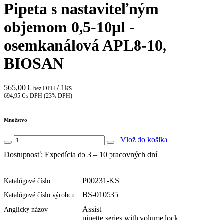
Pipeta s nastaviteľným
objemom 0,5-10μl -
osemkanálová APL8-10,
BIOSAN
565,00 €
/ 1ks
bez DPH
694,95 € s DPH (23% DPH)
Množstvo
Vlož do košíka
Dostupnosť: Expedícia do 3 – 10 pracovných dní
P00231-KS
Katalógové číslo
BS-010535
Katalógové číslo výrobcu
Assist
Anglický názov
pipette series with volume lock