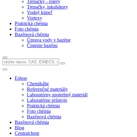
Trepačky - rolery
Trepačky, inkubátory
Vodný kúpeľ
Vortexy
Praktická chémia
Foto chémia
Bazénová chémia
Úprava vody v bazéne
Čistenie bazénu
Eshop
Chemikálie
Referenčné materiály
Laboratórny spotrebný materiál
Laboratórne prístroje
Praktická chémia
Foto chémia
Bazénová chémia
Bazénová chémia
Blog
Centralchem