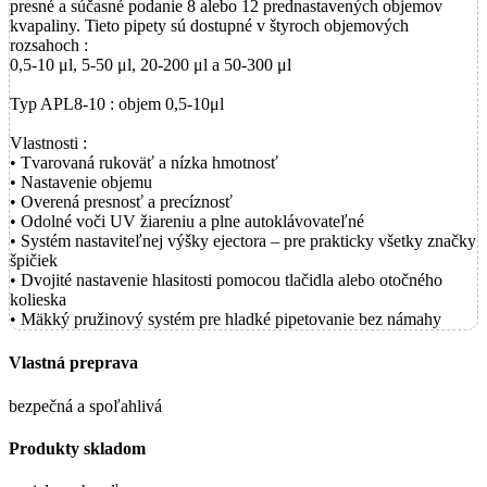
presné a súčasné podanie 8 alebo 12 prednastavených objemov
kvapaliny. Tieto pipety sú dostupné v štyroch objemových
rozsahoch :
0,5-10 μl, 5-50 μl, 20-200 μl a 50-300 μl
Typ APL8-10 : objem 0,5-10μl
Vlastnosti :
• Tvarovaná rukoväť a nízka hmotnosť
• Nastavenie objemu
• Overená presnosť a precíznosť
• Odolné voči UV žiareniu a plne autoklávovateľné
• Systém nastaviteľnej výšky ejectora – pre prakticky všetky značky
špičiek
• Dvojité nastavenie hlasitosti pomocou tlačidla alebo otočného
kolieska
• Mäkký pružinový systém pre hladké pipetovanie bez námahy
Vlastná preprava
bezpečná a spoľahlivá
Produkty skladom