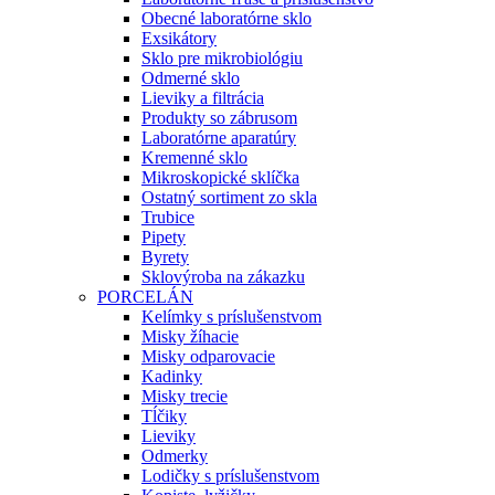
Obecné laboratórne sklo
Exsikátory
Sklo pre mikrobiológiu
Odmerné sklo
Lieviky a filtrácia
Produkty so zábrusom
Laboratórne aparatúry
Kremenné sklo
Mikroskopické sklíčka
Ostatný sortiment zo skla
Trubice
Pipety
Byrety
Sklovýroba na zákazku
PORCELÁN
Kelímky s príslušenstvom
Misky žíhacie
Misky odparovacie
Kadinky
Misky trecie
Tĺčiky
Lieviky
Odmerky
Lodičky s príslušenstvom