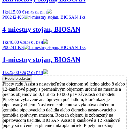
1ks
115,00 €
141,45 € s DPH
P00242-KS
4-miestny stojan, BIOSAN
1ks
46,00 €
56,58 € s DPH
P00241-KS
1-miestny stojan, BIOSAN
1ks
25,00 €
30,75 € s DPH
Popis produktu
Pipety radu Assist s nastaviteľným objemom sú jedno alebo 8 alebo
12-kanálové pipety s premenlivým objemom určené na meranie a
prenos objemov od 0,1 μl do 10 000 μl v závislosti od modelu.
Pipety sú vybavené analógovým počítadlom, ktoré ukazuje
pipetovaný objem. Nastavenie objemu sa vykonáva otočením
gombíka pipetovacieho tlačidla alebo čierneho nastavovacieho
gombíka správnym smerom. Rozsah objemu je zobrazený na
pipetovacom tlačidle. BIOSAN Assist 8-kanálové a 12-kanálové
pipety sú určené na plnenie mikroplatničiek. Pipety umožňujú