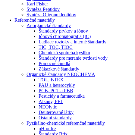
Karl Fisher
Syntéza Peptidov
Syntéza Oligonukleotidov
Referenčné materiály
Anorganické štandardy
Štandardy prvkov a iónov
Iónová chromatografia (IC)
Ladiace roztoky a interné štandardy
TIC, TOC, TIOC
Chemická spotreba kyslíku
Štandardy pre meranie tvrdosti vody
Pomocné činidlá
Zákazkové štandardy
Organické štandardy NEOCHEMA
TOL, BTEX
PAU a heterocykly
PCB, PCT a PBB
Pesticidy a farmaceutika
Alkany, PFT
NEOlytic
Deuterované látky
Ostatní standardy
Fyzikálno-chemické referenčné materiály
pH pufre
Štandardy Brix