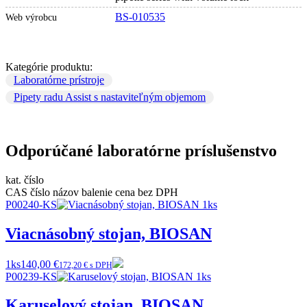
BS-010535
Web výrobcu
Kategórie produktu:
Laboratórne prístroje
Pipety radu Assist s nastaviteľným objemom
Odporúčané laboratórne príslušenstvo
kat. číslo
CAS číslo
názov
balenie
cena bez DPH
P00240-KS
Viacnásobný stojan, BIOSAN
1ks
140,00 €
172,20 € s DPH
P00239-KS
Karuselový stojan, BIOSAN