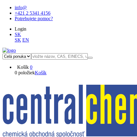
info@
+421 2 5341 4156
Potrebujete pomoc?
Login
SK
SK
EN
Košík
0
0 položiek
Košík