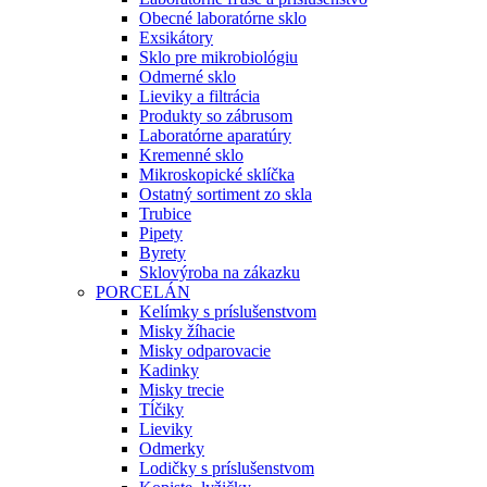
Obecné laboratórne sklo
Exsikátory
Sklo pre mikrobiológiu
Odmerné sklo
Lieviky a filtrácia
Produkty so zábrusom
Laboratórne aparatúry
Kremenné sklo
Mikroskopické sklíčka
Ostatný sortiment zo skla
Trubice
Pipety
Byrety
Sklovýroba na zákazku
PORCELÁN
Kelímky s príslušenstvom
Misky žíhacie
Misky odparovacie
Kadinky
Misky trecie
Tĺčiky
Lieviky
Odmerky
Lodičky s príslušenstvom