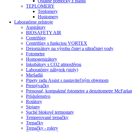
Ostatné pomôcky z plastu
TEPLOMERY
Teplomery
Hustomery
Laboratórne prístroje
Aspirátory
BIOSAFETY AIR
Centrifúgy
Centrifúgy s funkciou VORTEX
Deionizátory na výrobu čistej a ultračistej vody
Fotometre
Homogenizátory
Inkubátory s CO2 atmosférou
Laboratórny nábytok (stoly)
Miešadlá
Pipety radu Assist s nastaviteľným objemom
Premývačky
Prenosné, kompaktné fotometre a denzitometre McFarla
Príslušenstvo
Rotátory
Stojany
Suché blokové termostaty
Temperované trepačky
Trepačky
Trepačky - rolery