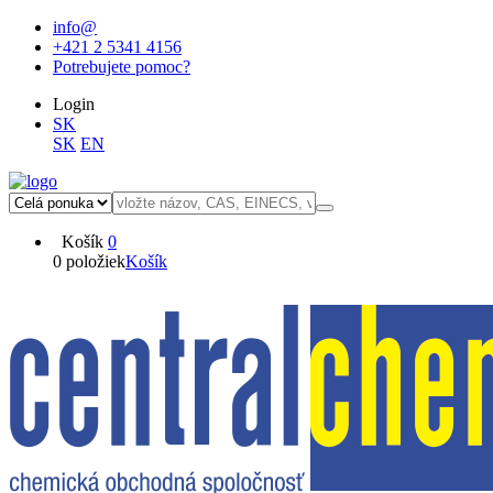
info@
+421 2 5341 4156
Potrebujete pomoc?
Login
SK
SK
EN
Košík
0
0 položiek
Košík