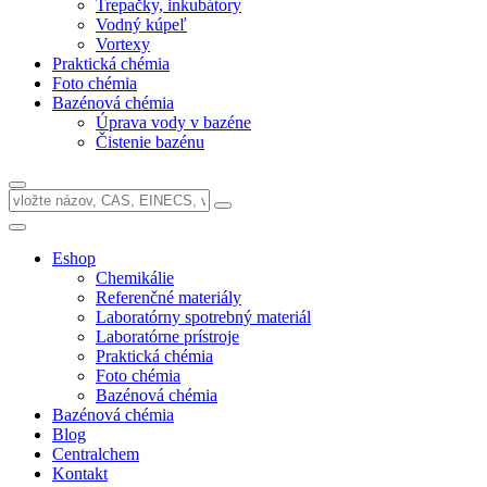
Trepačky, inkubátory
Vodný kúpeľ
Vortexy
Praktická chémia
Foto chémia
Bazénová chémia
Úprava vody v bazéne
Čistenie bazénu
Eshop
Chemikálie
Referenčné materiály
Laboratórny spotrebný materiál
Laboratórne prístroje
Praktická chémia
Foto chémia
Bazénová chémia
Bazénová chémia
Blog
Centralchem
Kontakt