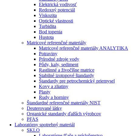
Elektrická vodivosť
Redoxný potenciál
Viskozita
Optické vlastnosti
Turbidita
Bod topenia
Hustota
Matricové referenčné materiály
Matricové referenčné materiály ANALYTIKA
Potraviny
Prírodné zdroje vody
Pôdy, kaly, sediment
Rastlinné a živočíšne matrice
Stabilné izotopové štandardy
Štandardy pre petrochemický priemysel
Kovy a zliatiny
Plasty
Rudy a horniny
Štandardné referenčné materiály NIST
Deuterované látky
Organické standardy ďalších výrobcov
PFAS
Laboratórny spotrebný materiál
SKLO
Laboratórne fľaše a príslušenstvo