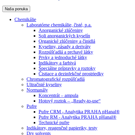
Naša ponuka
Chemikálie
Laboratórne chemikálie, čisté, p.a.
Anorganické zlúčeniny
Soli anorganických kyselín
Organické zlúčeniny a činidlá
Kyseliny, zásady a deriváty
Rozpúšťadlá a prchavé látky
Prvky a jednoduché látky
Indikátory a farbivá
Špeciálne prípravky a roztoky
Čistiace a dezinfekčné prostriedky
Chromatografické rozpúšťadlá
Ultračisté kyseliny
Normanály
Koncentrát – ampula
Hotový roztok – „Ready-to-use“
Pufre
Pufre CRM - Analytika PRAHA pHanal®
Pufre RM - Analytika PRAHA pHanal®
Technické pufre
Indikátory, reagenčné papieriky, testy
Dry solvents