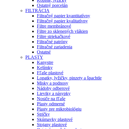
Kopiste, lyžičky
Ostatný porcelán
FILTRÁCIA
Filtračný papier kvantitatívny
Filtračný papier kvalitatívny
Filtre membránové
Filtre zo sklenených vlákien
Filtre striekačkové
Filtračné patróny
Filtračné zariadenia
Ostatné
PLASTY
Kanystre
Kelímky
Fľaše plastové
Lopatky, lyžičky, pinzety a špachtle
Misky a podnosy
Nádoby odberové
Lieviky a násypky
Nosiče na fľaše
Plasty odmerné
Plasty pre mikrobiológiu
Stričky
Skúmavky plastové
Stojany plastové