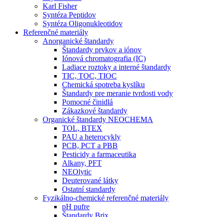
Karl Fisher
Syntéza Peptidov
Syntéza Oligonukleotidov
Referenčné materiály
Anorganické štandardy
Štandardy prvkov a iónov
Iónová chromatografia (IC)
Ladiace roztoky a interné štandardy
TIC, TOC, TIOC
Chemická spotreba kyslíku
Štandardy pre meranie tvrdosti vody
Pomocné činidlá
Zákazkové štandardy
Organické štandardy NEOCHEMA
TOL, BTEX
PAU a heterocykly
PCB, PCT a PBB
Pesticidy a farmaceutika
Alkany, PFT
NEOlytic
Deuterované látky
Ostatní standardy
Fyzikálno-chemické referenčné materiály
pH pufre
Štandardy Brix