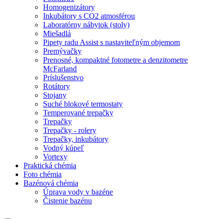
Homogenizátory
Inkubátory s CO2 atmosférou
Laboratórny nábytok (stoly)
Miešadlá
Pipety radu Assist s nastaviteľným objemom
Premývačky
Prenosné, kompaktné fotometre a denzitometre
McFarland
Príslušenstvo
Rotátory
Stojany
Suché blokové termostaty
Temperované trepačky
Trepačky
Trepačky - rolery
Trepačky, inkubátory
Vodný kúpeľ
Vortexy
Praktická chémia
Foto chémia
Bazénová chémia
Úprava vody v bazéne
Čistenie bazénu