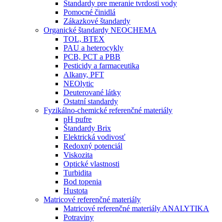
Štandardy pre meranie tvrdosti vody
Pomocné činidlá
Zákazkové štandardy
Organické štandardy NEOCHEMA
TOL, BTEX
PAU a heterocykly
PCB, PCT a PBB
Pesticidy a farmaceutika
Alkany, PFT
NEOlytic
Deuterované látky
Ostatní standardy
Fyzikálno-chemické referenčné materiály
pH pufre
Štandardy Brix
Elektrická vodivosť
Redoxný potenciál
Viskozita
Optické vlastnosti
Turbidita
Bod topenia
Hustota
Matricové referenčné materiály
Matricové referenčné materiály ANALYTIKA
Potraviny