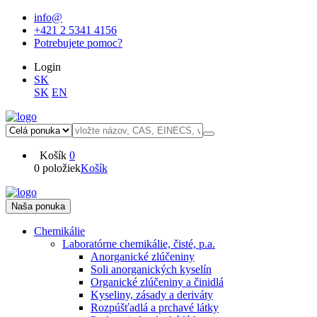
info@
+421 2 5341 4156
Potrebujete pomoc?
Login
SK
SK
EN
Košík
0
0 položiek
Košík
Naša ponuka
Chemikálie
Laboratórne chemikálie, čisté, p.a.
Anorganické zlúčeniny
Soli anorganických kyselín
Organické zlúčeniny a činidlá
Kyseliny, zásady a deriváty
Rozpúšťadlá a prchavé látky