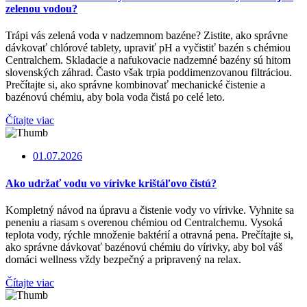
zelenou vodou?
Trápi vás zelená voda v nadzemnom bazéne? Zistite, ako správne
dávkovať chlórové tablety, upraviť pH a vyčistiť bazén s chémiou
Centralchem. Skladacie a nafukovacie nadzemné bazény sú hitom
slovenských záhrad. Často však trpia poddimenzovanou filtráciou.
Prečítajte si, ako správne kombinovať mechanické čistenie a
bazénovú chémiu, aby bola voda čistá po celé leto.
Čítajte viac
01.07.2026
Ako udržať vodu vo vírivke krištáľovo čistú?
Kompletný návod na úpravu a čistenie vody vo vírivke. Vyhnite sa
peneniu a riasam s overenou chémiou od Centralchemu. Vysoká
teplota vody, rýchle množenie baktérií a otravná pena. Prečítajte si,
ako správne dávkovať bazénovú chémiu do vírivky, aby bol váš
domáci wellness vždy bezpečný a pripravený na relax.
Čítajte viac