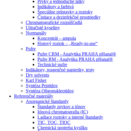
Prvky a jednoduché látky
Indikátory a farbivá
Špeciálne prípravky a roztoky
Čistiace a dezinfekčné prostriedky
Chromatografické rozpúšťadlá
Ultračisté kyseliny
Normanály
Koncentrát – ampula
Hotový roztok – „Ready-to-use“
Pufre
Pufre CRM - Analytika PRAHA pHanal®
Pufre RM - Analytika PRAHA pHanal®
Technické pufre
Indikátory, reagenčné papieriky, testy
Dry solvents
Karl Fisher
Syntéza Peptidov
Syntéza Oligonukleotidov
Referenčné materiály
Anorganické štandardy
Štandardy prvkov a iónov
Iónová chromatografia (IC)
Ladiace roztoky a interné štandardy
TIC, TOC, TIOC
Chemická spotreba kyslíku