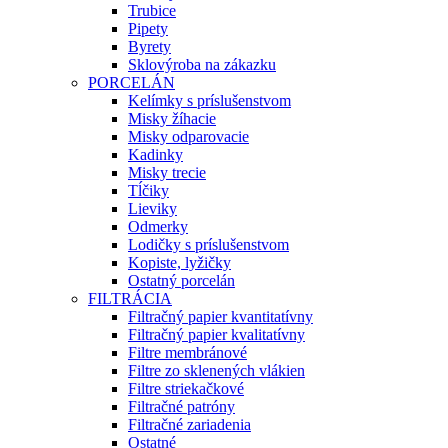
Trubice
Pipety
Byrety
Sklovýroba na zákazku
PORCELÁN
Kelímky s príslušenstvom
Misky žíhacie
Misky odparovacie
Kadinky
Misky trecie
Tĺčiky
Lieviky
Odmerky
Lodičky s príslušenstvom
Kopiste, lyžičky
Ostatný porcelán
FILTRÁCIA
Filtračný papier kvantitatívny
Filtračný papier kvalitatívny
Filtre membránové
Filtre zo sklenených vlákien
Filtre striekačkové
Filtračné patróny
Filtračné zariadenia
Ostatné