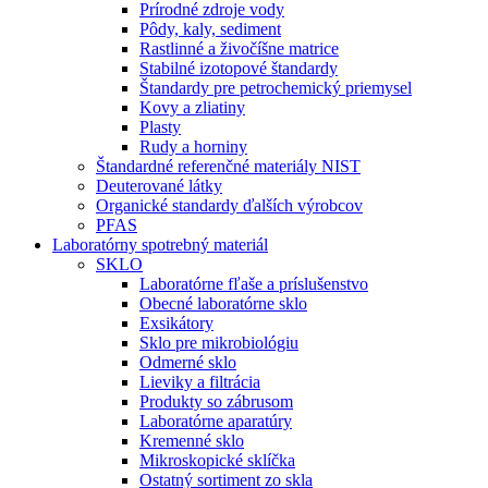
Prírodné zdroje vody
Pôdy, kaly, sediment
Rastlinné a živočíšne matrice
Stabilné izotopové štandardy
Štandardy pre petrochemický priemysel
Kovy a zliatiny
Plasty
Rudy a horniny
Štandardné referenčné materiály NIST
Deuterované látky
Organické standardy ďalších výrobcov
PFAS
Laboratórny spotrebný materiál
SKLO
Laboratórne fľaše a príslušenstvo
Obecné laboratórne sklo
Exsikátory
Sklo pre mikrobiológiu
Odmerné sklo
Lieviky a filtrácia
Produkty so zábrusom
Laboratórne aparatúry
Kremenné sklo
Mikroskopické sklíčka
Ostatný sortiment zo skla