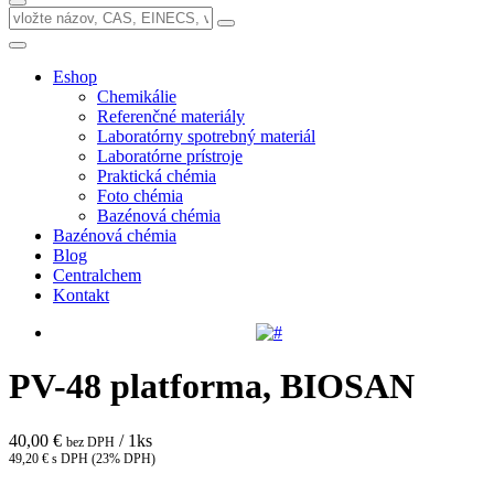
Eshop
Chemikálie
Referenčné materiály
Laboratórny spotrebný materiál
Laboratórne prístroje
Praktická chémia
Foto chémia
Bazénová chémia
Bazénová chémia
Blog
Centralchem
Kontakt
PV-48 platforma, BIOSAN
40,00 €
/ 1ks
bez DPH
49,20 € s DPH (23% DPH)