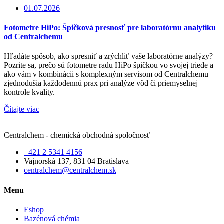
01.07.2026
Fotometre HiPo: Špičková presnosť pre laboratórnu analytiku
od Centralchemu
Hľadáte spôsob, ako spresniť a zrýchliť vaše laboratórne analýzy?
Pozrite sa, prečo sú fotometre radu HiPo špičkou vo svojej triede a
ako vám v kombinácii s komplexným servisom od Centralchemu
zjednodušia každodennú prax pri analýze vôd či priemyselnej
kontrole kvality.
Čítajte viac
Centralchem - chemická obchodná spoločnosť
+421 2 5341 4156
Vajnorská 137, 831 04 Bratislava
centralchem@centralchem.sk
Menu
Eshop
Bazénová chémia