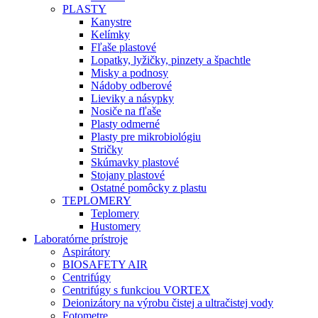
PLASTY
Kanystre
Kelímky
Fľaše plastové
Lopatky, lyžičky, pinzety a špachtle
Misky a podnosy
Nádoby odberové
Lieviky a násypky
Nosiče na fľaše
Plasty odmerné
Plasty pre mikrobiológiu
Stričky
Skúmavky plastové
Stojany plastové
Ostatné pomôcky z plastu
TEPLOMERY
Teplomery
Hustomery
Laboratórne prístroje
Aspirátory
BIOSAFETY AIR
Centrifúgy
Centrifúgy s funkciou VORTEX
Deionizátory na výrobu čistej a ultračistej vody
Fotometre