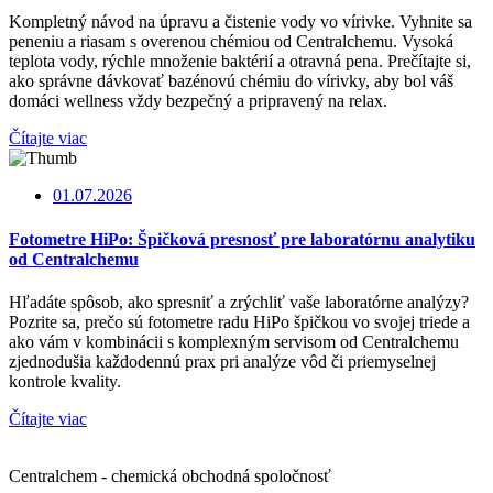
Kompletný návod na úpravu a čistenie vody vo vírivke. Vyhnite sa
peneniu a riasam s overenou chémiou od Centralchemu. Vysoká
teplota vody, rýchle množenie baktérií a otravná pena. Prečítajte si,
ako správne dávkovať bazénovú chémiu do vírivky, aby bol váš
domáci wellness vždy bezpečný a pripravený na relax.
Čítajte viac
01.07.2026
Fotometre HiPo: Špičková presnosť pre laboratórnu analytiku
od Centralchemu
Hľadáte spôsob, ako spresniť a zrýchliť vaše laboratórne analýzy?
Pozrite sa, prečo sú fotometre radu HiPo špičkou vo svojej triede a
ako vám v kombinácii s komplexným servisom od Centralchemu
zjednodušia každodennú prax pri analýze vôd či priemyselnej
kontrole kvality.
Čítajte viac
Centralchem - chemická obchodná spoločnosť