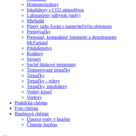
Homogenizátory
Inkubátory s CO2 atmosférou
Laboratórny nábytok (stoly)
Miešadlá
Pipety radu Assist s nastaviteľným objemom
Premývačky
Prenosné, kompaktné fotometre a denzitometre
McFarland
Príslušenstvo
Rotátory
Stojany
Suché blokové termostaty
Temperované trepačky
Trepačky
Trepačky - rolery
Trepačky, inkubátory
Vodný kúpeľ
Vortexy
Praktická chémia
Foto chémia
Bazénová chémia
Úprava vody v bazéne
Čistenie bazénu