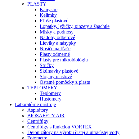
PLASTY
Kanystre
Kelímky
Fľaše plastové
Lopatky, lyžičky, pinzety a špachtle
Misky a podnosy
Nádoby odberové
Lieviky a násypky
Nosiče na fľaše
Plasty odmerné
Plasty pre mikrobiológiu
Stričky
Skúmavky plastové
Stojany plastové
Ostatné pomôcky z plastu
TEPLOMERY
Teplomery
Hustomery
Laboratórne prístroje
Aspirátory
BIOSAFETY AIR
Centrifúgy
Centrifúgy s funkciou VORTEX
Deionizátory na výrobu čistej a ultračistej vody
Fotometre