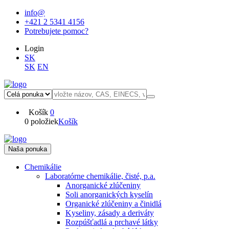
info@
+421 2 5341 4156
Potrebujete pomoc?
Login
SK
SK
EN
Košík
0
0 položiek
Košík
Naša ponuka
Chemikálie
Laboratórne chemikálie, čisté, p.a.
Anorganické zlúčeniny
Soli anorganických kyselín
Organické zlúčeniny a činidlá
Kyseliny, zásady a deriváty
Rozpúšťadlá a prchavé látky