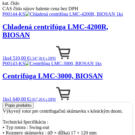
kat. číslo
CAS číslo
názov
balenie
cena bez DPH
P00144-KS
Chladená centrifúga LMC-4200R,
BIOSAN
1ks
4 510,00 €
5 547,30 € s DPH
P00143-KS
Centrifúga LMC-3000, BIOSAN
1ks
1 640,00 €
2 017,20 € s DPH
Popis produktu
Výkyvný rotor pre centrifugačnú skúmavku s kónickým dnom.
Technická špecifikácia :
• Typ rotora : Swing-out
• Rozmery skúmavky : (Ø × dĺžka) 17 × 120 mm