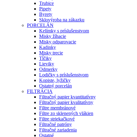
Trubice
Pipety
Byrety
Sklovýroba na zákazku
PORCELÁN
Kelímky s príslušenstvom
Misky žíhacie
Misky odparovacie
Kadinky
Misky trecie
Tĺčiky
Lieviky
Odmerky
Lodičky s príslušenstvom
Kopiste, lyžičky
Ostatný porcelán
FILTRÁCIA
Filtračný papier kvantitatívny
Filtračný papier kvalitatívny
Filtre membránové
Filtre zo sklenených vlákien
Filtre striekačkové
Filtračné patróny
Filtračné zariadenia
Ostatné