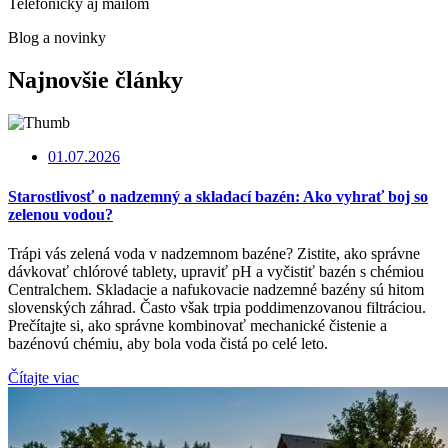
Telefonicky aj mailom
Blog a novinky
Najnovšie články
01.07.2026
Starostlivosť o nadzemný a skladací bazén: Ako vyhrať boj so
zelenou vodou?
Trápi vás zelená voda v nadzemnom bazéne? Zistite, ako správne
dávkovať chlórové tablety, upraviť pH a vyčistiť bazén s chémiou
Centralchem. Skladacie a nafukovacie nadzemné bazény sú hitom
slovenských záhrad. Často však trpia poddimenzovanou filtráciou.
Prečítajte si, ako správne kombinovať mechanické čistenie a
bazénovú chémiu, aby bola voda čistá po celé leto.
Čítajte viac