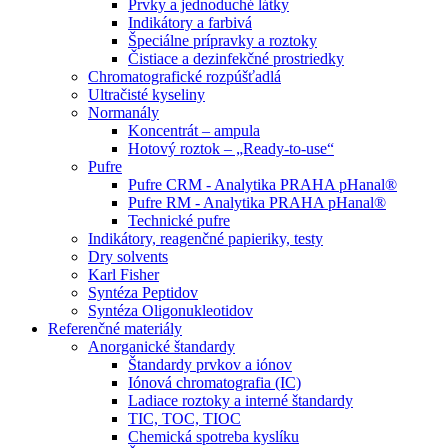
Prvky a jednoduché látky
Indikátory a farbivá
Špeciálne prípravky a roztoky
Čistiace a dezinfekčné prostriedky
Chromatografické rozpúšťadlá
Ultračisté kyseliny
Normanály
Koncentrát – ampula
Hotový roztok – „Ready-to-use“
Pufre
Pufre CRM - Analytika PRAHA pHanal®
Pufre RM - Analytika PRAHA pHanal®
Technické pufre
Indikátory, reagenčné papieriky, testy
Dry solvents
Karl Fisher
Syntéza Peptidov
Syntéza Oligonukleotidov
Referenčné materiály
Anorganické štandardy
Štandardy prvkov a iónov
Iónová chromatografia (IC)
Ladiace roztoky a interné štandardy
TIC, TOC, TIOC
Chemická spotreba kyslíku