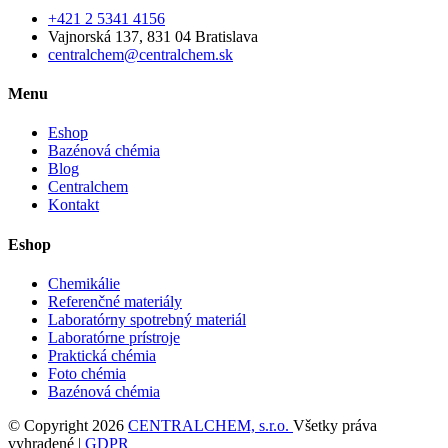
+421 2 5341 4156
Vajnorská 137, 831 04 Bratislava
centralchem@centralchem.sk
Menu
Eshop
Bazénová chémia
Blog
Centralchem
Kontakt
Eshop
Chemikálie
Referenčné materiály
Laboratórny spotrebný materiál
Laboratórne prístroje
Praktická chémia
Foto chémia
Bazénová chémia
© Copyright 2026
CENTRALCHEM, s.r.o.
Všetky práva
vyhradené |
GDPR