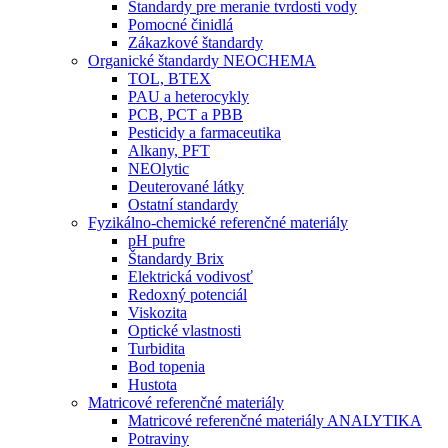
Štandardy pre meranie tvrdosti vody
Pomocné činidlá
Zákazkové štandardy
Organické štandardy NEOCHEMA
TOL, BTEX
PAU a heterocykly
PCB, PCT a PBB
Pesticidy a farmaceutika
Alkany, PFT
NEOlytic
Deuterované látky
Ostatní standardy
Fyzikálno-chemické referenčné materiály
pH pufre
Štandardy Brix
Elektrická vodivosť
Redoxný potenciál
Viskozita
Optické vlastnosti
Turbidita
Bod topenia
Hustota
Matricové referenčné materiály
Matricové referenčné materiály ANALYTIKA
Potraviny