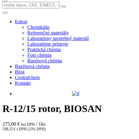
Eshop
Chemikálie
Referenčné materiály
Laboratórny spotrebný materiál
Laboratórne prístroje
Praktická chémia
Foto chémia
Bazénová chémia
Bazénová chémia
Blog
Centralchem
Kontakt
R-12/15 rotor, BIOSAN
275,00 €
/ 1ks
bez DPH
338,25 € s DPH (23% DPH)