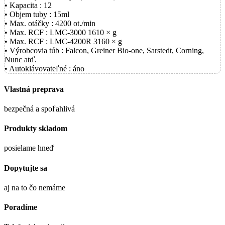
• Kapacita : 12
• Objem tuby : 15ml
• Max. otáčky : 4200 ot./min
• Max. RCF : LMC-3000 1610 × g
• Max. RCF : LMC-4200R 3160 × g
• Výrobcovia túb : Falcon, Greiner Bio-one, Sarstedt, Corning,
Nunc atď.
• Autoklávovateľné : áno
Vlastná preprava
bezpečná a spoľahlivá
Produkty skladom
posielame hneď
Dopytujte sa
aj na to čo nemáme
Poradíme