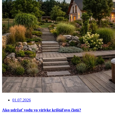
01.07.2026
Ako udržať vodu vo vírivke krištáľovo čistú?