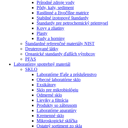
Prírodné zdroje vody
Pôdy, kaly, sediment
Rastlinné a živočíšne matrice
Stabilné izotopové štandardy
Štandardy pre petrochemický priemysel
Kovy a zliatiny
Plasty
Rudy a horniny
Štandardné referenčné materiály NIST
Deuterované látky
Organické standardy ďalších výrobcov
PFAS
Laboratórny spotrebný materiál
SKLO
Laboratórne fľaše a príslušenstvo
Obecné laboratórne sklo
Exsikátory
Sklo pre mikrobiológiu
Odmerné sklo
Lieviky a filtrácia
Produkty so zábrusom
Laboratórne aparatúry
Kremenné sklo
Mikroskopické sklíčka
Ostatný sortiment zo skla