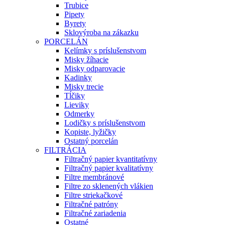
Trubice
Pipety
Byrety
Sklovýroba na zákazku
PORCELÁN
Kelímky s príslušenstvom
Misky žíhacie
Misky odparovacie
Kadinky
Misky trecie
Tĺčiky
Lieviky
Odmerky
Lodičky s príslušenstvom
Kopiste, lyžičky
Ostatný porcelán
FILTRÁCIA
Filtračný papier kvantitatívny
Filtračný papier kvalitatívny
Filtre membránové
Filtre zo sklenených vlákien
Filtre striekačkové
Filtračné patróny
Filtračné zariadenia
Ostatné