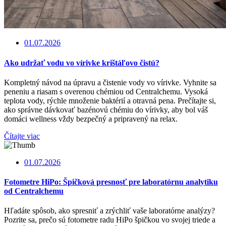
01.07.2026
Ako udržať vodu vo vírivke krištáľovo čistú?
Kompletný návod na úpravu a čistenie vody vo vírivke. Vyhnite sa
peneniu a riasam s overenou chémiou od Centralchemu. Vysoká
teplota vody, rýchle množenie baktérií a otravná pena. Prečítajte si,
ako správne dávkovať bazénovú chémiu do vírivky, aby bol váš
domáci wellness vždy bezpečný a pripravený na relax.
Čítajte viac
01.07.2026
Fotometre HiPo: Špičková presnosť pre laboratórnu analytiku
od Centralchemu
Hľadáte spôsob, ako spresniť a zrýchliť vaše laboratórne analýzy?
Pozrite sa, prečo sú fotometre radu HiPo špičkou vo svojej triede a