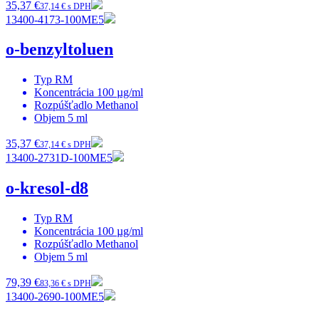
35,37 €
37,14 € s DPH
13400-4173-100ME5
o-benzyltoluen
Typ
RM
Koncentrácia
100 µg/ml
Rozpúšťadlo
Methanol
Objem
5 ml
35,37 €
37,14 € s DPH
13400-2731D-100ME5
o-kresol-d8
Typ
RM
Koncentrácia
100 µg/ml
Rozpúšťadlo
Methanol
Objem
5 ml
79,39 €
83,36 € s DPH
13400-2690-100ME5