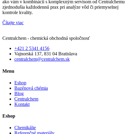
ako vám v kombinácii s komplexným servisom od Centralchemu
zjednodušia každodennú prax pri analýze vôd či priemyselnej
kontrole kvality.
Čítajte viac
Centralchem - chemická obchodná spoločnosť
+421 2 5341 4156
Vajnorská 137, 831 04 Bratislava
centralchem@centralchem.sk
Menu
Eshop
Bazénová chémia
Blog
Centralchem
Kontakt
Eshop
Chemikálie
Referenčné materiály