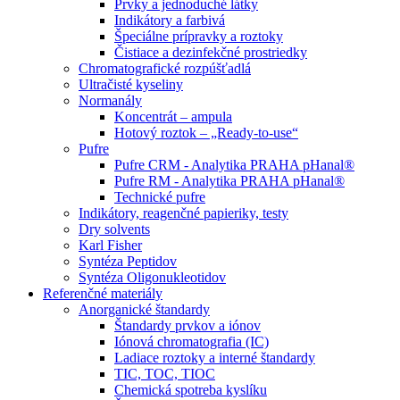
Prvky a jednoduché látky
Indikátory a farbivá
Špeciálne prípravky a roztoky
Čistiace a dezinfekčné prostriedky
Chromatografické rozpúšťadlá
Ultračisté kyseliny
Normanály
Koncentrát – ampula
Hotový roztok – „Ready-to-use“
Pufre
Pufre CRM - Analytika PRAHA pHanal®
Pufre RM - Analytika PRAHA pHanal®
Technické pufre
Indikátory, reagenčné papieriky, testy
Dry solvents
Karl Fisher
Syntéza Peptidov
Syntéza Oligonukleotidov
Referenčné materiály
Anorganické štandardy
Štandardy prvkov a iónov
Iónová chromatografia (IC)
Ladiace roztoky a interné štandardy
TIC, TOC, TIOC
Chemická spotreba kyslíku