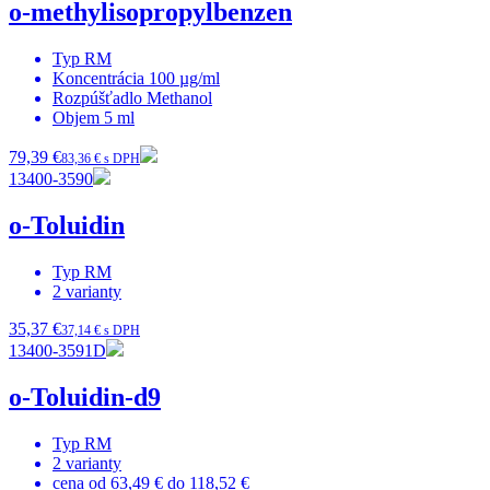
o-methylisopropylbenzen
Typ
RM
Koncentrácia
100 µg/ml
Rozpúšťadlo
Methanol
Objem
5 ml
79,39 €
83,36 € s DPH
13400-3590
o-Toluidin
Typ
RM
2
varianty
35,37 €
37,14 € s DPH
13400-3591D
o-Toluidin-d9
Typ
RM
2
varianty
cena od
63,49 €
do
118,52 €