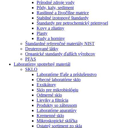
Prírodné zdroje vody
Pôdy, kaly, sediment
Rastlinné a živočíšne matrice
Stabilné izotopové štandardy
Štandardy pre petrochemický priemysel
Kovy a zliatiny
Plasty
Rudy a horniny
Štandardné referenčné materiály NIST
Deuterované látky
Organické standardy ďalších výrobcov
PFAS
Laboratórny spotrebný materiál
SKLO
Laboratórne fľaše a príslušenstvo
Obecné laboratórne sklo
Exsikátory
Sklo pre mikrobiológiu
Odmerné sklo
Lieviky a filtrácia
Produkty so zábrusom
Laboratórne aparatúry
Kremenné sklo
Mikroskopické sklíčka
Ostatný sortiment zo skla