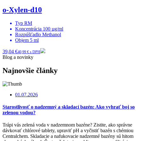
o-Xylen-d10
Typ
RM
Koncentrácia
100 µg/ml
Rozpúšťadlo
Methanol
Objem
5 ml
39,04 €
40,99 € s DPH
Blog a novinky
Najnovšie články
01.07.2026
Starostlivosť o nadzemný a skladací bazén: Ako vyhrať boj so
zelenou vodou?
Trápi vás zelená voda v nadzemnom bazéne? Zistite, ako správne
dávkovať chlórové tablety, upraviť pH a vyčistiť bazén s chémiou
Centralchem. Skladacie a nafukovacie nadzemné bazény sú hitom