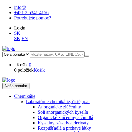
info@
+421 2 5341 4156
Potrebujete pomoc?
Login
SK
SK
EN
Košík
0
0 položiek
Košík
Naša ponuka
Chemikálie
Laboratórne chemikálie, čisté, p.a.
Anorganické zlúčeniny
Soli anorganických kyselín
Organické zlúčeniny a činidlá
Kyseliny, zásady a deriváty
Rozpúšťadlá a prchavé látky