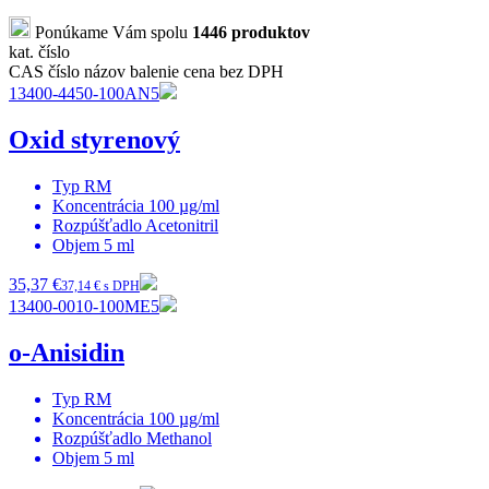
Ponúkame Vám spolu
1446 produktov
kat. číslo
CAS číslo
názov
balenie
cena bez DPH
13400-4450-100AN5
Oxid styrenový
Typ
RM
Koncentrácia
100 µg/ml
Rozpúšťadlo
Acetonitril
Objem
5 ml
35,37 €
37,14 € s DPH
13400-0010-100ME5
o-Anisidin
Typ
RM
Koncentrácia
100 µg/ml
Rozpúšťadlo
Methanol
Objem
5 ml