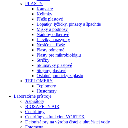
PLASTY
Kanystre
Kelímky
Fľaše plastové
Lopatky, lyžičky, pinzety a špachtle
Misky a podnosy
Nádoby odberové
Lieviky a násypky
Nosiče na fľaše
Plasty odmerné
Plasty pre mikrobiológiu
Stričky
Skúmavky plastové
Stojany plastové
Ostatné pomôcky z plastu
TEPLOMERY
Teplomery
Hustomery
Laboratórne prístroje
Aspirátory
BIOSAFETY AIR
Centrifúgy
Centrifúgy s funkciou VORTEX
Deionizátory na výrobu čistej a ultračistej vody
Fotometre