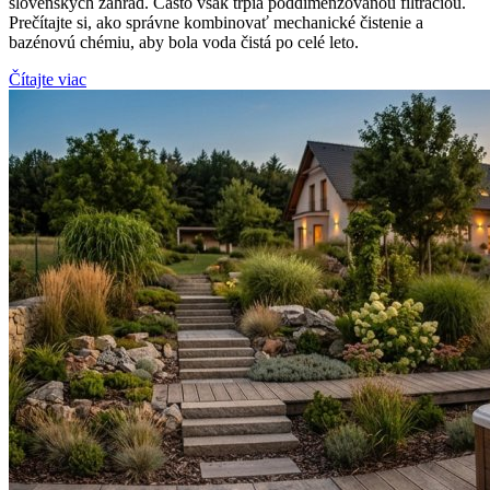
slovenských záhrad. Často však trpia poddimenzovanou filtráciou.
Prečítajte si, ako správne kombinovať mechanické čistenie a
bazénovú chémiu, aby bola voda čistá po celé leto.
Čítajte viac