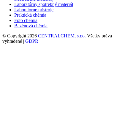
Laboratórny spotrebný materiál
Laboratórne prístroje
Praktická chémia
Foto chémia
Bazénová chémia
© Copyright 2026
CENTRALCHEM, s.r.o.
Všetky práva
vyhradené |
GDPR