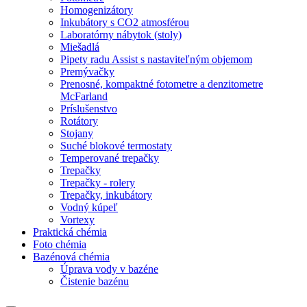
Homogenizátory
Inkubátory s CO2 atmosférou
Laboratórny nábytok (stoly)
Miešadlá
Pipety radu Assist s nastaviteľným objemom
Premývačky
Prenosné, kompaktné fotometre a denzitometre
McFarland
Príslušenstvo
Rotátory
Stojany
Suché blokové termostaty
Temperované trepačky
Trepačky
Trepačky - rolery
Trepačky, inkubátory
Vodný kúpeľ
Vortexy
Praktická chémia
Foto chémia
Bazénová chémia
Úprava vody v bazéne
Čistenie bazénu