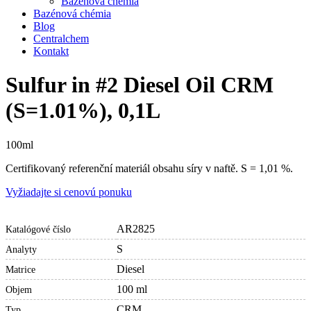
Bazénová chémia
Bazénová chémia
Blog
Centralchem
Kontakt
Sulfur in #2 Diesel Oil CRM
(S=1.01%), 0,1L
100ml
Certifikovaný referenční materiál obsahu síry v naftě. S = 1,01 %.
Vyžiadajte si cenovú ponuku
AR2825
Katalógové číslo
S
Analyty
Diesel
Matrice
100 ml
Objem
CRM
Typ