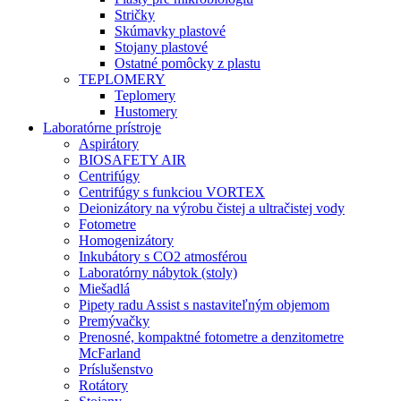
Stričky
Skúmavky plastové
Stojany plastové
Ostatné pomôcky z plastu
TEPLOMERY
Teplomery
Hustomery
Laboratórne prístroje
Aspirátory
BIOSAFETY AIR
Centrifúgy
Centrifúgy s funkciou VORTEX
Deionizátory na výrobu čistej a ultračistej vody
Fotometre
Homogenizátory
Inkubátory s CO2 atmosférou
Laboratórny nábytok (stoly)
Miešadlá
Pipety radu Assist s nastaviteľným objemom
Premývačky
Prenosné, kompaktné fotometre a denzitometre
McFarland
Príslušenstvo
Rotátory