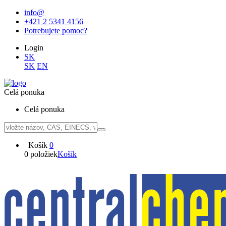
info@
+421 2 5341 4156
Potrebujete pomoc?
Login
SK
SK
EN
Celá ponuka
Celá ponuka
Košík
0
0 položiek
Košík