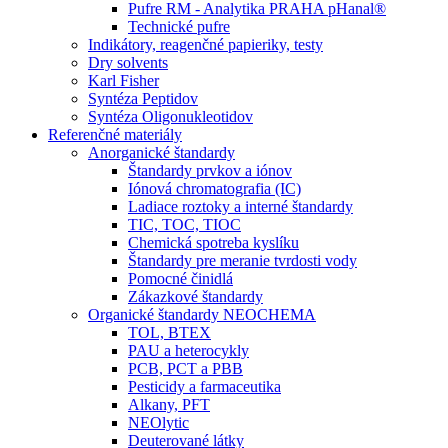
Pufre RM - Analytika PRAHA pHanal®
Technické pufre
Indikátory, reagenčné papieriky, testy
Dry solvents
Karl Fisher
Syntéza Peptidov
Syntéza Oligonukleotidov
Referenčné materiály
Anorganické štandardy
Štandardy prvkov a iónov
Iónová chromatografia (IC)
Ladiace roztoky a interné štandardy
TIC, TOC, TIOC
Chemická spotreba kyslíku
Štandardy pre meranie tvrdosti vody
Pomocné činidlá
Zákazkové štandardy
Organické štandardy NEOCHEMA
TOL, BTEX
PAU a heterocykly
PCB, PCT a PBB
Pesticidy a farmaceutika
Alkany, PFT
NEOlytic
Deuterované látky