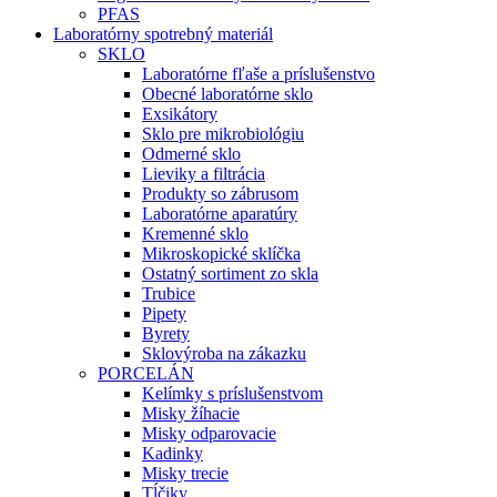
PFAS
Laboratórny spotrebný materiál
SKLO
Laboratórne fľaše a príslušenstvo
Obecné laboratórne sklo
Exsikátory
Sklo pre mikrobiológiu
Odmerné sklo
Lieviky a filtrácia
Produkty so zábrusom
Laboratórne aparatúry
Kremenné sklo
Mikroskopické sklíčka
Ostatný sortiment zo skla
Trubice
Pipety
Byrety
Sklovýroba na zákazku
PORCELÁN
Kelímky s príslušenstvom
Misky žíhacie
Misky odparovacie
Kadinky
Misky trecie
Tĺčiky