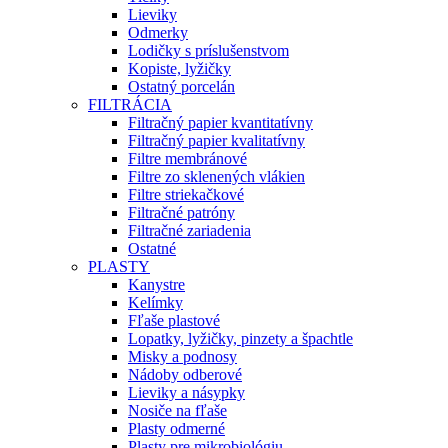
Lieviky
Odmerky
Lodičky s príslušenstvom
Kopiste, lyžičky
Ostatný porcelán
FILTRÁCIA
Filtračný papier kvantitatívny
Filtračný papier kvalitatívny
Filtre membránové
Filtre zo sklenených vlákien
Filtre striekačkové
Filtračné patróny
Filtračné zariadenia
Ostatné
PLASTY
Kanystre
Kelímky
Fľaše plastové
Lopatky, lyžičky, pinzety a špachtle
Misky a podnosy
Nádoby odberové
Lieviky a násypky
Nosiče na fľaše
Plasty odmerné
Plasty pre mikrobiológiu