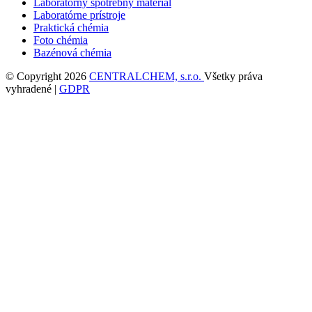
Laboratórny spotrebný materiál
Laboratórne prístroje
Praktická chémia
Foto chémia
Bazénová chémia
© Copyright 2026
CENTRALCHEM, s.r.o.
Všetky práva
vyhradené |
GDPR