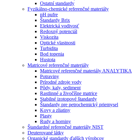
Ostatní standardy
Fyzikálno-chemické referenčné materiály
pH pufre
Štandardy Brix
Elektrická vodivosť
Redoxný potenciál
Viskozita
Optické vlastnosti
Turbidita
Bod topenia
Hustota
Matricové referenčné materiály
Matricové referenčné materiály ANALYTIKA
Potraviny
Prírodné zdroje vody
Pôdy, kaly, sediment
Rastlinné a živočíšne matrice
Stabilné izotopové štandardy
Štandardy pre petrochemický priemysel
Kovy a zliatiny
Plasty
Rudy a horniny
Štandardné referenčné materiály NIST
Deuterované látky
Organické standardy ďalších výrobcov