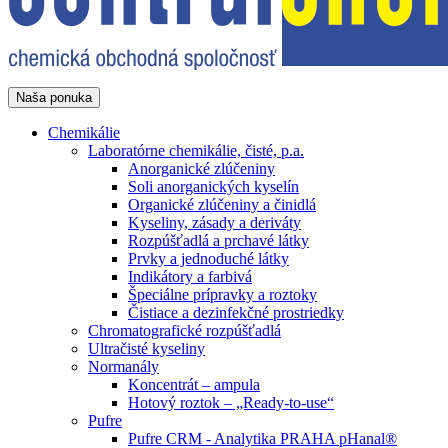
Naša ponuka
Chemikálie
Laboratórne chemikálie, čisté, p.a.
Anorganické zlúčeniny
Soli anorganických kyselín
Organické zlúčeniny a činidlá
Kyseliny, zásady a deriváty
Rozpúšťadlá a prchavé látky
Prvky a jednoduché látky
Indikátory a farbivá
Špeciálne prípravky a roztoky
Čistiace a dezinfekčné prostriedky
Chromatografické rozpúšťadlá
Ultračisté kyseliny
Normanály
Koncentrát – ampula
Hotový roztok – „Ready-to-use“
Pufre
Pufre CRM - Analytika PRAHA pHanal®