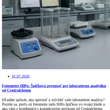
01.07.2026
Fotometre HiPo: Špičková presnosť pre laboratórnu analytiku
od Centralchemu
Hľadáte spôsob, ako spresniť a zrýchliť vaše laboratórne analýzy?
Pozrite sa, prečo sú fotometre radu HiPo špičkou vo svojej triede a
ako vám v kombinácii s komplexným servisom od Centralchemu