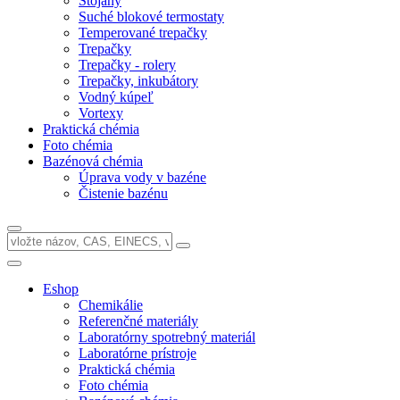
Stojany
Suché blokové termostaty
Temperované trepačky
Trepačky
Trepačky - rolery
Trepačky, inkubátory
Vodný kúpeľ
Vortexy
Praktická chémia
Foto chémia
Bazénová chémia
Úprava vody v bazéne
Čistenie bazénu
Eshop
Chemikálie
Referenčné materiály
Laboratórny spotrebný materiál
Laboratórne prístroje
Praktická chémia
Foto chémia