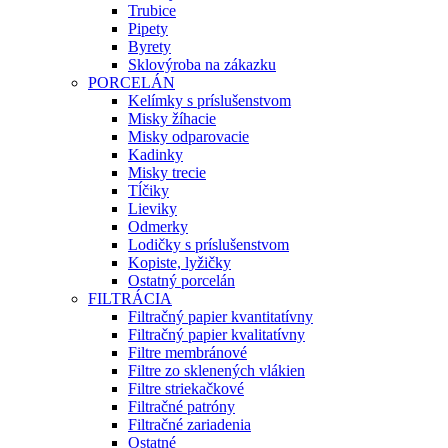
Trubice
Pipety
Byrety
Sklovýroba na zákazku
PORCELÁN
Kelímky s príslušenstvom
Misky žíhacie
Misky odparovacie
Kadinky
Misky trecie
Tĺčiky
Lieviky
Odmerky
Lodičky s príslušenstvom
Kopiste, lyžičky
Ostatný porcelán
FILTRÁCIA
Filtračný papier kvantitatívny
Filtračný papier kvalitatívny
Filtre membránové
Filtre zo sklenených vlákien
Filtre striekačkové
Filtračné patróny
Filtračné zariadenia
Ostatné