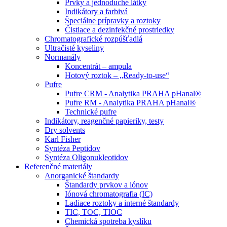
Prvky a jednoduché látky
Indikátory a farbivá
Špeciálne prípravky a roztoky
Čistiace a dezinfekčné prostriedky
Chromatografické rozpúšťadlá
Ultračisté kyseliny
Normanály
Koncentrát – ampula
Hotový roztok – „Ready-to-use“
Pufre
Pufre CRM - Analytika PRAHA pHanal®
Pufre RM - Analytika PRAHA pHanal®
Technické pufre
Indikátory, reagenčné papieriky, testy
Dry solvents
Karl Fisher
Syntéza Peptidov
Syntéza Oligonukleotidov
Referenčné materiály
Anorganické štandardy
Štandardy prvkov a iónov
Iónová chromatografia (IC)
Ladiace roztoky a interné štandardy
TIC, TOC, TIOC
Chemická spotreba kyslíku