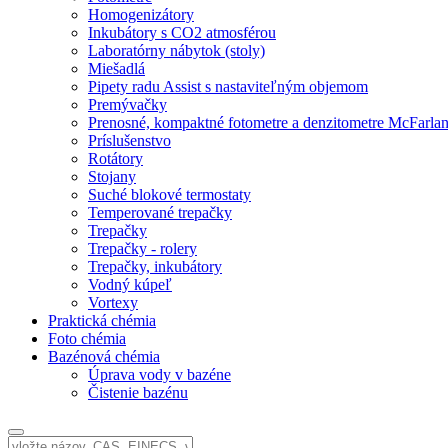
Homogenizátory
Inkubátory s CO2 atmosférou
Laboratórny nábytok (stoly)
Miešadlá
Pipety radu Assist s nastaviteľným objemom
Premývačky
Prenosné, kompaktné fotometre a denzitometre McFarla
Príslušenstvo
Rotátory
Stojany
Suché blokové termostaty
Temperované trepačky
Trepačky
Trepačky - rolery
Trepačky, inkubátory
Vodný kúpeľ
Vortexy
Praktická chémia
Foto chémia
Bazénová chémia
Úprava vody v bazéne
Čistenie bazénu