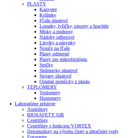
PLASTY
Kanystre
Kelímky
Fľaše plastové
Lopatky, lyžičky, pinzety a špachtle
Misky a podnosy
Nádoby odberové
Lieviky a násypky
Nosiče na fľaše
Plasty odmerné
Plasty pre mikrobiológiu
Stričky
Skúmavky plastové
Stojany plastové
Ostatné pomôcky z plastu
TEPLOMERY
Teplomery
Hustomery
Laboratórne prístroje
Aspirátory
BIOSAFETY AIR
Centrifúgy
Centrifúgy s funkciou VORTEX
Deionizátory na výrobu čistej a ultračistej vody
Fotometre