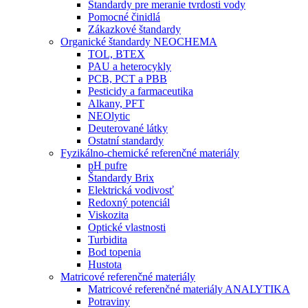
Štandardy pre meranie tvrdosti vody
Pomocné činidlá
Zákazkové štandardy
Organické štandardy NEOCHEMA
TOL, BTEX
PAU a heterocykly
PCB, PCT a PBB
Pesticidy a farmaceutika
Alkany, PFT
NEOlytic
Deuterované látky
Ostatní standardy
Fyzikálno-chemické referenčné materiály
pH pufre
Štandardy Brix
Elektrická vodivosť
Redoxný potenciál
Viskozita
Optické vlastnosti
Turbidita
Bod topenia
Hustota
Matricové referenčné materiály
Matricové referenčné materiály ANALYTIKA
Potraviny