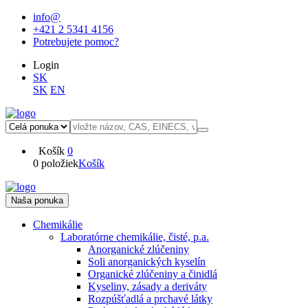
info@
+421 2 5341 4156
Potrebujete pomoc?
Login
SK
SK
EN
Košík
0
0 položiek
Košík
Naša ponuka
Chemikálie
Laboratórne chemikálie, čisté, p.a.
Anorganické zlúčeniny
Soli anorganických kyselín
Organické zlúčeniny a činidlá
Kyseliny, zásady a deriváty
Rozpúšťadlá a prchavé látky