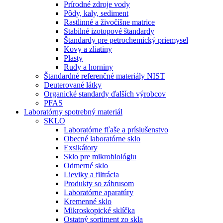
Prírodné zdroje vody
Pôdy, kaly, sediment
Rastlinné a živočíšne matrice
Stabilné izotopové štandardy
Štandardy pre petrochemický priemysel
Kovy a zliatiny
Plasty
Rudy a horniny
Štandardné referenčné materiály NIST
Deuterované látky
Organické standardy ďalších výrobcov
PFAS
Laboratórny spotrebný materiál
SKLO
Laboratórne fľaše a príslušenstvo
Obecné laboratórne sklo
Exsikátory
Sklo pre mikrobiológiu
Odmerné sklo
Lieviky a filtrácia
Produkty so zábrusom
Laboratórne aparatúry
Kremenné sklo
Mikroskopické sklíčka
Ostatný sortiment zo skla