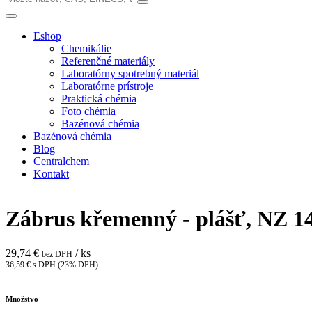
Eshop
Chemikálie
Referenčné materiály
Laboratórny spotrebný materiál
Laboratórne prístroje
Praktická chémia
Foto chémia
Bazénová chémia
Bazénová chémia
Blog
Centralchem
Kontakt
Zábrus křemenný - plášť, NZ 1
29,74 €
/ ks
bez DPH
36,59 € s DPH (23% DPH)
Množstvo