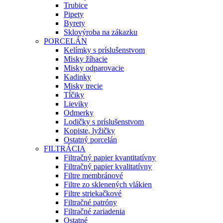
Trubice
Pipety
Byrety
Sklovýroba na zákazku
PORCELÁN
Kelímky s príslušenstvom
Misky žíhacie
Misky odparovacie
Kadinky
Misky trecie
Tĺčiky
Lieviky
Odmerky
Lodičky s príslušenstvom
Kopiste, lyžičky
Ostatný porcelán
FILTRÁCIA
Filtračný papier kvantitatívny
Filtračný papier kvalitatívny
Filtre membránové
Filtre zo sklenených vlákien
Filtre striekačkové
Filtračné patróny
Filtračné zariadenia
Ostatné