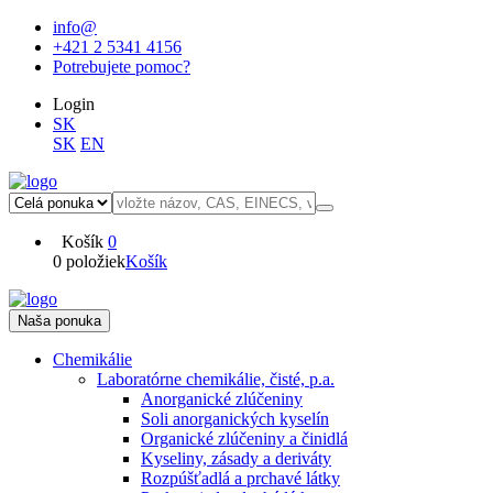
info@
+421 2 5341 4156
Potrebujete pomoc?
Login
SK
SK
EN
Košík
0
0 položiek
Košík
Naša ponuka
Chemikálie
Laboratórne chemikálie, čisté, p.a.
Anorganické zlúčeniny
Soli anorganických kyselín
Organické zlúčeniny a činidlá
Kyseliny, zásady a deriváty
Rozpúšťadlá a prchavé látky