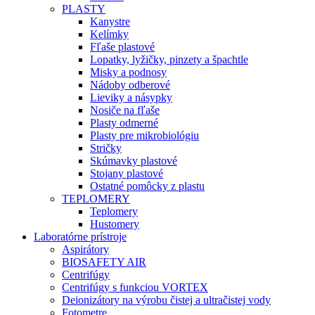
PLASTY
Kanystre
Kelímky
Fľaše plastové
Lopatky, lyžičky, pinzety a špachtle
Misky a podnosy
Nádoby odberové
Lieviky a násypky
Nosiče na fľaše
Plasty odmerné
Plasty pre mikrobiológiu
Stričky
Skúmavky plastové
Stojany plastové
Ostatné pomôcky z plastu
TEPLOMERY
Teplomery
Hustomery
Laboratórne prístroje
Aspirátory
BIOSAFETY AIR
Centrifúgy
Centrifúgy s funkciou VORTEX
Deionizátory na výrobu čistej a ultračistej vody
Fotometre