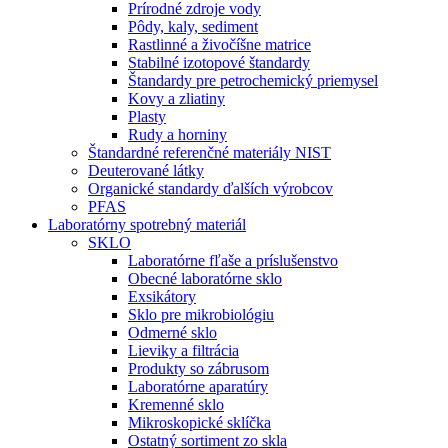
Prírodné zdroje vody
Pôdy, kaly, sediment
Rastlinné a živočíšne matrice
Stabilné izotopové štandardy
Štandardy pre petrochemický priemysel
Kovy a zliatiny
Plasty
Rudy a horniny
Štandardné referenčné materiály NIST
Deuterované látky
Organické standardy ďalších výrobcov
PFAS
Laboratórny spotrebný materiál
SKLO
Laboratórne fľaše a príslušenstvo
Obecné laboratórne sklo
Exsikátory
Sklo pre mikrobiológiu
Odmerné sklo
Lieviky a filtrácia
Produkty so zábrusom
Laboratórne aparatúry
Kremenné sklo
Mikroskopické sklíčka
Ostatný sortiment zo skla