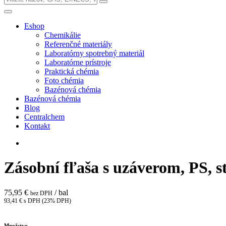
Eshop
Chemikálie
Referenčné materiály
Laboratórny spotrebný materiál
Laboratórne prístroje
Praktická chémia
Foto chémia
Bazénová chémia
Bazénová chémia
Blog
Centralchem
Kontakt
Zásobní fľaša s uzáverom, PS, 
75,95 €
/ bal
bez DPH
93,41 € s DPH (23% DPH)
Množstvo