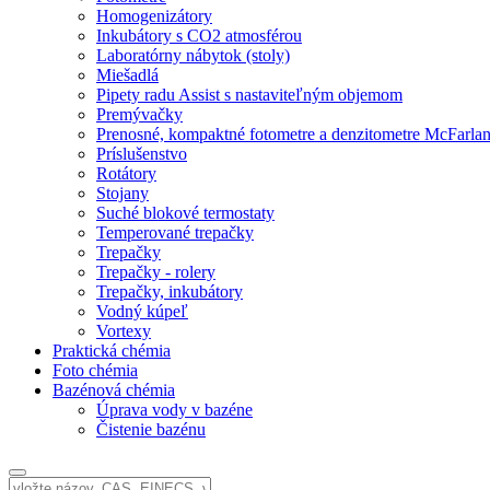
Homogenizátory
Inkubátory s CO2 atmosférou
Laboratórny nábytok (stoly)
Miešadlá
Pipety radu Assist s nastaviteľným objemom
Premývačky
Prenosné, kompaktné fotometre a denzitometre McFarla
Príslušenstvo
Rotátory
Stojany
Suché blokové termostaty
Temperované trepačky
Trepačky
Trepačky - rolery
Trepačky, inkubátory
Vodný kúpeľ
Vortexy
Praktická chémia
Foto chémia
Bazénová chémia
Úprava vody v bazéne
Čistenie bazénu