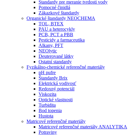
Štandardy pre meranie tvrdosti vody
Pomocné činidlá
Zákazkové štandardy
Organické štandardy NEOCHEMA
TOL, BTEX
PAU a heterocykly
PCB, PCT a PBB
Pesticidy a farmaceutika
Alkany, PFT
NEOlytic
Deuterované látky
Ostatní standardy
Fyzikálno-chemické referenčné materiály
pH pufre
Štandardy Brix
Elektrická vodivosť
Redoxný potenciál
Viskozita
Optické vlastnosti
Turbidita
Bod topenia
Hustota
Matricové referenčné materiály
Matricové referenčné materiály ANALYTIKA
Potraviny