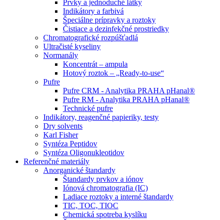
Prvky a jednoduché látky
Indikátory a farbivá
Špeciálne prípravky a roztoky
Čistiace a dezinfekčné prostriedky
Chromatografické rozpúšťadlá
Ultračisté kyseliny
Normanály
Koncentrát – ampula
Hotový roztok – „Ready-to-use“
Pufre
Pufre CRM - Analytika PRAHA pHanal®
Pufre RM - Analytika PRAHA pHanal®
Technické pufre
Indikátory, reagenčné papieriky, testy
Dry solvents
Karl Fisher
Syntéza Peptidov
Syntéza Oligonukleotidov
Referenčné materiály
Anorganické štandardy
Štandardy prvkov a iónov
Iónová chromatografia (IC)
Ladiace roztoky a interné štandardy
TIC, TOC, TIOC
Chemická spotreba kyslíku