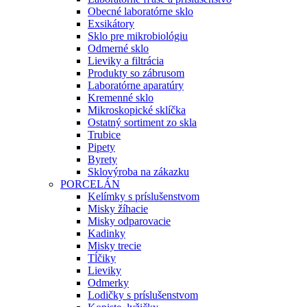
Obecné laboratórne sklo
Exsikátory
Sklo pre mikrobiológiu
Odmerné sklo
Lieviky a filtrácia
Produkty so zábrusom
Laboratórne aparatúry
Kremenné sklo
Mikroskopické sklíčka
Ostatný sortiment zo skla
Trubice
Pipety
Byrety
Sklovýroba na zákazku
PORCELÁN
Kelímky s príslušenstvom
Misky žíhacie
Misky odparovacie
Kadinky
Misky trecie
Tĺčiky
Lieviky
Odmerky
Lodičky s príslušenstvom