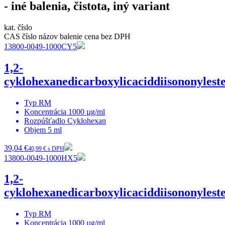
- iné balenia, čistota, iný variant
kat. číslo
CAS číslo
názov
balenie
cena bez DPH
13800-0049-1000CY5
1,2-
cyklohexanedicarboxylicaciddiisononylest
Typ
RM
Koncentrácia
1000 µg/ml
Rozpúšťadlo
Cyklohexan
Objem
5 ml
39,04 €
40,99 € s DPH
13800-0049-1000HX5
1,2-
cyklohexanedicarboxylicaciddiisononylest
Typ
RM
Koncentrácia
1000 µg/ml