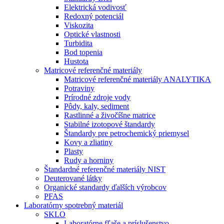
Elektrická vodivosť
Redoxný potenciál
Viskozita
Optické vlastnosti
Turbidita
Bod topenia
Hustota
Matricové referenčné materiály
Matricové referenčné materiály ANALYTIKA
Potraviny
Prírodné zdroje vody
Pôdy, kaly, sediment
Rastlinné a živočíšne matrice
Stabilné izotopové štandardy
Štandardy pre petrochemický priemysel
Kovy a zliatiny
Plasty
Rudy a horniny
Štandardné referenčné materiály NIST
Deuterované látky
Organické standardy ďalších výrobcov
PFAS
Laboratórny spotrebný materiál
SKLO
Laboratórne fľaše a príslušenstvo