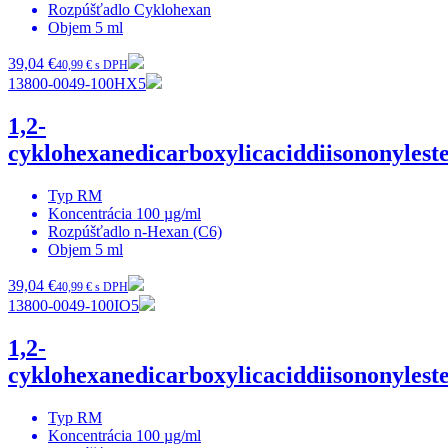
Rozpúšťadlo
Cyklohexan
Objem
5 ml
39,04 €
40,99 € s DPH
13800-0049-100HX5
1,2-
cyklohexanedicarboxylicaciddiisononylest
Typ
RM
Koncentrácia
100 µg/ml
Rozpúšťadlo
n-Hexan (C6)
Objem
5 ml
39,04 €
40,99 € s DPH
13800-0049-100IO5
1,2-
cyklohexanedicarboxylicaciddiisononylest
Typ
RM
Koncentrácia
100 µg/ml