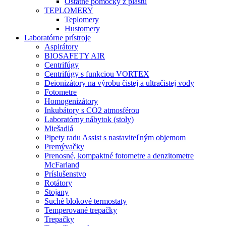
Ostatné pomôcky z plastu
TEPLOMERY
Teplomery
Hustomery
Laboratórne prístroje
Aspirátory
BIOSAFETY AIR
Centrifúgy
Centrifúgy s funkciou VORTEX
Deionizátory na výrobu čistej a ultračistej vody
Fotometre
Homogenizátory
Inkubátory s CO2 atmosférou
Laboratórny nábytok (stoly)
Miešadlá
Pipety radu Assist s nastaviteľným objemom
Premývačky
Prenosné, kompaktné fotometre a denzitometre
McFarland
Príslušenstvo
Rotátory
Stojany
Suché blokové termostaty
Temperované trepačky
Trepačky