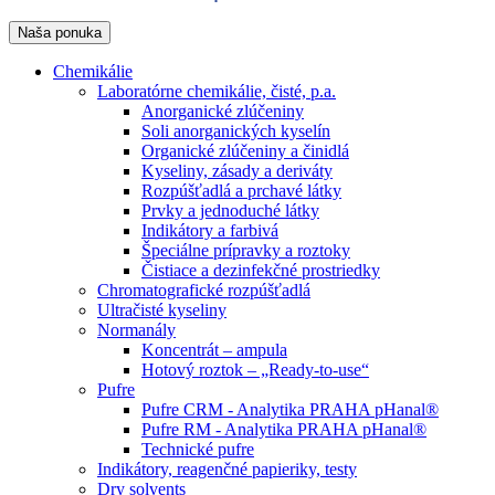
Naša ponuka
Chemikálie
Laboratórne chemikálie, čisté, p.a.
Anorganické zlúčeniny
Soli anorganických kyselín
Organické zlúčeniny a činidlá
Kyseliny, zásady a deriváty
Rozpúšťadlá a prchavé látky
Prvky a jednoduché látky
Indikátory a farbivá
Špeciálne prípravky a roztoky
Čistiace a dezinfekčné prostriedky
Chromatografické rozpúšťadlá
Ultračisté kyseliny
Normanály
Koncentrát – ampula
Hotový roztok – „Ready-to-use“
Pufre
Pufre CRM - Analytika PRAHA pHanal®
Pufre RM - Analytika PRAHA pHanal®
Technické pufre
Indikátory, reagenčné papieriky, testy
Dry solvents