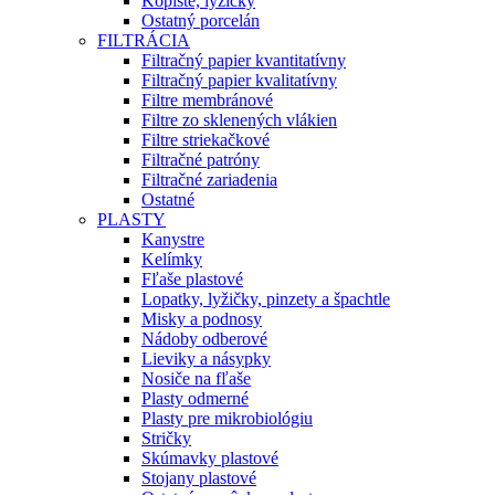
Kopiste, lyžičky
Ostatný porcelán
FILTRÁCIA
Filtračný papier kvantitatívny
Filtračný papier kvalitatívny
Filtre membránové
Filtre zo sklenených vlákien
Filtre striekačkové
Filtračné patróny
Filtračné zariadenia
Ostatné
PLASTY
Kanystre
Kelímky
Fľaše plastové
Lopatky, lyžičky, pinzety a špachtle
Misky a podnosy
Nádoby odberové
Lieviky a násypky
Nosiče na fľaše
Plasty odmerné
Plasty pre mikrobiológiu
Stričky
Skúmavky plastové
Stojany plastové