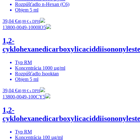
Rozpúšťadlo
n-Hexan (C6)
Objem
5 ml
39,04 €
40,99 € s DPH
13800-0049-1000IO5
1,2-
cyklohexanedicarboxylicaciddiisononylest
Typ
RM
Koncentrácia
1000 µg/ml
Rozpúšťadlo
Isooktan
Objem
5 ml
39,04 €
40,99 € s DPH
13800-0049-100CY5
1,2-
cyklohexanedicarboxylicaciddiisononylest
Typ
RM
Koncentrácia
100 µg/ml