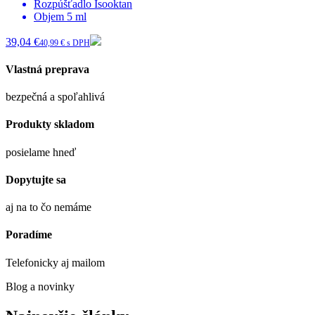
Rozpúšťadlo
Isooktan
Objem
5 ml
39,04 €
40,99 € s DPH
Vlastná preprava
bezpečná a spoľahlivá
Produkty skladom
posielame hneď
Dopytujte sa
aj na to čo nemáme
Poradíme
Telefonicky aj mailom
Blog a novinky