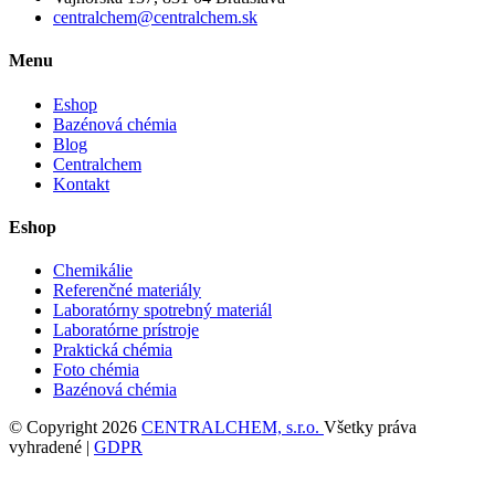
centralchem@centralchem.sk
Menu
Eshop
Bazénová chémia
Blog
Centralchem
Kontakt
Eshop
Chemikálie
Referenčné materiály
Laboratórny spotrebný materiál
Laboratórne prístroje
Praktická chémia
Foto chémia
Bazénová chémia
© Copyright 2026
CENTRALCHEM, s.r.o.
Všetky práva
vyhradené |
GDPR