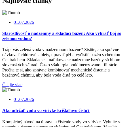
Najnovšie články
01.07.2026
Starostlivosť o nadzemný a skladací bazén: Ako vyhrať boj so
zelenou vodou?
Trápi vás zelená voda v nadzemnom bazéne? Zistite, ako správne
dávkovať chlórové tablety, upraviť pH a vyčistiť bazén s chémiou
Centralchem. Skladacie a nafukovacie nadzemné bazény sú hitom
slovenských záhrad. Často však trpia poddimenzovanou filtráciou.
Prečítajte si, ako správne kombinovať mechanické čistenie a
bazénovú chémiu, aby bola voda čistá po celé leto.
Čítajte viac
01.07.2026
Ako udržať vodu vo vírivke krištáľovo čistú?
Kompletný návod na úpravu a čistenie vody vo vírivke. Vyhnite sa
peneniu a riasam s overenou chémiou od Centralchemu. Vysoká