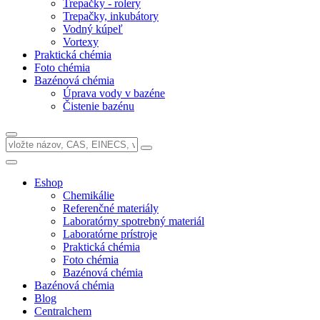
Trepačky - rolery
Trepačky, inkubátory
Vodný kúpeľ
Vortexy
Praktická chémia
Foto chémia
Bazénová chémia
Úprava vody v bazéne
Čistenie bazénu
Eshop
Chemikálie
Referenčné materiály
Laboratórny spotrebný materiál
Laboratórne prístroje
Praktická chémia
Foto chémia
Bazénová chémia
Bazénová chémia
Blog
Centralchem