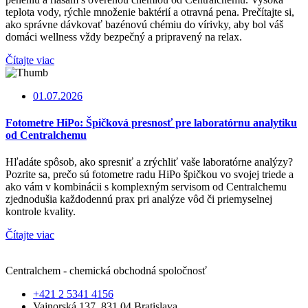
teplota vody, rýchle množenie baktérií a otravná pena. Prečítajte si,
ako správne dávkovať bazénovú chémiu do vírivky, aby bol váš
domáci wellness vždy bezpečný a pripravený na relax.
Čítajte viac
01.07.2026
Fotometre HiPo: Špičková presnosť pre laboratórnu analytiku
od Centralchemu
Hľadáte spôsob, ako spresniť a zrýchliť vaše laboratórne analýzy?
Pozrite sa, prečo sú fotometre radu HiPo špičkou vo svojej triede a
ako vám v kombinácii s komplexným servisom od Centralchemu
zjednodušia každodennú prax pri analýze vôd či priemyselnej
kontrole kvality.
Čítajte viac
Centralchem - chemická obchodná spoločnosť
+421 2 5341 4156
Vajnorská 137, 831 04 Bratislava