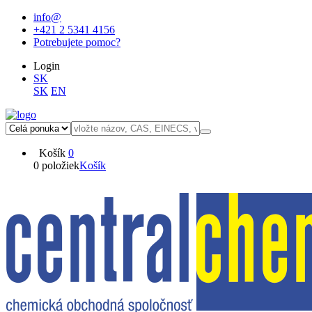
info@
+421 2 5341 4156
Potrebujete pomoc?
Login
SK
SK
EN
Košík
0
0 položiek
Košík