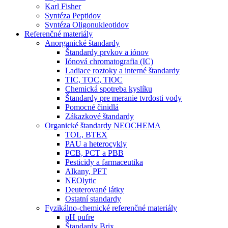
Karl Fisher
Syntéza Peptidov
Syntéza Oligonukleotidov
Referenčné materiály
Anorganické štandardy
Štandardy prvkov a iónov
Iónová chromatografia (IC)
Ladiace roztoky a interné štandardy
TIC, TOC, TIOC
Chemická spotreba kyslíku
Štandardy pre meranie tvrdosti vody
Pomocné činidlá
Zákazkové štandardy
Organické štandardy NEOCHEMA
TOL, BTEX
PAU a heterocykly
PCB, PCT a PBB
Pesticidy a farmaceutika
Alkany, PFT
NEOlytic
Deuterované látky
Ostatní standardy
Fyzikálno-chemické referenčné materiály
pH pufre
Štandardy Brix