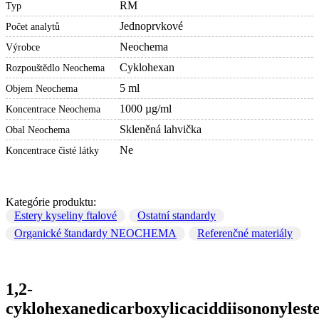
RM
Typ
Jednoprvkové
Počet analytů
Neochema
Výrobce
Cyklohexan
Rozpouštědlo Neochema
5 ml
Objem Neochema
1000 µg/ml
Koncentrace Neochema
Skleněná lahvička
Obal Neochema
Ne
Koncentrace čisté látky
Kategórie produktu:
Estery kyseliny ftalové
Ostatní standardy
Organické štandardy NEOCHEMA
Referenčné materiály
1,2-
cyklohexanedicarboxylicaciddiisononylest