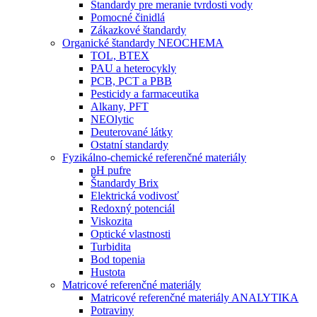
Štandardy pre meranie tvrdosti vody
Pomocné činidlá
Zákazkové štandardy
Organické štandardy NEOCHEMA
TOL, BTEX
PAU a heterocykly
PCB, PCT a PBB
Pesticidy a farmaceutika
Alkany, PFT
NEOlytic
Deuterované látky
Ostatní standardy
Fyzikálno-chemické referenčné materiály
pH pufre
Štandardy Brix
Elektrická vodivosť
Redoxný potenciál
Viskozita
Optické vlastnosti
Turbidita
Bod topenia
Hustota
Matricové referenčné materiály
Matricové referenčné materiály ANALYTIKA
Potraviny