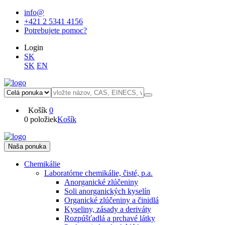
info@
+421 2 5341 4156
Potrebujete pomoc?
Login
SK
SK
EN
Košík
0
0 položiek
Košík
Naša ponuka
Chemikálie
Laboratórne chemikálie, čisté, p.a.
Anorganické zlúčeniny
Soli anorganických kyselín
Organické zlúčeniny a činidlá
Kyseliny, zásady a deriváty
Rozpúšťadlá a prchavé látky