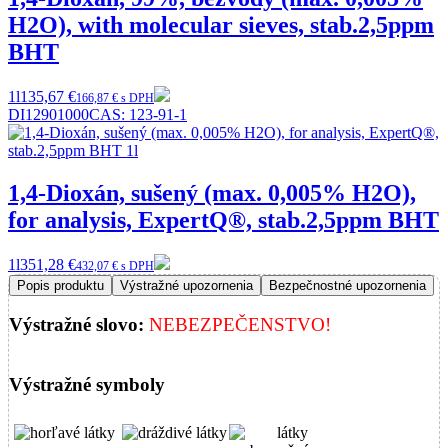
H2O), with molecular sieves, stab.2,5ppm
BHT
1l
135,67 €
166,87 € s DPH
DI12901000
CAS:
123-91-1
1,4-Dioxán, sušený (max. 0,005% H2O),
for analysis, ExpertQ®, stab.2,5ppm BHT
1l
351,28 €
432,07 € s DPH
Popis produktu
Výstražné upozornenia
Bezpečnostné upozornenia
Výstražné slovo:
NEBEZPEČENSTVO!
Výstražné symboly