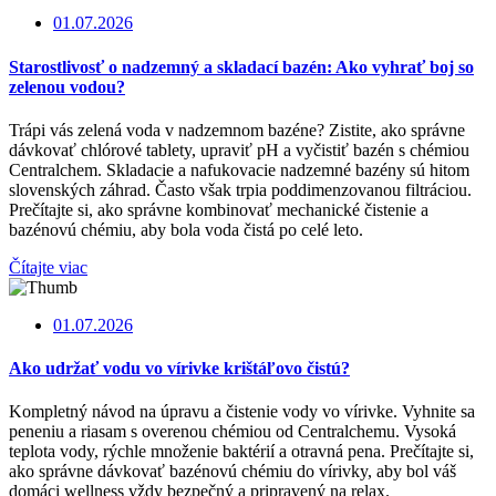
01.07.2026
Starostlivosť o nadzemný a skladací bazén: Ako vyhrať boj so
zelenou vodou?
Trápi vás zelená voda v nadzemnom bazéne? Zistite, ako správne
dávkovať chlórové tablety, upraviť pH a vyčistiť bazén s chémiou
Centralchem. Skladacie a nafukovacie nadzemné bazény sú hitom
slovenských záhrad. Často však trpia poddimenzovanou filtráciou.
Prečítajte si, ako správne kombinovať mechanické čistenie a
bazénovú chémiu, aby bola voda čistá po celé leto.
Čítajte viac
01.07.2026
Ako udržať vodu vo vírivke krištáľovo čistú?
Kompletný návod na úpravu a čistenie vody vo vírivke. Vyhnite sa
peneniu a riasam s overenou chémiou od Centralchemu. Vysoká
teplota vody, rýchle množenie baktérií a otravná pena. Prečítajte si,
ako správne dávkovať bazénovú chémiu do vírivky, aby bol váš
domáci wellness vždy bezpečný a pripravený na relax.