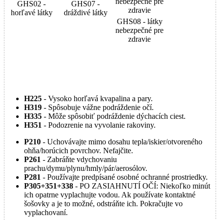
GHS02 -
GHS07 -
horľavé látky
dráždivé látky
GHS08 - látky
nebezpečné pre
zdravie
H225
- Vysoko horľavá kvapalina a pary.
H319
- Spôsobuje vážne podráždenie očí.
H335
- Môže spôsobiť podráždenie dýchacích ciest.
H351
- Podozrenie na vyvolanie rakoviny.
P210
- Uchovávajte mimo dosahu tepla/iskier/otvoreného
ohňa/horúcich povrchov. Nefajčite.
P261
- Zabráňte vdychovaniu
prachu/dymu/plynu/hmly/pár/aerosólov.
P281
- Používajte predpísané osobné ochranné prostriedky.
P305+351+338
- PO ZASIAHNUTÍ OČÍ: Niekoľko minút
ich opatrne vyplachujte vodou. Ak používate kontaktné
šošovky a je to možné, odstráňte ich. Pokračujte vo
vyplachovaní.