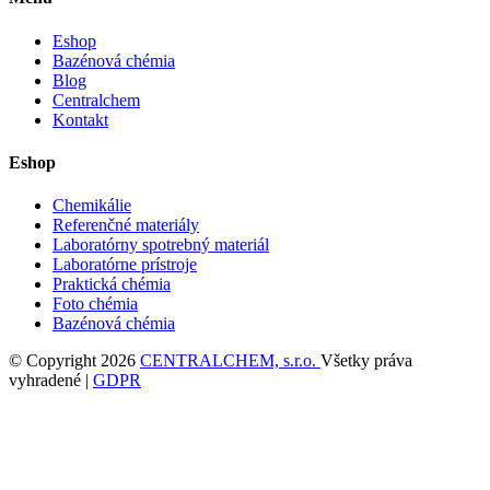
Eshop
Bazénová chémia
Blog
Centralchem
Kontakt
Eshop
Chemikálie
Referenčné materiály
Laboratórny spotrebný materiál
Laboratórne prístroje
Praktická chémia
Foto chémia
Bazénová chémia
© Copyright 2026
CENTRALCHEM, s.r.o.
Všetky práva
vyhradené |
GDPR