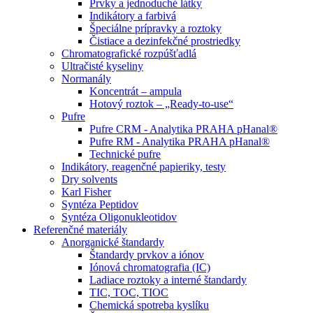
Prvky a jednoduché látky
Indikátory a farbivá
Špeciálne prípravky a roztoky
Čistiace a dezinfekčné prostriedky
Chromatografické rozpúšťadlá
Ultračisté kyseliny
Normanály
Koncentrát – ampula
Hotový roztok – „Ready-to-use“
Pufre
Pufre CRM - Analytika PRAHA pHanal®
Pufre RM - Analytika PRAHA pHanal®
Technické pufre
Indikátory, reagenčné papieriky, testy
Dry solvents
Karl Fisher
Syntéza Peptidov
Syntéza Oligonukleotidov
Referenčné materiály
Anorganické štandardy
Štandardy prvkov a iónov
Iónová chromatografia (IC)
Ladiace roztoky a interné štandardy
TIC, TOC, TIOC
Chemická spotreba kyslíku