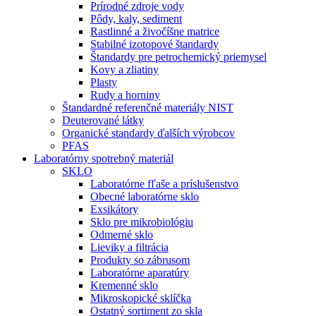
Prírodné zdroje vody
Pôdy, kaly, sediment
Rastlinné a živočíšne matrice
Stabilné izotopové štandardy
Štandardy pre petrochemický priemysel
Kovy a zliatiny
Plasty
Rudy a horniny
Štandardné referenčné materiály NIST
Deuterované látky
Organické standardy ďalších výrobcov
PFAS
Laboratórny spotrebný materiál
SKLO
Laboratórne fľaše a príslušenstvo
Obecné laboratórne sklo
Exsikátory
Sklo pre mikrobiológiu
Odmerné sklo
Lieviky a filtrácia
Produkty so zábrusom
Laboratórne aparatúry
Kremenné sklo
Mikroskopické sklíčka
Ostatný sortiment zo skla