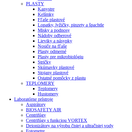
PLASTY
Kanystre
Kelímky
Fľaše plastové
Lopatky, lyžičky, pinzety a špachtle
Misky a podnosy
Nádoby odberové
Lieviky a násypky
Nosiče na fľaše
Plasty odmerné
Plasty pre mikrobiológiu
Stričky
Skúmavky plastové
Stojany plastové
Ostatné pomôcky z plastu
TEPLOMERY
Teplomery
Hustomery
Laboratórne prístroje
Aspirátory
BIOSAFETY AIR
Centrifúgy
Centrifúgy s funkciou VORTEX
Deionizátory na výrobu čistej a ultračistej vody
Fotometre