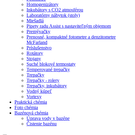
Homogenizátory
Inkubátory s CO2 atmosférou
Laboratórny nábytok (stoly)
Miešadlá
Pipety radu Assist s nastaviteľným objemom
Premývačky
Prenosné, kompaktné fotometre a denzitometre
McFarland
Príslušenstvo
Rotátory
Stojany
Suché blokové termostaty
Temperované trepačky
Trepačky
Trepačky - rolery
Trepačky, inkubátory
Vodný kúpeľ
Vortexy
Praktická chémia
Foto chémia
Bazénová chémia
Úprava vody v bazéne
Čistenie bazénu