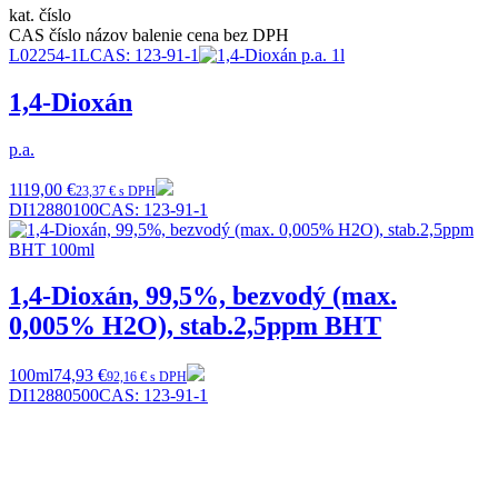
kat. číslo
CAS číslo
názov
balenie
cena bez DPH
L02254-1L
CAS:
123-91-1
1,4-Dioxán
p.a.
1l
19,00 €
23,37 € s DPH
DI12880100
CAS:
123-91-1
1,4-Dioxán, 99,5%, bezvodý (max.
0,005% H2O), stab.2,5ppm BHT
100ml
74,93 €
92,16 € s DPH
DI12880500
CAS:
123-91-1