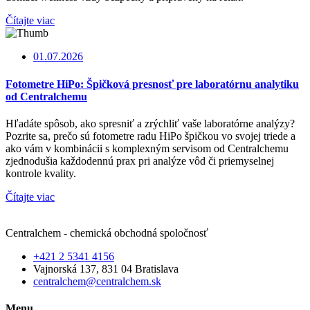
Čítajte viac
01.07.2026
Fotometre HiPo: Špičková presnosť pre laboratórnu analytiku
od Centralchemu
Hľadáte spôsob, ako spresniť a zrýchliť vaše laboratórne analýzy?
Pozrite sa, prečo sú fotometre radu HiPo špičkou vo svojej triede a
ako vám v kombinácii s komplexným servisom od Centralchemu
zjednodušia každodennú prax pri analýze vôd či priemyselnej
kontrole kvality.
Čítajte viac
Centralchem - chemická obchodná spoločnosť
+421 2 5341 4156
Vajnorská 137, 831 04 Bratislava
centralchem@centralchem.sk
Menu