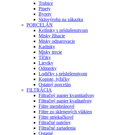
Trubice
Pipety
Byrety
Sklovýroba na zákazku
PORCELÁN
Kelímky s príslušenstvom
Misky žíhacie
Misky odparovacie
Kadinky
Misky trecie
Tĺčiky
Lieviky
Odmerky
Lodičky s príslušenstvom
Kopiste, lyžičky
Ostatný porcelán
FILTRÁCIA
Filtračný papier kvantitatívny
Filtračný papier kvalitatívny
Filtre membránové
Filtre zo sklenených vlákien
Filtre striekačkové
Filtračné patróny
Filtračné zariadenia
Ostatné