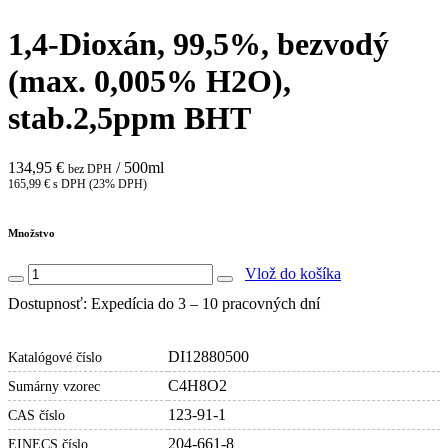
1,4-Dioxán, 99,5%, bezvodý
(max. 0,005% H2O),
stab.2,5ppm BHT
134,95 €
/ 500ml
bez DPH
165,99 € s DPH (23% DPH)
Množstvo
Vlož do košíka
Dostupnosť: Expedícia do 3 – 10 pracovných dní
DI12880500
Katalógové číslo
C4H8O2
Sumárny vzorec
123-91-1
CAS číslo
204-661-8
EINECS číslo