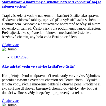
Starostlivosť o nadzemný a skladací bazén: Ako vyhrať boj so
zelenou vodou?
Trápi vás zelená voda v nadzemnom bazéne? Zistite, ako správne
dávkovať chlórové tablety, upraviť pH a vyčistiť bazén s chémiou
Centralchem. Skladacie a nafukovacie nadzemné bazény sú hitom
slovenských záhrad. Často však trpia poddimenzovanou filtráciou.
Prečítajte si, ako správne kombinovať mechanické čistenie a
bazénovú chémiu, aby bola voda čistá po celé leto.
Čítajte viac
01.07.2026
Ako udržať vodu vo vírivke krištáľovo čistú?
Kompletný návod na úpravu a čistenie vody vo vírivke. Vyhnite sa
peneniu a riasam s overenou chémiou od Centralchemu. Vysoká
teplota vody, rýchle množenie baktérií a otravná pena. Prečítajte si,
ako správne dávkovať bazénovú chémiu do vírivky, aby bol váš
domáci wellness vždy bezpečný a pripravený na relax.
Čítajte viac