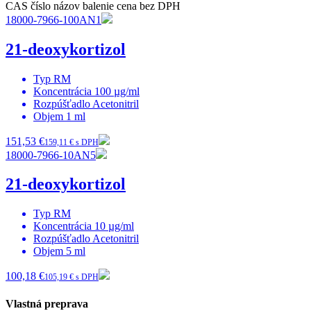
CAS číslo
názov
balenie
cena bez DPH
18000-7966-100AN1
21-deoxykortizol
Typ
RM
Koncentrácia
100 µg/ml
Rozpúšťadlo
Acetonitril
Objem
1 ml
151,53 €
159,11 € s DPH
18000-7966-10AN5
21-deoxykortizol
Typ
RM
Koncentrácia
10 µg/ml
Rozpúšťadlo
Acetonitril
Objem
5 ml
100,18 €
105,19 € s DPH
Vlastná preprava