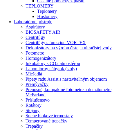
Ostatné pomôcky z plastu
TEPLOMERY
Teplomery
Hustomery
Laboratórne prístroje
Aspirátory
BIOSAFETY AIR
Centrifúgy
Centrifúgy s funkciou VORTEX
Deionizátory na výrobu čistej a ultračistej vody
Fotometre
Homogenizátory
Inkubátory s CO2 atmosférou
Laboratórny nábytok (stoly)
Miešadlá
Pipety radu Assist s nastaviteľným objemom
Premývačky
Prenosné, kompaktné fotometre a denzitometre
McFarland
Príslušenstvo
Rotátory
Stojany
Suché blokové termostaty
Temperované trepačky
Trepačky