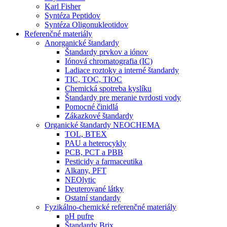
Karl Fisher
Syntéza Peptidov
Syntéza Oligonukleotidov
Referenčné materiály
Anorganické štandardy
Štandardy prvkov a iónov
Iónová chromatografia (IC)
Ladiace roztoky a interné štandardy
TIC, TOC, TIOC
Chemická spotreba kyslíku
Štandardy pre meranie tvrdosti vody
Pomocné činidlá
Zákazkové štandardy
Organické štandardy NEOCHEMA
TOL, BTEX
PAU a heterocykly
PCB, PCT a PBB
Pesticidy a farmaceutika
Alkany, PFT
NEOlytic
Deuterované látky
Ostatní standardy
Fyzikálno-chemické referenčné materiály
pH pufre
Štandardy Brix