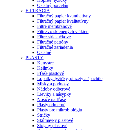
Kopiste, lyžičky
Ostatný porcelán
FILTRÁCIA
Filtračný papier kvantitatívny
Filtračný papier kvalitatívny
Filtre membránové
Filtre zo sklenených vlákien
Filtre striekačkové
Filtračné patróny
Filtračné zariadenia
Ostatné
PLASTY
Kanystre
Kelímky
Fľaše plastové
Lopatky, lyžičky, pinzety a špachtle
Misky a podnosy
Nádoby odberové
Lieviky a násypky
Nosiče na fľaše
Plasty odmerné
Plasty pre mikrobiológiu
Stričky
Skúmavky plastové
Stojany plastové