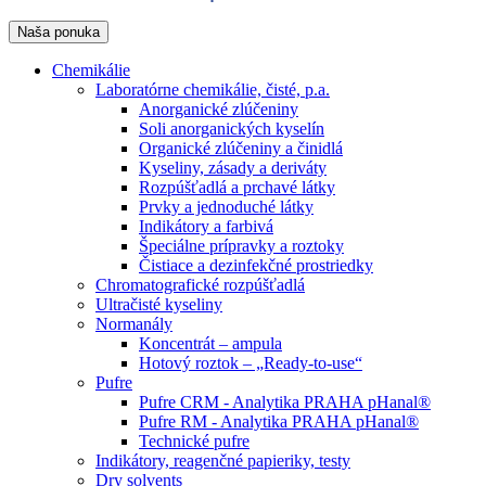
Naša ponuka
Chemikálie
Laboratórne chemikálie, čisté, p.a.
Anorganické zlúčeniny
Soli anorganických kyselín
Organické zlúčeniny a činidlá
Kyseliny, zásady a deriváty
Rozpúšťadlá a prchavé látky
Prvky a jednoduché látky
Indikátory a farbivá
Špeciálne prípravky a roztoky
Čistiace a dezinfekčné prostriedky
Chromatografické rozpúšťadlá
Ultračisté kyseliny
Normanály
Koncentrát – ampula
Hotový roztok – „Ready-to-use“
Pufre
Pufre CRM - Analytika PRAHA pHanal®
Pufre RM - Analytika PRAHA pHanal®
Technické pufre
Indikátory, reagenčné papieriky, testy
Dry solvents