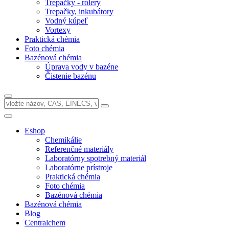
Trepačky - rolery
Trepačky, inkubátory
Vodný kúpeľ
Vortexy
Praktická chémia
Foto chémia
Bazénová chémia
Úprava vody v bazéne
Čistenie bazénu
Eshop
Chemikálie
Referenčné materiály
Laboratórny spotrebný materiál
Laboratórne prístroje
Praktická chémia
Foto chémia
Bazénová chémia
Bazénová chémia
Blog
Centralchem