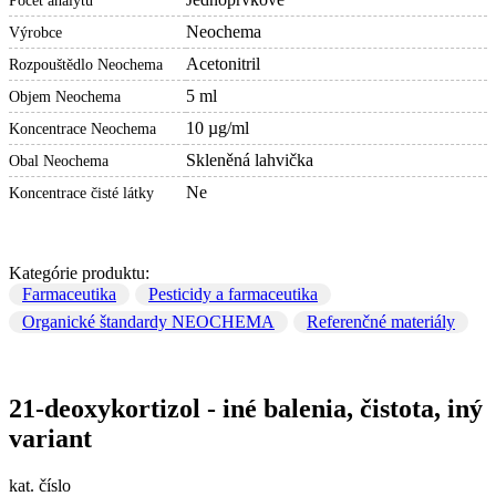
Počet analytů
Neochema
Výrobce
Acetonitril
Rozpouštědlo Neochema
5 ml
Objem Neochema
10 µg/ml
Koncentrace Neochema
Skleněná lahvička
Obal Neochema
Ne
Koncentrace čisté látky
Kategórie produktu:
Farmaceutika
Pesticidy a farmaceutika
Organické štandardy NEOCHEMA
Referenčné materiály
21-deoxykortizol - iné balenia, čistota, iný
variant
kat. číslo