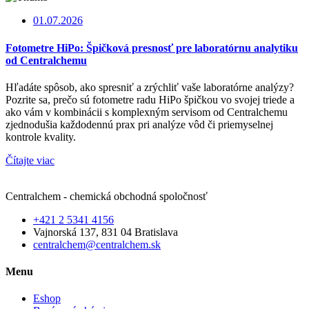
01.07.2026
Fotometre HiPo: Špičková presnosť pre laboratórnu analytiku
od Centralchemu
Hľadáte spôsob, ako spresniť a zrýchliť vaše laboratórne analýzy?
Pozrite sa, prečo sú fotometre radu HiPo špičkou vo svojej triede a
ako vám v kombinácii s komplexným servisom od Centralchemu
zjednodušia každodennú prax pri analýze vôd či priemyselnej
kontrole kvality.
Čítajte viac
Centralchem - chemická obchodná spoločnosť
+421 2 5341 4156
Vajnorská 137, 831 04 Bratislava
centralchem@centralchem.sk
Menu
Eshop