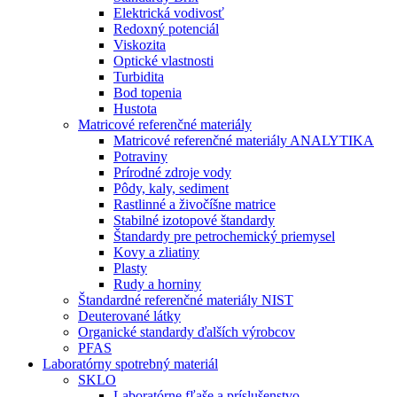
Elektrická vodivosť
Redoxný potenciál
Viskozita
Optické vlastnosti
Turbidita
Bod topenia
Hustota
Matricové referenčné materiály
Matricové referenčné materiály ANALYTIKA
Potraviny
Prírodné zdroje vody
Pôdy, kaly, sediment
Rastlinné a živočíšne matrice
Stabilné izotopové štandardy
Štandardy pre petrochemický priemysel
Kovy a zliatiny
Plasty
Rudy a horniny
Štandardné referenčné materiály NIST
Deuterované látky
Organické standardy ďalších výrobcov
PFAS
Laboratórny spotrebný materiál
SKLO
Laboratórne fľaše a príslušenstvo