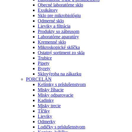
Obecné laboratórne sklo
Exsikátory
Sklo pre mikrobiológiu
Odmerné sklo
Lieviky a filtrácia
Produkty so zábrusom
Laboratórne aparatúry
Kremenné sklo
Mikroskopické sklíčka
Ostatný sortiment zo skla
Trubice
Pipety
Byrety
Sklovýroba na zákazku
PORCELÁN
Kelímky s príslušenstvom
Misky žíhacie
Misky odparovacie
Kadinky
Misky trecie
Tĺčiky
Lieviky
Odmerky
Lodičky s príslušenstvom