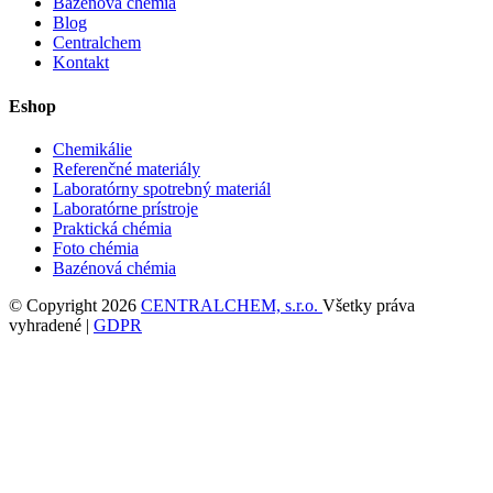
Bazénová chémia
Blog
Centralchem
Kontakt
Eshop
Chemikálie
Referenčné materiály
Laboratórny spotrebný materiál
Laboratórne prístroje
Praktická chémia
Foto chémia
Bazénová chémia
© Copyright 2026
CENTRALCHEM, s.r.o.
Všetky práva
vyhradené |
GDPR