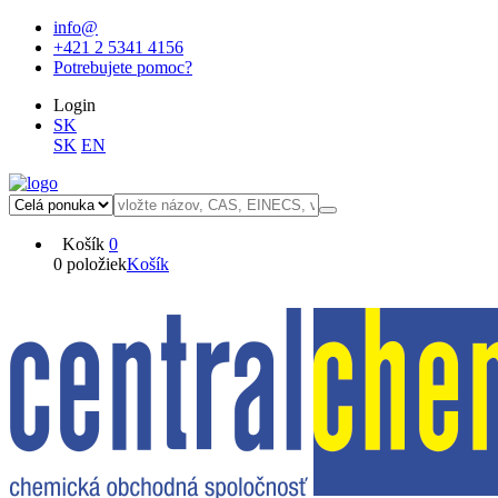
info@
+421 2 5341 4156
Potrebujete pomoc?
Login
SK
SK
EN
Košík
0
0 položiek
Košík