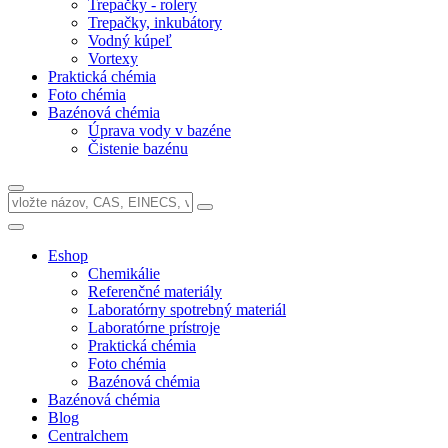
Trepačky - rolery
Trepačky, inkubátory
Vodný kúpeľ
Vortexy
Praktická chémia
Foto chémia
Bazénová chémia
Úprava vody v bazéne
Čistenie bazénu
Eshop
Chemikálie
Referenčné materiály
Laboratórny spotrebný materiál
Laboratórne prístroje
Praktická chémia
Foto chémia
Bazénová chémia
Bazénová chémia
Blog
Centralchem