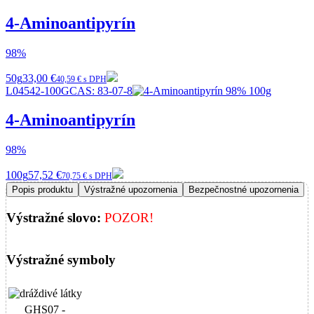
4-Aminoantipyrín
98%
50g
33,00 €
40,59 € s DPH
L04542-100G
CAS:
83-07-8
4-Aminoantipyrín
98%
100g
57,52 €
70,75 € s DPH
Popis produktu
Výstražné upozornenia
Bezpečnostné upozornenia
Výstražné slovo:
POZOR!
Výstražné symboly
GHS07 -