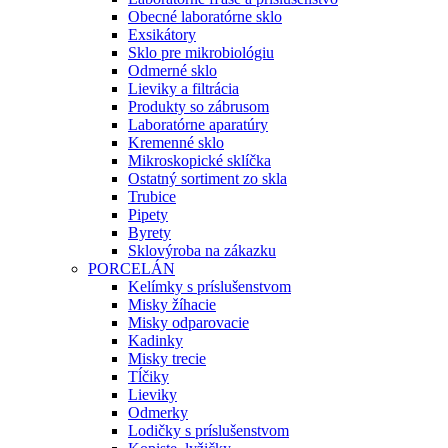
Obecné laboratórne sklo
Exsikátory
Sklo pre mikrobiológiu
Odmerné sklo
Lieviky a filtrácia
Produkty so zábrusom
Laboratórne aparatúry
Kremenné sklo
Mikroskopické sklíčka
Ostatný sortiment zo skla
Trubice
Pipety
Byrety
Sklovýroba na zákazku
PORCELÁN
Kelímky s príslušenstvom
Misky žíhacie
Misky odparovacie
Kadinky
Misky trecie
Tĺčiky
Lieviky
Odmerky
Lodičky s príslušenstvom