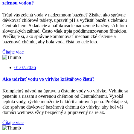
zelenou vodou?
Trápi vás zelená voda v nadzemnom bazéne? Zistite, ako správne
dávkovať chlórové tablety, upraviť pH a vyčistiť bazén s chémiou
Centralchem. Skladacie a nafukovacie nadzemné bazény sú hitom
slovenských záhrad. Často však trpia poddimenzovanou filtráciou.
Prečítajte si, ako správne kombinovať mechanické čistenie a
bazénovú chémiu, aby bola voda čistá po celé leto.
Čítajte viac
01.07.2026
Ako udržať vodu vo vírivke krištáľovo čistú?
Kompletný návod na úpravu a čistenie vody vo vírivke. Vyhnite sa
peneniu a riasam s overenou chémiou od Centralchemu. Vysoká
teplota vody, rýchle množenie baktérií a otravná pena. Prečítajte si,
ako správne dávkovať bazénovú chémiu do vírivky, aby bol váš
domáci wellness vždy bezpečný a pripravený na relax.
Čítajte viac