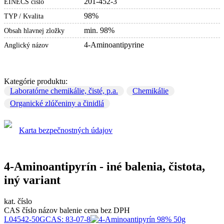
201-452-3
EINECS číslo
98%
TYP / Kvalita
min. 98%
Obsah hlavnej zložky
4-Aminoantipyrine
Anglický názov
Kategórie produktu:
Laboratórne chemikálie, čisté, p.a.
Chemikálie
Organické zlúčeniny a činidlá
Karta bezpečnostných údajov
4-Aminoantipyrín - iné balenia, čistota,
iný variant
kat. číslo
CAS číslo
názov
balenie
cena bez DPH
L04542-50G
CAS:
83-07-8