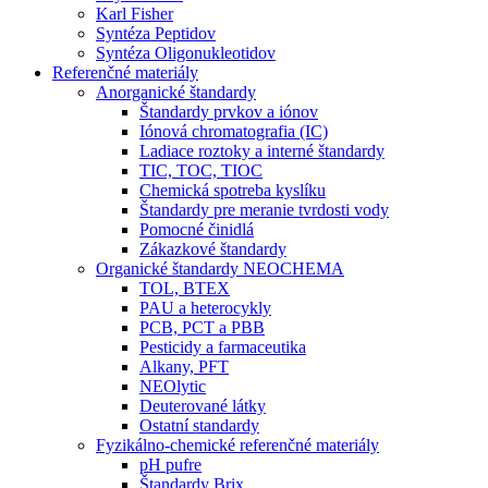
Karl Fisher
Syntéza Peptidov
Syntéza Oligonukleotidov
Referenčné materiály
Anorganické štandardy
Štandardy prvkov a iónov
Iónová chromatografia (IC)
Ladiace roztoky a interné štandardy
TIC, TOC, TIOC
Chemická spotreba kyslíku
Štandardy pre meranie tvrdosti vody
Pomocné činidlá
Zákazkové štandardy
Organické štandardy NEOCHEMA
TOL, BTEX
PAU a heterocykly
PCB, PCT a PBB
Pesticidy a farmaceutika
Alkany, PFT
NEOlytic
Deuterované látky
Ostatní standardy
Fyzikálno-chemické referenčné materiály
pH pufre
Štandardy Brix