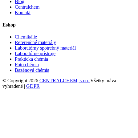
Blog
Centralchem
Kontakt
Eshop
Chemikálie
Referenčné materiály
Laboratórny spotrebný materiál
Laboratórne prístroje
Praktická chémia
Foto chémia
Bazénová chémia
© Copyright 2026
CENTRALCHEM, s.r.o.
Všetky práva
vyhradené |
GDPR