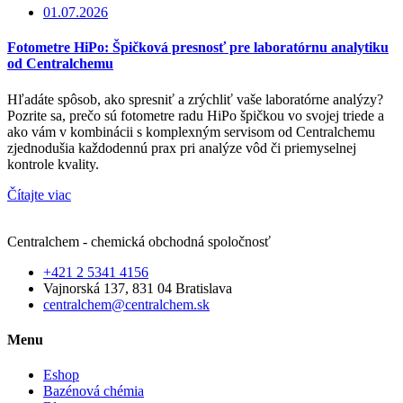
01.07.2026
Fotometre HiPo: Špičková presnosť pre laboratórnu analytiku
od Centralchemu
Hľadáte spôsob, ako spresniť a zrýchliť vaše laboratórne analýzy?
Pozrite sa, prečo sú fotometre radu HiPo špičkou vo svojej triede a
ako vám v kombinácii s komplexným servisom od Centralchemu
zjednodušia každodennú prax pri analýze vôd či priemyselnej
kontrole kvality.
Čítajte viac
Centralchem - chemická obchodná spoločnosť
+421 2 5341 4156
Vajnorská 137, 831 04 Bratislava
centralchem@centralchem.sk
Menu
Eshop
Bazénová chémia