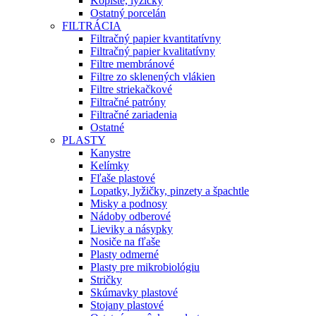
Kopiste, lyžičky
Ostatný porcelán
FILTRÁCIA
Filtračný papier kvantitatívny
Filtračný papier kvalitatívny
Filtre membránové
Filtre zo sklenených vlákien
Filtre striekačkové
Filtračné patróny
Filtračné zariadenia
Ostatné
PLASTY
Kanystre
Kelímky
Fľaše plastové
Lopatky, lyžičky, pinzety a špachtle
Misky a podnosy
Nádoby odberové
Lieviky a násypky
Nosiče na fľaše
Plasty odmerné
Plasty pre mikrobiológiu
Stričky
Skúmavky plastové
Stojany plastové