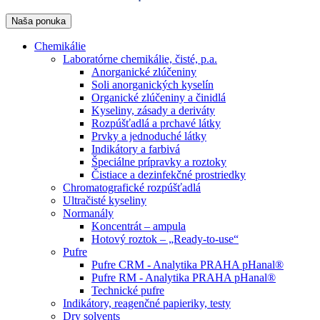
Naša ponuka
Chemikálie
Laboratórne chemikálie, čisté, p.a.
Anorganické zlúčeniny
Soli anorganických kyselín
Organické zlúčeniny a činidlá
Kyseliny, zásady a deriváty
Rozpúšťadlá a prchavé látky
Prvky a jednoduché látky
Indikátory a farbivá
Špeciálne prípravky a roztoky
Čistiace a dezinfekčné prostriedky
Chromatografické rozpúšťadlá
Ultračisté kyseliny
Normanály
Koncentrát – ampula
Hotový roztok – „Ready-to-use“
Pufre
Pufre CRM - Analytika PRAHA pHanal®
Pufre RM - Analytika PRAHA pHanal®
Technické pufre
Indikátory, reagenčné papieriky, testy
Dry solvents