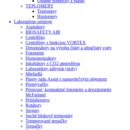
Ostatné pomôcky z plastu
TEPLOMERY
Teplomery
Hustomery
Laboratórne prístroje
Aspirátory
BIOSAFETY AIR
Centrifúgy
Centrifúgy s funkciou VORTEX
Deionizátory na výrobu čistej a ultračistej vody
Fotometre
Homogenizátory
Inkubátory s CO2 atmosférou
Laboratórny nábytok (stoly)
Miešadlá
Pipety radu Assist s nastaviteľným objemom
Premývačky
Prenosné, kompaktné fotometre a denzitometre
McFarland
Príslušenstvo
Rotátory
Stojany
Suché blokové termostaty
Temperované trepačky
Trepačky