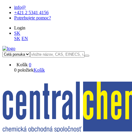
info@
+421 2 5341 4156
Potrebujete pomoc?
Login
SK
SK
EN
Košík
0
0 položiek
Košík