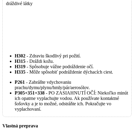
dráždivé látky
H302
- Zdraviu škodlivý pri požití.
H315
- Dráždi kožu.
H319
- Spôsobuje vážne podráždenie očí.
H335
- Môže spôsobiť podráždenie dýchacích ciest.
P261
- Zabráňte vdychovaniu
prachu/dymu/plynu/hmly/pár/aerosólov.
P305+351+338
- PO ZASIAHNUTÍ OČÍ: Niekoľko minút
ich opatrne vyplachujte vodou. Ak používate kontaktné
šošovky a je to možné, odstráňte ich. Pokračujte vo
vyplachovaní.
Vlastná preprava