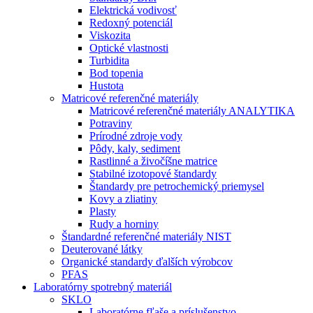
Elektrická vodivosť
Redoxný potenciál
Viskozita
Optické vlastnosti
Turbidita
Bod topenia
Hustota
Matricové referenčné materiály
Matricové referenčné materiály ANALYTIKA
Potraviny
Prírodné zdroje vody
Pôdy, kaly, sediment
Rastlinné a živočíšne matrice
Stabilné izotopové štandardy
Štandardy pre petrochemický priemysel
Kovy a zliatiny
Plasty
Rudy a horniny
Štandardné referenčné materiály NIST
Deuterované látky
Organické standardy ďalších výrobcov
PFAS
Laboratórny spotrebný materiál
SKLO
Laboratórne fľaše a príslušenstvo