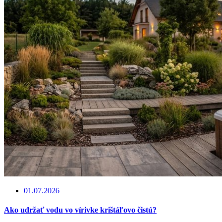
01.07.2026
Ako udržať vodu vo vírivke krištáľovo čistú?