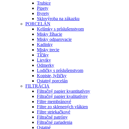
Trubice
Pipety
Byrety
Sklovýroba na zákazku
PORCELÁN
Kelímky s príslušenstvom
Misky žíhacie
Misky odparovacie
Kadinky
Misky trecie
Tĺčiky
Lieviky
Odmerky
Lodičky s príslušenstvom
Kopiste, lyžičky
Ostatný porcelán
FILTRÁCIA
Filtračný papier kvantitatívny
Filtračný papier kvalitatívny
Filtre membránové
Filtre zo sklenených vlákien
Filtre striekačkové
Filtračné patróny
Filtračné zariadenia
Ostatné