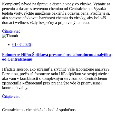
Kompletný návod na úpravu a čistenie vody vo vírivke. Vyhnite sa
peneniu a riasam s overenou chémiou od Centralchemu. Vysoká
teplota vody, rýchle množenie baktérií a otravná pena. Prečítajte si,
ako správne dávkovať bazénovú chémiu do vírivky, aby bol váš
domáci wellness vždy bezpečný a pripravený na relax.
Čítajte viac
01.07.2026
Fotometre HiPo: Špičková presnosť pre laboratórnu analytiku
od Centralchemu
Hľadáte spôsob, ako spresniť a zrýchliť vaše laboratórne analýzy?
Pozrite sa, prečo sú fotometre radu HiPo špičkou vo svojej triede a
ako vám v kombinácii s komplexným servisom od Centralchemu
zjednodušia každodennú prax pri analýze vôd či priemyselnej
kontrole kvality.
Čítajte viac
Centralchem - chemická obchodná spoločnosť