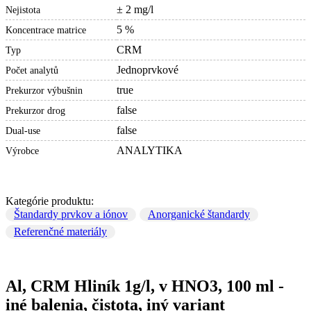
± 2 mg/l
Nejistota
5 %
Koncentrace matrice
CRM
Typ
Jednoprvkové
Počet analytů
true
Prekurzor výbušnin
false
Prekurzor drog
false
Dual-use
ANALYTIKA
Výrobce
Kategórie produktu:
Štandardy prvkov a iónov
Anorganické štandardy
Referenčné materiály
Al, CRM Hliník 1g/l, v HNO3, 100 ml -
iné balenia, čistota, iný variant