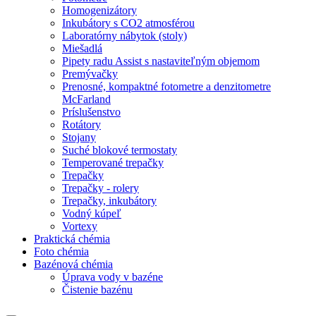
Homogenizátory
Inkubátory s CO2 atmosférou
Laboratórny nábytok (stoly)
Miešadlá
Pipety radu Assist s nastaviteľným objemom
Premývačky
Prenosné, kompaktné fotometre a denzitometre
McFarland
Príslušenstvo
Rotátory
Stojany
Suché blokové termostaty
Temperované trepačky
Trepačky
Trepačky - rolery
Trepačky, inkubátory
Vodný kúpeľ
Vortexy
Praktická chémia
Foto chémia
Bazénová chémia
Úprava vody v bazéne
Čistenie bazénu