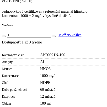
49,56 € s DPH (5% DPH)
Jednoprvkový certifikovaný referenční materiál hliníku o
koncentraci 1000 ± 2 mg/l v kyselině dusičné.
Množstvo
Vlož do košíka
Dostupnosť: 1 až 3 týždne
AN90021N-100
Katalógové číslo
Al
Analyty
HNO3
Matrice
1000 mg/l
Koncentrace
HDPE
Obal
60 měsíců
Doba použitelnosti
12 měsíců
Exspirace
100 ml
Objem