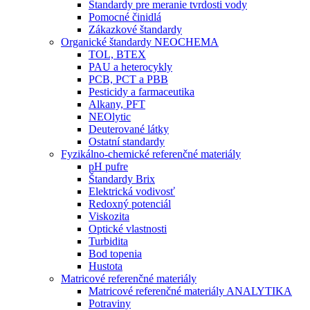
Štandardy pre meranie tvrdosti vody
Pomocné činidlá
Zákazkové štandardy
Organické štandardy NEOCHEMA
TOL, BTEX
PAU a heterocykly
PCB, PCT a PBB
Pesticidy a farmaceutika
Alkany, PFT
NEOlytic
Deuterované látky
Ostatní standardy
Fyzikálno-chemické referenčné materiály
pH pufre
Štandardy Brix
Elektrická vodivosť
Redoxný potenciál
Viskozita
Optické vlastnosti
Turbidita
Bod topenia
Hustota
Matricové referenčné materiály
Matricové referenčné materiály ANALYTIKA
Potraviny