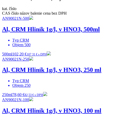
kat. číslo
CAS číslo
názov
balenie
cena bez DPH
AN90021N-500
Al, CRM Hliník 1g/l, v HNO3, 500ml
Typ
CRM
Objem
500
500ml
102,20 €
107,31 € s DPH
AN90021N-250
Al, CRM Hliník 1g/l, v HNO3, 250 ml
Typ
CRM
Objem
250
250ml
78,60 €
82,53 € s DPH
AN90021N-100
Al, CRM Hliník 1g/l, v HNO3, 100 ml