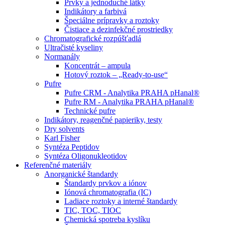
Prvky a jednoduché látky
Indikátory a farbivá
Špeciálne prípravky a roztoky
Čistiace a dezinfekčné prostriedky
Chromatografické rozpúšťadlá
Ultračisté kyseliny
Normanály
Koncentrát – ampula
Hotový roztok – „Ready-to-use“
Pufre
Pufre CRM - Analytika PRAHA pHanal®
Pufre RM - Analytika PRAHA pHanal®
Technické pufre
Indikátory, reagenčné papieriky, testy
Dry solvents
Karl Fisher
Syntéza Peptidov
Syntéza Oligonukleotidov
Referenčné materiály
Anorganické štandardy
Štandardy prvkov a iónov
Iónová chromatografia (IC)
Ladiace roztoky a interné štandardy
TIC, TOC, TIOC
Chemická spotreba kyslíku