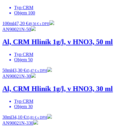
Typ
CRM
Objem
100
100ml
47,20 €
49,56 € s DPH
AN90021N-50
Al, CRM Hliník 1g/l, v HNO3, 50 ml
Typ
CRM
Objem
50
50ml
43,30 €
45,47 € s DPH
AN90021N-30
Al, CRM Hliník 1g/l, v HNO3, 30 ml
Typ
CRM
Objem
30
30ml
34,10 €
35,81 € s DPH
AN90021N-330