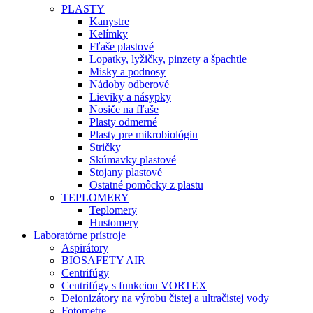
PLASTY
Kanystre
Kelímky
Fľaše plastové
Lopatky, lyžičky, pinzety a špachtle
Misky a podnosy
Nádoby odberové
Lieviky a násypky
Nosiče na fľaše
Plasty odmerné
Plasty pre mikrobiológiu
Stričky
Skúmavky plastové
Stojany plastové
Ostatné pomôcky z plastu
TEPLOMERY
Teplomery
Hustomery
Laboratórne prístroje
Aspirátory
BIOSAFETY AIR
Centrifúgy
Centrifúgy s funkciou VORTEX
Deionizátory na výrobu čistej a ultračistej vody
Fotometre