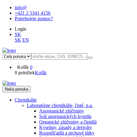
info@
+421 2 5341 4156
Potrebujete pomoc?
Login
SK
SK
EN
Košík
0
0 položiek
Košík
Naša ponuka
Chemikálie
Laboratórne chemikálie, čisté, p.a.
Anorganické zlúčeniny
Soli anorganických kyselín
Organické zlúčeniny a činidlá
Kyseliny, zásady a deriváty
Rozpúšťadlá a prchavé látky