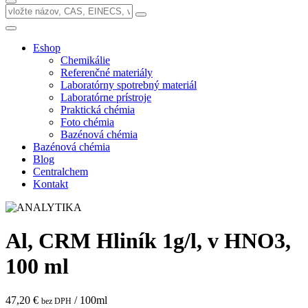
Eshop
Chemikálie
Referenčné materiály
Laboratórny spotrebný materiál
Laboratórne prístroje
Praktická chémia
Foto chémia
Bazénová chémia
Bazénová chémia
Blog
Centralchem
Kontakt
Al, CRM Hliník 1g/l, v HNO3,
100 ml
47,20 €
/ 100ml
bez DPH