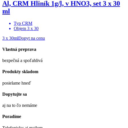
Al, CRM Hliník 1g/l, v HNO3, set 3 x 30
ml
Typ
CRM
Objem
3 x 30
3 x 30ml
Dopyt na cenu
Vlastná preprava
bezpečná a spoľahlivá
Produkty skladom
posielame hneď
Dopytujte sa
aj na to čo nemáme
Poradíme
Telefonicky aj mailom