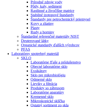
Prírodné zdroje vody
Pôdy, kaly, sediment
Rastlinné a živočíšne matrice
Stabilné izotopové štandardy
Štandardy pre petrochemický priemysel
Kovy a zliatiny
Plasty
Rudy a horniny
Štandardné referenčné materiály NIST
Deuterované látky
Organické standardy ďalších výrobcov
PFAS
Laboratórny spotrebný materiál
SKLO
Laboratórne fľaše a príslušenstvo
Obecné laboratórne sklo
Exsikátory
Sklo pre mikrobiológiu
Odmerné sklo
Lieviky a filtrácia
Produkty so zábrusom
Laboratórne aparatúry
Kremenné sklo
Mikroskopické sklíčka
Ostatný sortiment zo skla