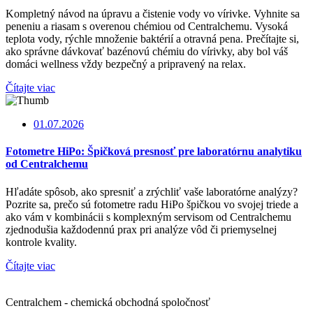
Kompletný návod na úpravu a čistenie vody vo vírivke. Vyhnite sa
peneniu a riasam s overenou chémiou od Centralchemu. Vysoká
teplota vody, rýchle množenie baktérií a otravná pena. Prečítajte si,
ako správne dávkovať bazénovú chémiu do vírivky, aby bol váš
domáci wellness vždy bezpečný a pripravený na relax.
Čítajte viac
01.07.2026
Fotometre HiPo: Špičková presnosť pre laboratórnu analytiku
od Centralchemu
Hľadáte spôsob, ako spresniť a zrýchliť vaše laboratórne analýzy?
Pozrite sa, prečo sú fotometre radu HiPo špičkou vo svojej triede a
ako vám v kombinácii s komplexným servisom od Centralchemu
zjednodušia každodennú prax pri analýze vôd či priemyselnej
kontrole kvality.
Čítajte viac
Centralchem - chemická obchodná spoločnosť