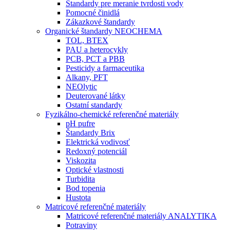
Štandardy pre meranie tvrdosti vody
Pomocné činidlá
Zákazkové štandardy
Organické štandardy NEOCHEMA
TOL, BTEX
PAU a heterocykly
PCB, PCT a PBB
Pesticidy a farmaceutika
Alkany, PFT
NEOlytic
Deuterované látky
Ostatní standardy
Fyzikálno-chemické referenčné materiály
pH pufre
Štandardy Brix
Elektrická vodivosť
Redoxný potenciál
Viskozita
Optické vlastnosti
Turbidita
Bod topenia
Hustota
Matricové referenčné materiály
Matricové referenčné materiály ANALYTIKA
Potraviny