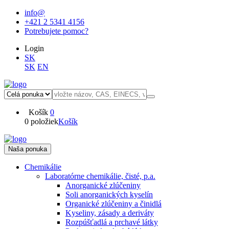
info@
+421 2 5341 4156
Potrebujete pomoc?
Login
SK
SK
EN
Košík
0
0 položiek
Košík
Naša ponuka
Chemikálie
Laboratórne chemikálie, čisté, p.a.
Anorganické zlúčeniny
Soli anorganických kyselín
Organické zlúčeniny a činidlá
Kyseliny, zásady a deriváty
Rozpúšťadlá a prchavé látky