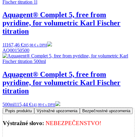
Aquagent® Complet 5, free from
pyridine, for volumetric Karl Fischer
titration
1l
167,46 €
205,98 € s DPH
AQ00150500
Aquagent® Complet 5, free from
pyridine, for volumetric Karl Fischer
titration
500ml
115,44 €
141,99 € s DPH
Popis produktu
Výstražné upozornenia
Bezpečnostné upozornenia
Výstražné slovo:
NEBEZPEČENSTVO!