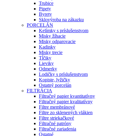
Trubice
Pipety
Byrety
Sklovýroba na zákazku
PORCELÁN
Kelímky s príslušenstvom
Misky žíhacie
Misky odparovacie
Kadinky
Misky trecie
Tĺčiky
Lieviky
Odmerky
Lodičky s príslušenstvom
Kopiste, lyžičky
Ostatný porcelán
FILTRÁCIA
Filtračný papier kvantitatívny
Filtračný papier kvalitatívny
Filtre membránové
Filtre zo sklenených vlákien
Filtre striekačkové
Filtračné patróny
Filtračné zariadenia
Ostatné