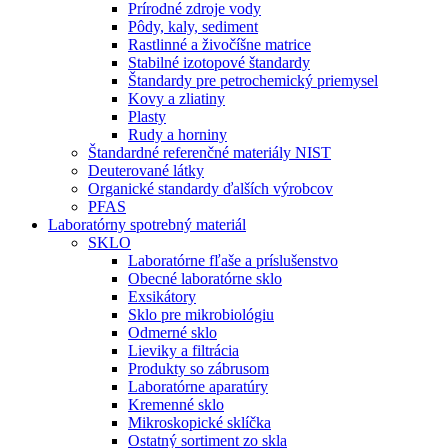
Prírodné zdroje vody
Pôdy, kaly, sediment
Rastlinné a živočíšne matrice
Stabilné izotopové štandardy
Štandardy pre petrochemický priemysel
Kovy a zliatiny
Plasty
Rudy a horniny
Štandardné referenčné materiály NIST
Deuterované látky
Organické standardy ďalších výrobcov
PFAS
Laboratórny spotrebný materiál
SKLO
Laboratórne fľaše a príslušenstvo
Obecné laboratórne sklo
Exsikátory
Sklo pre mikrobiológiu
Odmerné sklo
Lieviky a filtrácia
Produkty so zábrusom
Laboratórne aparatúry
Kremenné sklo
Mikroskopické sklíčka
Ostatný sortiment zo skla