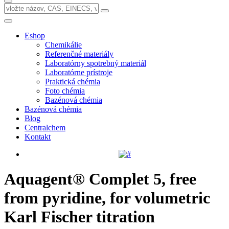
Eshop
Chemikálie
Referenčné materiály
Laboratórny spotrebný materiál
Laboratórne prístroje
Praktická chémia
Foto chémia
Bazénová chémia
Bazénová chémia
Blog
Centralchem
Kontakt
Aquagent® Complet 5, free
from pyridine, for volumetric
Karl Fischer titration