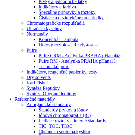
Prvky a jednoduché látky
Indikátory a farbivá
Špeciálne prípravky a roztoky
Čistiace a dezinfekčné prostriedky
Chromatografické rozpúšťadlá
Ultračisté kyseliny
Normanály
Koncentrát – ampula
Hotový roztok – „Ready-to-use“
Pufre
Pufre CRM - Analytika PRAHA pHanal®
Pufre RM - Analytika PRAHA pHanal®
Technické pufre
Indikátory, reagenčné papieriky, testy
Dry solvents
Karl Fisher
Syntéza Peptidov
Syntéza Oligonukleotidov
Referenčné materiály
Anorganické štandardy
Štandardy prvkov a iónov
Iónová chromatografia (IC)
Ladiace roztoky a interné štandardy
TIC, TOC, TIOC
Chemická spotreba kyslíku