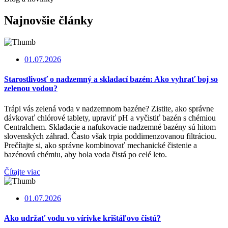
Najnovšie články
01.07.2026
Starostlivosť o nadzemný a skladací bazén: Ako vyhrať boj so
zelenou vodou?
Trápi vás zelená voda v nadzemnom bazéne? Zistite, ako správne
dávkovať chlórové tablety, upraviť pH a vyčistiť bazén s chémiou
Centralchem. Skladacie a nafukovacie nadzemné bazény sú hitom
slovenských záhrad. Často však trpia poddimenzovanou filtráciou.
Prečítajte si, ako správne kombinovať mechanické čistenie a
bazénovú chémiu, aby bola voda čistá po celé leto.
Čítajte viac
01.07.2026
Ako udržať vodu vo vírivke krištáľovo čistú?