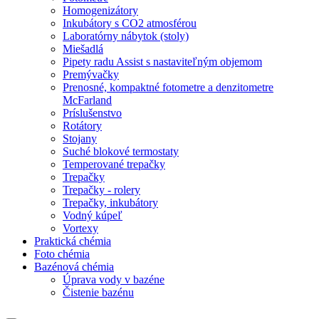
Homogenizátory
Inkubátory s CO2 atmosférou
Laboratórny nábytok (stoly)
Miešadlá
Pipety radu Assist s nastaviteľným objemom
Premývačky
Prenosné, kompaktné fotometre a denzitometre
McFarland
Príslušenstvo
Rotátory
Stojany
Suché blokové termostaty
Temperované trepačky
Trepačky
Trepačky - rolery
Trepačky, inkubátory
Vodný kúpeľ
Vortexy
Praktická chémia
Foto chémia
Bazénová chémia
Úprava vody v bazéne
Čistenie bazénu