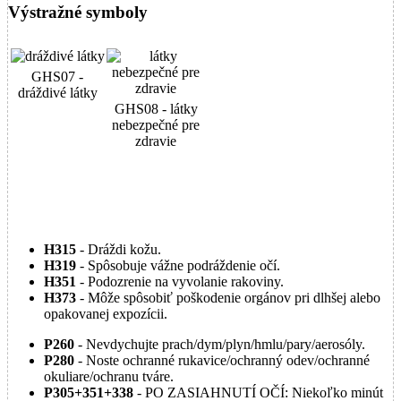
Výstražné symboly
GHS07 -
dráždivé látky
GHS08 - látky
nebezpečné pre
zdravie
H315
- Dráždi kožu.
H319
- Spôsobuje vážne podráždenie očí.
H351
- Podozrenie na vyvolanie rakoviny.
H373
- Môže spôsobiť poškodenie orgánov pri dlhšej alebo
opakovanej expozícii.
P260
- Nevdychujte prach/dym/plyn/hmlu/pary/aerosóly.
P280
- Noste ochranné rukavice/ochranný odev/ochranné
okuliare/ochranu tváre.
P305+351+338
- PO ZASIAHNUTÍ OČÍ: Niekoľko minút