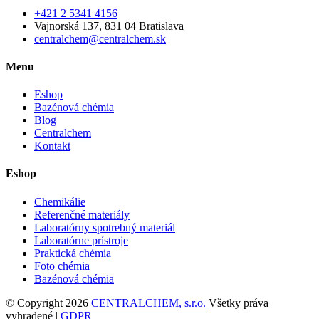
+421 2 5341 4156
Vajnorská 137, 831 04 Bratislava
centralchem@centralchem.sk
Menu
Eshop
Bazénová chémia
Blog
Centralchem
Kontakt
Eshop
Chemikálie
Referenčné materiály
Laboratórny spotrebný materiál
Laboratórne prístroje
Praktická chémia
Foto chémia
Bazénová chémia
© Copyright 2026
CENTRALCHEM, s.r.o.
Všetky práva
vyhradené |
GDPR