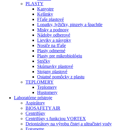
PLASTY
Kanystre
Kelímky
Fľaše plastové
Lopatky, lyžičky, pinzety a špachtle
Misky a podnosy
Nádoby odberové
Lieviky a násypky
Nosiče na fľaše
Plasty odmerné
Plasty pre mikrobiológiu
Stričky
Skúmavky plastové
Stojany plastové
Ostatné pomôcky z plastu
TEPLOMERY
Teplomery
Hustomery
Laboratórne prístroje
Aspirátory
BIOSAFETY AIR
Centrifúgy
Centrifúgy s funkciou VORTEX
Deionizátory na výrobu čistej a ultračistej vody
Fotometre