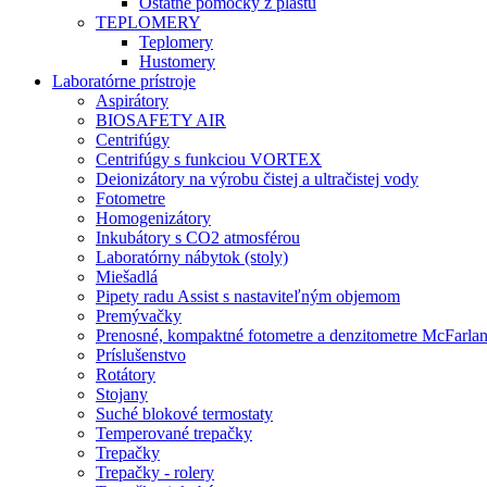
Ostatné pomôcky z plastu
TEPLOMERY
Teplomery
Hustomery
Laboratórne prístroje
Aspirátory
BIOSAFETY AIR
Centrifúgy
Centrifúgy s funkciou VORTEX
Deionizátory na výrobu čistej a ultračistej vody
Fotometre
Homogenizátory
Inkubátory s CO2 atmosférou
Laboratórny nábytok (stoly)
Miešadlá
Pipety radu Assist s nastaviteľným objemom
Premývačky
Prenosné, kompaktné fotometre a denzitometre McFarla
Príslušenstvo
Rotátory
Stojany
Suché blokové termostaty
Temperované trepačky
Trepačky
Trepačky - rolery