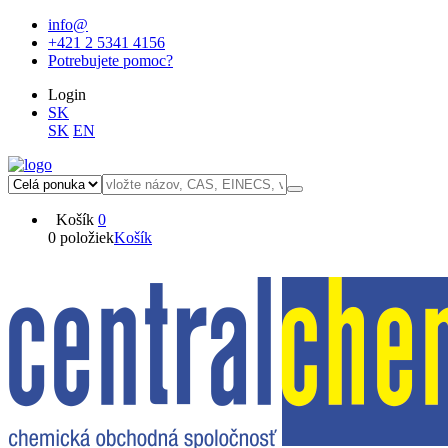
info@
+421 2 5341 4156
Potrebujete pomoc?
Login
SK
SK
EN
Košík
0
0 položiek
Košík