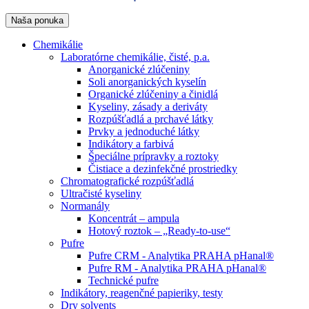
Naša ponuka
Chemikálie
Laboratórne chemikálie, čisté, p.a.
Anorganické zlúčeniny
Soli anorganických kyselín
Organické zlúčeniny a činidlá
Kyseliny, zásady a deriváty
Rozpúšťadlá a prchavé látky
Prvky a jednoduché látky
Indikátory a farbivá
Špeciálne prípravky a roztoky
Čistiace a dezinfekčné prostriedky
Chromatografické rozpúšťadlá
Ultračisté kyseliny
Normanály
Koncentrát – ampula
Hotový roztok – „Ready-to-use“
Pufre
Pufre CRM - Analytika PRAHA pHanal®
Pufre RM - Analytika PRAHA pHanal®
Technické pufre
Indikátory, reagenčné papieriky, testy
Dry solvents