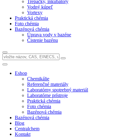
Trepačky, inkubátory
Vodný kúpeľ
Vortexy
Praktická chémia
Foto chémia
Bazénová chémia
Úprava vody v bazéne
Čistenie bazénu
Eshop
Chemikálie
Referenčné materiály
Laboratórny spotrebný materiál
Laboratórne prístroje
Praktická chémia
Foto chémia
Bazénová chémia
Bazénová chémia
Blog
Centralchem
Kontakt