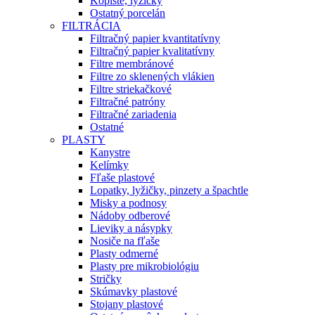
Kopiste, lyžičky
Ostatný porcelán
FILTRÁCIA
Filtračný papier kvantitatívny
Filtračný papier kvalitatívny
Filtre membránové
Filtre zo sklenených vlákien
Filtre striekačkové
Filtračné patróny
Filtračné zariadenia
Ostatné
PLASTY
Kanystre
Kelímky
Fľaše plastové
Lopatky, lyžičky, pinzety a špachtle
Misky a podnosy
Nádoby odberové
Lieviky a násypky
Nosiče na fľaše
Plasty odmerné
Plasty pre mikrobiológiu
Stričky
Skúmavky plastové
Stojany plastové