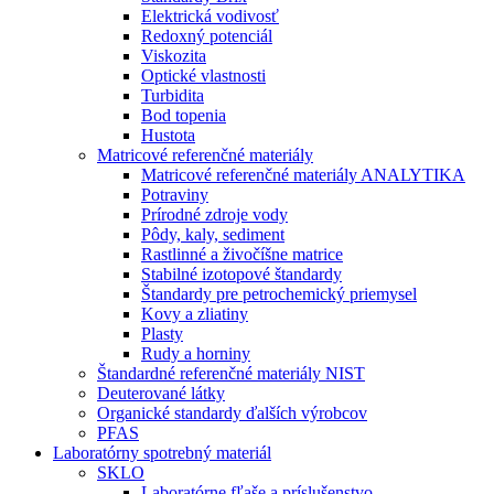
Elektrická vodivosť
Redoxný potenciál
Viskozita
Optické vlastnosti
Turbidita
Bod topenia
Hustota
Matricové referenčné materiály
Matricové referenčné materiály ANALYTIKA
Potraviny
Prírodné zdroje vody
Pôdy, kaly, sediment
Rastlinné a živočíšne matrice
Stabilné izotopové štandardy
Štandardy pre petrochemický priemysel
Kovy a zliatiny
Plasty
Rudy a horniny
Štandardné referenčné materiály NIST
Deuterované látky
Organické standardy ďalších výrobcov
PFAS
Laboratórny spotrebný materiál
SKLO
Laboratórne fľaše a príslušenstvo