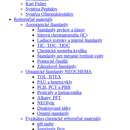
Karl Fisher
Syntéza Peptidov
Syntéza Oligonukleotidov
Referenčné materiály
Anorganické štandardy
Štandardy prvkov a iónov
Iónová chromatografia (IC)
Ladiace roztoky a interné štandardy
TIC, TOC, TIOC
Chemická spotreba kyslíku
Štandardy pre meranie tvrdosti vody
Pomocné činidlá
Zákazkové štandardy
Organické štandardy NEOCHEMA
TOL, BTEX
PAU a heterocykly
PCB, PCT a PBB
Pesticidy a farmaceutika
Alkany, PFT
NEOlytic
Deuterované látky
Ostatní standardy
Fyzikálno-chemické referenčné materiály
pH pufre
Štandardy Brix