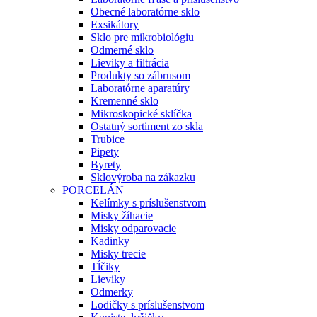
Obecné laboratórne sklo
Exsikátory
Sklo pre mikrobiológiu
Odmerné sklo
Lieviky a filtrácia
Produkty so zábrusom
Laboratórne aparatúry
Kremenné sklo
Mikroskopické sklíčka
Ostatný sortiment zo skla
Trubice
Pipety
Byrety
Sklovýroba na zákazku
PORCELÁN
Kelímky s príslušenstvom
Misky žíhacie
Misky odparovacie
Kadinky
Misky trecie
Tĺčiky
Lieviky
Odmerky
Lodičky s príslušenstvom